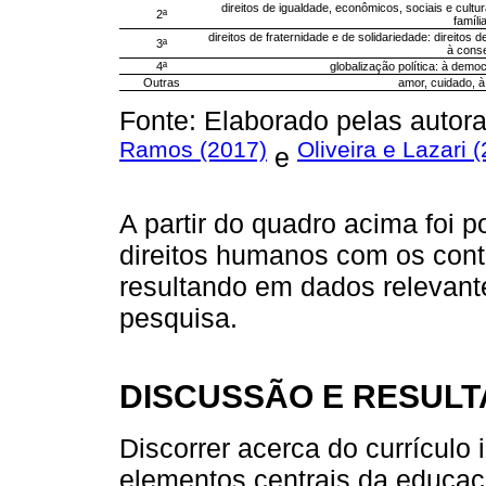
direitos de igualdade, econômicos, sociais e cultu
2ª
famíli
direitos de fraternidade e de solidariedade: direitos
3ª
à conse
4ª
globalização política: à democ
Outras
amor, cuidado, à
Fonte: Elaborado pelas autor
Ramos (2017)
Oliveira e Lazari 
e
A partir do quadro acima foi p
direitos humanos com os cont
resultando em dados relevante
pesquisa.
DISCUSSÃO E RESUL
Discorrer acerca do currículo 
elementos centrais da educaçã