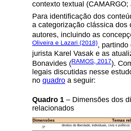
contexto textual (CAMARGO;
Para identificação dos conteú
a categorização clássica dos 
autores, incluindo as concep
Oliveira e Lazari (2018)
, partindo
jurista Karel Vasak e as atu
RAMOS, 2017
Bonavides (
). Co
legais discutidas nesse estud
no
quadro
a seguir:
Quadro 1
– Dimensões dos di
relacionados
Dimensões
Temas re
direitos de liberdade, individuais, civis e polític
1ª