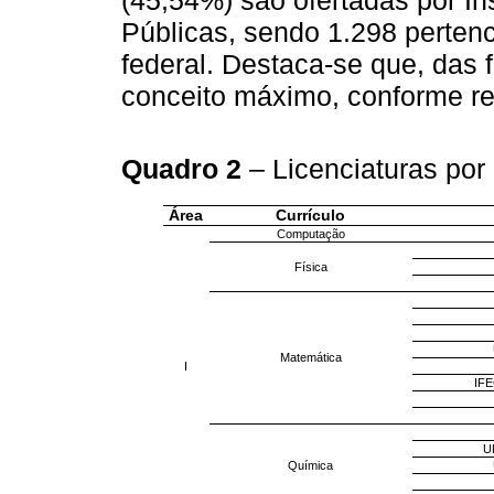
(45,54%) são ofertadas por In
Públicas, sendo 1.298 pertenc
federal. Destaca-se que, das f
conceito máximo, conforme re
Quadro 2
– Licenciaturas po
Área
Currículo
Computação
Física
Matemática
I
IFE
U
Química