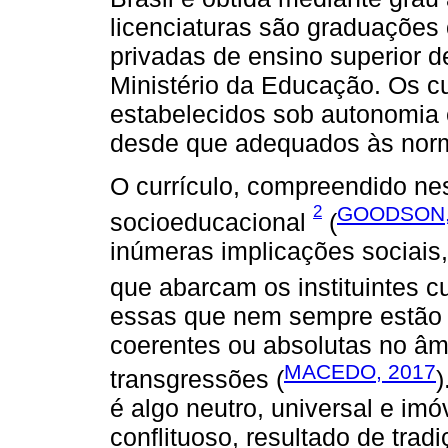
licenciaturas são graduações o
privadas de ensino superior 
Ministério da Educação. Os c
estabelecidos sob autonomia e
desde que adequados às norm
O currículo, compreendido ne
2
GOODSON,
socioeducacional
(
inúmeras implicações sociais, p
que abarcam os instituintes c
essas que nem sempre estão 
coerentes ou absolutas no âm
MACEDO, 2017
transgressões (
)
é algo neutro, universal e imóv
conflituoso, resultado de trad