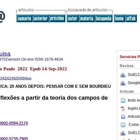
uisa
Servicios 
9702
versión On-line
ISSN
1678-4634
Revista
São Paulo 2022 Epub 14-Sep-2022
SciELO
-4634202248254584por
Google
ICA: 20 ANOS DEPOIS: PENSAR COM E SEM BOURDIEU
Articulo
flexões a partir da teoria dos campos de
texto 
Inglés 
Articu
-0002-0594-2174
Como c
SciELO
-0002-5739-7905