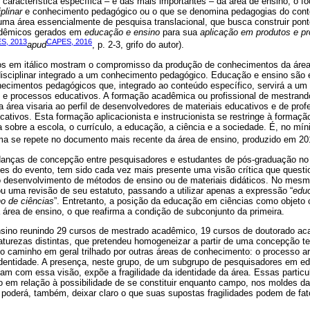
É característica específica – e das mais importantes – da área de ensino, o f
plinar
e conhecimento pedagógico ou o que se denomina pedagogias do cont
 uma área essencialmente de pesquisa translacional, que busca construir pont
dêmicos gerados em
educação e ensino
para sua
aplicação em produtos e p
S, 2013
CAPES, 2016
apud
, p. 2-3, grifo do autor).
os em itálico mostram o compromisso da produção de conhecimentos da área
isciplinar integrado a um conhecimento pedagógico. Educação e ensino são 
imentos pedagógicos que, integrado ao conteúdo específico, servirá a um ú
 e processos educativos. A formação acadêmica ou profissional de mestrand
 área visaria ao perfil de desenvolvedores de materiais educativos e de prof
ativos. Esta formação aplicacionista e instrucionista se restringe à formaçã
ia sobre a escola, o currículo, a educação, a ciência e a sociedade. É, no mí
ma se repete no documento mais recente da área de ensino, produzido em 20
danças de concepção entre pesquisadores e estudantes de pós-graduação no
es do evento, tem sido cada vez mais presente uma visão crítica que questio
o desenvolvimento de métodos de ensino ou de materiais didáticos. No mes
zou uma revisão de seu estatuto, passando a utilizar apenas a expressão “
edu
o de ciências
”. Entretanto, a posição da educação em ciências como objeto 
a área de ensino, o que reafirma a condição de subconjunto da primeira.
nsino reunindo 29 cursos de mestrado acadêmico, 19 cursos de doutorado ac
aturezas distintas, que pretendeu homogeneizar a partir de uma concepção te
o caminho em geral trilhado por outras áreas de conhecimento: o processo art
dentidade. A presença, neste grupo, de um subgrupo de pesquisadores em e
cam com essa visão, expõe a fragilidade da identidade da área. Essas partic
no em relação à possibilidade de se constituir enquanto campo, nos moldes d
 poderá, também, deixar claro o que suas supostas fragilidades podem de fat