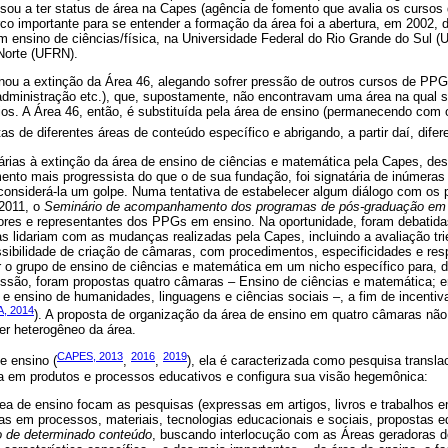
sou a ter status de área na Capes (agência de fomento que avalia os cursos
o importante para se entender a formação da área foi a abertura, em 2002, d
em ensino de ciências/física, na Universidade Federal do Rio Grande do Sul 
Norte (UFRN).
ou a extinção da Área 46, alegando sofrer pressão de outros cursos de PP
dministração etc.), que, supostamente, não encontravam uma área na qual 
ílios. A Área 46, então, é substituída pela área de ensino (permanecendo com
tas de diferentes áreas de conteúdo específico e abrigando, a partir daí, dif
árias à extinção da área de ensino de ciências e matemática pela Capes, de
to mais progressista do que o de sua fundação, foi signatária de inúmeras
onsiderá-la um golpe. Numa tentativa de estabelecer algum diálogo com os
 2011, o
Seminário de acompanhamento dos programas de pós-graduação em
ores e representantes dos PPGs em ensino. Na oportunidade, foram debatida
 lidariam com as mudanças realizadas pela Capes, incluindo a avaliação tr
sibilidade de criação de câmaras, com procedimentos, especificidades e res
 o grupo de ensino de ciências e matemática em um nicho específico para, 
ussão, foram propostas quatro câmaras – Ensino de ciências e matemática; e
 e ensino de humanidades, linguagens e ciências sociais –, a fim de incentiv
, 2014
). A proposta de organização da área de ensino em quatro câmaras não 
ter heterogêneo da área.
CAPES, 2013
2016
2019
e ensino (
,
,
), ela é caracterizada como pesquisa translac
ca em produtos e processos educativos e configura sua visão hegemônica:
a de ensino focam as pesquisas (expressas em artigos, livros e trabalhos 
s em processos, materiais, tecnologias educacionais e sociais, propostas ed
 de determinado conteúdo
, buscando interlocução com as Áreas geradoras 