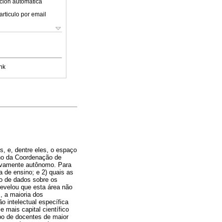
ción automática
articulo por email
nk
s, e, dentre eles, o espaço
ino da Coordenação de
tivamente autônomo. Para
a de ensino; e 2) quais as
to de dados sobre os
evelou que esta área não
, a maioria dos
o intelectual específica
 mais capital científico
po de docentes de maior