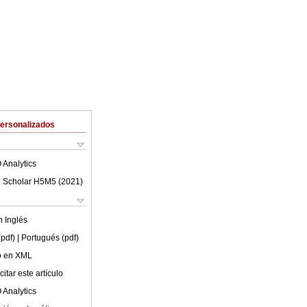
Personalizados
 Analytics
 Scholar H5M5 (
2021
)
en
Inglés
(pdf)
| Portugués (pdf)
lo en XML
itar este artículo
 Analytics