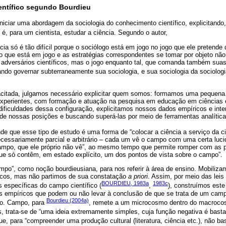
ientífico segundo Bourdieu
niciar uma abordagem da sociologia do conhecimento científico, explicitand
il é, para um cientista, estudar a ciência. Segundo o autor,
cia só é tão difícil porque o sociólogo está em jogo no jogo que ele pretende
 o que está em jogo e as estratégias correspondentes se tomar por objeto nã
 adversários científicos, mas o jogo enquanto tal, que comanda também suas
ndo governar subterraneamente sua sociologia, e sua sociologia da sociologi
racitada, julgamos necessário explicitar quem somos: formamos uma pequena 
experientes, com formação e atuação na pesquisa em educação em ciências
dificuldades dessa configuração, explicitamos nossos dados empíricos e inter
 de nossas posições e buscando superá-las por meio de ferramentas analítica
ende que esse tipo de estudo é uma forma de “colocar a ciência a serviço da 
ecessariamente parcial e arbitrário – cada um vê o campo com uma certa luci
campo, que ele próprio não vê”, ao mesmo tempo que permite romper com as pe
que só contêm, em estado explícito, um dos pontos de vista sobre o campo”.
po”, como noção bourdieusiana, para nos referir à área de ensino. Mobiliz
ricos, mas não partimos de sua constatação
a priori
. Assim, por meio das leis 
BOURDIEU, 1983a
1983c
 específicas do campo científico (
,
), construímos este
os empíricos que podem ou não levar à conclusão de que se trata de um cam
Bourdieu (2004a)
no. Campo, para
, remete a um microcosmo dentro do macrocosm
, trata-se de “uma ideia extremamente simples, cuja função negativa é basta
que, para “compreender uma produção cultural (literatura, ciência etc.), não ba