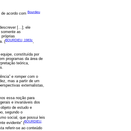
Bourdieu
o, de acordo com
 descrever […]; ele
o somente as
 próprias
BOURDIEU, 1983c
a. (
,
equipe, constituída por
 em programas da área de
pretação teórica,
s.
ciência” e romper com o
dez, mas a partir de um
rspectivas externalistas,
amos essa noção para
gerais e invariáveis dos
 objeto de estudo e
po, segundo o
o social, que possui leis
BOURDIEU,
nte evidente” (
sta referir-se ao conteúdo