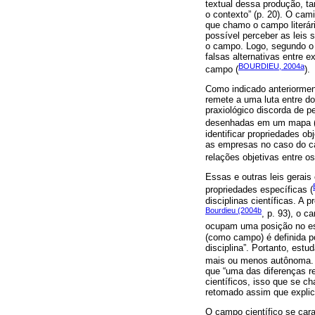
textual dessa produção, ta
o contexto” (p. 20). O cam
que chamo o campo literári
possível perceber as leis
o campo. Logo, segundo o 
falsas alternativas entre 
BOURDIEU, 2004a
campo (
).
Como indicado anteriormen
remete a uma luta entre d
praxiológico discorda de p
desenhadas em um mapa 
identificar propriedades o
as empresas no caso do ca
relações objetivas entre o
Essas e outras leis gerai
propriedades específicas (
disciplinas científicas. A 
Bourdieu (2004b
, p. 93), o c
ocupam uma posição no esp
(como campo) é definida 
disciplina”. Portanto, est
mais ou menos autônoma
que “uma das diferenças re
científicos, isso que se c
retomado assim que explic
O campo científico se cara