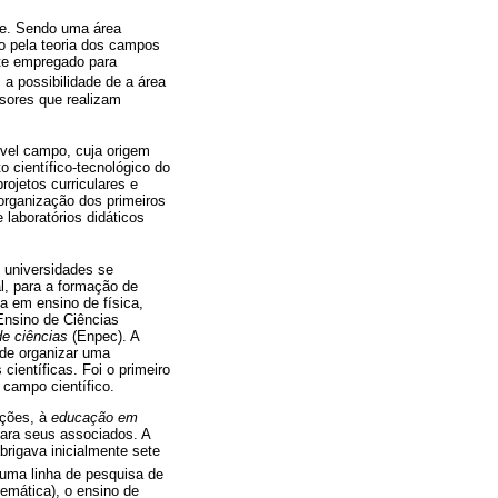
ade. Sendo uma área
do pela teoria dos campos
nte empregado para
 a possibilidade de a área
ssores que realizam
vel campo, cuja origem
 científico-tecnológico do
rojetos curriculares e
organização dos primeiros
laboratórios didáticos
 universidades se
al, para a formação de
a em ensino de física,
Ensino de Ciências
de ciências
(Enpec). A
 de organizar uma
ientíficas. Foi o primeiro
campo científico.
ações, à
educação em
para seus associados. A
rigava inicialmente sete
uma linha de pesquisa de
emática), o ensino de