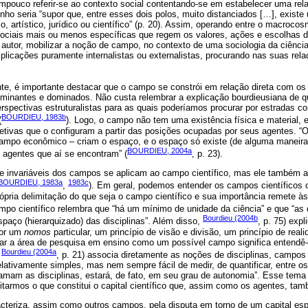
mpouco referir-se ao contexto social contentando-se em estabelecer uma relaç
inho seria “supor que, entre esses dois polos, muito distanciados […], existe
o, artístico, jurídico ou científico” (p. 20). Assim, operando entre o macroc
 sociais mais ou menos específicas que regem os valores, ações e escolha
autor, mobilizar a noção de campo, no contexto de uma sociologia da ciênci
explicações puramente internalistas ou externalistas, procurando nas suas rel
te, é importante destacar que o campo se constrói em relação direta com o
ominantes e dominados. Não custa relembrar a explicação bourdieusiana de 
erspectivas estruturalistas para as quais poderíamos procurar por estradas c
BOURDIEU, 1983b
(
). Logo, o campo não tem uma existência física e material, 
bjetivas que o configuram a partir das posições ocupadas por seus agentes. “
mpo econômico – criam o espaço, e o espaço só existe (de alguma maneira)
BOURDIEU, 2004a
s agentes que aí se encontram” (
, p. 23).
s e invariáveis dos campos se aplicam ao campo científico, mas ele também 
BOURDIEU, 1983a
1983c
,
). Em geral, podemos entender os campos científico
própria delimitação do que seja o campo científico e sua importância remete às 
ampo científico relembra que “há um mínimo de unidade da ciência” e que “as d
Bourdieu (2004b
aço (hierarquizado) das disciplinas”. Além disso,
, p. 75) expl
por um
nomos
particular, um princípio de visão e divisão, um princípio de reali
udar a área de pesquisa em ensino como um possível campo significa entendê
Bourdieu (2004a
.
, p. 21) associa diretamente as noções de disciplinas, campos
lativamente simples, mas nem sempre fácil de medir, de quantificar, entre o
hamam as disciplinas, estará, de fato, em seu grau de autonomia”. Esse tema
itarmos o que constitui o capital científico que, assim como os agentes, ta
cteriza, assim como outros campos, pela disputa em torno de um capital espe