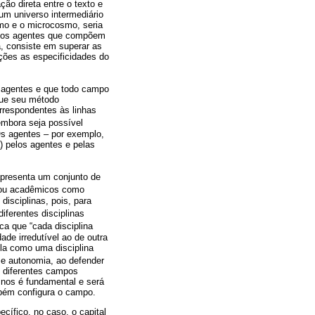
ão direta entre o texto e
 um universo intermediário
osmo e o microcosmo, seria
s dos agentes que compõem
a, consiste em superar as
ações as especificidades do
s agentes e que todo campo
que seu método
orrespondentes às linhas
embora seja possível
Os agentes – por exemplo,
 pelos agentes e pelas
apresenta um conjunto de
s ou acadêmicos como
disciplinas, pois, para
iferentes disciplinas
ica que “cada disciplina
dade irredutível ao de outra
-la como uma disciplina
 e autonomia, ao defender
s diferentes campos
 nos é fundamental e será
mbém configura o campo.
cífico, no caso, o capital