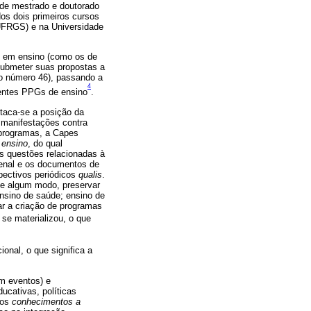
 de mestrado e doutorado
os dois primeiros cursos
(UFRGS) e na Universidade
G em ensino (como os de
submeter suas propostas a
 o número 46), passando a
4
erentes PPGs de ensino
.
staca-se a posição da
 manifestações contra
 programas, a Capes
 ensino
, do qual
s questões relacionadas à
ienal e os documentos de
pectivos periódicos
qualis
.
de algum modo, preservar
nsino de saúde; ensino de
ar a criação de programas
se materializou, o que
ional, o que significa a
em eventos) e
ucativas, políticas
dos
conhecimentos a