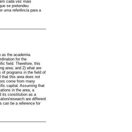
rnem cada vez mais
 que se pretendeu
r uma referência para a
ch as the academia.
dination for the
c field. Therefore, this
hing area; and 2) what are
s of programs in the field of
 that this area does not
visors come from many
tific capital. Assuming that
tions in the area, a
d its constitution as a
ation/research are different
s can be a reference for