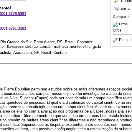
Traduc
1
mento
Enviar 
-0001-8179-5391
Compartir
Otros
-0001-8761-3181
Otros
Permali
 Rio Grande do Sul, Porto Alegre, RS, Brasil. Contatos:
.br; flaviarezende@uol.com.br; matheus.monteiro@ufrgs.br
ulista, Araraquara, SP, Brasil. Contato:
de Pierre Bourdieu permitem estudos sobre os mais diferentes espaços sociai
ria bourdieusiana dos campos, nosso objetivo foi investigar se a área de ens
l de Nível Superior (Capes) pode ser considerada um campo científico rela
as questões de pesquisa: 1) qual é a distribuição do capital científico na áre
ição sobre sua constituição como um campo científico. A partir do cruzamen
 área de ensino com a avaliação dos programas pela Capes, nossa análise r
po científico. Diferentemente do que acontece em campos bem estabelecidos
sino provém de muitas áreas científicas diferentes e não reconhece a produçã
l científico. Supondo que as disputas existentes entre docentes com menos e
mações da área, uma possível configuração seria a estabilização do subgru