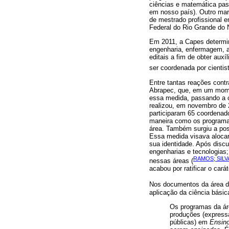
ciências e matemática pas
em nosso país). Outro marc
de mestrado profissional 
Federal do Rio Grande do 
Em 2011, a Capes determin
engenharia, enfermagem, a
editais a fim de obter aux
ser coordenada por cientis
Entre tantas reações contr
Abrapec, que, em um momen
essa medida, passando a c
realizou, em novembro de
participaram 65 coordenad
maneira como os programas
área. Também surgiu a pos
Essa medida visava alocar
sua identidade. Após disc
engenharias e tecnologias;
RAMOS; SILVA
nessas áreas (
acabou por ratificar o cará
Nos documentos da área d
aplicação da ciência bási
Os programas da áre
produções (expressa
públicas) em
Ensino