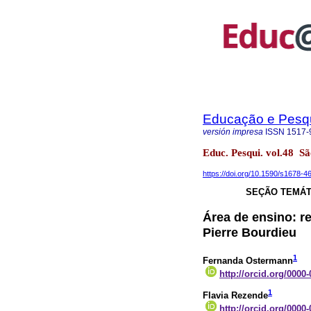
Educação e Pesq
versión impresa
ISSN
1517-
Educ. Pesqui. vol.48 
https://doi.org/10.1590/s1678
SEÇÃO TEMÁT
Área de ensino: re
Pierre Bourdieu
1
Fernanda Ostermann
http://orcid.org/0000
1
Flavia Rezende
http://orcid.org/0000