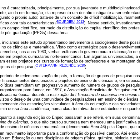
no é caracterizada, principalmente, por sua juventude e multidisciplinaried
te, ainda em formação, ela representa um desafio instigante a ser enfrenta
gundo o próprio autor, trata-se de um conceito de difícil mobilização, rarame
BOURDIEU, 2013
íficas com tais características (
). Nesse sentido, investigamos
 um campo científico, por meio da distribuição do capital científico dos profe
 de pós-graduação (PPGs) dessa área.
, iniciamos este estudo apresentando brevemente a sociogênese deste possí
ino de ciências e matemática. Visto como estratégico para o desenvolvimento
as recebeu, nos anos 1960, verbas vultosas do governo para a elaboração de p
ase em projetos curriculares norte-americanos. Em algumas universidades, a 
vam esses projetos nos cursos de formação de professores e na montagem de 
OSTERMANN; REZENDE, 2020
bjetos de pesquisa (
).
o período de redemocratização do país, a formação de grupos de pesquisa nas
or financiamentos direcionados a projetos de ensino de ciências e, em especi
 políticas permitiram um progressivo aumento do número de grupos de pesquis
e organizaram para fundar, em 1997, a Associação Brasileira de Pesquisa em 
ilizada na época, durante a realização do
I Encontro de pesquisa em ensino 
alizou o desejo de uma comunidade de pesquisadores em ensino de ciências
pendente das associações vinculadas à área da educação e das sociedades c
mia dessa área acadêmica, numa clara tentativa de se estabelecer enquanto 
 quanto a segunda edição do Enpec passaram a se referir, em suas denomin
ino de ciências
, o que não causou surpresa nem mereceu uma justificativa 
 de ensino de ciências e matemática (denominada Área 46) pela Capes, que ab
 um movimento importante para a conformação do possível campo. Até então 
o em Educação ou nas disciplinas de origem (física, química, biologia e mat