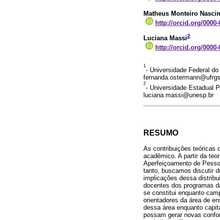
Matheus Monteiro Nasci
http://orcid.org/0000
2
Luciana Massi
http://orcid.org/0000
1
- Universidade Federal do
fernanda.ostermann@ufrgs
2
- Universidade Estadual Pa
luciana.massi@unesp.br
RESUMO
As contribuições teóricas 
acadêmico. A partir da teo
Aperfeiçoamento de Pessoa
tanto, buscamos discutir du
implicações dessa distribu
docentes dos programas da
se constitui enquanto cam
orientadores da área de en
dessa área enquanto capita
possam gerar novas confor