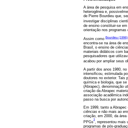
A área de pesquisa em ensi
heterogênea e, possivelmen
de Pierre Bourdieu que, se
investigar disciplinas cient
de ensino constituir-se em
orientação nos programas
Bourdieu (1996)
Assim como
encontra-se na área de ens
Brasil, o ensino de ciênci
materiais didáticos com b
pesquisadores que utiliza
acabou por ampliar seus o
A partir dos anos 1980, n
intensificou, estimulada p
doutores no exterior. Tais
química e biologia, que s
(Abrapec), denominação ut
criação da Abrapec materi
associação acadêmica inde
passo na busca por autono
Em 1999, tanto a Abrapec
ciências
e não mais ao
ens
criação, em 2000, da área
3
PPGs
, representou mais
programas de pós-graduaçã