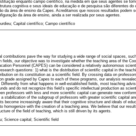
constituição enquanto campo científico, na medida em que seus agentes se to
rutura cognitiva e seus ideais de educação e de pesquisa são diferentes do
o da área de ensino da Capes. Acreditamos que nossos resultados podem se
nfiguração da área de ensino, ainda a ser realizada por seus agentes.
urdieu; Capital científico; Campo científico
cal contributions pave the way for studying a wide range of social spaces, su
fields, our objective was to investigate whether the teaching area of the Coor
ation Personnel (CAPES) can be considered a relatively autonomous scientifi
esearch questions: 1) what is the distribution of scientific capital in the teac
tribution on its constitution as a scientific field. By crossing data on professor
ion grade assigned by Capes to each of these programs, our analysis revealed
ld. Differently from what happens in well-established fields, most teaching ad
unds and do not recognize this field’s specific intellectual production as scien
een professors with less and more scientific capital can generate new conforma
a stabilization of the subgroup of professors with greater scientific capital an
nts become increasingly aware that their cognitive structure and ideals of educ
o homogenize with the creation of a teaching area. We believe that our result
ructure of the field of teaching, which is still driven by its agents.
; Science capital; Scientific field