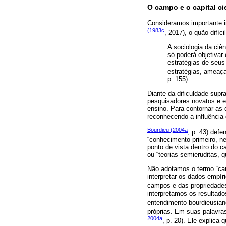
O campo e o capital c
Consideramos importante i
(1983c
, 2017), o quão difíc
A sociologia da ciên
só poderá objetivar
estratégias de seus
estratégias, ameaça
p. 155).
Diante da dificuldade sup
pesquisadores novatos e 
ensino. Para contornar as 
reconhecendo a influência
Bourdieu (2004a
, p. 43) def
“conhecimento primeiro, n
ponto de vista dentro do 
ou “teorias semieruditas, 
Não adotamos o termo “cam
interpretar os dados empí
campos e das propriedades
interpretamos os resultad
entendimento bourdieusia
próprias. Em suas palavras
2004a
, p. 20). Ele explica 