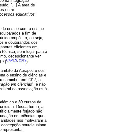
oco na integração
eúdo. […] A área de
es entre
rocessos educativos
 de ensino com o ensino
equiparados a fim de
nico propósito, ou seja,
os e doutorandos dos
essores eficientes em
o técnica, sem lugar para a
nimo, decepcionante ver
CAPES, 2019
19 (
).
 âmbito da Abrapec e dos
na o ensino de ciências e
mo caminho, em 2017, a
cação em ciências
”, e não
central da associação está
adêmico e 30 cursos de
cnicista. Dessa forma, a
ificialmente forjado não
ducação em ciências, que
ularidades nos motivaram a
a concepção bourdieusiana
o representar.