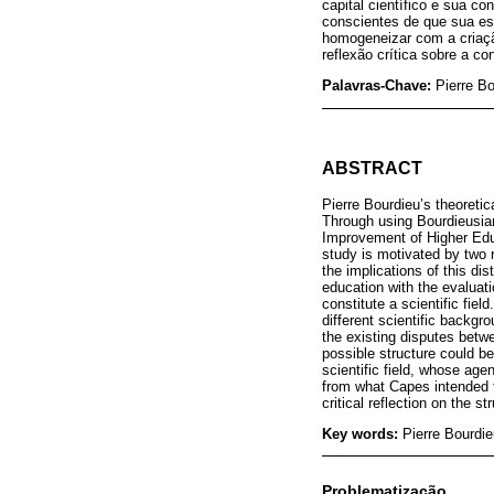
capital científico e sua 
conscientes de que sua est
homogeneizar com a criaçã
reflexão crítica sobre a co
Palavras-Chave:
Pierre Bo
ABSTRACT
Pierre Bourdieu’s theoreti
Through using Bourdieusian 
Improvement of Higher Educ
study is motivated by two r
the implications of this dis
education with the evaluat
constitute a scientific fie
different scientific backgro
the existing disputes betw
possible structure could be 
scientific field, whose age
from what Capes intended t
critical reflection on the st
Key words:
Pierre Bourdieu
Problematização