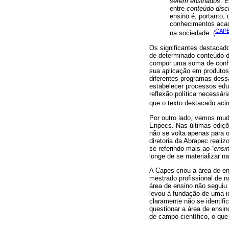
serem ensinados
. 
entre
conteúdo disci
ensino é, portanto,
conhecimentos aca
CAPE
na sociedade. (
Os significantes destacad
de determinado conteúdo d
compor uma soma de conhec
sua aplicação em produtos
diferentes programas dessa
estabelecer processos educ
reflexão política necessár
que o texto destacado aci
Por outro lado, vemos mu
Enpecs. Nas últimas ediçõ
não se volta apenas para 
diretoria da Abrapec reali
se referindo mais ao “
ensin
longe de se materializar n
A Capes criou a área de e
mestrado profissional de n
área de ensino não seguiu 
levou à fundação de uma i
claramente não se identifi
questionar a área de ensi
de campo científico, o que