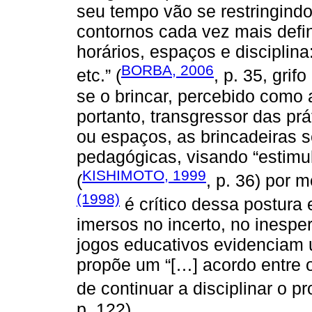
seu tempo vão se restringindo
contornos cada vez mais defin
horários, espaços e disciplina
BORBA, 2006
etc.” (
, p. 35, grif
se o brincar, percebido como 
portanto, transgressor das p
ou espaços, as brincadeiras s
pedagógicas, visando “estimu
KISHIMOTO, 1999
(
, p. 36) por 
(1998)
é crítico dessa postura 
imersos no incerto, no inesper
jogos educativos evidenciam
propõe um “[…] acordo entre o
de continuar a disciplinar o p
p. 122).