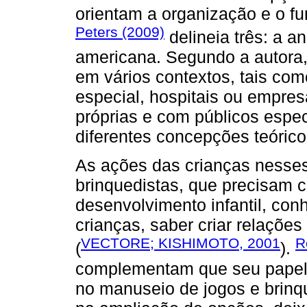
orientam a organização e o f
Peters (2009)
delineia três: a an
americana. Segundo a autora,
em vários contextos, tais co
especial, hospitais ou empres
próprias e com públicos espec
diferentes concepções teóric
As ações das crianças nesse
brinquedistas, que precisam 
desenvolvimento infantil, co
crianças, saber criar relaçõe
VECTORE; KISHIMOTO, 2001
R
(
).
complementam que seu papel é
no manuseio de jogos e brinqu