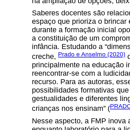
na ampliação de opções, deix
Saberes docentes são relacion
espaço que prioriza o brincar
durante a formação inicial opo
a constituição de um compromi
infância. Estudando a “dimen
Prado e Anselmo (2020)
creche,
d
principalmente na educação inf
reencontrar-se com a ludicida
recurso. Para as autoras, ess
possibilidades formativas q
gestualidades e diferentes li
PRADO
crianças nos ensinam” (
Nesse aspecto, a FMP inova a
enquanto laboratório para a l