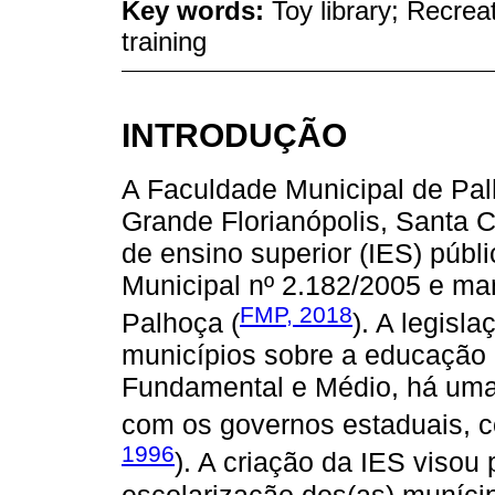
Key words:
Toy library; Recrea
training
INTRODUÇÃO
A Faculdade Municipal de Pal
Grande Florianópolis, Santa C
de ensino superior (IES) públic
Municipal nº 2.182/2005 e man
FMP, 2018
Palhoça (
). A legisl
municípios sobre a educação i
Fundamental e Médio, há uma
com os governos estaduais, c
1996
). A criação da IES viso
escolarização dos(as) muníci