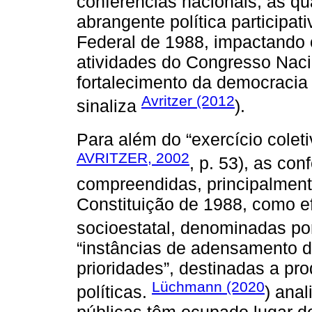
conferências nacionais, as qu
abrangente política participat
Federal de 1988, impactando o
atividades do Congresso Nacio
fortalecimento da democracia 
Avritzer (2012
sinaliza
).
Para além do “exercício coleti
AVRITZER, 2002
, p. 53), as co
compreendidas, principalmen
Constituição de 1988, como e
socioestatal, denominadas p
“instâncias de adensamento d
prioridades”, destinadas a pro
Lüchmann (2020
políticas.
) anal