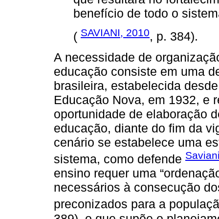
benefício de todo o sistem
SAVIANI, 2010
(
, p. 384).
A necessidade de organizaçã
educação consiste em uma de
brasileira, estabelecida desd
Educação Nova, em 1932, e re
oportunidade de elaboração d
educação, diante do fim da v
cenário se estabelece uma est
Savian
sistema, como defende
ensino requer uma “ordenação
necessários à consecução dos
preconizados para a população
389), o que supõe o planejam