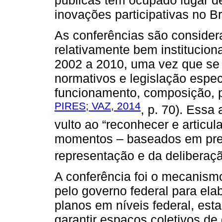
públicas têm ocupado lugar d
inovações participativas no Br
As conferências são considera
relativamente bem instituciona
2002 a 2010, uma vez que se
normativos e legislação espec
funcionamento, composição, p
PIRES; VAZ, 2014
, p. 70). Essa
vulto ao “reconhecer e articul
momentos – baseados em pres
representação e da deliberaç
A conferência foi o mecanismo
pelo governo federal para e
planos em níveis federal, esta
garantir espaços coletivos de 