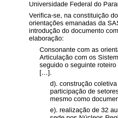
Universidade Federal do Par
Verifica-se, na constituição 
orientações emanadas da S
introdução do documento como
elaboração:
Consonante com as orient
Articulação com os Siste
seguido o seguinte roteir
[…].
d). construção coletiv
participação de setor
mesmo como documen
e). realização de 32 a
sede nos Núcleos Reg