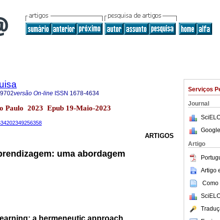
uisa
Serviços P
-9702
versão On-line
ISSN
1678-4634
Journal
São Paulo 2023 Epub 19-Maio-2023
SciELO
-4634202349256358
Google
ARTIGOS
Artigo
prendizagem: uma abordagem
Portug
Artigo
Como c
SciELO
Traduç
earning: a hermeneutic approach