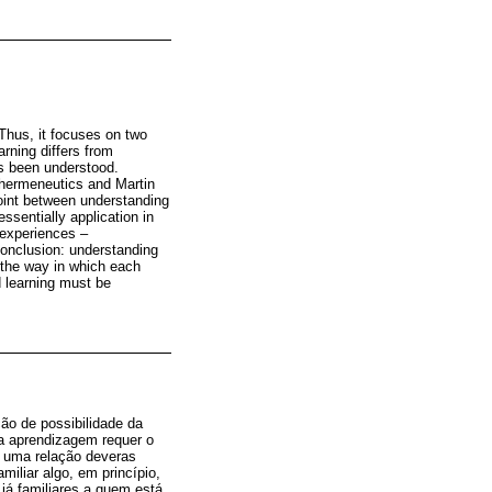
 Thus, it focuses on two
rning differs from
has been understood.
 hermeneutics and Martin
oint between understanding
ssentially application in
 experiences –
conclusion: understanding
n the way in which each
d learning must be
ão de possibilidade da
a aprendizagem requer o
é uma relação deveras
iliar algo, em princípio,
já familiares a quem está