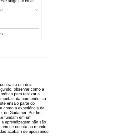
este artigo por email
ar
nk
ncentra-se em dois
egundo, observar como a
rática para realizar a
damentais da hermenêutica
ste ensaio parte do
a como a experiência da
, de Gadamer. Por fim,
 se fundam em um
, a aprendizagem não são
mano se orienta no mundo.
tadas acabam se apossando