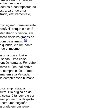
ser humano nela
resentes e contrapostos ao
os, a partir de uma
rado, efetivamente é,
a exposição? Primeiramente,
ossível, porque ele está
star aberto significa, em
 ponto decisivo graças ao
10
e com os animais.
o quando, eis um ponto
ir de si mesmo.
m uma coisa. Daí é
, sendo. Uma coisa,
reensão humana. Por outro
como é. Ora, daí deriva
 tal compreensão, sempre
esma, em sua Verdade.
e da compreensão humana
ofos empiristas, a
tro. Ela origina-se da
 coisa, é tal como o ser
nso por mim, a despeito
 é nem uma negação
usurada em um reino