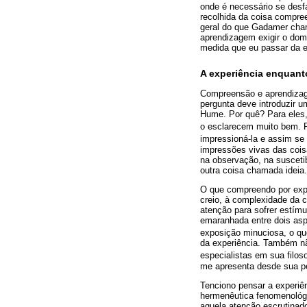
onde é necessário se desfa
recolhida da coisa compre
geral do que Gadamer cham
aprendizagem exigir o dom
medida que eu passar da ex
A experiência enquant
Compreensão e aprendizage
pergunta deve introduzir 
Hume. Por quê? Para eles,
o esclarecem muito bem. 
impressioná-la e assim se
impressões vivas das cois
na observação, na suscetib
outra coisa chamada ideia.
O que compreendo por expe
creio, à complexidade da c
atenção para sofrer estímu
emaranhada entre dois asp
exposição minuciosa, o qu
da experiência. Também n
especialistas em sua filos
me apresenta desde sua pe
Tenciono pensar a experiê
hermenêutica fenomenológi
aquela atenção escrutinad