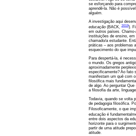
se esforçando para compree
aprendê-la. Não é possível
alguém.
A investigação aqui desen
2019
educação
(BACK,
). 
em outros países. Chamo-a
instituições de ensino, em
chamado/a estudante. Então
práticas – aos problemas 
esquecimento do que impuls
Para despertá-la, é neces
o mundo. Os gregos antig
aproximadamente perplexid
especificamente? Ao fato s
manifestam um quê com o qu
filosófica mais fundamenta
de algo. Ao perguntar Que é
a filosofia da arte, linguag
Todavia, quando se volta p
de pedagogia filosófica. P
Filosoficamente, o que im
educação é fundamentalme
entre dois aspectos da ed
horizonte para o surgimen
partir de uma atitude prep
atitude.