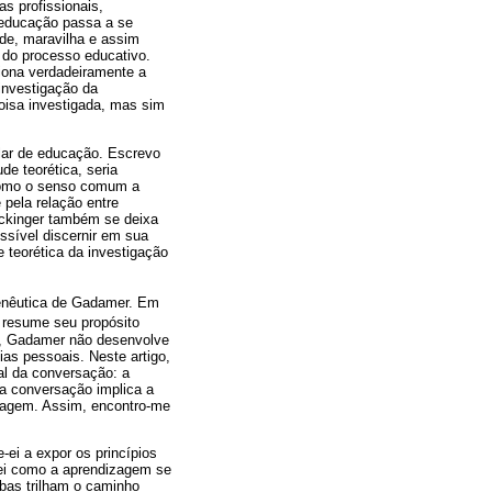
s profissionais,
a educação passa a se
ade, maravilha e assim
 do processo educativo.
iona verdadeiramente a
investigação da
coisa investigada, mas sim
lar de educação. Escrevo
e teorética, seria
como o senso comum a
pela relação entre
lickinger também se deixa
ssível discernir em sua
e teorética da investigação
rmenêutica de Gadamer. Em
o resume seu propósito
ia, Gadamer não desenvolve
as pessoais. Neste artigo,
al da conversação: a
a conversação implica a
izagem. Assim, encontro-me
-ei a expor os princípios
rei como a aprendizagem se
bas trilham o caminho