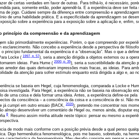
zer de certas verdades em favor de outras. Para trilhá-lo, é necessário, poré
endida para, somente então, poder aprendê-la. E a experiência deve ser feit
a de jogo. Cuidarei sempre da diferença entre compreensão e aprendizagem, 
ínio de uma habilidade prática. E a especificidade da aprendizagem se desen
posição sobre a experiência para a exposição sobre a aplicação e, enfim, so
o princípio da compreensão e da aprendizagem
m são primordialmente experiências. Porém, o que compreendo por experiênc
um esclarecimento. Não concebo a experiência desde a perspectiva de filósof
 o princípio fundamental da experiência é a “observação”. Mas o que a def
1997, p. 57
Para Locke (
), seria a atenção dirigida a objetos externos ou a op
2000, p. 35
 tornarem ideias. Para Hume (
), seria a suscetibilidade da atenção p
as arredor das quais derivariam impressões mais fracas, as ideias. Para amb
ilidade da atenção para sofrer estímulo enquanto está dirigida a algo e, ao n
riência se baseia em Hegel, cuja fenomenologia, comparada a Locke e Hume
oisa investigada. Para Hegel, a experiência não se baseia na observação enq
lo de uma coisa e dela formar uma ideia. Antes, a experiência define-se pela
ectos da consciência – a consciência da coisa e a consciência de si. Não 
2020
e já cumpri em outro ensaio (BACK,
); pretendo me concentrar nos mom
ão almejo desenvolver um comentário de Hegel ou, menos ainda, disputar 
8
ofia
. Resumo assim minha atitude neste tópico: pensar eu mesmo a experiên
rspectiva.
ncia de modo mais conforme com a posição prévia desde a qual penso qualqu
ca. Digo hermenêutica fenomenológica, pois me baseio, sobretudo, na herm
ora característica da fenomenologia. Meu desafio consiste em pensar a expe