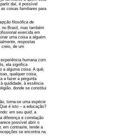
artir daí, é possível
 as coisas familiares para
pção filosófica de
i, no Brasil, mas também
fissional exercida em
nsinar uma coisa a alguém
cialmente, respostas
 creio, de um
 a experiência humana com
s, ela significa
o a alguma coisa. A quê,
sas, qualquer coisa,
a a fazer a pergunta
 à quididade, à essência
ligião, donde se constitui
tão, torna-se uma espécie
: Que é isto – a educação?
fendo: em seu
quid
, a
a diferença e correlação
rece possível abrir o
, em contraste, tende a
concepções se encontra na