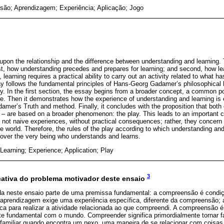
ão; Aprendizagem; Experiência; Aplicação; Jogo
 upon the relationship and the difference between understanding and learning.
t, how understanding precedes and prepares for learning; and second, how lea
 learning requires a practical ability to carry out an activity related to what 
ay follows the fundamental principles of Hans-Georg Gadamer’s philosophical
. In the first section, the essay begins from a broader concept, a common p
e. Then it demonstrates how the experience of understanding and learning is e
amer’s Truth and method. Finally, it concludes with the proposition that both
 – are based on a broader phenomenon: the play. This leads to an important 
re not naive experiences, without practical consequences; rather, they concer
 world. Therefore, the rules of the play according to which understanding an
over the very being who understands and learns.
Learning; Experience; Application; Play
3
icativa do problema motivador deste ensaio
da neste ensaio parte de uma premissa fundamental: a compreensão é condiç
aprendizagem exige uma experiência específica, diferente da compreensão; 
ica para realizar a atividade relacionada ao que compreendi. A compreensão 
 fundamental com o mundo. Compreender significa primordialmente tornar fam
 familiar quando encontra um nexo, uma maneira de se relacionar com coisas 