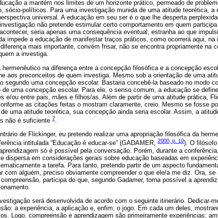
ucação a mantém nos limites de um horizonte prático, permeado de problema
o, sócio-políticos. Para uma investigação munida de uma atitude teorética, 
perspectiva universal. A educação em seu ser é o que lhe desperta perplexid
l investigação não pretende estimular certo comportamento em quem participa
contecer, seria apenas uma consequência eventual, estranha ao que impuls
da impede a educação de manifestar traços práticos, como ocorrerá aqui, na 
diferença mais importante, convém frisar, não se encontra propriamente na 
 quem a investiga.
hermenêutico na diferença entre a concepção filosófica e a concepção esco
ne aos preconceitos de quem investiga. Mesmo sob a orientação de uma atitud
ão segundo uma concepção escolar. Bastaria concebê-la baseado no modo 
 de uma concepção escolar. Para ele, o senso comum, a educação se define 
s e/ou entre pais, mães e filhos/as. Além de partir de uma atitude prática, F
onforme as citações feitas o mostram claramente, creio. Mesmo se fosse po
de uma atitude teorética, sua concepção ainda seria escolar. Assim, a atitud
7
s não é suficiente
.
ntrário de Flickinger, eu pretendo realizar uma apropriação filosófica da he
2000, p. 10
nferência intitulada “Educação é educar-se” (GADAMER,
). O filósof
 a aprendizagem só é possível pela conversação. Porém, durante a conferênc
 se dispersa em considerações gerais sobre educação baseadas em experiênci
tematicamente a tarefa. Para tanto, pretendo partir de um aspecto fundament
 com alguém, preciso obviamente compreender o que ele/a me diz. Ora, se 
 compreensão, participa do que, segundo Gadamer, torna possível a aprend
ionamento.
vestigação será desenvolvida de acordo com o seguinte itinerário. Dedicar-me
ão: a experiência, a aplicação e, enfim, o jogo. Em cada um deles, mostra
ios. Logo, compreensão e aprendizagem são primeiramente experiências; am