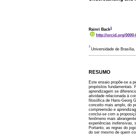
1
Rainri Back
http://orcid.org/0000
1-
Universidade de Brasília,
RESUMO
Este ensaio propõe-se a p
propósitos fundamentais. 
aprendizagem se diferencia
atividade relacionada à c
filosófica de Hans-Georg 
conceito mais amplo, do p
compreensão e aprendizag
conclui-se com a proposi
fenômeno mais abrangente,
experiências inofensivas,
Portanto, as regras do j
do ser mesmo de quem co