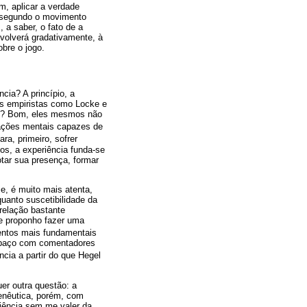
m, aplicar a verdade
a segundo o movimento
a saber, o fato de a
volverá gradativamente, à
bre o jogo.
ia? A princípio, a
os empiristas como Locke e
ine? Bom, eles mesmos não
erações mentais capazes de
ara, primeiro, sofrer
os, a experiência funda-se
otar sua presença, formar
, é muito mais atenta,
uanto suscetibilidade da
 relação bastante
me proponho fazer uma
entos mais fundamentais
espaço com comentadores
cia a partir do que Hegel
er outra questão: a
enêutica, porém, com
riência sem me valer da