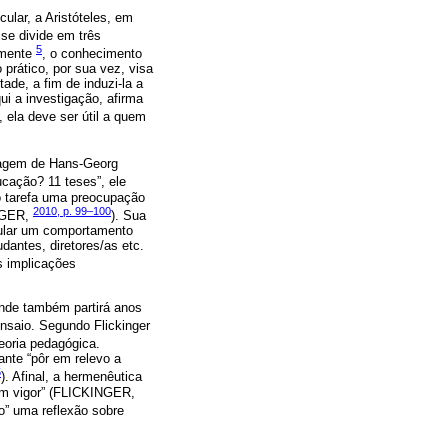
cular, a Aristóteles, em
se divide em três
5
damente
, o conhecimento
prático, por sua vez, visa
ade, a fim de induzi-la a
qui a investigação, afirma
, ela deve ser útil a quem
rdagem de Hans-Georg
ducação? 11 teses”, ele
o tarefa uma preocupação
2010, p. 99–100
INGER,
). Sua
ular um comportamento
dantes, diretores/as etc.
s implicações
onde também partirá anos
ensaio. Segundo Flickinger
eoria pedagógica.
tante “pôr em relevo a
5
). Afinal, a hermenêutica
 em vigor” (FLICKINGER,
o” uma reflexão sobre