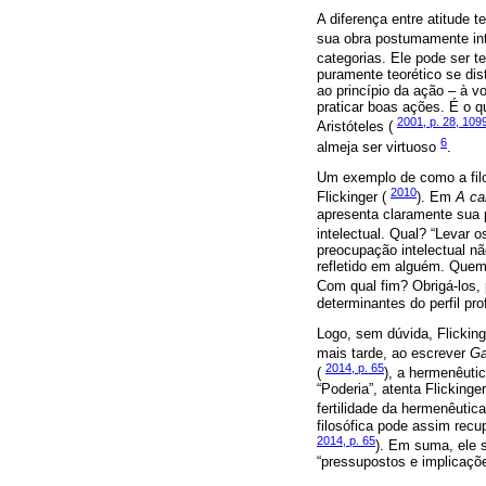
A diferença entre atitude t
sua obra postumamente in
categorias. Ele pode ser t
puramente teorético se dis
ao princípio da ação – à v
praticar boas ações. É o q
2001, p. 28, 109
Aristóteles (
6
almeja ser virtuoso
.
Um exemplo de como a filo
2010
Flickinger (
). Em
A ca
apresenta claramente sua 
intelectual. Qual? “Levar
preocupação intelectual n
refletido em alguém. Quem?
Com qual fim? Obrigá-los, 
determinantes do perfil pro
Logo, sem dúvida, Flickin
mais tarde, ao escrever
G
2014, p. 65
(
), a hermenêuti
“Poderia”, atenta Flickinge
fertilidade da hermenêuti
filosófica pode assim recu
2014, p. 65
). Em suma, ele 
“pressupostos e implicaçõe