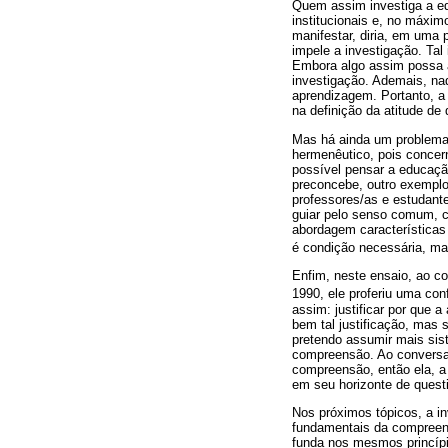
Quem assim investiga a ed
institucionais e, no máxim
manifestar, diria, em uma 
impele a investigação. Ta
Embora algo assim possa a
investigação. Ademais, na
aprendizagem. Portanto, a 
na definição da atitude de
Mas há ainda um problema 
hermenêutico, pois concer
possível pensar a educaç
preconcebe, outro exemplo
professores/as e estudante
guiar pelo senso comum, c
abordagem características 
é condição necessária, ma
Enfim, neste ensaio, ao co
1990, ele proferiu uma co
assim: justificar por que
bem tal justificação, mas
pretendo assumir mais sis
compreensão. Ao conversar
compreensão, então ela, a
em seu horizonte de quest
Nos próximos tópicos, a in
fundamentais da compreens
funda nos mesmos princíp