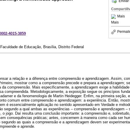
Enviar 
Compartilh
Mais
Mais
Permali
-0002-4015-3859
 Faculdade de Educação, Brasília, Distrito Federal
ensar a relação e a diferença entre compreensão e aprendizagem. Assim, co
Primeiro, mostrar como a compreensão precede e prepara a aprendizagem; s
 da compreensão. Mais especificamente, a aprendizagem exige a habilidade p
oisa compreendida. Metodologicamente, a exposição segue os princípios fun
Gadamer e da fenomenologia de Martin Heidegger. Enfim, na primeira seção, e
onto comum entre compreensão e aprendizagem: a experiência. Então, mostr
em é essencialmente aplicação no sentido apresentado em Verdade e método
ção segundo a qual ambas as experiências – compreensão e aprendizagem –
 o jogo. Daí resulta uma conclusão importante: a compreensão e, sobretudo
 sem consequências práticas; antes, concernem à maneira como cada ser hu
ogo segundo as quais a compreensão e a aprendizagem devem ser experimen
mpreende e aprende.