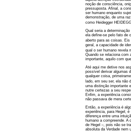
noção de consciência, oni
pressuposta. Afinal, a con
ser humano enquanto sujeit
demonstração, de uma razã
como Heidegger HEIDEG
Qual seria a determinação 
ela define-se pelo fato de
aberto para as coisas. Ei
geral, a capacidade de ide
qual o ser humano revela 
Quando se relaciona com a
importante, aquilo com que
Até aqui me detive nos as
possível derivar algumas 
qualquer coisa, primeiram
lado, em seu ser, ela nã
uma distinção importante 
nutre certezas a seu resp
Enfim, a experiência cons
não passava de mera cert
Então, a experiência é alg
experiência, para Hegel, é
diferença entre uma intuiç
humano a compreende. A co
de Hegel –, pois não se 
absoluta da Verdade nem 