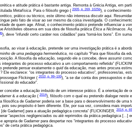
eorética e atitude prática é bastante antiga. Remonta à Grécia Antiga, em parti
2005, p. 269, 1025b
titulada
Metafísica.
Para o filósofo grego (
), o conhecimento 
eorético, prático ou técnico, este último não interessa discutir aqui. Resumi
tingue pelo fato de visar ao ser mesmo da coisa investigada. O conhecimento 
ontade de quem age. Afinal, o conhecimento prático pretende influenciar a vont
ue Aristóteles observa em sua obra de filosofia prática
Ética a Nicômacos
. A
9b
), deve “infundir certo caráter nos cidadãos” para “torná-los bons”. Em suma
sofia, ao visar à educação, pretende ser uma investigação prática é a abo
minho de uma pedagogia hermenêutica
, no capítulo “Para que filosofia da e
posição. A filosofia da educação, segundo ele a concebe, deve assumir com
 os integrantes do processo educativo a um comportamento refletido” (FLICK
ão pretende pensar exatamente o
quid
da educação, mas antes procura estim
 Ele esclarece: “os integrantes do processo educativo”, professores/as, estu
2010, p. 99–100
prossegue Flickinger (
), “a se dar conta dos pressupostos e da
fissional do educador”.
ger concebe a educação imbuído de um interesse prático. É a orientação de 
2014
adamer
&
a educação
(
), filósofo com o qual eu pretendo dialogar neste 
ca filosófica de Gadamer poderia ser a base para o desenvolvimento de uma t
r, pois seu propósito é bem diferente. Ele, por sua vez, considera mais impor
2014, p. 6
ca [de Gadamer] para a atuação pedagógica concreta” (FLICKINGER,
perar “aspectos negligenciados ou até reprimidos da prática pedagógica [...]
se apropria de Gadamer para despertar nos “integrantes do processo educativ
s” de certa prática pedagógica.