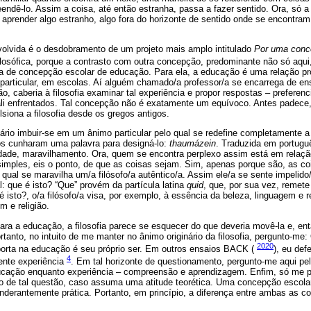
ndê-lo. Assim a coisa, até então estranha, passa a fazer sentido. Ora, só a p
 aprender algo estranho, algo fora do horizonte de sentido onde se encontram
volvida é o desdobramento de um projeto mais amplo intitulado
Por uma conce
Filosófica, porque a contrasto com outra concepção, predominante não só aqu
 de concepção escolar de educação. Para ela, a educação é uma relação pro
 particular, em escolas. Aí alguém chamado/a professor/a se encarrega de e
, caberia à filosofia examinar tal experiência e propor respostas – preferen
ali enfrentados. Tal concepção não é exatamente um equívoco. Antes padece,
iona a filosofia desde os gregos antigos.
sário imbuir-se em um ânimo particular pelo qual se redefine completamente
os cunharam uma palavra para designá-lo:
thaumázein
. Traduzida em portuguê
ade, maravilhamento. Ora, quem se encontra perplexo assim está em relaçã
imples, eis o ponto, de que as coisas sejam. Sim, apenas porque são, as coi
al se maravilha um/a filósofo/a autêntico/a. Assim ele/a se sente impelido/
l: que é isto? “Que” provém da partícula latina
quid
, que, por sua vez, remete
 isto?, o/a filósofo/a visa, por exemplo, à essência da beleza, linguagem e re
em e religião.
ara a educação, a filosofia parece se esquecer do que deveria movê-la e, en
ortanto, no intuito de me manter no ânimo originário da filosofia, pergunto-me
2020
porta na educação é seu próprio ser. Em outros ensaios BACK (
), eu de
4
nte experiência
. Em tal horizonte de questionamento, pergunto-me aqui pel
ucação enquanto experiência – compreensão e aprendizagem. Enfim, só me pa
to de tal questão, caso assuma uma atitude teorética. Uma concepção escolar
onderantemente prática. Portanto, em princípio, a diferença entre ambas as 