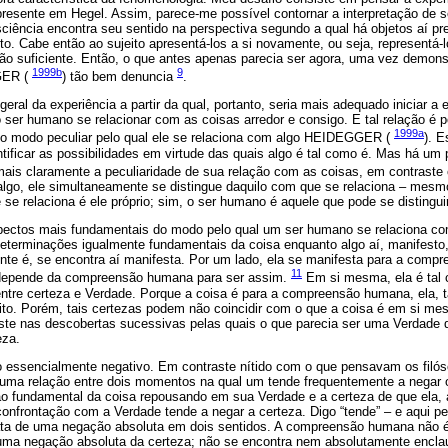
presente em Hegel. Assim, parece-me possível contornar a interpretação de 
sciência encontra seu sentido na perspectiva segundo a qual há objetos aí p
o. Cabe então ao sujeito apresentá-los a si novamente, ou seja, representá-l
o suficiente. Então, o que antes apenas parecia ser agora, uma vez demonst
1999b
9
GER (
) tão bem denuncia
.
geral da experiência a partir da qual, portanto, seria mais adequado iniciar 
 o ser humano se relacionar com as coisas arredor e consigo. E tal relação é p
1999a
s o modo peculiar pelo qual ele se relaciona com algo HEIDEGGER (
). E
ntificar as possibilidades em virtude das quais algo é tal como é. Mas há um
mais claramente a peculiaridade de sua relação com as coisas, em contrast
lgo, ele simultaneamente se distingue daquilo com que se relaciona – mesm
 se relaciona é ele próprio; sim, o ser humano é aquele que pode se distingu
pectos mais fundamentais do modo pelo qual um ser humano se relaciona co
determinações igualmente fundamentais da coisa enquanto algo aí, manifesto
ente é, se encontra aí manifesta. Por um lado, ela se manifesta para a comp
11
o depende da compreensão humana para ser assim.
Em si mesma, ela é tal 
entre certeza e Verdade. Porque a coisa é para a compreensão humana, ela,
eito. Porém, tais certezas podem não coincidir com o que a coisa é em si m
iste nas descobertas sucessivas pelas quais o que parecia ser uma Verdad
eza.
o essencialmente negativo. Em contraste nítido com o que pensavam os filós
 uma relação entre dois momentos na qual um tende frequentemente a negar ou
ão fundamental da coisa repousando em sua Verdade e a certeza de que ela, a
nfrontação com a Verdade tende a negar a certeza. Digo “tende” – e aqui pe
trata de uma negação absoluta em dois sentidos. A compreensão humana não
uma negação absoluta da certeza; não se encontra nem absolutamente encla