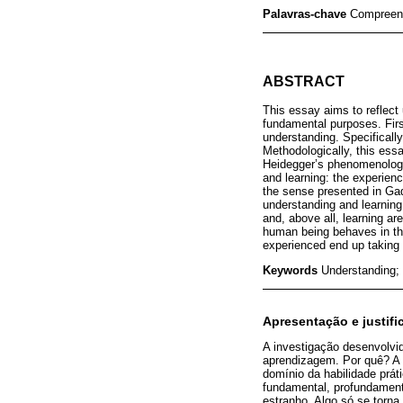
Palavras-chave
Compreens
ABSTRACT
This essay aims to reflect
fundamental purposes. Firs
understanding. Specifically,
Methodologically, this ess
Heidegger’s phenomenology
and learning: the experienc
the sense presented in Gad
understanding and learning
and, above all, learning a
human being behaves in the
experienced end up taking 
Keywords
Understanding; 
Apresentação e justif
A investigação desenvolvi
aprendizagem. Por quê? A 
domínio da habilidade prát
fundamental, profundamente
estranho. Algo só se torna