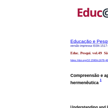
Educação e Pesq
versão impressa
ISSN
1517
Educ. Pesqui. vol.49 
https://doi.org/10.1590/s1678
Compreensão e a
1
hermenêutica
Understanding and l