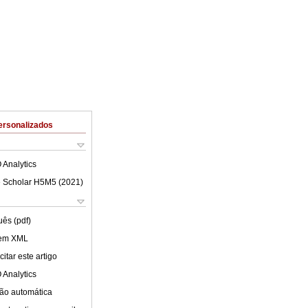
ersonalizados
 Analytics
 Scholar H5M5 (
2021
)
uês (pdf)
 em XML
itar este artigo
 Analytics
ão automática