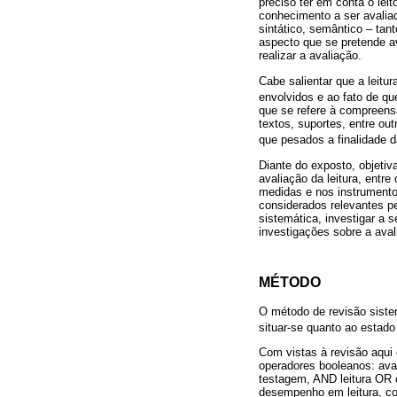
preciso ter em conta o leit
conhecimento a ser avaliado
sintático, semântico – tant
aspecto que se pretende av
realizar a avaliação.
Cabe salientar que a leitu
envolvidos e ao fato de qu
que se refere à compreensã
textos, suportes, entre ou
que pesados a finalidade d
Diante do exposto, objetiva
avaliação da leitura, entr
medidas e nos instrumento
considerados relevantes p
sistemática, investigar a 
investigações sobre a avali
MÉTODO
O método de revisão siste
situar-se quanto ao estado
Com vistas à revisão aqui
operadores booleanos: avali
testagem, AND leitura OR 
desempenho em leitura, c