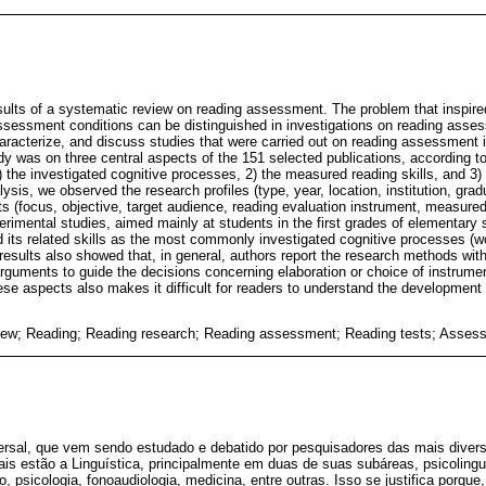
sults of a systematic review on reading assessment. The problem that inspir
assessment conditions can be distinguished in investigations on reading asses
characterize, and discuss studies that were carried out on reading assessment
y was on three central aspects of the 151 selected publications, according to t
 the investigated cognitive processes, 2) the measured reading skills, and 3)
alysis, we observed the research profiles (type, year, location, institution, gra
s (focus, objective, target audience, reading evaluation instrument, measured 
erimental studies, aimed mainly at students in the first grades of elementary
 its related skills as the most commonly investigated cognitive processes (wo
esults also showed that, in general, authors report the research methods with l
f arguments to guide the decisions concerning elaboration or choice of instrumen
 these aspects also makes it difficult for readers to understand the development
iew; Reading; Reading research; Reading assessment; Reading tests; Asses
versal, que vem sendo estudado e debatido por pesquisadores das mais diver
is estão a Linguística, principalmente em duas de suas subáreas, psicolinguí
, psicologia, fonoaudiologia, medicina, entre outras. Isso se justifica porque