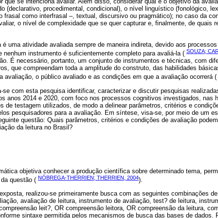
or que se intenciona avaliar. Além disso, considerar qual é o objetivo da avalia
 (declarativo, procedimental, condicional), o nível linguístico (fonológico, lex
o frasal como interfrasal –, textual, discursivo ou pragmático); no caso da co
aliar, o nível de complexidade que se quer capturar e, finalmente, de quais 
ra é uma atividade avaliada sempre de maneira indireta, devido aos processos
SOUZA; CAR
e nenhum instrumento é suficientemente completo para avaliá-la (
o. É necessário, portanto, um conjunto de instrumentos e técnicas, com dife
tros, que compreendam toda a amplitude do construto, das habilidades básica
a avaliação, o público avaliado e as condições em que a avaliação ocorrerá 
-se com esta pesquisa identificar, caracterizar e discutir pesquisas realizada
e os anos 2014 e 2020, com foco nos processos cognitivos investigados, nas ha
s de testagem utilizados, de modo a delinear parâmetros, critérios e condi
elos pesquisadores para a avaliação. Em síntese, visa-se, por meio de um es
seguinte questão: Quais parâmetros, critérios e condições de avaliação podem
ação da leitura no Brasil?
mática objetiva conhecer a produção científica sobre determinado tema, perm
NÓBREGA-THERRIEN; THERRIEN, 2004
 da questão (
).
 exposta, realizou-se primeiramente busca com as seguintes combinações de 
ação, avaliação de leitura, instrumento de avaliação, test? de leitura, instru
compreensão leit?, OR compreensão leitora, OR compreensão da leitura, co
onforme sintaxe permitida pelos mecanismos de busca das bases de dados. 