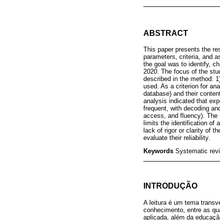
ABSTRACT
This paper presents the re
parameters, criteria, and 
the goal was to identify, 
2020. The focus of the stud
described in the method: 1)
used. As a criterion for an
database) and their content
analysis indicated that exp
frequent, with decoding and
access, and fluency). The r
limits the identification o
lack of rigor or clarity of
evaluate their reliability.
Keywords
Systematic rev
INTRODUÇÃO
A leitura é um tema trans
conhecimento, entre as qua
aplicada, além da educação