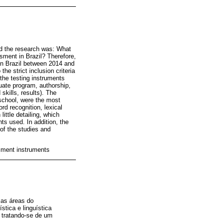
ed the research was: What
sment in Brazil? Therefore,
 in Brazil between 2014 and
he strict inclusion criteria
 the testing instruments
duate program, authorship,
skills, results). The
 school, were the most
rd recognition, lexical
ittle detailing, which
ts used. In addition, the
 of the studies and
sment instruments
sas áreas do
stica e linguística
, tratando-se de um