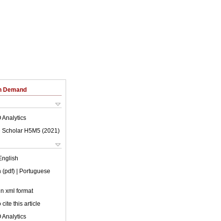
on Demand
 Analytics
 Scholar H5M5 (
2021
)
English
 (pdf)
| Portuguese
 in xml format
cite this article
 Analytics