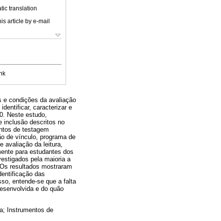
ic translation
is article by e-mail
nk
s e condições da avaliação
dentificar, caracterizar e
20. Neste estudo,
e inclusão descritos no
entos de testagem
ção de vínculo, programa de
 avaliação da leitura,
lmente para estudantes dos
estigados pela maioria a
. Os resultados mostraram
dentificação das
sso, entende-se que a falta
desenvolvida e do quão
ra; Instrumentos de