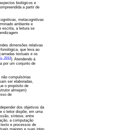
aspectos biológicos e
ompreendida a partir de
cognitivas, metacognitivas
terminado ambiente e
scrita, a leitura se
prendizagem
randes dimensões relativas
fonológica, que leva ao
 camadas textuais e os
L, 2013
). Atendendo à
da por um conjunto de
es não compulsórias
sam ser elaboradas,
ue o propósito de
strutor almejam)
esso de
 depender dos objetivos da
e o leitor dispõe, em uma
ssão, síntese, entre
icação, a computação
 texto e processos de
tuais maiores e suas inter-