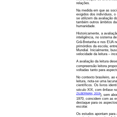
relações.
Na medida em que as socie
exigidos dos indivíduos, 
se utilizem da avaliação d
também outros âmbitos da
humanidade.
Historicamente, a avaliaçã
inteligência, no sistema d
Grã-Bretanha e nos EUA n
primórdios da escola; entr
Mundial. Inicialmente, busc
velocidade da leitura – in
A avaliação da leitura des
compreensão leitora propo
voltadas tanto para aspec
No contexto brasileiro, ao
leitura, nota-se uma lacun
científicos. Os livros iden
século XIX, com ênfase na a
ZILBERMAN, 2019
), sem abor
1970, coincidem com as es
destaque para os aspectos 
escolar.
Os estudos apontam para a