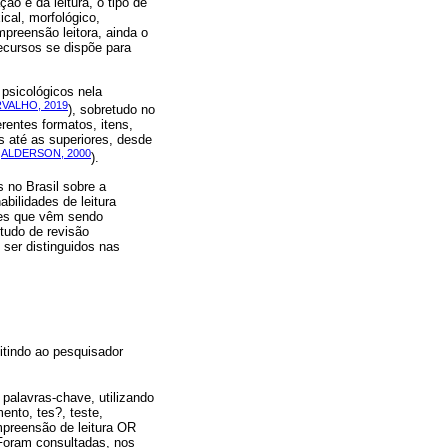
ção e da leitura, o tipo de
ical, morfológico,
mpreensão leitora, ainda o
recursos se dispõe para
 psicológicos nela
VALHO, 2019
), sobretudo no
rentes formatos, itens,
s até as superiores, desde
ALDERSON, 2000
(
).
s no Brasil sobre a
bilidades de leitura
ções que vêm sendo
tudo de revisão
 ser distinguidos nas
itindo ao pesquisador
palavras‑chave, utilizando
mento, tes?, teste,
mpreensão de leitura OR
Foram consultadas, nos