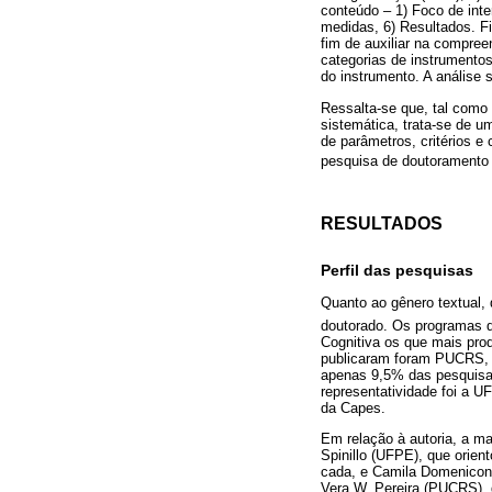
conteúdo – 1) Foco de inter
medidas, 6) Resultados. Fi
fim de auxiliar na compre
categorias de instrumentos
do instrumento. A análise
Ressalta-se que, tal como 
sistemática, trata-se de 
de parâmetros, critérios e
pesquisa de doutoramento
RESULTADOS
Perfil das pesquisas
Quanto ao gênero textual, 
doutorado. Os programas 
Cognitiva os que mais pro
publicaram foram PUCRS, U
apenas 9,5% das pesquisas
representatividade foi a U
da Capes.
Em relação à autoria, a m
Spinillo (UFPE), que orie
cada, e Camila Domenicon
Vera W. Pereira (PUCRS), 