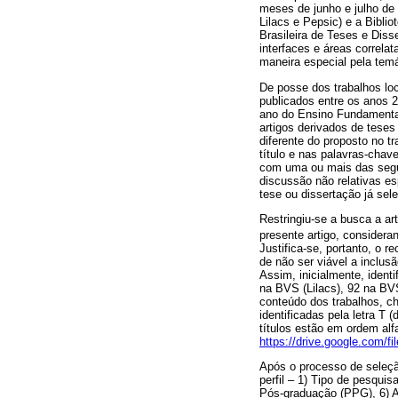
meses de junho e julho de 
Lilacs e Pepsic) e a Biblio
Brasileira de Teses e Dis
interfaces e áreas correla
maneira especial pela temá
De posse dos trabalhos loca
publicados entre os anos 20
ano do Ensino Fundamental 
artigos derivados de teses
diferente do proposto no t
título e nas palavras-cha
com uma ou mais das segui
discussão não relativas es
tese ou dissertação já sel
Restringiu‑se a busca a ar
presente artigo, considera
Justifica-se, portanto, o 
de não ser viável a inclus
Assim, inicialmente, ident
na BVS (Lilacs), 92 na BV
conteúdo dos trabalhos, c
identificadas pela letra T
títulos estão em ordem al
https://drive.google.com
Após o processo de seleçã
perfil – 1) Tipo de pesquis
Pós-graduação (PPG), 6) Au