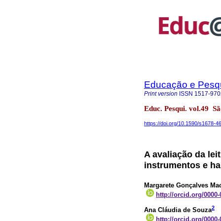
Educação e Pesq
Print version
ISSN
1517-970
Educ. Pesqui. vol.49 
https://doi.org/10.1590/s1678
A avaliação da lei
instrumentos e ha
Margarete Gonçalves Ma
http://orcid.org/0000
2
Ana Cláudia de Souza
http://orcid.org/0000