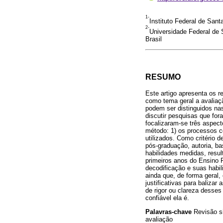
1-
Instituto Federal de Sant
2-
Universidade Federal de 
Brasil
RESUMO
Este artigo apresenta os r
como tema geral a avaliaçã
podem ser distinguidos nas 
discutir pesquisas que for
focalizaram-se três aspect
método: 1) os processos co
utilizados. Como critério d
pós-graduação, autoria, ba
habilidades medidas, resul
primeiros anos do Ensino 
decodificação e suas habil
ainda que, de forma geral,
justificativas para baliza
de rigor ou clareza desse
confiável ela é.
Palavras-chave
Revisão si
avaliação