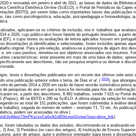
2020 e revisadas em janeiro e abril de 2021, as bases de dados da Bibliote
teca Científica Eletrônica On‑line (SciELO), o Portal de Periódicos da Capes e 
sertações (BDTD), por serem tidas como importantes bases das publicações n
tas, tais como psicolinguística, educação, psicopedagogia e fonoaudiologia, 
tica.
lizados, aplicaram-se os critérios de inclusão, isto é: trabalhos que avaliass
14 e 2020, cujo público-alvo fosse falante do português brasileiro, a partir d
(EF), e cujos testes ou avaliações de leitura aplicados fossem em português
 ou dissertações já identificadas e selecionadas, foram incluídos apenas aque
rabalho original. Para a pré-seleção, analisou-se a presença de algum dos desc
ve e, em caso positivo, remeteu-se aos objetivos anunciados nos resumos. F
ntes características: estar presente em mais de uma base de dados; aprese
pecificamente aos descritores, não ser pesquisa empírica ou derivar e disc
ecionada.
tigos, teses e dissertações publicados em um recorte dos últimos sete anos 
2016
ndo uma publicação anterior sobre o tema, de Dias
et al
. (
), que abrange
recorte do período 2014 a 2020 em razão de haver revisão sistemática prévia 
ão de pesquisas do ano em que a busca foi revisada para fins de confirmação: 
ificaram-se, a partir dos descritores, 8.482 trabalhos, sendo 7.615 no Portal 
S (Pepsic), 46 na BDTD e 290 na SciELO. A última etapa da seleção foi real
hegando-se ao total de 151 publicações, que foram submetidas à análise det
 (de trabalho), seguida do número de ordem – exemplo T1, T2 etc. As publicaç
fabética, podem ser acessadas no
drive
(
/file/d/1tnNejzi73mPKscxvCw5x9i1nBDrLmotS/view?usp=drive_link
).
o, foram tabulados os dados dos estudos, discriminando-se e analisando-se a
a, 2) Ano, 3) Periódico (no caso dos artigos), 4) Instituição de Ensino Superio
toria: autor de artigos, autor e professor orientador (para teses e dissertaçõ