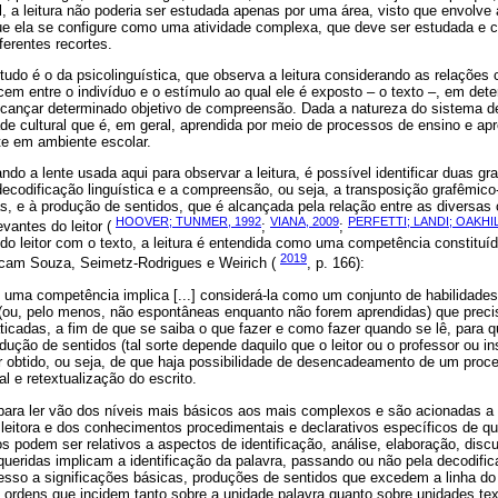
 a leitura não poderia ser estudada apenas por uma área, visto que envolve 
que ela se configure como uma atividade complexa, que deve ser estudada e c
ferentes recortes.
udo é o da psicolinguística, que observa a leitura considerando as relações 
cem entre o indivíduo e o estímulo ao qual ele é exposto – o texto –, em de
cançar determinado objetivo de compreensão. Dada a natureza do sistema de e
de cultural que é, em geral, aprendida por meio de processos de ensino e a
e em ambiente escolar.
ndo a lente usada aqui para observar a leitura, é possível identificar duas g
codificação linguística e a compreensão, ou seja, a transposição grafêmico-
s, e à produção de sentidos, que é alcançada pela relação entre as diversas
HOOVER; TUNMER, 1992
VIANA, 2009
PERFETTI; LANDI; OAKHIL
vantes do leitor (
;
;
o leitor com o texto, a leitura é entendida como uma competência constituí
2019
licam Souza, Seimetz-Rodrigues e Weirich (
, p. 166):
 é uma competência implica [...] considerá-la como um conjunto de habilidad
(ou, pelo menos, não espontâneas enquanto não forem aprendidas) que preci
ticadas, a fim de que se saiba o que fazer e como fazer quando se lê, para q
ução de sentidos (tal sorte depende daquilo que o leitor ou o professor ou in
 obtido, ou seja, de que haja possibilidade de desencadeamento de um proc
l e retextualização do escrito.
 para ler vão dos níveis mais básicos aos mais complexos e são acionadas a
leitora e dos conhecimentos procedimentais e declarativos específicos de qu
s podem ser relativos a aspectos de identificação, análise, elaboração, discu
equeridas implicam a identificação da palavra, passando ou não pela decodif
cesso a significações básicas, produções de sentidos que excedem a linha do
s ordens que incidem tanto sobre a unidade palavra quanto sobre unidades tex