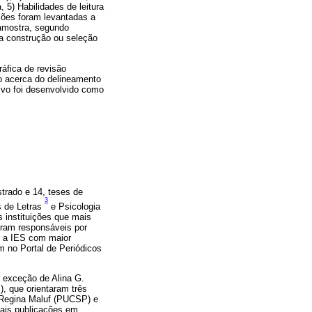
, 5) Habilidades de leitura
ações foram levantadas a
 amostra, segundo
na construção ou seleção
ráfica de revisão
o acerca do delineamento
tivo foi desenvolvido como
strado e 14, teses de
3
s de Letras
e Psicologia
 instituições que mais
oram responsáveis por
, a IES com maior
m no Portal de Periódicos
m exceção de Alina G.
, que orientaram três
 Regina Maluf (PUCSP) e
mais publicações em