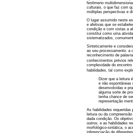
fenômeno multidimensional,
culturais, o que faz com 
múltiplas perspectivas e di
O lugar assumido neste est
e afetivas que se estabele
condição e com vistas a al
constitui como uma ativida
sistematizados, comument
Sinteticamente e considera
ao seu processamento: a de
reconhecimento de palavra
conhecimentos prévios rele
complexidade do encontro d
habilidades, tal como exp
Dizer que a leitura
e não espontâneas 
desenvolvidas e pra
alguma sorte de prod
tenha chance de ser
representação menta
As habilidades requeridas
leitura ou da compreensão 
dada condição. Os objetivo
outros; e as habilidades r
morfológico-sintática, o a
inferenciação de diferente