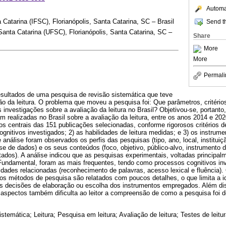
Automat
a Catarina (IFSC), Florianópolis, Santa Catarina, SC – Brasil
Send th
Santa Catarina (UFSC), Florianópolis, Santa Catarina, SC –
Share
More
More
Permali
esultados de uma pesquisa de revisão sistemática que teve
o da leitura. O problema que moveu a pesquisa foi: Que parâmetros, critério
investigações sobre a avaliação da leitura no Brasil? Objetivou-se, portanto, i
am realizadas no Brasil sobre a avaliação da leitura, entre os anos 2014 e 20
os centrais das 151 publicações selecionadas, conforme rigorosos critérios d
gnitivos investigados; 2) as habilidades de leitura medidas; e 3) os instrum
e análise foram observados os perfis das pesquisas (tipo, ano, local, institui
se de dados) e os seus conteúdos (foco, objetivo, público-alvo, instrumento de
tados). A análise indicou que as pesquisas experimentais, voltadas principa
Fundamental, foram as mais frequentes, tendo como processos cognitivos inv
idades relacionadas (reconhecimento de palavras, acesso lexical e fluência)
 os métodos de pesquisa são relatados com poucos detalhes, o que limita a i
r as decisões de elaboração ou escolha dos instrumentos empregados. Além di
s aspectos também dificulta ao leitor a compreensão de como a pesquisa foi 
stemática; Leitura; Pesquisa em leitura; Avaliação de leitura; Testes de leitu