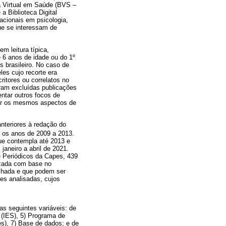
ca Virtual em Saúde (BVS –
a Biblioteca Digital
acionais em psicologia,
que se interessam de
em leitura típica,
e 6 anos de idade ou do 1º
 brasileiro. No caso de
les cujo recorte era
ritores ou correlatos no
oram excluídas publicações
ntar outros focos de
utir os mesmos aspectos de
anteriores à redação do
u os anos de 2009 a 2013.
que contempla até 2013 e
janeiro a abril de 2021.
de Periódicos da Capes, 439
izada com base no
alhada e que podem ser
ões analisadas, cujos
s seguintes variáveis: de
r (IES), 5) Programa de
es), 7) Base de dados; e de