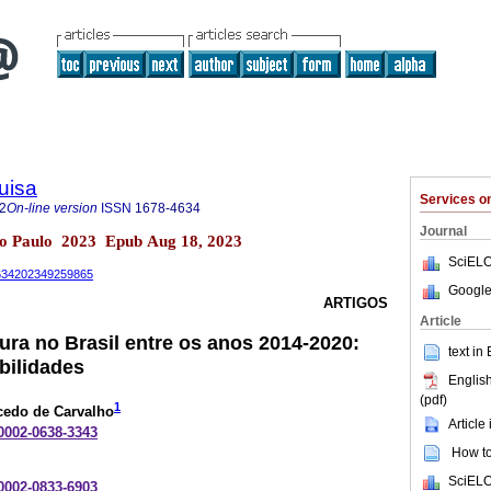
uisa
Services 
2
On-line version
ISSN
1678-4634
Journal
São Paulo 2023 Epub Aug 18, 2023
SciELO
-4634202349259865
Google
ARTIGOS
Article
tura no Brasil entre os anos 2014-2020:
text in
bilidades
English
(pdf)
1
cedo de Carvalho
Article
-0002-0638-3343
How to 
SciELO
-0002-0833-6903