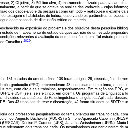
esse, 2) Objetivo, 3) Público-alvo, 4) Instrumento utilizado para avaliar leitura
nalmente, a partir do que se obteve na análise das variáveis – cujas inform
ensão dos dados-alvo e da pesquisa como um todo – realizou-se o exame da
 de testagem e habilidades de leitura, observando os parâmetros utilizados 
 segue acompanhada de discussão crítica do material.
esclarecido na exposição do problema e dos objetivos desta pesquisa bibliog
um estudo de mapeamento do estado da questão, não de um estudo propositiv
 condições relevantes à avaliação da compreensão leitora. Tal estudo proposi
2022
 de Carvalho (
).
dos 151 estudos da amostra final, 108 foram artigos, 29, dissertações de me
de pós-graduação (PPG) empreenderam 43 pesquisas sobre o tema, sendo o
duziram, com oito e seis trabalhos, respectivamente. Em relação aos PPG, as
FPE e USP (seis, seis e cinco, em ordem). Os programas de Linguística f
, divididos nas subáreas de Psicolinguística e Linguística Aplicada; desses
FPE. Dos 43 trabalhos de tese e dissertação, 42 foram situados na BDTD e u
aioria dos professores pesquisadores do tema orientou um trabalho cada, co
ntou cinco, Augusto Buchweitz (PUCRS) e Simone Aparecida Capellini (UNESP)
i (UFSCAR), Denise P. Cardoso (UFS), Janaína Weissheimer (UFRN), Maria
que orientaram dois trabalhos cada. Os pesquisadores que participaram de 