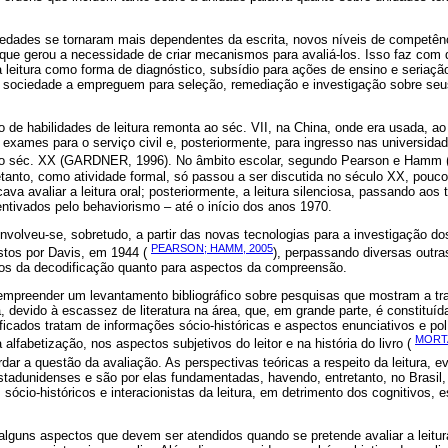
dades se tornaram mais dependentes da escrita, novos níveis de competênc
o que gerou a necessidade de criar mecanismos para avaliá-los. Isso faz com
a leitura como forma de diagnóstico, subsídio para ações de ensino e seriaç
 sociedade a empreguem para seleção, remediação e investigação sobre seu
o de habilidades de leitura remonta ao séc. VII, na China, onde era usada, ao
e exames para o serviço civil e, posteriormente, para ingresso nas universi
o séc. XX (GARDNER, 1996). No âmbito escolar, segundo Pearson e Hamm 
etanto, como atividade formal, só passou a ser discutida no século XX, pou
ava avaliar a leitura oral; posteriormente, a leitura silenciosa, passando aos
centivados pelo behaviorismo – até o início dos anos 1970.
envolveu-se, sobretudo, a partir das novas tecnologias para a investigação 
PEARSON; HAMM, 2005
stos por Davis, em 1944 (
), perpassando diversas outra
tos da decodificação quanto para aspectos da compreensão.
 empreender um levantamento bibliográfico sobre pesquisas que mostram a tra
a, devido à escassez de literatura na área, que, em grande parte, é constituíd
tificados tratam de informações sócio-históricas e aspectos enunciativos e polít
MORT
lfabetização, nos aspectos subjetivos do leitor e na história do livro (
dar a questão da avaliação. As perspectivas teóricas a respeito da leitura, ev
tadunidenses e são por elas fundamentadas, havendo, entretanto, no Brasil
sócio-históricos e interacionistas da leitura, em detrimento dos cognitivos,
lguns aspectos que devem ser atendidos quando se pretende avaliar a leitur