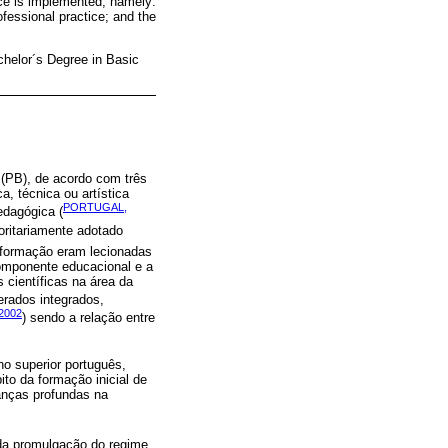
ice is implemented, namely:
ofessional practice; and the
achelor´s Degree in Basic
 (PB), de acordo com três
, técnica ou artística
PORTUGAL,
edagógica (
oritariamente adotado
 formação eram lecionadas
componente educacional e a
 científicas na área da
rados integrados,
2002
) sendo a relação entre
o superior português,
to da formação inicial de
anças profundas na
 da promulgação do regime