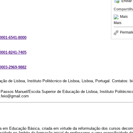
Enviar 
Compartilh
Mais
Mais
Permali
-0001-6541-8000
-0001-8241-7405
-0003-2969-9882
ão de Lisboa, Instituto Politécnico de Lisboa, Lisboa, Portugal. Contatos: bi
assos Manuel/Escola Superior de Educação de Lisboa, Instituto Politécnico
a.feio@gmail.com
ra em Educação Básica, criada em virtude da reformulação dos cursos decor
ovidade no âmbito da formação inicial de professores e uma especificidade d