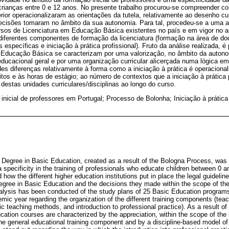
crianças entre 0 e 12 anos. No presente trabalho procurou-se compreender co
erior operacionalizaram as orientações da tutela, relativamente ao desenho cu
cisões tomaram no âmbito da sua autonomia. Para tal, procedeu-se a uma a
rsos de Licenciatura em Educação Básica existentes no país e em vigor no a
diferentes componentes de formação da licenciatura (formação na área de do
s específicas e iniciação à prática profissional). Fruto da análise realizada, é
 Educação Básica se caracterizam por uma valorização, no âmbito da autonom
ucacional geral e por uma organização curricular alicerçada numa lógica emi
es diferenças relativamente à forma como a iniciação à prática é operacion
tos e às horas de estágio; ao número de contextos que a iniciação à prática 
estas unidades curriculares/disciplinas ao longo do curso.
nicial de professores em Portugal; Processo de Bolonha; Iniciação à prática 
s Degree in Basic Education, created as a result of the Bologna Process, was a
d a specificity in the training of professionals who educate children between 0 
 how the different higher education institutions put in place the legal guidelin
egree in Basic Education and the decisions they made within the scope of the
lysis has been conducted of the study plans of 25 Basic Education programs 
ic year regarding the organization of the different training components (teac
ic teaching methods, and introduction to professional practice). As a result of 
cation courses are characterized by the appreciation, within the scope of the
 the general educational training component and by a discipline-based model of