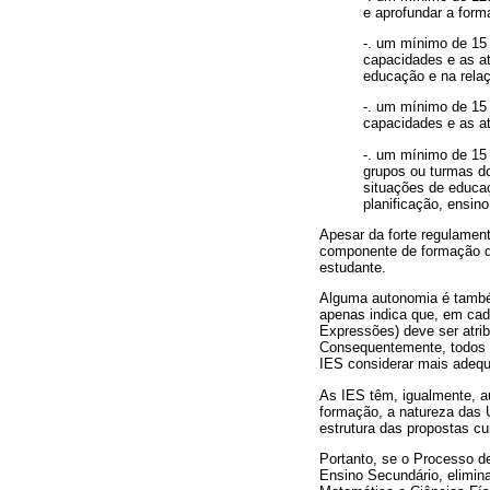
e aprofundar a form
-. um mínimo de 15
capacidades e as at
educação e na rela
-. um mínimo de 15
capacidades e as at
-. um mínimo de 15 
grupos ou turmas do
situações de educaç
planificação, ensi
Apesar da forte regulament
componente de formação do
estudante.
Alguma autonomia é também
apenas indica que, em cad
Expressões) deve ser atri
Consequentemente, todos os
IES considerar mais adequ
As IES têm, igualmente, a
formação, a natureza das 
estrutura das propostas cur
Portanto, se o Processo de
Ensino Secundário, elimin