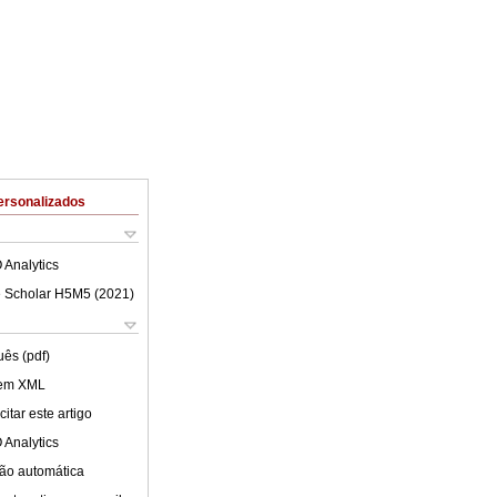
ersonalizados
 Analytics
 Scholar H5M5 (
2021
)
uês (pdf)
 em XML
itar este artigo
 Analytics
ão automática