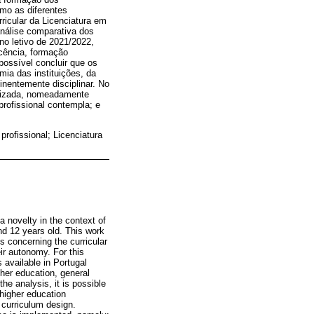
mo as diferentes
rricular da Licenciatura em
nálise comparativa dos
no letivo de 2021/2022,
cência, formação
 possível concluir que os
ia das instituições, da
nentemente disciplinar. No
alizada, nomeadamente
profissional contempla; e
profissional; Licenciatura
 novelty in the context of
and 12 years old. This work
es concerning the curricular
ir autonomy. For this
available in Portugal
her education, general
the analysis, it is possible
 higher education
 curriculum design.