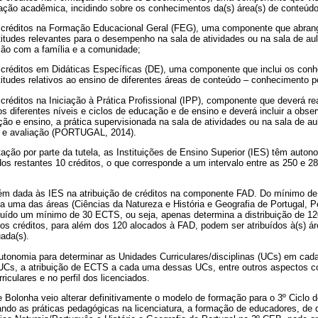
ação acadêmica, incidindo sobre os conhecimentos da(s) área(s) de conteúdo(
 créditos na Formação Educacional Geral (FEG), uma componente que abran
itudes relevantes para o desempenho na sala de atividades ou na sala de aula
ção com a família e a comunidade;
 créditos em Didáticas Específicas (DE), uma componente que inclui os con
itudes relativos ao ensino de diferentes áreas de conteúdo – conhecimento 
créditos na Iniciação à Prática Profissional (IPP), componente que deverá rea
s diferentes níveis e ciclos de educação e de ensino e deverá incluir a obs
ão e ensino, a prática supervisionada na sala de atividades ou na sala de au
no e avaliação (PORTUGAL, 2014).
ação por parte da tutela, as Instituições de Ensino Superior (IES) têm auton
s restantes 10 créditos, o que corresponde a um intervalo entre as 250 e 28
 dada às IES na atribuição de créditos na componente FAD. Do mínimo de 1
a uma das áreas (Ciências da Natureza e História e Geografia de Portugal, 
buído um mínimo de 30 ECTS, ou seja, apenas determina a distribuição de 120
 créditos, para além dos 120 alocados à FAD, podem ser atribuídos à(s) área
ada(s).
utonomia para determinar as Unidades Curriculares/disciplinas (UCs) em ca
UCs, a atribuição de ECTS a cada uma dessas UCs, entre outros aspectos c
riculares e no perfil dos licenciados.
 Bolonha veio alterar definitivamente o modelo de formação para o 3º Ciclo 
ando as práticas pedagógicas na licenciatura, a formação de educadores, de