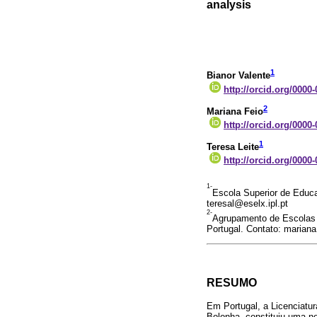
analysis
1
Bianor Valente
http://orcid.org/0000
2
Mariana Feio
http://orcid.org/0000
1
Teresa Leite
http://orcid.org/0000
1-
Escola Superior de Educaç
teresal@eselx.ipl.pt
2-
Agrupamento de Escolas P
Portugal. Contato: marian
RESUMO
Em Portugal, a Licenciatu
Bolonha, constituiu uma n