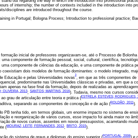
 stand out regarding the way in which the introduction into professional pract
ours of internship; the number of contexts included in the introduction into pr
its/disciplines are introduced throughout the course.
training in Portugal; Bologna Process; Introduction to professional practice; B
 formação inicial de professores organizavam-se, até o Processo de Bolonha
ma componente de formação pessoal, social, cultural, científica, tecnológica
a, uma componente de ciências da educação, e uma componente de prática p
do coexistiam dois modelos de formação dominantes: o modelo integrado, maj
3
de Educação e pelas Universidades novas
, em que as três componentes de
equencial, predominante nas Universidades clássicas e privadas, em que a 
iam apenas na fase final da formação, depois de realizadas as aprendizagens
; OLIVEIRA, 2013
SANTOS; MARTINS, 2016
;
). Todavia, mesmo nos cursos conside
ESTRELA; ESTEVES; RODRIGUES, 
ao grau de articulação entre teoria e prática (
ROLDÃO, 2011
aditiva, separando as componentes de concepção e de ação (
).
 PB tenha tido, em termos globais, um enorme impacto no sistema de ensin
lação e reorganização de vários cursos, esse impacto foi ainda maior no âmbi
criação de novos cursos, assentes em novos pressupostos, acarretando mud
MOURAZ; LEITE; FERNANDES, 2012
BRITO, 2015
te (
;
).
PORTUGAL, 2006
ação do sistema de graus e diplomas do ensino superior (
) e