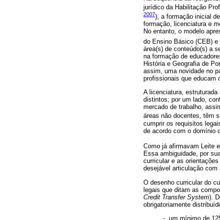
jurídico da Habilitação Pr
2007
), a formação inicial 
formação, licenciatura e m
No entanto, o modelo apre
do Ensino Básico (CEB) e 
área(s) de conteúdo(s) a s
na formação de educadores
História e Geografia de Po
assim, uma novidade no pa
profissionais que educam c
A licenciatura, estruturad
distintos; por um lado, c
mercado de trabalho, assi
áreas não docentes, têm s
cumprir os requisitos lega
de acordo com o domínio 
Como já afirmavam Leite 
Essa ambiguidade, por sua
curricular e as orientaçõe
desejável articulação com
O desenho curricular do cu
legais que ditam as compo
Credit Transfer System
). 
obrigatoriamente distribuí
-. um mínimo de 12