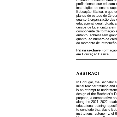
profissionais que educam 
instituições de ensino sup
Educação Básica, e que de
planos de estudo de 25 cu
quanto à organização das 
educacional geral, didática
cursos de Licenciatura em
componente de formação ed
entanto, sobressaem grand
quanto: ao número de crédi
ao momento de introdução d
Palavras-chave
Formação i
em Educação Básica
ABSTRACT
In Portugal, the Bachelor´
initial teacher training an
is an attempt to understand
design of the Bachelor´s D
purpose, a comparative ana
along the 2021–2022 academ
educational training, specif
to conclude that Basic Edu
institutions’ autonomy, of