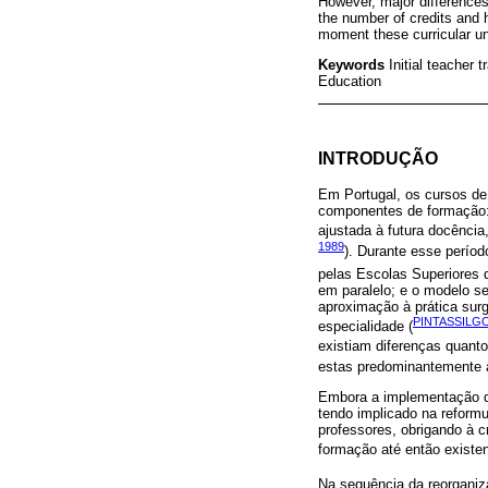
However, major differences
the number of credits and h
moment these curricular un
Keywords
Initial teacher 
Education
INTRODUÇÃO
Em Portugal, os cursos de
componentes de formação: u
ajustada à futura docênci
1989
). Durante esse perío
pelas Escolas Superiores 
em paralelo; e o modelo s
aproximação à prática surg
PINTASSILGO
especialidade (
existiam diferenças quanto 
estas predominantemente 
Embora a implementação do
tendo implicado na reformu
professores, obrigando à 
formação até então existen
Na sequência da reorganiz