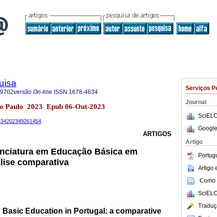
uisa
Serviços P
-9702
versão On-line
ISSN
1678-4634
Journal
São Paulo 2023 Epub 06-Out-2023
SciELO
-4634202349261454
Google
ARTIGOS
Artigo
enciatura em Educação Básica em
Portug
lise comparativa
Artigo
Como c
SciELO
Traduç
 Basic Education in Portugal: a comparative