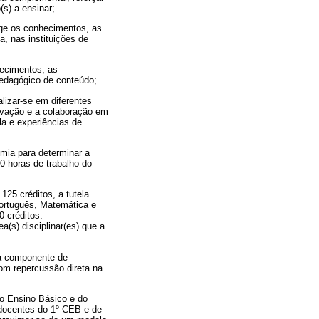
s) a ensinar;
ge os conhecimentos, as
, nas instituições de
hecimentos, as
pedagógico de conteúdo;
lizar-se em diferentes
ervação e a colaboração em
la e experiências de
omia para determinar a
0 horas de trabalho do
25 créditos, a tutela
Português, Matemática e
 créditos.
(s) disciplinar(es) que a
da componente de
om repercussão direta na
do Ensino Básico e do
 docentes do 1º CEB e de