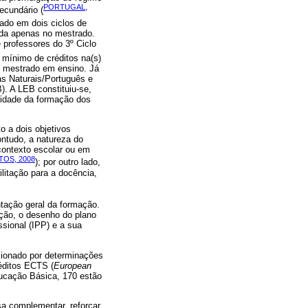
PORTUGAL,
ecundário (
zado em dois ciclos de
zada apenas no mestrado.
 professores do 3º Ciclo
 mínimo de créditos na(s)
no mestrado em ensino. Já
s Naturais/Português e
). A LEB constituiu-se,
cidade da formação dos
o a dois objetivos
ontudo, a natureza do
contexto escolar ou em
TOS, 2008
); por outro lado,
ilitação para a docência,
ntação geral da formação.
ção, o desenho do plano
ssional (IPP) e a sua
icionado por determinações
éditos ECTS (
European
ducação Básica, 170 estão
a complementar, reforçar