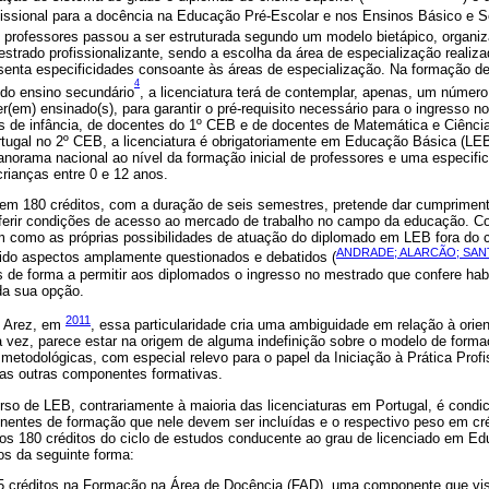
ofissional para a docência na Educação Pré-Escolar e nos Ensinos Básico e S
de professores passou a ser estruturada segundo um modelo bietápico, organi
estrado profissionalizante, sendo a escolha da área de especialização reali
senta especificidades consoante às áreas de especialização. Na formação de
4
do ensino secundário
, a licenciatura terá de contemplar, apenas, um número
er(em) ensinado(s), para garantir o pré-requisito necessário para o ingresso 
 de infância, de docentes do 1º CEB e de docentes de Matemática e Ciência
rtugal no 2º CEB, a licenciatura é obrigatoriamente em Educação Básica (LEB
norama nacional ao nível da formação inicial de professores e uma especifi
rianças entre 0 e 12 anos.
a em 180 créditos, com a duração de seis semestres, pretende dar cumpriment
onferir condições de acesso ao mercado de trabalho no campo da educação. C
m como as próprias possibilidades de atuação do diplomado em LEB fora do 
ANDRADE; ALARCÃO; SAN
ido aspectos amplamente questionados e debatidos (
is de forma a permitir aos diplomados o ingresso no mestrado que confere hab
da sua opção.
2011
e Arez, em
, essa particularidade cria uma ambiguidade em relação à orie
 vez, parece estar na origem de alguma indefinição sobre o modelo de forma
s metodológicas, com especial relevo para o papel da Iniciação à Prática Profi
 as outras componentes formativas.
rso de LEB, contrariamente à maioria das licenciaturas em Portugal, é cond
nentes de formação que nele devem ser incluídas e o respectivo peso em cr
Dos 180 créditos do ciclo de estudos conducente ao grau de licenciado em E
dos da seguinte forma:
5 créditos na Formação na Área de Docência (FAD), uma componente que vis