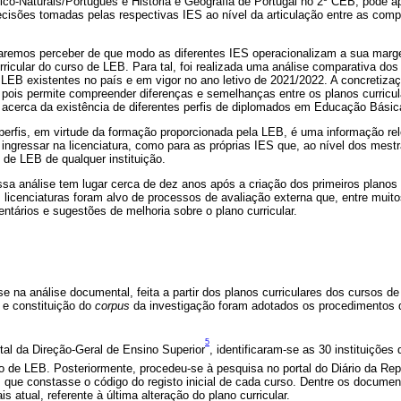
ico-Naturais/Português e História e Geografia de Portugal no 2º CEB, pode 
ecisões tomadas pelas respectivas IES ao nível da articulação entre as co
aremos perceber de que modo as diferentes IES operacionalizam a sua mar
rricular do curso de LEB. Para tal, foi realizada uma análise comparativa dos
 LEB existentes no país e em vigor no ano letivo de 2021/2022. A concretizaç
 pois permite compreender diferenças e semelhanças entre os planos curricul
 acerca da existência de diferentes perfis de diplomados em Educação Básic
 perfis, em virtude da formação proporcionada pela LEB, é uma informação rel
ngressar na licenciatura, como para as próprias IES que, ao nível dos mestr
de LEB de qualquer instituição.
essa análise tem lugar cerca de dez anos após a criação dos primeiros planos
 licenciaturas foram alvo de processos de avaliação externa que, entre muit
tários e sugestões de melhoria sobre o plano curricular.
e na análise documental, feita a partir dos planos curriculares dos cursos d
 e constituição do
corpus
da investigação foram adotados os procedimentos
5
tal da Direção-Geral de Ensino Superior
, identificaram-se as 30 instituições
o de LEB. Posteriormente, procedeu-se à pesquisa no portal do Diário da Rep
que constasse o código do registo inicial de cada curso. Dentre os documen
s atual, referente à última alteração do plano curricular.