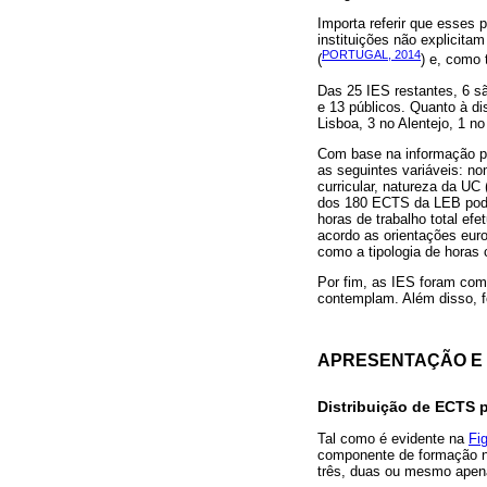
Importa referir que esses 
instituições não explici
PORTUGAL, 2014
(
) e, como 
Das 25 IES restantes, 6 sã
e 13 públicos. Quanto à di
Lisboa, 3 no Alentejo, 1 
Com base na informação p
as seguintes variáveis: no
curricular, natureza da UC 
dos 180 ECTS da LEB pode 
horas de trabalho total ef
acordo as orientações euro
como a tipologia de horas 
Por fim, as IES foram com
contemplam. Além disso, fo
APRESENTAÇÃO E 
Distribuição de ECTS
Tal como é evidente na
Fi
componente de formação não
três, duas ou mesmo apen