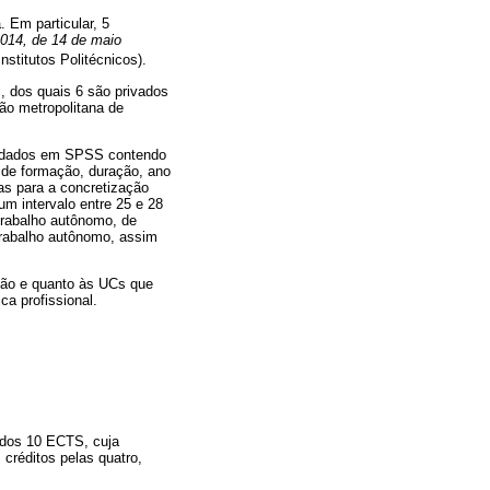
. Em particular, 5
2014, de 14 de maio
stitutos Politécnicos).
s, dos quais 6 são privados
ião metropolitana de
de dados em SPSS contendo
e de formação, duração, ano
tas para a concretização
m intervalo entre 25 e 28
 trabalho autônomo, de
 trabalho autônomo, assim
ção e quanto às UCs que
ca profissional.
o dos 10 ECTS, cuja
créditos pelas quatro,