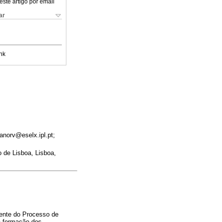
este artigo por email
ar
nk
anorv@eselx.ipl.pt;
 de Lisboa, Lisboa,
rente do Processo de
a formação dos