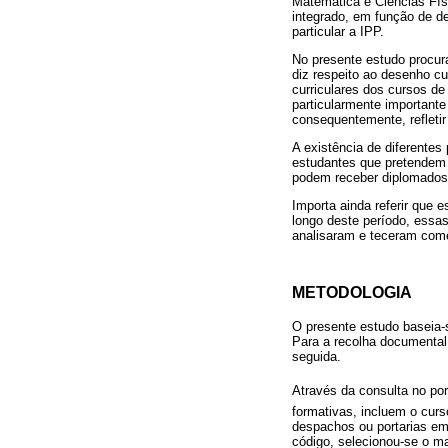
Matemática e Ciências Fís
integrado, em função de d
particular a IPP.
No presente estudo procur
diz respeito ao desenho cu
curriculares dos cursos de
particularmente importante
consequentemente, refletir
A existência de diferentes
estudantes que pretendem i
podem receber diplomados 
Importa ainda referir que 
longo deste período, essas
analisaram e teceram comen
METODOLOGIA
O presente estudo baseia-s
Para a recolha documental
seguida.
Através da consulta no por
formativas, incluem o curs
despachos ou portarias em 
código, selecionou-se o mai