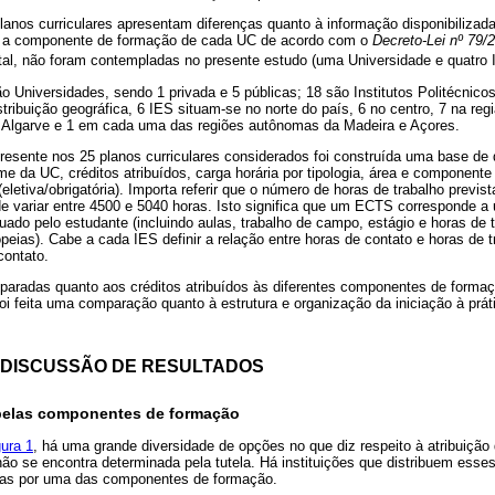
planos curriculares apresentam diferenças quanto à informação disponibilizada
tam a componente de formação de cada UC de acordo com o
Decreto-Lei nº 79/
tal, não foram contempladas no presente estudo (uma Universidade e quatro In
o Universidades, sendo 1 privada e 5 públicas; 18 são Institutos Politécnico
stribuição geográfica, 6 IES situam-se no norte do país, 6 no centro, 7 na reg
no Algarve e 1 em cada uma das regiões autônomas da Madeira e Açores.
resente nos 25 planos curriculares considerados foi construída uma base 
me da UC, créditos atribuídos, carga horária por tipologia, área e component
(eletiva/obrigatória). Importa referir que o número de horas de trabalho previs
variar entre 4500 e 5040 horas. Isto significa que um ECTS corresponde a u
etuado pelo estudante (incluindo aulas, trabalho de campo, estágio e horas de
peias). Cabe a cada IES definir a relação entre horas de contato e horas de
contato.
paradas quanto aos créditos atribuídos às diferentes componentes de forma
i feita uma comparação quanto à estrutura e organização da iniciação à práti
DISCUSSÃO DE RESULTADOS
 pelas componentes de formação
gura 1
, há uma grande diversidade de opções no que diz respeito à atribuiçã
 se encontra determinada pela tutela. Há instituições que distribuem esses 
as por uma das componentes de formação.