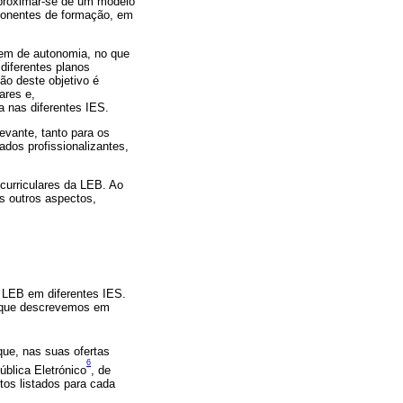
aproximar-se de um modelo
mponentes de formação, em
gem de autonomia, no que
 diferentes planos
ão deste objetivo é
ares e,
a nas diferentes IES.
evante, tanto para os
ados profissionalizantes,
 curriculares da LEB. Ao
os outros aspectos,
e LEB em diferentes IES.
 que descrevemos em
 que, nas suas ofertas
6
ública Eletrónico
, de
tos listados para cada