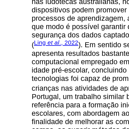
nas ludotecas australianas, no
dispositivos podem promover 
processos de aprendizagem,
que modo é possível garantir 
segurança dos dados captados
Ling
et al
., 2022
(
). Em sentido 
apresenta resultados bastant
computacional empregado em p
idade pré-escolar, concluind
tecnologias foi capaz de pro
crianças nas atividades de a
Portugal, um trabalho simila
referência para a formação ini
escolares, com abordagem a
finalidade de melhorar as co