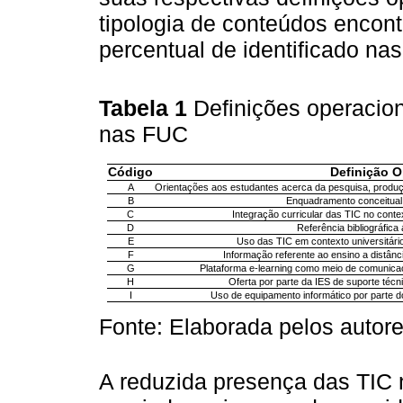
tipologia de conteúdos encon
percentual de identificado n
Tabela 1
Definições operacio
nas FUC
Código
Definição O
A
Orientações aos estudantes acerca da pesquisa, produção
B
Enquadramento conceitual 
C
Integração curricular das TIC no cont
D
Referência bibliográfic
E
Uso das TIC em contexto universitári
F
Informação referente ao ensino a distânc
G
Plataforma e-learning como meio de comunica
H
Oferta por parte da IES de suporte téc
I
Uso de equipamento informático por parte d
Fonte: Elaborada pelos autore
A reduzida presença das TIC n