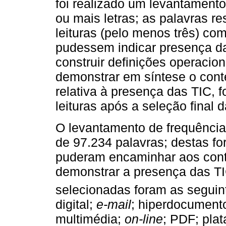
foi realizado um levantamento
ou mais letras; as palavras r
leituras (pelo menos três) com
pudessem indicar presença das
construir definições operaci
demonstrar em síntese o cont
relativa à presença das TIC, 
leituras após a seleção final 
O levantamento de frequência
de 97.234 palavras; destas fo
puderam encaminhar aos cont
demonstrar a presença das T
selecionadas foram as seguint
digital;
e-mail
; hiperdocument
multimédia;
on-line
; PDF; pla