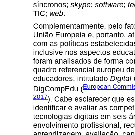
síncronos;
skype
;
software
;
te
TIC;
web
.
Complementarmente, pelo fat
União Europeia e, portanto, a
com as políticas estabelecida
inclusive nos aspectos educat
foram analisados de forma co
quadro referencial europeu de
educadores, intitulado
Digita
European Commiss
DigCompEdu (
2017
). Cabe esclarecer que es
identificar e avaliar as comp
tecnologias digitais em seis 
envolvimento profissional, rec
aprendizagem, avaliação, cap