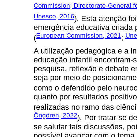
Commission; Directorate-General f
Unesco, 2016
). Esta atenção f
emergência educativa criada 
European Commission, 2021
Une
(
;
A utilização pedagógica e a i
educação infantil encontram-
pesquisa, reflexão e debate 
seja por meio de posicionamen
como o defendido pelo neuroc
quanto por resultados positiv
realizadas no ramo das ciênc
Öngören, 2022
). Por tratar-se 
se salutar tais discussões, p
possível avançar com o tema 