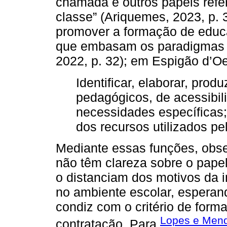
chamada e outros papéis refe
classe” (Ariquemes, 2023, p. 3)
promover a formação de educ
que embasam os paradigmas da
2022, p. 32); em Espigão d’Oe
Identificar, elaborar, prod
pedagógicos, de acessibil
necessidades específicas; 
dos recursos utilizados pe
Mediante essas funções, obs
não têm clareza sobre o pape
o distanciam dos motivos da 
no ambiente escolar, esperan
condiz com o critério de form
Lopes e Men
contratação. Para