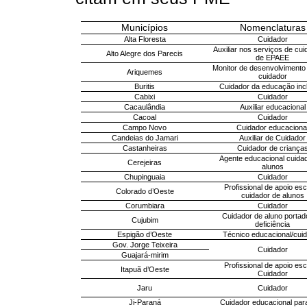
Municípios
Nomenclaturas
Alta Floresta
Cuidador
Auxiliar nos serviços de cu
Alto Alegre dos Parecis
de EPAEE
Monitor de desenvolvimento
Ariquemes
cuidador
Buritis
Cuidador da educação inc
Cabixi
Cuidador
Cacaulândia
Auxiliar educacional
Cacoal
Cuidador
Campo Novo
Cuidador educaciona
Candeias do Jamari
Auxiliar de Cuidador
Castanheiras
Cuidador de criança
Agente educacional cuida
Cerejeiras
alunos
Chupinguaia
Cuidador
Profissional de apoio esc
Colorado d’Oeste
cuidador de alunos
Corumbiara
Cuidador
Cuidador de aluno portad
Cujubim
deficiência
Espigão d’Oeste
Técnico educacional/cui
Gov. Jorge Teixeira
Cuidador
Guajará-mirim
Profissional de apoio esc
Itapuã d’Oeste
Cuidador
Jaru
Cuidador
Ji-Paraná
Cuidador educacional par