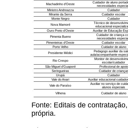
Cuidador de aluno portad
Machadinho d’Oeste
necessidades especia
Ministro Andreazza
Cuidador
Mirante da Serra
Cuidador escolar
Monte Negro
Cuidador
Técnico de desenvolvim
Nova Mamoré
educacional especializ
Ouro Preto d’Oeste
Auxiliar de Educação Esp
Cuidador de criança c
Pimenta Bueno
necessidades especia
Pimenteiras d’Oeste
Cuidador escolar
Porto Velho
Cuidador de aluno
Pedagogo auxiliar da sal
Presidente Médici
aula/acompanhante especia
Monitor de desenvolvim
Rio Crespo
escolar/cuidador
São Miguel d’Guaporé
Profissional de apoio
Seringueiras
Cuidador de criança
Urupá
Cuidador
Vale do Anari
Auxiliar educacional cuidado
Auxiliar no serviço de cuid
Vale do Paraíso
alunos especiais
Vilhena
Cuidador de aluno
Fonte: Editais de contratação
própria.