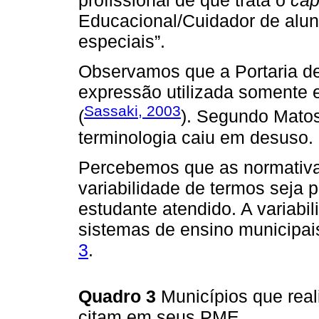
profissional de que trata o
cap
Educacional/Cuidador de alu
especiais”.
Observamos que a Portaria de
expressão utilizada somente 
Sassaki, 2003
(
). Segundo Matos
terminologia caiu em desuso.
Percebemos que as normativ
variabilidade de termos seja pa
estudante atendido. A variab
sistemas de ensino municipais
3
.
Quadro 3
Municípios que rea
citam em seus PME