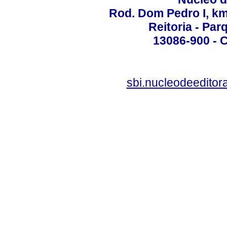
Rod. Dom Pedro I, km 
Reitoria - Pa
13086-900 - C
sbi.nucleodeedito