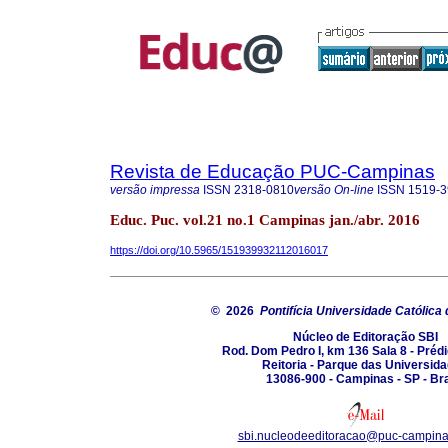
Revista de Educação PUC-Campinas
versão impressa
ISSN
2318-0810
versão On-line
ISSN
1519-3
Educ. Puc. vol.21 no.1 Campinas jan./abr. 2016
https://doi.org/10.5965/151939932112016017
© 2026
Pontifícia Universidade Católic
Núcleo de Editoração SBI
Rod. Dom Pedro I, km 136 Sala 8 - Prédi
Reitoria - Parque das Universid
13086-900 - Campinas - SP - Bra
sbi.nucleodeeditoracao@puc-campina