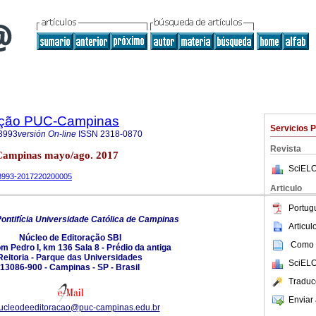
ação PUC-Campinas
Servicios 
3993
versión On-line
ISSN
2318-0870
Revista
 Campinas mayo/ago. 2017
SciELO
9-3993-2017220200005
Articulo
Portug
ontifícia Universidade Católica de Campinas
Articu
Núcleo de Editoração SBI
Como c
m Pedro I, km 136 Sala 8 - Prédio da antiga
Reitoria - Parque das Universidades
SciELO
13086-900 - Campinas - SP - Brasil
Traduc
Enviar 
nucleodeeditoracao@puc-campinas.edu.br