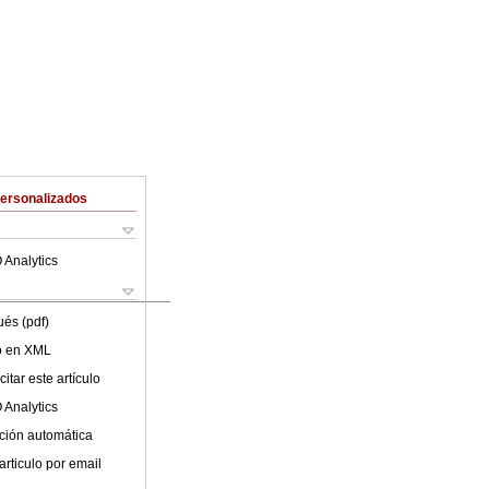
Personalizados
 Analytics
ués (pdf)
lo en XML
itar este artículo
 Analytics
ción automática
articulo por email