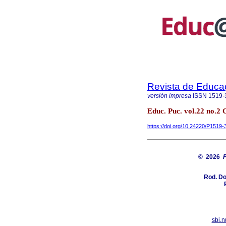
Revista de Educ
versión impresa
ISSN
1519-
Educ. Puc. vol.22 no.2
https://doi.org/10.24220/P151
© 2026
P
Rod. Do
sbi.