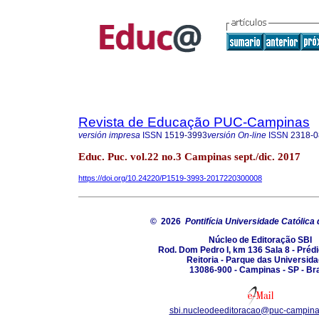
Revista de Educação PUC-Campinas
versión impresa
ISSN
1519-3993
versión On-line
ISSN
2318-0
Educ. Puc. vol.22 no.3 Campinas sept./dic. 2017
https://doi.org/10.24220/P1519-3993-2017220300008
© 2026
Pontifícia Universidade Católic
Núcleo de Editoração SBI
Rod. Dom Pedro I, km 136 Sala 8 - Prédi
Reitoria - Parque das Universid
13086-900 - Campinas - SP - Bra
sbi.nucleodeeditoracao@puc-campina