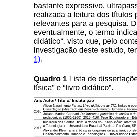
bastante expressivo, ultrapass
realizada a leitura dos títulos 
relevantes para a pesquisa. 
eventualmente, o termo indica
didático”, visto que, pelo con
investigação deste estudo, te
1)
.
Quadro 1
Lista de dissertaç
física” e “livro didático”.
Ano
Autor/ Título/ Instituição
Alison Nascimento Farias.
Livro didático e as TIC
: limites e po
Dissertação (Mestrado em Desenvolvimento Humano e Tecnologi
2018
Juliana Martins Cassani.
Da imprensa periódica de ensino e de 
pedagógicas (1932-1960). 2018. 416f. Tese (Doutorado em Educa
Irlla Karla dos Santos Diniz.
A dança no Ensino Médio
: materia
e Tecnologias) – Universidade Estadual Paulista, Rio Claro, SP,
2017
Alexander Klein Tahara.
Práticas corporais de aventura
: constr
Desenvolvimento Humano e Tecnologias) – Universidade Estadua