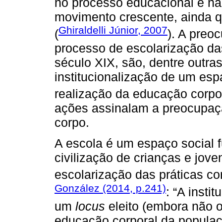
no processo educacional e na
movimento crescente, ainda 
Ghiraldelli Júnior, 2007
(
). A preo
processo de escolarização das 
século XIX, são, dentre outras
institucionalização de um es
realização da educação corpo
ações assinalam a preocupaçã
corpo.
A escola é um espaço social 
civilização de crianças e jove
escolarização das práticas co
González (2014, p.241)
: “A insti
um
locus
eleito (embora não o
educação corporal da populaç