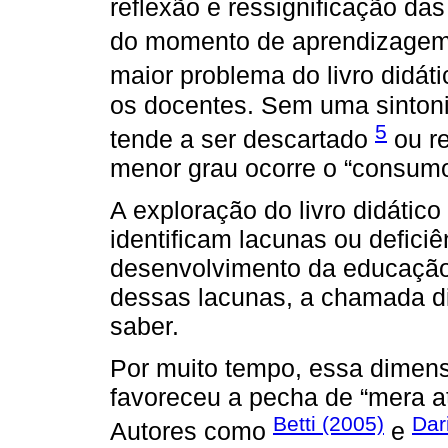
reflexão e ressignificação das 
do momento de aprendizagem 
maior problema do livro didát
os docentes. Sem uma sintonia
5
tende a ser descartado
ou re
menor grau ocorre o “consumo”
A exploração do livro didátic
identificam lacunas ou defici
desenvolvimento da educação 
dessas lacunas, a chamada di
saber.
Por muito tempo, essa dimensã
favoreceu a pecha de “mera at
Betti (2005)
Dar
Autores como
e