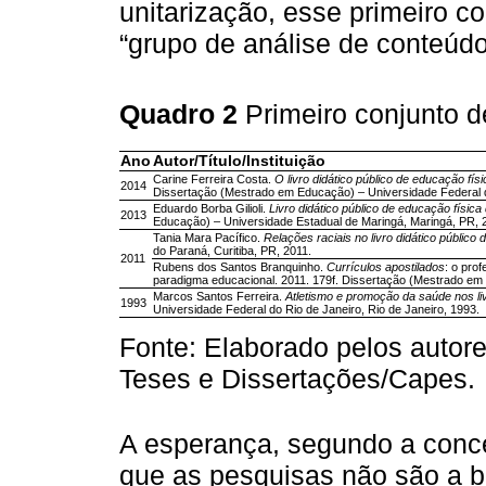
unitarização, esse primeiro c
“grupo de análise de conteúdo
Quadro 2
Primeiro conjunto d
Ano
Autor/Título/Instituição
Carine Ferreira Costa.
O livro didático público de educação fí
2014
Dissertação (Mestrado em Educação) – Universidade Federal d
Eduardo Borba Gilioli.
Livro didático público de educação físic
2013
Educação) – Universidade Estadual de Maringá, Maringá, PR, 
Tania Mara Pacífico.
Relações raciais no livro didático público
do Paraná, Curitiba, PR, 2011.
2011
Rubens dos Santos Branquinho.
Currículos apostilados
: o pro
paradigma educacional. 2011. 179f. Dissertação (Mestrado em E
Marcos Santos Ferreira.
Atletismo e promoção da saúde nos liv
1993
Universidade Federal do Rio de Janeiro, Rio de Janeiro, 1993.
Fonte: Elaborado pelos autor
Teses e Dissertações/Capes.
A esperança, segundo a conce
que as pesquisas não são a b