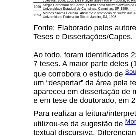
coletivos. 2006. 165f. Dissertação (Mestrado em Educação Fí
Sérgio Carnevalle do Carmo.
O livro como recurso didático no 
1999
Universidade Estadual de Campinas, Campinas, SP, 1999.
Marcos Santos Ferreira.
Atletismo e promoção da saúde nos liv
1993
Universidade Federal do Rio de Janeiro, RJ, 1993.
Fonte: Elaborado pelos autor
Teses e Dissertações/Capes.
Ao todo, foram identificados 
7 teses. A maior parte deles (1
Sou
que corrobora o estudo de
um “despertar” da área pela 
apareceu em dissertação de m
e em tese de doutorado, em 2
Para realizar a leitura/inter
Mor
utilizou-se da sugestão de
textual discursiva. Diferenci