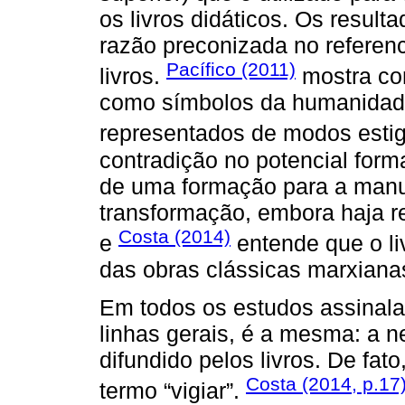
os livros didáticos. Os result
razão preconizada no referenc
Pacífico (2011)
livros.
mostra co
como símbolos da humanidade
representados de modos esti
contradição no potencial forma
de uma formação para a manu
transformação, embora haja res
Costa (2014)
e
entende que o liv
das obras clássicas marxianas
Em todos os estudos assinalad
linhas gerais, é a mesma: a 
difundido pelos livros. De fa
Costa (2014, p.17
termo “vigiar”.