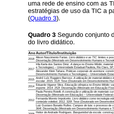
uma rede de ensino com as TI
estratégias de uso da TIC a pa
(
Quadro 3
).
Quadro 3
Segundo conjunto d
do livro didático.
Ano
Autor/Título/Instituição
Alison Nascimento Farias.
Livro didático e as TIC
: limites e po
2018
Dissertação (Mestrado em Desenvolvimento Humano e Tecnologi
Irlla Karla dos Santos Diniz.
A dança no Ensino Médio
: materia
e Tecnologias) – Universidade Estadual Paulista, Rio Claro, SP,
2017
Alexander Klein Tahara.
Práticas corporais de aventura
: constr
Desenvolvimento Humano e Tecnologias) – Universidade Estadua
André Luís Ruggiero Barroso.
A utilização de material didátic
2015
escolar
. 2015. 312f. Tese (Doutorado em Desenvolvimento Huma
Eduardo Viganor Silva.
Educação olímpica no Ensino Médio
: v
2014
esporte. 2014. 252f. Dissertação (Mestrado em Educação Física
Paula Pereira Rotelli.
A construção e utilização de materiais cu
Dissertação (Mestrado em Educação) – Universidade Federal de
Fernanda Moreto Impolcetto.
Livro didático como tecnologia ed
2012
conteúdo voleibol. 2012. 320f. Tese (Doutorado em Desenvolvi
Luiz Gustavo Bonatto Rufino.
Campos de luta
: o processo de c
364f. Dissertação (Mestrado em Desenvolvimento Humano e Tecn
Heitor de Andrade Rodrigues.
Basquetebol da escola
: construç
2009