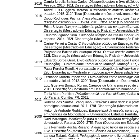
Camila Ursulla Batista Carlos.
Discussão sobre o livro didático
2016
Pessoa
. 2016. 161f. Dissertação (Mestrado em Educação) – Un
André Luís Ruggiero Barroso.
A utilização de material didátic
escolar
. 2015. 312f. Tese (Doutorado em Desenvolvimento Huma
2015
Diogo Rodrigues Puchta.
A escolarização dos exercícios físic
disciplina escolar (1882-1926)
. 2015. 285f. Tese (Doutorado e
Erica Bolzan.
Das prescrições às práticas de pesquisa/formaç
Dissertação (Mestrado em Educação Física) – Universidade Fede
Eduardo Viganor Silva.
Educação olímpica no ensino médio
: va
esporte. 2014. 252f. Dissertação (Mestrado em Educação Física
2014
Carine Ferreira Costa.
O livro didático público de Educação Fí
Dissertação (Mestrado em Educação) – Universidade Federal d
Pollyane de Barros Albuquerque Vieira.
O texto escrito como r
113f. Dissertação (Mestrado em Educação Física) – Universid
Eduardo Borba Gilioli.
Livro didático público de Educação Físi
2013
Educação) – Universidade Estadual de Maringá, Maringá, PR, 
Paula Pereira Rotelli.
A construção e utilização de mWateriais 
220f. Dissertação (Mestrado em Educação) – Universidade Fede
Fernanda Moreto Impolcetto.
Livro didático como tecnologia ed
2012
conteúdo voleibol. 2012. 320f. Tese (Doutorado em Desenvolvim
Luiz Gustavo Bonatto Rufino.
Campos de luta
: o processo de c
2012. Dissertação (Mestrado em Desenvolvimento humano e Tecn
Tania Mara Pacífico.
Relações raciais no livro didático público
do Paraná, Curitiba, PR, 2011.
2011
Rubens dos Santos Branquinho.
Currículos apostilados
: o pro
paradigma educacional. 2011. 179f. Dissertação (Mestrado em E
Heitor de Andrade Rodrigues.
Basquetebol da escola
: construç
em Ciências da Motricidade) – Universidade Estadual Paulista, 
2009
Davi Marangon.
Mobilização para o saber, discurso pedagógico
do estado do Paraná. 2009. 275f. Tese (Doutorado em Educação
Luís Fernando Rocha Rosário.
A educação física na escola e s
184f. Dissertação (Mestrado em Ciências da Motricidade) – Uni
2006
Larissa Rafaela Galatti.
Pedagogia do esporte
: o livro didáti