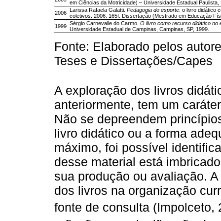
em Ciências da Motricidade) – Universidade Estadual Paulista, 
Larissa Rafaela Galatti.
Pedagogia do esporte
: o livro didáti
2006
coletivos. 2006. 165f. Dissertação (Mestrado em Educação Fí
Sérgio Carnevalle do Carmo.
O livro como recurso didático no 
1999
Universidade Estadual de Campinas, Campinas, SP, 1999.
Fonte: Elaborado pelos autor
Teses e Dissertações/Capes
A exploração dos livros didá
anteriormente, tem um caráter
Não se depreendem princípios
livro didático ou a forma ad
máximo, foi possível identific
desse material está imbricad
sua produção ou avaliação. A 
dos livros na organização cur
fonte de consulta (Impolceto,