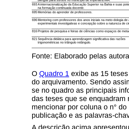
bilíngue para surdos no município de Imperatriz/MA.
693
A internacionalização da Educação Superior na Bahia e suas pote
na formação continuada docente.
695
Memórias do aprender de professores.
696
Mentoring com professores dos anos iniciais na meto-dologia de 
experimentais investigativas e concepção sobre a natureza de ci
816
Projetos de pesquisa e feiras de ciências como espaços de meta
821
Sequência didática para aprendizagem significativa das razões
trigonométricas no triângulo retângulo.
Fonte: Elaborado pelas autora
O
Quadro 1
exibe as 15 teses
do arquivamento. Sendo assi
se no quadro as principais in
das teses que se enquadram n
mencionar por coluna o n° do C
publicação e as palavras-cha
A descrição acima apresento