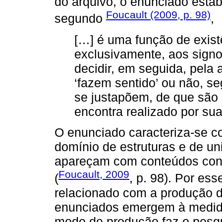
do arquivo, o enunciado esta
Foucault (2009, p. 98)
segundo
,
[…] é uma função de exist
exclusivamente, aos signos
decidir, em seguida, pela a
‘fazem sentido’ ou não, 
se justapõem, de que são 
encontra realizado por sua
O enunciado caracteriza-se c
domínio de estruturas e de u
apareçam com conteúdos conc
Foucault, 2009
(
, p. 98). Por ess
relacionado com a produção 
enunciados emergem à medida
modo de produção faz o pesqu