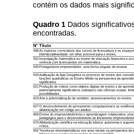
contém os dados mais signific
Quadro 1
Dados significativo
encontradas.
N°
Título
498
As matrizes curriculares dos cursos de licenciatura e os espaço
interdisciplinaridade: um olhar possível para o ensino.
542
Investigação matemática no ensino de educação financeira e ec
vivência com licenciandos em matemática.
543
Protagonismo empreendedor: uma forma singular de ensinar.
544
Autilização do App Geogebra no processo de ensino dos conceit
funções quadráticas no Ensino Médio na perspectiva da aprend
significativa.
621
Produção de vídeos como objetos digitais de ensino e de apren
potencialmente significativos (odeapss) nas ciências exatas: limit
possibilidades.
624
Arte e potencialização de sentidos: atravessamentos no ensino.
627
O desenvolvimento do pensamento computacional e as evidênci
alfabetização em código em adultos.
669
Ensino do empreendedorismo e aprendizagem colaborativa: uma
pedagógica para o desenvolvimento do letramento empreendedor
670
Alfabetização científica na educação básica: autonomia e argum
crítica.
692
Tessituras etnomatemáticas nos anos iniciais na perspectiva da