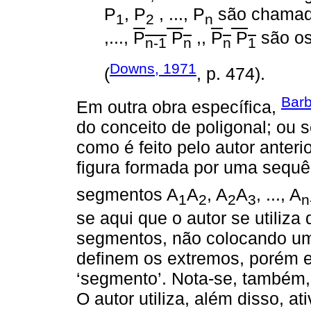
P
, P
, ..., P
são chamado
1
2
n
,...,
P
P
,,
P
P
são os
n-1
n
n
1
Downs, 1971
(
, p. 474).
Barb
Em outra obra específica,
do conceito de poligonal; ou s
como é feito pelo autor anteri
figura formada por uma sequê
segmentos A
A
, A
A
, ..., A
1
2
2
3
n
se aqui que o autor se utiliza
segmentos, não colocando um
definem os extremos, porém e
‘segmento’. Nota-se, também, 
O autor utiliza, além disso, a