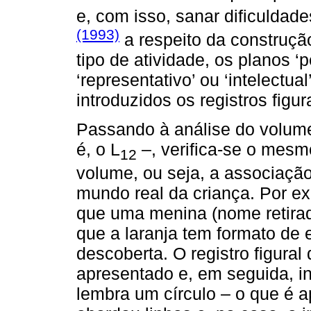
e, com isso, sanar dificuldad
(1993)
a respeito da construçã
tipo de atividade, os planos ‘p
‘representativo’ ou ‘intelectu
introduzidos os registros figur
Passando à análise do volum
é, o L
–, verifica-se o mesm
12
volume, ou seja, a associaçã
mundo real da criança. Por ex
que uma menina (nome retirado
que a laranja tem formato de e
descoberta. O registro figura
apresentado e, em seguida, in
lembra um círculo – o que é a