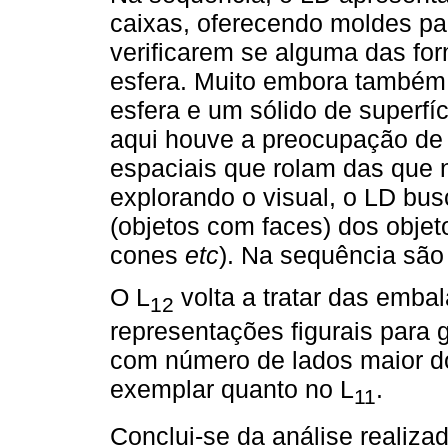
caixas, oferecendo moldes pa
verificarem se alguma das for
esfera. Muito embora também 
esfera e um sólido de superfíc
aqui houve a preocupação de d
espaciais que rolam das que 
explorando o visual, o LD bus
(objetos com faces) dos objet
cones
etc
). Na sequência são
O L
volta a tratar das emba
12
representações figurais para 
com número de lados maior d
exemplar quanto no L
.
11
Conclui-se da análise realiza