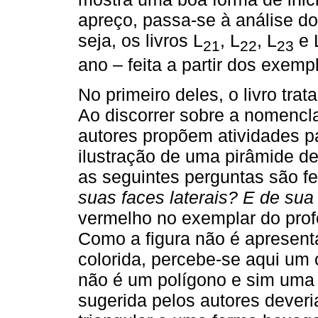
apreço, passa-se à análise do
seja, os livros L
, L
, L
e 
21
22
23
ano – feita a partir dos exemp
No primeiro deles, o livro tra
Ao discorrer sobre a nomencla
autores propõem atividades pa
ilustração de uma pirâmide de
as seguintes perguntas são fe
suas faces laterais? E de su
vermelho no exemplar do prof
Como a figura não é apresent
colorida, percebe-se aqui um 
não é um polígono e sim uma r
sugerida pelos autores deveri