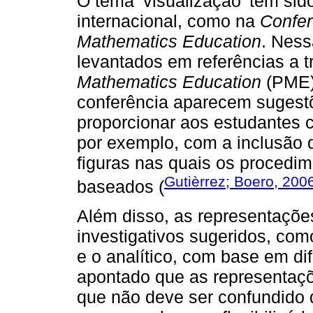
O tema ‘visualização’ tem sid
internacional, como na
Confer
Mathematics Education
. Ness
levantados em referências a 
Mathematics Education
(PME)
conferência aparecem sugest
proporcionar aos estudantes c
por exemplo, com a inclusão 
figuras nas quais os procedi
Gutièrrez; Boero, 200
baseados (
Além disso, as representaçõe
investigativos sugeridos, como
e o analítico, com base em d
apontado que as representaçõ
que não deve ser confundido d