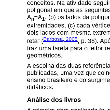
conceitos. Na atividade segui
poligonal em que as seguintes
A
=A
, (b) os lados da poli
n
1
extremidades, (c) cada vértice
dois lados com mesma extre
Barbosa, 2005
reta” (
, p. 38). A
traz uma tarefa para o leitor r
geométricos.
A escolha das duas referênci
publicadas, uma vez que coin
ensino brasileiro e do surgim
didáticos.
Análise dos livros