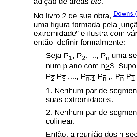
adição de áreas
etc
.
Downs (
No livro 2 de sua obra,
uma figura formada pela junç
extremidade” e ilustra com vár
então, definir formalmente:
Seja P
, P
, ..., P
uma seq
1
2
n
num plano com n
>
3. Sup
P
P
,...,
P
P
,,
P
P
2
3
n-1
n
n
1
1. Nenhum par de segment
suas extremidades.
2. Nenhum par de segmen
colinear.
Então, a reunião dos n 