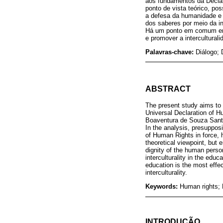
aos fundamentos da Declar
ponto de vista teórico, po
a defesa da humanidade e 
dos saberes por meio da in
Há um ponto em comum entr
e promover a interculturali
Palavras-chave:
Diálogo; 
ABSTRACT
The present study aims to 
Universal Declaration of H
Boaventura de Souza Santos
In the analysis, presuppos
of Human Rights in force, 
theoretical viewpoint, but 
dignity of the human perso
interculturality in the edu
education is the most effe
interculturality.
Keywords:
Human rights; D
INTRODUÇÃO