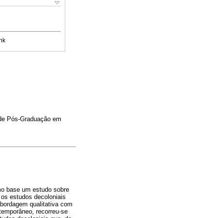
nk
 de Pós-Graduação em
mo base um estudo sobre
os estudos decoloniais
abordagem qualitativa com
ntemporâneo, recorreu-se