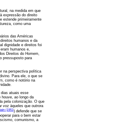
atural, na medida em que
à expressão do direito
 se estende primeiramente
natureza, como uma
inários das Américas
direitos humanos e da
dignidade e direitos foi
s eram humanos e,
dos Direitos do Homem,
mo pressuposto para
r na perspectiva política
ivino. Para ele, o que se
ém, como é notório na
nidade.
 dias atuais esse
 houve, ao longo da
da pela colonização. O que
ar voz àqueles que outrora
tain (1951
) defende que se
ooperar para o bem estar
fascismo, comunismo, a