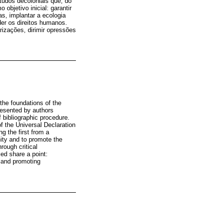
udos decoloniais que, do
bjetivo inicial: garantir
s, implantar a ecologia
der os direitos humanos.
izações, dirimir opressões
the foundations of the
resented by authors
 bibliographic procedure.
f the Universal Declaration
g the first from a
nity and to promote the
rough critical
sed share a point:
, and promoting