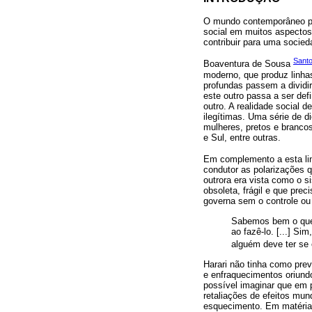
O mundo contemporâneo pas
social em muitos aspecto
contribuir para uma socied
Santo
Boaventura de Sousa
moderno, que produz linhas 
profundas passem a dividir
este outro passa a ser defi
outro. A realidade social d
ilegítimas. Uma série de 
mulheres, pretos e brancos
e Sul, entre outras.
Em complemento a esta lin
condutor as polarizações
outrora era vista como o 
obsoleta, frágil e que prec
governa sem o controle ou 
Sabemos bem o que p
ao fazê-lo. [...] S
alguém deve ter se 
Harari não tinha como pre
e enfraquecimentos oriund
possível imaginar que em 
retaliações de efeitos mu
esquecimento. Em matéria 