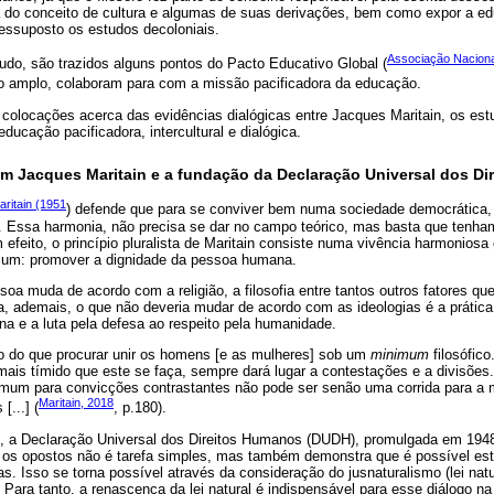
a do conceito de cultura e algumas de suas derivações, bem como expor a e
ressuposto os estudos decoloniais.
Associação Naciona
do, são trazidos alguns pontos do Pacto Educativo Global (
o amplo, colaboram para com a missão pacificadora da educação.
 colocações acerca das evidências dialógicas entre Jacques Maritain, os est
ducação pacificadora, intercultural e dialógica.
 em Jacques Maritain e a fundação da Declaração Universal dos D
aritain (1951
) defende que para se conviver bem numa sociedade democrática,
. Essa harmonia, não precisa se dar no campo teórico, mas basta que tenha
efeito, o princípio pluralista de Maritain consiste numa vivência harmoniosa 
omum: promover a dignidade da pessoa humana.
oa muda de acordo com a religião, a filosofia entre tantos outros fatores q
a, ademais, o que não deveria mudar de acordo com as ideologias é a prátic
a e a luta pela defesa ao respeito pela humanidade.
ão do que procurar unir os homens [e as mulheres] sob um
minimum
filosófico
ais tímido que este se faça, sempre dará lugar a contestações e a divisões
um para convicções contrastantes não pode ser senão uma corrida para a m
Maritain, 2018
[...] (
, p.180).
s, a Declaração Universal dos Direitos Humanos (DUDH), promulgada em 1948
e os opostos não é tarefa simples, mas também demonstra que é possível es
. Isso se torna possível através da consideração do jusnaturalismo (lei nat
 Para tanto, a renascença da lei natural é indispensável para esse diálogo na