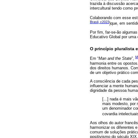
trazida à discussão acerc
intercultural tendo como p
Colaborando com esse estu
Brasil, c2023
)que, em sentid
Por fim, far-se-ão algumas
Educativo Global por uma e
O princípio pluralista
M
Em “
Man and the State
”,
harmonia entre os opostos
dos direitos humanos. Com 
de um objetivo prático c
A consciência de cada pess
influenciar a mente human
dignidade da pessoa human
[...] nada é mais v
mais modesto, por m
um denominador com
covardia intelectuais 
Aos olhos do autor francê
harmonizar os diferentes 
comum de soluções práticas
positivismo do século XIX.