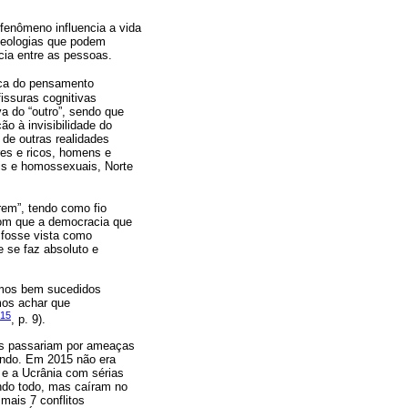
fenômeno influencia a vida
deologias que podem
cia entre as pessoas.
ica do pensamento
fissuras cognitivas
a do “outro”, sendo que
ão à invisibilidade do
 de outras realidades
es e ricos, homens e
ais e homossexuais, Norte
em”, tendo como fio
com que a democracia que
 fosse vista como
ue se faz absoluto e
somos bem sucedidos
mos achar que
015
, p. 9).
cos passariam por ameaças
mundo. Em 2015 não era
 e a Ucrânia com sérias
ndo todo, mas caíram no
mais 7 conflitos