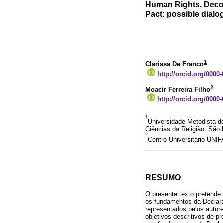
Human Rights, Decol
Pact: possible dialo
1
Clarissa De Franco
http://orcid.org/0000
2
Moacir Ferreira Filho
http://orcid.org/0000
1
Universidade Metodista 
Ciências da Religião. São
2
Centro Universitário UNIFA
RESUMO
O presente texto pretende
os fundamentos da Declara
representados pelos autor
objetivos descritivos de p