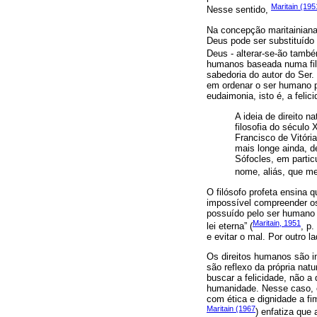
Maritain (195
Nesse sentido,
Na concepção maritainiana,
Deus pode ser substituído
Deus - alterar-se-ão tamb
humanos baseada numa filo
sabedoria do autor do Ser.
em ordenar o ser humano pa
eudaimonia, isto é, a felic
A ideia de direito 
filosofia do século
Francisco de Vitóri
mais longe ainda, d
Sófocles, em particu
nome, aliás, que me
O filósofo profeta ensina q
impossível compreender os
possuído pelo ser humano é
Maritain, 1951
lei eterna” (
, p.
e evitar o mal. Por outro l
Os direitos humanos são in
são reflexo da própria nat
buscar a felicidade, não 
humanidade. Nesse caso, o
com ética e dignidade a fi
Maritain (1967
) enfatiza que