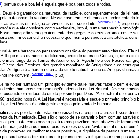
1
) pontua que a boa lei é aquela que é boa para todos e todas.
 Deus é o garantidor da natureza, da razão e, consequentemente, da lei natu
 pela autonomia da vontade. Nesse caso, em se alterando o fundamento da lei
Maritain (1951
ém as práticas em relação às vivências em sociedade.
) propõe re
sofia que ele considera como verdadeira, isto é, numa perspectiva ontológi
 Essa concepção vem genuinamente dos gregos e do cristianismo, nesse senti
ra seu fim essencial e necessário que, numa perspectiva aristotélica, cons
idade.
natural é uma herança do pensamento cristão e do pensamento clássico. Ela n
 XVIII que mais ou menos a deformou; procede antes de Grotius, e, antes dele
a; e mais longe de S. Tomás de Aquino, de S. Agostinho e dos Padres da Igrej
e Cícero, dos Estoicos, dos grandes moralistas da Antiguidade e de seus gra
lar, Antígona é a heroína eterna do direito natural, a que os Antigos chamavam
Maritain, 1967
lhor lhe convém (
, p.58).
ue há no ser humano um princípio evidente da lei natural: fazer o bem e evitar
 direitos humanos sem uma noção adequada de Lei Natural. Deve-se consider
 possuído em virtude do direito possuído por Deus. “A lei natural é lei por c
 96, tradução nossa). A Lei Natural é necessária e segue o primeiro princípio 
ado, a Lei Positiva é contingente e regida pela vontade humana.
alienáveis pelo fato de estarem enraizados na própria natureza. Esses direi
ureza da humanidade. Eles são o modo de se garantir o bem comum através do 
a qualquer custo como pede a postura maquiavélica, mas através de ferrament
 fim não justifica os meios, pois os meios devem “evitar o mal e fazer bem”
m de promover, da melhor maneira possível, a dignidade da pessoa humana. N
 a pessoa humana tem direitos e é por esse motivo é que ela é uma pessoa: 