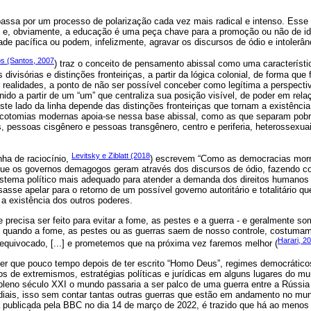
sa por um processo de polarização cada vez mais radical e intenso. Esse 
s e, obviamente, a educação é uma peça chave para a promoção ou não de i
ade pacífica ou podem, infelizmente, agravar os discursos de ódio e intolerân
s (Santos, 2007
) traz o conceito de pensamento abissal como uma característ
divisórias e distinções fronteiriças, a partir da lógica colonial, de forma que 
 realidades, a ponto de não ser possível conceber como legítima a perspectiv
nido a partir de um “um” que centraliza sua posição visível, de poder em relaç
este lado da linha depende das distinções fronteiriças que tornam a existência
dicotomias modernas apoia-se nessa base abissal, como as que separam pobr
, pessoas cisgênero e pessoas transgênero, centro e periferia, heterossexu
Levitsky e Ziblatt (2018
ha de raciocínio,
) escrevem “Como as democracias morr
 que os governos demagogos geram através dos discursos de ódio, fazendo 
sistema político mais adequado para atender a demanda dos direitos humanos
isasse apelar para o retorno de um possível governo autoritário e totalitário q
a existência dos outros poderes.
recisa ser feito para evitar a fome, as pestes e a guerra - e geralmente 
im, quando a fome, as pestes ou as guerras saem de nosso controle, costuma
Harari, 2
equivocado, [...] e prometemos que na próxima vez faremos melhor (
ver que pouco tempo depois de ter escrito “Homo Deus”, regimes democráti
os de extremismos, estratégias políticas e jurídicas em alguns lugares do 
pleno século XXI o mundo passaria a ser palco de uma guerra entre a Rússia
ndiais, isso sem contar tantas outras guerras que estão em andamento no mu
publicada pela BBC no dia 14 de março de 2022, é trazido que há ao menos 