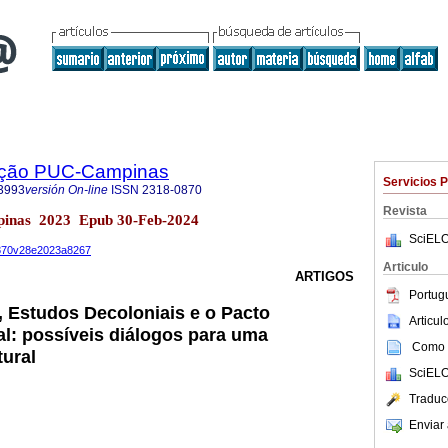
ação PUC-Campinas
Servicios 
3993
versión On-line
ISSN
2318-0870
Revista
pinas 2023 Epub 30-Feb-2024
SciELO
-0870v28e2023a8267
Articulo
ARTIGOS
Portug
 Estudos Decoloniais e o Pacto
Articu
l: possíveis diálogos para uma
Como c
tural
SciELO
Traduc
Enviar 