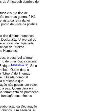
es da África sob domínio de
udo e outro tipo de
ção entre as guerras? Há
vista da letra da lei
ponto de vista da política
so dos direitos humanos,
a Declaração Universal de
ar a noção de dignidade
tidor de Direitos
tos Humanos.
cos, é possível afirmar
mo de uma lógica colonial
Dussel (1977
 Enrique
). Se a
nflitos. Quem dera a
ra “Utopia” de Thomas
é utilizada como tal
a é eficaz e que
cação não possui um valor
to a paz. Quem dera ela
ma ferramenta de promoção
 fundação dos direitos
a elaboração da Declaração
 direitos. Em seguida, é