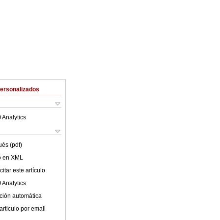
Personalizados
 Analytics
ués (pdf)
lo en XML
itar este artículo
 Analytics
ción automática
articulo por email