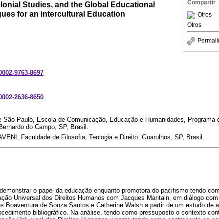
Compartir
onial Studies, and the Global Educational
gues for an intercultural Education
Otros
Otros
Permali
-0002-9763-8697
-0002-2636-8650
de São Paulo, Escola de Comunicação, Educação e Humanidades, Programa
 Bernardo do Campo, SP, Brasil.
VENI, Faculdade de Filosofia, Teologia e Direito. Guarulhos, SP, Brasil.
 demonstrar o papel da educação enquanto promotora do pacifismo tendo co
ção Universal dos Direitos Humanos com Jacques Maritain, em diálogo com 
es Boaventura de Souza Santos e Catherine Walsh a partir de um estudo de 
rocedimento bibliográfico. Na análise, tendo como pressuposto o contexto co