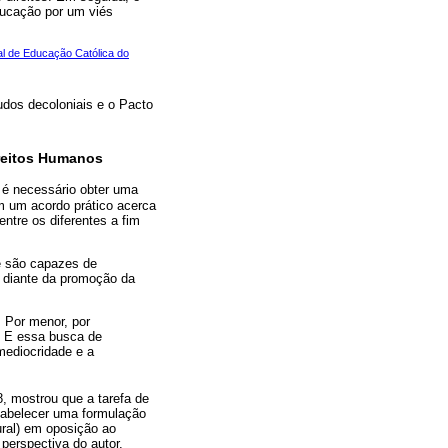
ducação por um viés
l de Educação Católica do
udos decoloniais e o Pacto
ireitos Humanos
 é necessário obter uma
m um acordo prático acerca
entre os diferentes a fim
ue são capazes de
a diante da promoção da
. Por menor, por
. E essa busca de
ediocridade e a
, mostrou que a tarefa de
tabelecer uma formulação
ural) em oposição ao
 perspectiva do autor.