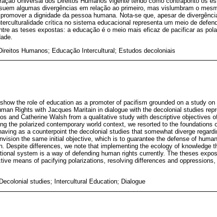
ação Universal dos Direitos Humanos vigente tendo como contraponto os est
ssuem algumas divergências em relação ao primeiro, mas vislumbram o mesmo o
promover a dignidade da pessoa humana. Nota-se que, apesar de divergência
terculturalidade crítica no sistema educacional representa um meio de defen
e as teses expostas: a educação é o meio mais eficaz de pacificar as polar
dade.
Direitos Humanos; Educação Intercultural; Estudos decoloniais
show the role of education as a promoter of pacifism grounded on a study on 
uman Rights with Jacques Maritain in dialogue with the decolonial studies rep
 and Catherine Walsh from a qualitative study with descriptive objectives of
ing the polarized contemporary world context, we resorted to the foundations o
having as a counterpoint the decolonial studies that somewhat diverge regardin
envision the same initial objective, which is to guarantee the defense of huma
n. Despite differences, we note that implementing the ecology of knowledge th
cational system is a way of defending human rights currently. The theses expo
ctive means of pacifying polarizations, resolving differences and oppressions
ecolonial studies; Intercultural Education; Dialogue