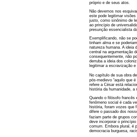
próprio e de seus atos.
Não devemos nos esquivar d
este pode legitimar visõe
justo, como sinônimo de le
ao princípio de universali
presunção essencialista d
Exemplificando, não se pod
tinham alma e se poderiam
natureza humana. A ideia 
central na argumentação d
consequentemente, não pod
derruba a ideia dos coloni
legitimar a escravização e
No capítulo de sua obra d
pós-medievo “aquilo que é 
refere a César está relaci
história da humanidade, a 
Quando o filósofo francês 
fenômeno social é cada ve
história, foram vozes que 
difere o passado dos nosso
faziam parte de grupos co
deve incorporar o princípi
comum. Embora plural, é p
democracia burguesa, racis