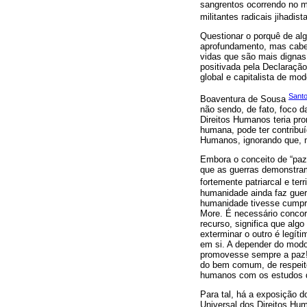
sangrentos ocorrendo no mu
militantes radicais jihadista
Questionar o porquê de al
aprofundamento, mas cabe 
vidas que são mais dignas 
positivada pela Declaração
global e capitalista de mod
Santo
Boaventura de Sousa
não sendo, de fato, foco d
Direitos Humanos teria pr
humana, pode ter contribuí
Humanos, ignorando que, m
Embora o conceito de “paz”
que as guerras demonstram
fortemente patriarcal e ter
humanidade ainda faz guer
humanidade tivesse cumpri
More. É necessário concord
recurso, significa que alg
exterminar o outro é legí
em si. A depender do modo
promovesse sempre a paz! 
do bem comum, de respeito
humanos com os estudos d
Para tal, há a exposição d
Universal dos Direitos Hum