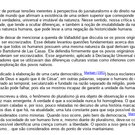
e pontuar tensões inerentes à perspectiva do jusnaturalismo e do direito n
s de mundo que afirmam a existência de uma ordem superior que corresponde 
i verdadeira, universal e imutável da natureza. Nesse sentido, nossa crítica
dade, que tende a ocultar diferenças, e também à noção de imutabilidade da 
a natureza humana, que pode levar a uma negação da historicidade humana.
e deixar de mencionar a querela de Valladolid que discutia se os povos orig
 ser escravizados. Esse debate levantou questões fundamentais acerca dos 
de que todos os humanos possuem uma mesma natureza da qual derivam igual 
e Bartolomé de Las Casas. Ele defendia firmemente que os povos originário
eriam ser escravizados. Esse argumento, aplicado à Declaração Universal 
zadores que se utilizavam das diferenças culturais vistas como inferiores co
 exploração dos povos nativos.
Maritain (1951
edicado à elaboração de uma carta democrática,
) busca esclarece
de Deus e aquilo que é de César”, em outras palavras, separar o humano do d
onado ao temporal, secularizado e fundado na razão separado da religião, por
razão pode falhar, pois ela se mostrou incapaz de garantir a unidade da huma
escreveu a obra, o fenômeno do pluralismo já era objeto de observação e nos
z mais emergente. A verdade é que a sociedade nunca foi homogênea. O que
foram caladas e, por isso, pouco relatadas no decurso de uma história marca
s dias é que há, na atualidade, uma luta constante para que seja possível d
Mari
nsiderados como minorias. Quando isso ocorre, pelo bem da democracia,
o da sociedade do ser humano livre e, mesmo diante do pluralismo, deve-se c
ossível identificar uma crença comum: a liberdade. O oposto a isso gera o 
mo... que são considerados erros do ponto de vista maritainiano.