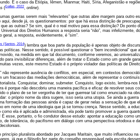
ndo. É o caso da Etiópia, Iêmen, Mianmar, Haiti, Síria, Afeganistão e regiõ
Gallas, 2022
s (
,
online
).
gumas guerras serem mais “relevantes” que outras abre margem para outro est
aqui, desde já, os questionamentos: por que há essa distinção de preocupa
que as outras? Se sim, qual é o real motivo para essa distinção? Do ponto de 
 Universal dos Direitos Humanos a resposta seria “não”, mas infelizmente, do 
o geral, a resposta, evidentemente, é “sim”.
s (Santos, 2014
) lembra que boa parte da população é apenas objeto de discur
as políticas. Nesse sentido, é possível questionar o “bem incondicional” que 
omovido, na medida em que tal documento, conforme veremos, ao universaliz
do para invisibilizar diferenças, além de tratar o Estado como um grande garan
uitas vezes, este mesmo Estado é o próprio violador das políticas de Direi
 não represente ausência de conflitos, em especial, em contextos democráti
 um fracasso das mediações democráticas, além de representar o continuís
ritorialista. Conquistar, dominar, submeter. Conquisto, logo existo, lembra-nos
ra é porque não descobriu uma maneira pacífica e eficaz de resolver seus co
do o plano de se ter vergonha de ter que guerrear tal como enunciado na ob
ar: o próprio nome da obra sugere, isso seria uma utopia. Se ainda a guerra 
o na formação das pessoas ainda é capaz de gerar nelas a sensação de que el
timo em nome de uma ideologia que já se tornou crença. Nesse sentido, a edu
 como ela é aplicada e administrada, ela pode tanto promover a guerra quan
É esse, portanto, o fio condutor desse estudo: apontar a educação como u
, de tolerância, do pacifismo em diálogo com uma perspectiva ortodoxa e da
ecoloniais.
o princípio pluralista abordado por Jacques Maritain, que muito influenciou n
anos, já que o filósofo fez parte do conselho responsável pela escrita desses