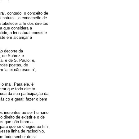
ral, contudo, o conceito de
 natural - a concepção de
stabelecer a fé dos direitos
ca que considera a
do, a lei natural consiste
iste em alcançar a
ão decorre da
, de Suárez e
a, e de S. Paulo; e,
ndes poetas, de
 ‘a lei não escrita’,
 o mal. Para ele, é
ar que todo direito
ausa da sua participação da
básico e geral: fazer o bem
tos inerentes ao ser humano
direito de existir e o de
as que não firam a
 para que se chegue ao fim
essa linha de raciocínio,
um todo senhor de si