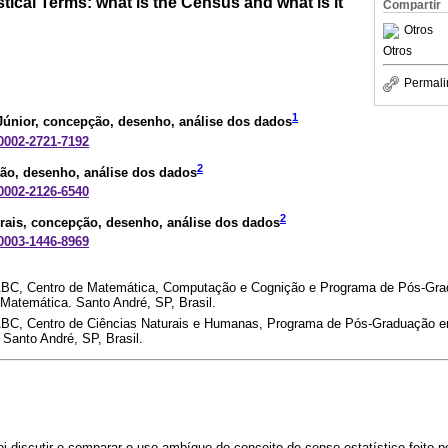
tical Terms: what is the Census and what is it
Compartir
Otros
Otros
Permali
1
Júnior
, concepção, desenho, análise dos dados
-0002-2721-7192
2
ão, desenho, análise dos dados
-0002-2126-6540
2
rais
, concepção, desenho, análise dos dados
-0003-1446-8969
 ABC, Centro de Matemática, Computação e Cognição e Programa de Pós-Gr
 Matemática. Santo André, SP, Brasil.
ABC, Centro de Ciências Naturais e Humanas, Programa de Pós-Graduação em
Santo André, SP, Brasil.
foi discutir e comparar o uso ambíguo do conceito de censo estatístico feito 