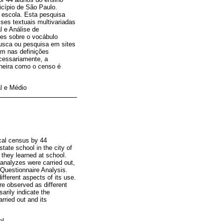
icípio de São Paulo.
a escola. Esta pesquisa
ises textuais multivariadas
l e Análise de
ões sobre o vocábulo
busca ou pesquisa em sites
am nas definições
ecessariamente, a
aneira como o censo é
al e Médio
ical census by 44
tate school in the city of
they learned at school.
 analyzes were carried out,
 Questionnaire Analysis.
fferent aspects of its use.
re observed as different
arily indicate the
rried out and its
ol