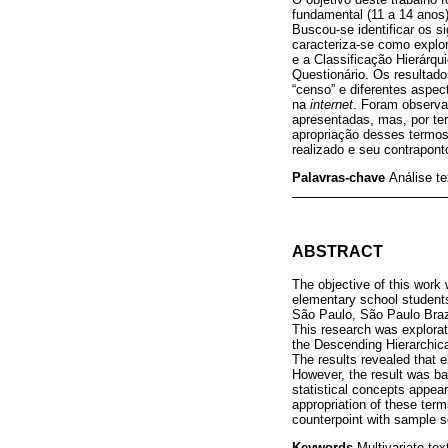
fundamental (11 a 14 anos
Buscou-se identificar os s
caracteriza-se como explor
e a Classificação Hierárq
Questionário. Os resultad
“censo” e diferentes aspec
na
internet
. Foram observa
apresentadas, mas, por ter
apropriação desses termos
realizado e seu contrapon
Palavras-chave
Análise t
ABSTRACT
The objective of this work
elementary school students 
São Paulo, São Paulo Braz
This research was explorato
the Descending Hierarchica
The results revealed that 
However, the result was ba
statistical concepts appear
appropriation of these term
counterpoint with sample s
Keywords
Multivariate te