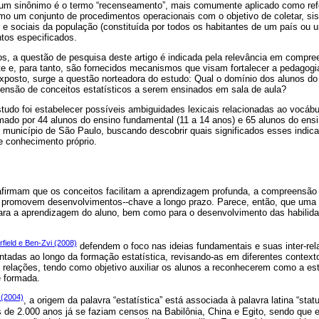
um sinônimo é o termo “recenseamento”, mais comumente aplicado como ref
mo um conjunto de procedimentos operacionais com o objetivo de coletar, sis
e sociais da população (constituída por todos os habitantes de um país ou
os especificados.
s, a questão de pesquisa deste artigo é indicada pela relevância em compre
e e, para tanto, são fornecidos mecanismos que visam fortalecer a pedagogi
xposto, surge a questão norteadora do estudo: Qual o domínio dos alunos do
nsão de conceitos estatísticos a serem ensinados em sala de aula?
studo foi estabelecer possíveis ambiguidades lexicais relacionadas ao vocáb
mado por 44 alunos do ensino fundamental (11 a 14 anos) e 65 alunos do ens
 município de São Paulo, buscando descobrir quais significados esses indica
 conhecimento próprio.
firmam que os conceitos facilitam a aprendizagem profunda, a compreensão 
promovem desenvolvimentos--chave a longo prazo. Parece, então, que uma 
ara a aprendizagem do aluno, bem como para o desenvolvimento das habilida
field e Ben-Zvi (2008)
defendem o foco nas ideias fundamentais e suas inter-re
tadas ao longo da formação estatística, revisando-as em diferentes contexto
 relações, tendo como objetivo auxiliar os alunos a reconhecerem como a est
é formada.
(2004)
, a origem da palavra “estatística” está associada à palavra latina “stat
s de 2.000 anos já se faziam censos na Babilônia, China e Egito, sendo que