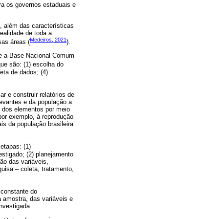
ra os governos estaduais e
, além das características
realidade de toda a
Medeiros, 2021
sas áreas (
).
rme a Base Nacional Comum
que são: (1) escolha do
eta de dados; (4)
r e construir relatórios de
levantes e da população a
o dos elementos por meio
por exemplo, à reprodução
is da população brasileira
etapas: (1)
stigado; (2) planejamento
ão das variáveis,
isa – coleta, tratamento,
 constante do
a amostra, das variáveis e
nvestigada.