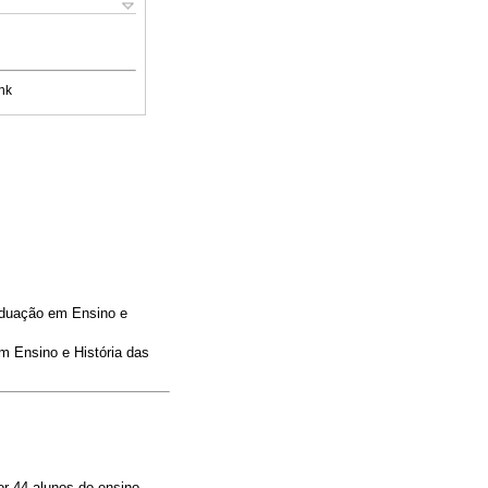
nk
aduação em Ensino e
 Ensino e História das
por 44 alunos do ensino