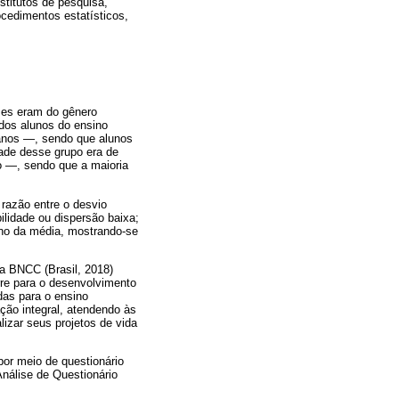
stitutos de pesquisa,
cedimentos estatísticos,
ses eram do gênero
 dos alunos do ensino
 anos —, sendo que alunos
ade desse grupo era de
o —, sendo que a maioria
 razão entre o desvio
ilidade ou dispersão baixa;
rno da média, mostrando-se
 a BNCC (Brasil, 2018)
rre para o desenvolvimento
das para o ensino
ção integral, atendendo às
lizar seus projetos de vida
por meio de questionário
Análise de Questionário