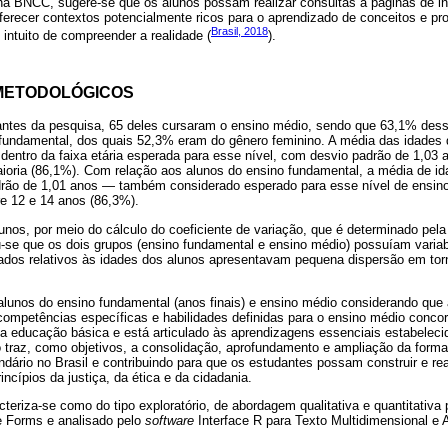
na BNCC, sugere-se que os alunos possam realizar consultas a páginas de in
recer contextos potencialmente ricos para o aprendizado de conceitos e pro
Brasil, 2018
 intuito de compreender a realidade (
).
METODOLÓGICOS
pantes da pesquisa, 65 deles cursaram o ensino médio, sendo que 63,1% des
o fundamental, dos quais 52,3% eram do gênero feminino. A média das idades
dentro da faixa etária esperada para esse nível, com desvio padrão de 1,03
ioria (86,1%). Com relação aos alunos do ensino fundamental, a média de id
rão de 1,01 anos — também considerado esperado para esse nível de ensin
re 12 e 14 anos (86,3%).
unos, por meio do cálculo do coeficiente de variação, que é determinado pela
u-se que os dois grupos (ensino fundamental e ensino médio) possuíam variab
vados relativos às idades dos alunos apresentavam pequena dispersão em to
 alunos do ensino fundamental (anos finais) e ensino médio considerando que
 competências específicas e habilidades definidas para o ensino médio conco
a educação básica e está articulado às aprendizagens essenciais estabeleci
traz, como objetivos, a consolidação, aprofundamento e ampliação da forma
ndário no Brasil e contribuindo para que os estudantes possam construir e rea
cípios da justiça, da ética e da cidadania.
teriza-se como do tipo exploratório, de abordagem qualitativa e quantitativa 
le Forms e analisado pelo
software
Interface R para Texto Multidimensional e 