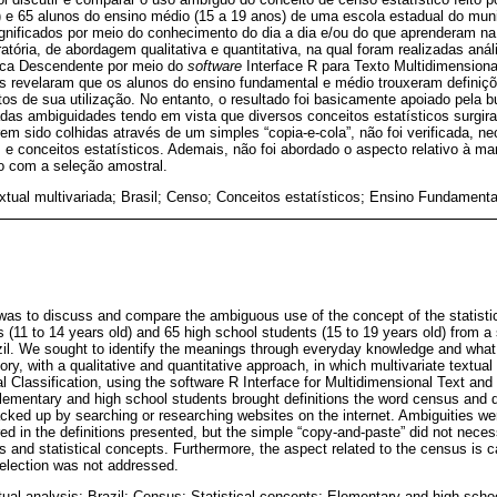
) e 65 alunos do ensino médio (15 a 19 anos) de uma escola estadual do mun
ignificados por meio do conhecimento do dia a dia e/ou do que aprenderam n
atória, de abordagem qualitativa e quantitativa, na qual foram realizadas anál
uica Descendente por meio do
software
Interface R para Texto Multidimensiona
os revelaram que os alunos do ensino fundamental e médio trouxeram definiç
tos de sua utilização. No entanto, o resultado foi basicamente apoiado pela 
das ambiguidades tendo em vista que diversos conceitos estatísticos surgir
em sido colhidas através de um simples “copia-e-cola”, não foi verificada, n
 e conceitos estatísticos. Ademais, não foi abordado o aspecto relativo à m
to com a seleção amostral.
extual multivariada; Brasil; Censo; Conceitos estatísticos; Ensino Fundament
 was to discuss and compare the ambiguous use of the concept of the statist
(11 to 14 years old) and 65 high school students (15 to 19 years old) from a s
il. We sought to identify the meanings through everyday knowledge and what 
ry, with a qualitative and quantitative approach, in which multivariate textual
l Classification, using the software R Interface for Multidimensional Text and
elementary and high school students brought definitions the word census and di
cked up by searching or researching websites on the internet. Ambiguities we
ed in the definitions presented, but the simple “copy-and-paste” did not necess
s and statistical concepts. Furthermore, the aspect related to the census is ca
election was not addressed.
xtual analysis; Brazil; Census; Statistical concepts; Elementary and high scho