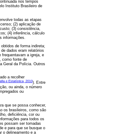
 continuada nos tempos
 Instituto Brasileiro de
 envolve todas as etapas
censo; (2) aplicação de
usto; (3) consistência,
; (4) inferência, cálculo
as informações.
obtidos de forma indireta;
 de dados eram relatórios
e frequentavam a igreja, e
m, como fonte de
a Geral da Polícia. Outros
ado a recolher
afia e Estatística, 2010
). Entre
ção, ou ainda, o número
 empregados ou
ara que se possa conhecer,
o os brasileiros, como são
o, deficiência, cor ou
informações para todos os
isões possam ser tomadas
de e para que se busque o
ar o delineamento e a