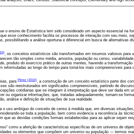
que o ensino de Estatística tem sido considerado um aspecto essencial na f
que esse conhecimento facilita os processos de interação com seu meio, se
s, possibilitando a análise oportuna e diferencial em busca de alternativas 
10)
, os conceitos estatísticos são transformados em insumos valiosos para 
recem tão simples como média, amostra, população ou censo, variabilidade, 
ade, produto do exercício prático de outras mentes, havendo a transformaçã
ram reformuladas ao longo do tempo para torná-los mais compreensíveis para 
Pérez (2010)
eias, para
, a construção de um conceito estatístico parte dos co
ses são reestruturados em significados compreensíveis, partindo de discurs
ncepções cotidianas que se integram à interpretação que deve ser dada em 
ever ou organizar informações, que, tratadas adequadamente, tornam-se forma
o, análise e definição de situações de sua realidade.
a o uso ambíguo do conceito de censo à medida que, em diversas situações
considerando-se toda a população, bem como evidencia a recorrência às técnic
 que as devidas condições formais estabelecidas para as aplicar sejam res
nso” como a aferição de características específicas de um universo de objeto
unidades ou elementos que compõem um universo ou população — termos mais