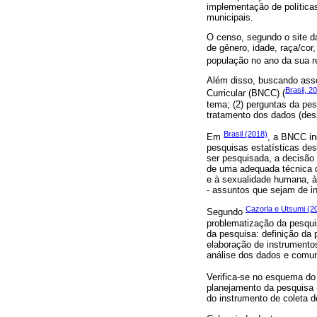
implementação de políticas
municipais.
O censo, segundo o site da
de gênero, idade, raça/cor
população no ano da sua re
Além disso, buscando ass
Brasil, 2
Curricular (BNCC) (
tema; (2) perguntas da pes
tratamento dos dados (des
Brasil (2018)
Em
, a BNCC ind
pesquisas estatísticas des
ser pesquisada, a decisão
de uma adequada técnica d
e à sexualidade humana, às
- assuntos que sejam de in
Cazorla e Utsumi (2
Segundo
problematização da pesqui
da pesquisa: definição da 
elaboração de instrumento
análise dos dados e comun
Verifica-se no esquema do 
planejamento da pesquisa (
do instrumento de coleta d