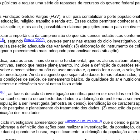
 públicas e regular uma série de repasses de recursos do governo federal pa
 Fundação Getúlio Vargas (FGV), é útil para contabilizar o porte populacional
, educação, religião, trabalho e renda etc. Esses dados permitem conhecer a 
alização e, mais ainda, possibilitam elaborar projeções para o país em diver
ociar a importância da compreensão do que são censos estatísticos confo
018
Souza (2020)
), segundo
, deve-se pensar nas etapas do ciclo investigativo, 
quisa (seleção adequada das variáveis); (3) elaboração do instrumento de col
ignar o procedimento mais adequado para analisar cada situação).
ica, para os anos finais do ensino fundamental, que os alunos saibam planeja
critivas, sendo que nesse planejamento, inclui-se a definição de questões re
 sobre a necessidade ou não de usar amostra e, quando for o caso, a seleçã
e amostragem. Ainda é sugerido que sejam abordados temas relacionados, 
 condições de saúde, de saneamento básico, da qualidade do ar e nutriciona
teresse e relevância social nessa faixa etária.
010)
, as fases do ciclo da investigação científica podem ser divididas em três 
sa: conhecimento do contexto dos dados e a definição do problema a ser inve
população a ser investigada (amostra ou censo), identificação de caracterizaç
s de pesquisa e planejamento do tratamento dos dados; (3) execução da pesqu
icação dos resultados.
Cazorla e Utsumi (2010)
ciclo investigativo apresentado por
que o censo é parte
abrange a definição das ações para realizar a investigação, da população, d
e dados) quando se busca, especificamente, a definição da população a ser i