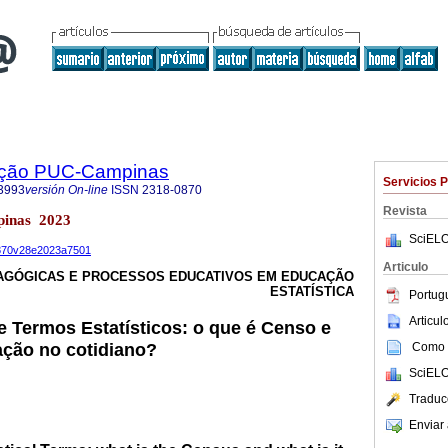
ação PUC-Campinas
Servicios 
3993
versión On-line
ISSN
2318-0870
Revista
pinas 2023
SciELO
-0870v28e2023a7501
Articulo
AGÓGICAS E PROCESSOS EDUCATIVOS EM EDUCAÇÃO
ESTATÍSTICA
Portug
Articu
 Termos Estatísticos: o que é Censo e
zação no cotidiano?
Como c
SciELO
Traduc
Enviar 