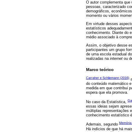
O autor complementa que 
pessoas, caracterizado co
demográficos, econômicos 
momento ou vários moment
Em virtude desses aspecto
estatísticos adequadament
conhecimento. Diante do e
médio associado à compree
Assim, o objetivo desse e
participantes um grupo for
de uma escola estadual do
realizadas na
internet
ou de
Marco teórico
Carraher e Schliemann (2016)
a
do conteúdo matemático e 
medida em que contribui p
espera que ela promova.
Gar
No caso da Estatística,
essas ideias sejam apresen
múltiplas representações e
conhecimento estatístico 
Memória 
Ademais, segundo
Há indícios de que há mai