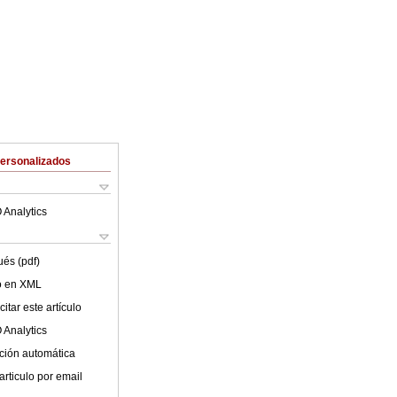
Personalizados
 Analytics
ués (pdf)
lo en XML
itar este artículo
 Analytics
ción automática
articulo por email