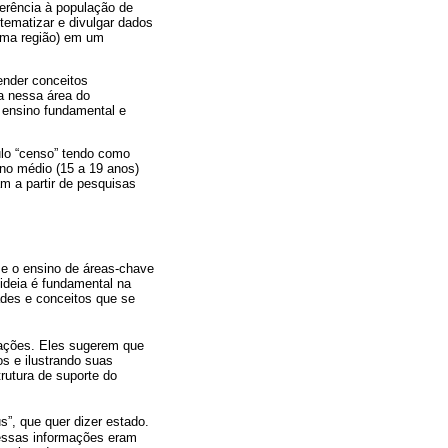
erência à população de
tematizar e divulgar dados
 uma região) em um
ender conceitos
a nessa área do
 ensino fundamental e
ulo “censo” tendo como
ino médio (15 a 19 anos)
m a partir de pesquisas
e o ensino de áreas-chave
ideia é fundamental na
des e conceitos que se
lações. Eles sugerem que
s e ilustrando suas
rutura de suporte do
us”, que quer dizer estado.
 essas informações eram