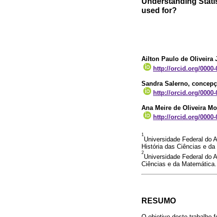
Understanding Statis
used for?
Ailton Paulo de Oliveira 
http://orcid.org/0000
Sandra Salerno
, concepç
http://orcid.org/0000
Ana Meire de Oliveira Mo
http://orcid.org/0000
1
Universidade Federal do
História das Ciências e da
2
Universidade Federal do 
Ciências e da Matemática. 
RESUMO
O objetivo deste trabalho 