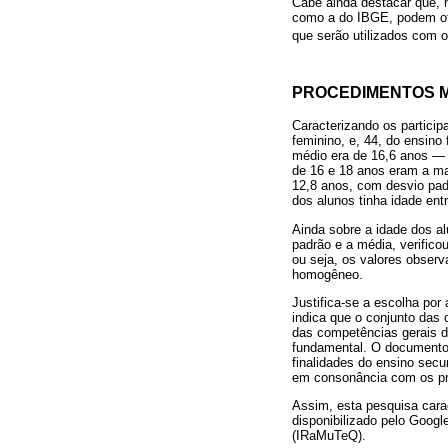
Cabe ainda destacar que, 
como a do IBGE, podem ofe
que serão utilizados com o
PROCEDIMENTOS 
Caracterizando os partici
feminino, e, 44, do ensin
médio era de 16,6 anos — 
de 16 e 18 anos eram a ma
12,8 anos, com desvio pad
dos alunos tinha idade ent
Ainda sobre a idade dos al
padrão e a média, verifico
ou seja, os valores obser
homogêneo.
Justifica-se a escolha por
indica que o conjunto das
das competências gerais d
fundamental. O documento 
finalidades do ensino secu
em consonância com os prin
Assim, esta pesquisa carac
disponibilizado pelo Goog
(IRaMuTeQ).