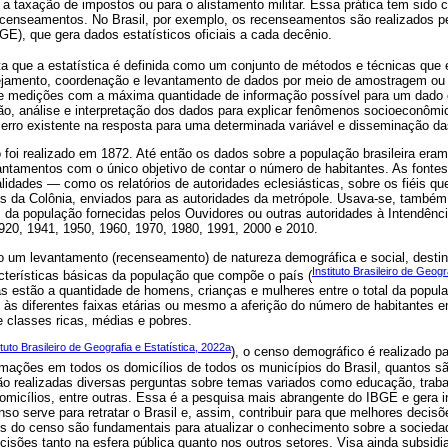
 a taxação de impostos ou para o alistamento militar. Essa prática tem sido
censeamentos. No Brasil, por exemplo, os recenseamentos são realizados pelo
BGE), que gera dados estatísticos oficiais a cada decênio.
ta que a estatística é definida como um conjunto de métodos e técnicas que
ejamento, coordenação e levantamento de dados por meio de amostragem ou 
s e medições com a máxima quantidade de informação possível para um dado c
, análise e interpretação dos dados para explicar fenômenos socioeconômicos
 erro existente na resposta para uma determinada variável e disseminação d
o foi realizado em 1872. Até então os dados sobre a população brasileira eram 
vantamentos com o único objetivo de contar o número de habitantes. As fontes
lidades — como os relatórios de autoridades eclesiásticas, sobre os fiéis qu
ios da Colônia, enviados para as autoridades da metrópole. Usava-se, també
 da população fornecidas pelos Ouvidores ou outras autoridades à Intendênci
20, 1941, 1950, 1960, 1970, 1980, 1991, 2000 e 2010.
um levantamento (recenseamento) de natureza demográfica e social, destin
Instituto Brasileiro de Geogr
cterísticas básicas da população que compõe o país (
 estão a quantidade de homens, crianças e mulheres entre o total da popula
s às diferentes faixas etárias ou mesmo a aferição do número de habitantes
 classes ricas, médias e pobres.
ituto Brasileiro de Geografia e Estatística, 2022a
), o censo demográfico é realizado p
rmações em todos os domicílios de todos os municípios do Brasil, quantos sã
o realizadas diversas perguntas sobre temas variados como educação, trabalh
domicílios, entre outras. Essa é a pesquisa mais abrangente do IBGE e gera 
nso serve para retratar o Brasil e, assim, contribuir para que melhores dec
es do censo são fundamentais para atualizar o conhecimento sobre a socieda
isões tanto na esfera pública quanto nos outros setores. Visa ainda subsidi