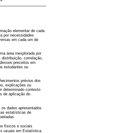
ormação elementar de cada
ja por necessidades
diversas em cada um de
uma área inexplorada por
distribuição, correlação,
o desses preceitos em
os estudantes ou
nhecimentos prévios dos
os, explicações ou
um determinado contexto
s de aplicação do
, os dados apresentados
as estatísticas de
peitadas.
s físicos e sociais
 usuais em Estatística.