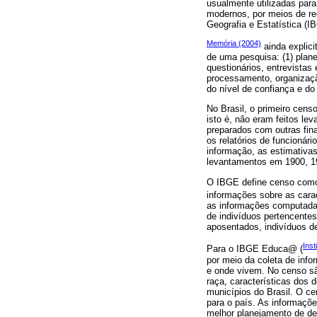
usualmente utilizadas para
modernos, por meios de re
Geografia e Estatística (I
Memória (2004)
ainda explici
de uma pesquisa: (1) plan
questionários, entrevista
processamento, organização
do nível de confiança e do
No Brasil, o primeiro cens
isto é, não eram feitos le
preparados com outras fina
os relatórios de funcionár
informação, as estimativas
levantamentos em 1900, 19
O IBGE define censo como 
informações sobre as cara
as informações computadas
de indivíduos pertencente
aposentados, indivíduos de
Inst
Para o IBGE Educa@ (
por meio da coleta de info
e onde vivem. No censo sã
raça, características dos 
municípios do Brasil. O ce
para o país. As informaçõ
melhor planejamento de dec