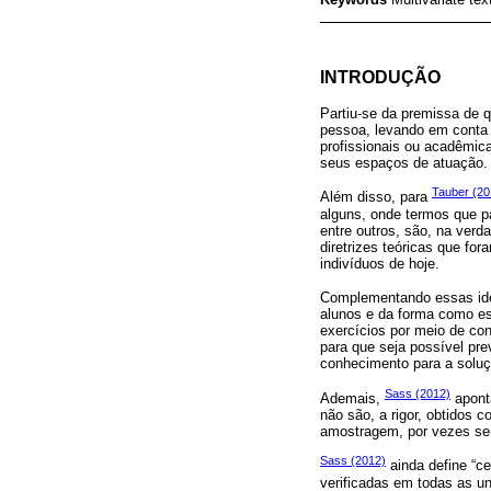
INTRODUÇÃO
Partiu-se da premissa de 
pessoa, levando em conta 
profissionais ou acadêmica
seus espaços de atuação.
Tauber (20
Além disso, para
alguns, onde termos que pa
entre outros, são, na verd
diretrizes teóricas que fo
indivíduos de hoje.
Complementando essas id
alunos e da forma como es
exercícios por meio de co
para que seja possível pr
conhecimento para a soluçã
Sass (2012)
Ademais,
apont
não são, a rigor, obtidos 
amostragem, por vezes sem
Sass (2012)
ainda define “ce
verificadas em todas as 