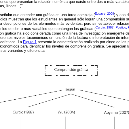
ones que presentan la relación numérica que existe entre dos o más variables
as, líneas…)”.
Eudave, 2009
señalar que entender una gráfica es una tarea compleja (
) y con d
ios muestran que los estudiantes en general sólo logran una comprensión sup
r descripciones de los elementos más evidentes, pero sin establecer relacion
Curcio, 1987
Postigo; 
e los de dos o más variables que contengan las gráficas (
;
ión gráfica ha sido considerada como una línea de investigación emergente d
ferentes niveles taxonómicos en función de la lectura e interpretación de inf
tadísticos. La
Figura 1
presenta la caracterización realizada por cinco de los 
axonómicos para identificar los niveles de comprensión gráfica. Se aprecian la
 sus variantes y diferencias.