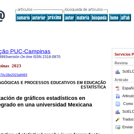
ação PUC-Campinas
Servicios 
3993
versión On-line
ISSN
2318-0870
Revista
pinas 2023
SciELO
-0870v28e2023a8483
Articulo
AGÓGICAS E PROCESSOS EDUCATIVOS EM EDUCAÇÃO
ESTATÍSTICA
Españo
Articu
tación de gráficos estadísticos en
egrado en una universidad Mexicana
Como c
SciELO
Traduc
Enviar 