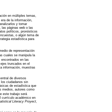
ación en múltiples temas,
era de la información,
analizarlos y tomar
, las páginas web o las
tos políticos, pronósticos
 encuestas, o algún tema de
rategia estadística para
 medio de representación
las cuales se manipula la
s encontrados en las
 ejes truncados en el
 la información, muestras
central de diversos
 los ciudadanos sin
ásicas de estadística que
los medios, autores como
e este trabajo será
el currículo académico en
tatistical Literacy Proyect
,