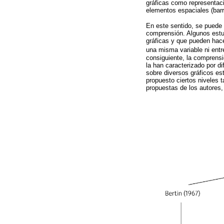
gráficas como representaci
elementos espaciales (barr
En este sentido, se puede 
comprensión. Algunos estud
gráficas y que pueden hace
una misma variable ni entr
consiguiente, la comprens
la han caracterizado por di
sobre diversos gráficos es
propuesto ciertos niveles t
propuestas de los autores,