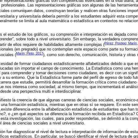
ir representaciones gráficas son competencias esenciales en la vida diaria, 
 profesionales. Las representaciones gráficas son algunas de las herramient
ociales comuniquen datos, construyan teorías y realicen otras funciones impor
ersitaria y universitaria debería permitir a los estudiantes adquirir esta comp
ralmente se limita al aula matemática o estadística en contextos no relacio
el estudio de los gráficos, su comprensión e interpretación es dejada como
prender”, sobre todo a nivel universitario. Sin embargo, la verdadera compren
Pérez; Postigo; Marín
artir de ellos requiere de habilidades altamente complejas (
esionales (en pregrado) que no contemplan este espacio como parte su forma
Marín; Pinto, 2017
sociales (
), como son derecho, comunicación, historia y otras
ecesidad de formar ciudadanos estadísticamente alfabetizados debido a que e
ducadas sin importar el campo de conocimiento. La Estadística como una herr
d para comprender y tomar decisiones como ciudadano, es decir con un signif
y a su entorno. Que la Estadística forme parte del perfil de egreso de todo fut
arrera que estudie, permitirá desarrollar la formación crítica como ciudadano
ue nos interesa como sociedad, al mismo tiempo, que incrementará el análisi
 desde una perspectiva multi e interdisciplinar.
iesto la creencia de que algunas carreras de ciencias sociales, económico-a
na formación estadística, mientras que en otras sí se requiere. En este sen
¿existe diferencia entre la alfabetización estadística de estudiantes que han 
no?, o ¿en qué aspectos se diferencia la formación recibida en Estadística? 
 esta investigación, las cuales, para poder responderlas, se delimitó a la com
l área de ciencias sociales a nivel universitario.
ción fue diagnosticar el nivel de lectura e interpretación de información de estu
cos estadísticos. En particular, se buscó identificar el nivel de lectura de g