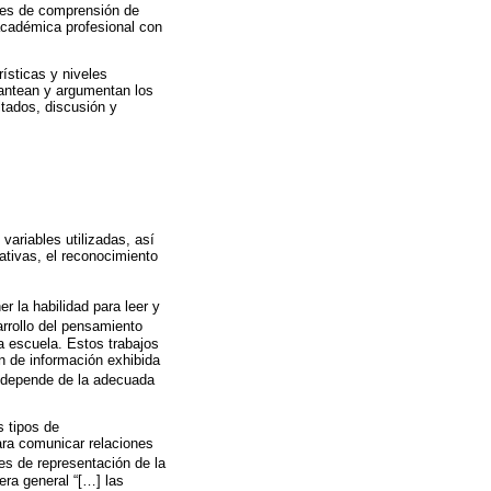
eles de comprensión de
académica profesional con
rísticas y niveles
lantean y argumentan los
ltados, discusión y
variables utilizadas, así
tativas, el reconocimiento
r la habilidad para leer y
arrollo del pensamiento
a escuela. Estos trabajos
n de información exhibida
n depende de la adecuada
s tipos de
ara comunicar relaciones
s de representación de la
era general “[…] las