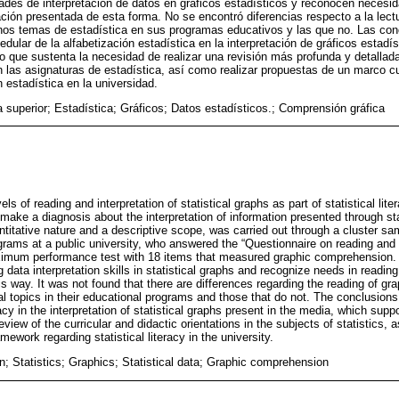
dades de interpretación de datos en gráficos estadísticos y reconocen necesid
ación presentada de esta forma. No se encontró diferencias respecto a la lectu
unos temas de estadística en sus programas educativos y las que no. Las co
dular de la alfabetización estadística en la interpretación de gráficos estadí
 que sustenta la necesidad de realizar una revisión más profunda y detallada
en las asignaturas de estadística, así como realizar propuestas de un marco c
n estadística en la universidad.
superior; Estadística; Gráficos; Datos estadísticos.; Comprensión gráfica
els of reading and interpretation of statistical graphs as part of statistical lite
ake a diagnosis about the interpretation of information presented through stat
ntitative nature and a descriptive scope, was carried out through a cluster sa
rams at a public university, who answered the “Questionnaire on reading and i
aximum performance test with 18 items that measured graphic comprehension.
 data interpretation skills in statistical graphs and recognize needs in reading
is way. It was not found that there are differences regarding the reading of g
cal topics in their educational programs and those that do not. The conclusion
eracy in the interpretation of statistical graphs present in the media, which supp
view of the curricular and didactic orientations in the subjects of statistics,
mework regarding statistical literacy in the university.
n; Statistics; Graphics; Statistical data; Graphic comprehension