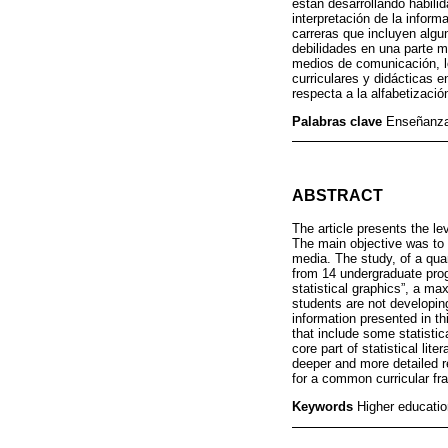
están desarrollando habili
interpretación de la inform
carreras que incluyen alg
debilidades en una parte me
medios de comunicación, lo
curriculares y didácticas 
respecta a la alfabetizació
Palabras clave
Enseñanza 
ABSTRACT
The article presents the lev
The main objective was to m
media. The study, of a qua
from 14 undergraduate prog
statistical graphics”, a m
students are not developing
information presented in th
that include some statisti
core part of statistical lit
deeper and more detailed re
for a common curricular fra
Keywords
Higher educatio