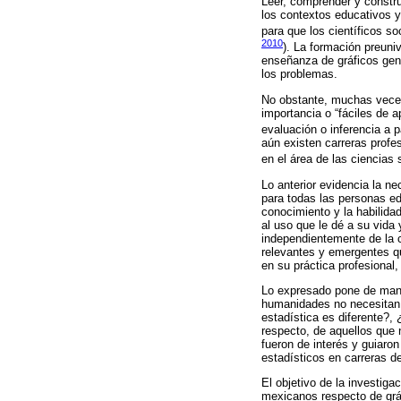
Leer, comprender y constru
los contextos educativos y
para que los científicos s
2010
). La formación preuniv
enseñanza de gráficos gene
los problemas.
No obstante, muchas veces 
importancia o “fáciles de a
evaluación o inferencia a p
aún existen carreras prof
en el área de las ciencias 
Lo anterior evidencia la n
para todas las personas e
conocimiento y la habilida
al uso que le dé a su vida 
independientemente de la c
relevantes y emergentes q
en su práctica profesional,
Lo expresado pone de manif
humanidades no necesitan u
estadística es diferente?, 
respecto, de aquellos que 
fueron de interés y guiaron
estadísticos en carreras de
El objetivo de la investiga
mexicanos respecto de gráfi