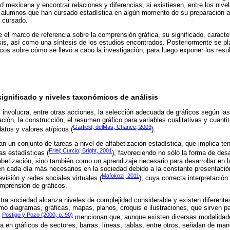
d mexicana y encontrar relaciones y diferencias, si existiesen, entre los niv
re alumnos que han cursado estadística en algún momento de su preparación 
 cursado.
 el marco de referencia sobre la comprensión gráfica, su significado, caracte
is, así como una síntesis de los estudios encontrados. Posteriormente se p
os sobre cómo se llevó a cabo la investigación, para luego exponer los resu
ignificado y niveles taxonómicos de análisis
involucra, entre otras acciones, la selección adecuada de gráficos según las 
ción, la construcción, el resumen gráfico para variables cualitativas y cuanti
Garfield; delMas; Chance, 2003
atos y valores atípicos (
).
un conjunto de tareas a nivel de alfabetización estadística, que implica tene
Friel; Curcio; Bright, 2001
as estadísticas (
), favoreciendo no sólo la forma de des
fabetización, sino también como un aprendizaje necesario para desarrollar en l
en cada día más necesarios en la sociedad debido a la constante presentació
Mafokozi, 2011
evisión y redes sociales virtuales (
), cuya correcta interpretació
omprensión de gráficos.
stra sociedad alcanza niveles de complejidad considerable y existen diferente
mo diagramas, gráficas, mapas, planos, croquis e ilustraciones, que sirven p
Postigo y Pozo (2000, p. 90)
.
mencionan que, aunque existen diversas modalidade
a en gráficos de sectores, barras, líneas, tablas, entre otros, señalan de man