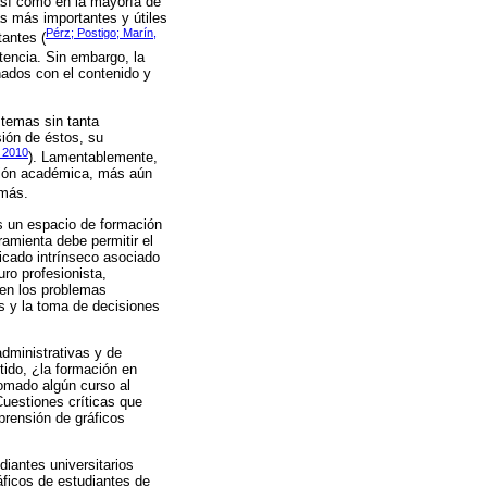
así como en la mayoría de
as más importantes y útiles
Pérz; Postigo; Marín,
tantes (
etencia. Sin embargo, la
nados con el contenido y
 temas sin tanta
sión de éstos, su
, 2010
). Lamentablemente,
ción académica, más aún
 más.
s un espacio de formación
amienta debe permitir el
icado intrínseco asociado
uro profesionista,
 en los problemas
s y la toma de decisiones
dministrativas y de
tido, ¿la formación en
tomado algún curso al
Cuestiones críticas que
prensión de gráficos
diantes universitarios
ráficos de estudiantes de