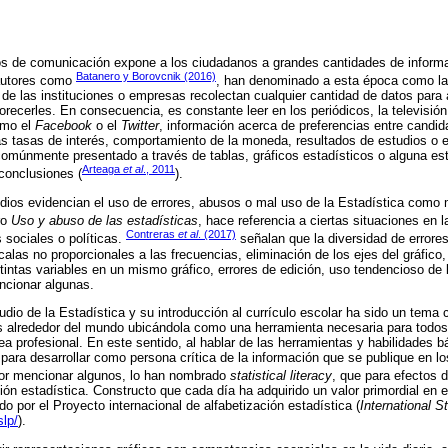
ios de comunicación expone a los ciudadanos a grandes cantidades de inform
Batanero y Borovcnik (2016)
 autores como
, han denominado a esta época como la 
de las instituciones o empresas recolectan cualquier cantidad de datos para 
recerles. En consecuencia, es constante leer en los periódicos, la televisión
omo el
Facebook
o el
Twitter
, información acerca de preferencias entre candida
 las tasas de interés, comportamiento de la moneda, resultados de estudios o
 comúnmente presentado a través de tablas, gráficos estadísticos o alguna est
Arteaga
et al
., 2011
 conclusiones (
).
udios evidencian el uso de errores, abusos o mal uso de la Estadística como
ro
Uso y abuso de las estadísticas
, hace referencia a ciertas situaciones en 
Contreras
et al
. (2017)
 sociales o políticas.
señalan que la diversidad de errore
alas no proporcionales a las frecuencias, eliminación de los ejes del gráfico,
tintas variables en un mismo gráfico, errores de edición, uso tendencioso de
ncionar algunas.
udio de la Estadística y su introducción al currículo escolar ha sido un tema 
s alrededor del mundo ubicándola como una herramienta necesaria para todos
ea profesional. En este sentido, al hablar de las herramientas y habilidades b
para desarrollar como persona crítica de la información que se publique en 
por mencionar algunos, lo han nombrado
statistical literacy
, que para efectos d
ión estadística. Constructo que cada día ha adquirido un valor primordial en 
do por el Proyecto internacional de alfabetización estadística (
International S
slp/
).