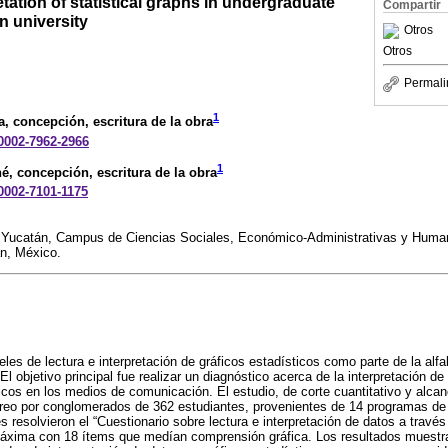
tation of statistical graphs in undergraduate
Compartir
n university
Otros
Otros
Permali
1
a
, concepción, escritura de la obra
-0002-7962-2966
1
hé
, concepción, escritura de la obra
-0002-7101-1175
 Yucatán, Campus de Ciencias Sociales, Económico-Administrativas y Human
n, México.
veles de lectura e interpretación de gráficos estadísticos como parte de la alf
 El objetivo principal fue realizar un diagnóstico acerca de la interpretación d
icos en los medios de comunicación. El estudio, de corte cuantitativo y alcanc
reo por conglomerados de 362 estudiantes, provenientes de 14 programas de
s resolvieron el “Cuestionario sobre lectura e interpretación de datos a través
áxima con 18 ítems que medían comprensión gráfica. Los resultados muestra