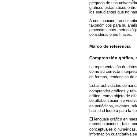
pregrado de una universida
gráficos estadísticos ent
los estudiantes que no han
A continuación, se describe
taxonómicos para su anális
procedimientos metodológic
consideraciones finales.
Marco de referencia
Comprensión gráfica, s
La representación de datos 
como su correcta interpreta
de formas, tendencias de d
Estas actividades demandan 
comprender gráficos y tabl
crítico, como objeto de al
de alfabetización se vuelv
en periódicos, revistas, tel
habilidad lectora para la c
El lenguaje gráfico en nue
representaciones, tales co
conceptuales o numéricas
información cuantitativa se