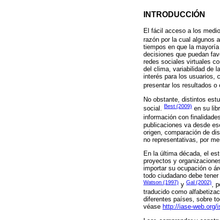
INTRODUCCIÓN
El fácil acceso a los med
razón por la cual algunos
tiempos en que la mayoría 
decisiones que puedan favo
redes sociales virtuales c
del clima, variabilidad de
interés para los usuarios,
presentar los resultados o
No obstante, distintos est
Best (2009)
social.
en su lib
información con finalidades
publicaciones va desde esc
origen, comparación de dis
no representativas, por me
En la última década, el est
proyectos y organizacione
importar su ocupación o ár
todo ciudadano debe tener 
Watson (1997)
Gal (2002)
y
, 
traducido como alfabetizac
diferentes países, sobre to
véase
http://iase-web.org/i