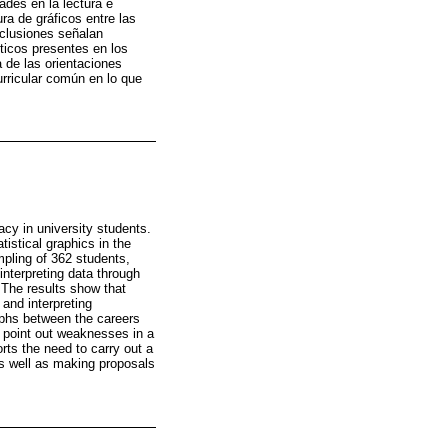
ades en la lectura e
ra de gráficos entre las
nclusiones señalan
sticos presentes en los
 de las orientaciones
urricular común en lo que
racy in university students.
istical graphics in the
mpling of 362 students,
nterpreting data through
 The results show that
 and interpreting
raphs between the careers
s point out weaknesses in a
orts the need to carry out a
 as well as making proposals