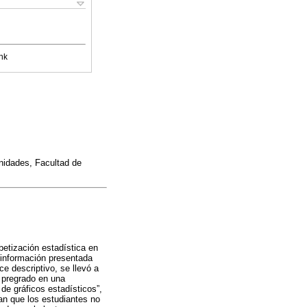
nk
idades, Facultad de
abetización estadística en
e información presentada
e descriptivo, se llevó a
 pregrado en una
 de gráficos estadísticos”,
n que los estudiantes no