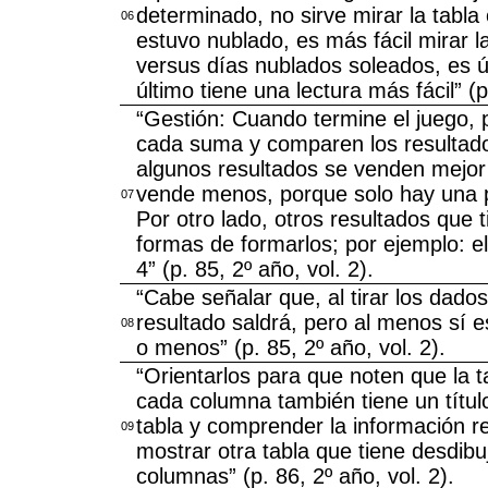
determinado, no sirve mirar la tabla 
06
estuvo nublado, es más fácil mirar l
versus días nublados soleados, es úti
último tiene una lectura más fácil” (p
“Gestión: Cuando termine el juego, p
cada suma y comparen los resultad
algunos resultados se venden mejor 
vende menos, porque solo hay una po
07
Por otro lado, otros resultados que
formas de formarlos; por ejemplo: el
4” (p. 85, 2º año, vol. 2).
“Cabe señalar que, al tirar los dado
resultado saldrá, pero al menos sí e
08
o menos” (p. 85, 2º año, vol. 2).
“Orientarlos para que noten que la t
cada columna también tiene un título
tabla y comprender la información re
09
mostrar otra tabla que tiene desdibu
columnas” (p. 86, 2º año, vol. 2).