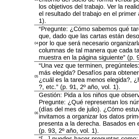
los objetivos del trabajo. Ver la rea
el resultado del trabajo en el primer
1).
“Pregunte: ¿Cómo sabemos qué tare
que, dado que las cartas están deso
por lo que será necesario organizarl
04
columnas de tal manera que cada ta
muestra en la página siguiente” (p. 9
“Una vez que terminen, pregúnteles:
más elegida? Desafíos para obtener 
05
¿cuál es la tarea menos elegida?, ¿
?, etc.” (p. 91, 2º año, vol. 1).
Gestión: Pida a los niños que observ
Pregunte: ¿Qué representan los núm
(días del mes de julio). ¿Cómo estuv
06
invitamos a organizar los datos prime
presenta a la derecha. Basados en e
(p. 93, 2º año, vol. 1).
“[...] puedes hacer preguntas como: