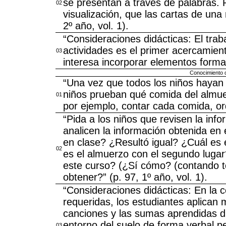
se presentan a través de palabras. 
02
visualización, que las cartas de una
2º año, vol. 1).
“Consideraciones didácticas: El trab
actividades es el primer acercamient
03
interesa incorporar elementos formal
Conocimiento 
“Una vez que todos los niños haya
niños prueban qué comida del almu
01
por ejemplo, contar cada comida, orde
“Pida a los niños que revisen la info
analicen la información obtenida en 
en clase? ¿Resultó igual? ¿Cuál es
02
es el almuerzo con el segundo luga
este curso? (¿Sí cómo? (contando t
obtener?” (p. 97, 1º año, vol. 1).
“Consideraciones didácticas: En la 
requeridas, los estudiantes aplican 
canciones y las sumas aprendidas dur
entorno del suelo de forma verbal 
03