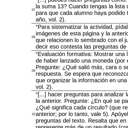
la suma 13? Cuando tengas la lista d
07
para que cada alumno haya podido ti
año, vol. 2).
“Para sistematizar la actividad, pída
imágenes de esta página y la anteri
08
que relacionen lo sembrado con el j
decir eso contesta las preguntas de la
“Evaluación formativa: Mostrar una l
de haber lanzado una moneda (por eje
Pregunte: ¿Qué salió más, cara o se
09
respuesta. Se espera que reconozcas
que organizar la información en una 
vol. 2).
“[...] hacer preguntas para analizar 
la anterior. Pregunte: ¿En qué se p
¿Qué significa cada círculo? (que r
anterior; por lo tanto, vale 5). Apó
10
preguntas del texto. Resalta que en
represente más de un resultado (co