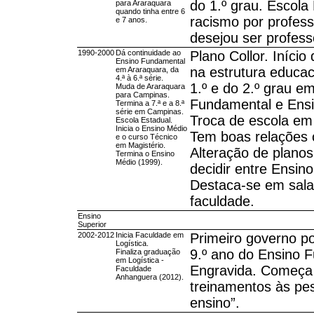
do 1.º grau. Escola
para Araraquara
quando tinha entre 6
racismo por profess
e 7 anos.
desejou ser profess
1990-2000
Dá continuidade ao
Plano Collor. Início
Ensino Fundamental
na estrutura educac
em Araraquara, da
4.ª à 6.ª série.
1.º e do 2.º grau 
Muda de Araraquara
para Campinas.
Fundamental e Ensi
Termina a 7.ª e a 8.ª
série em Campinas.
Troca de escola em
Escola Estadual.
Inicia o Ensino Médio
Tem boas relações 
e o curso Técnico
em Magistério.
Alteração de planos
Termina o Ensino
Médio (1999).
decidir entre Ensin
Destaca-se em sala
faculdade.
Ensino
Superior
2002-2012
Inicia Faculdade em
Primeiro governo po
Logística.
9.º ano do Ensino F
Finaliza graduação
em Logística -
Engravida. Começa a
Faculdade
Anhanguera (2012).
treinamentos às pe
ensino”.