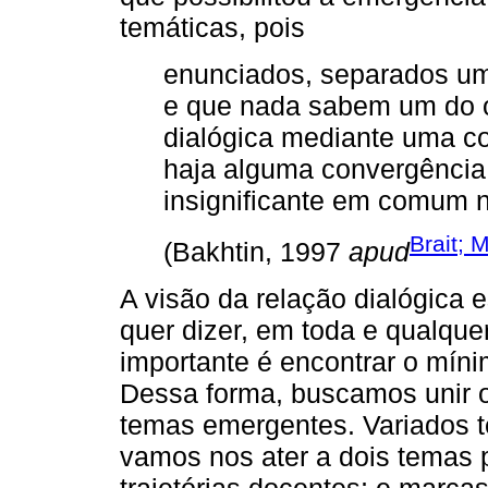
temáticas, pois
enunciados, separados um
e que nada sabem um do o
dialógica mediante uma co
haja alguma convergência 
insignificante em comum 
Brait; 
(Bakhtin, 1997
apud
A visão da relação dialógica 
quer dizer, em toda e qualqu
importante é encontrar o míni
Dessa forma, buscamos unir 
temas emergentes. Variados t
vamos nos ater a dois temas pa
trajetórias docentes; e marca