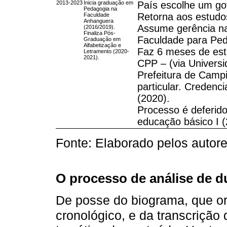
2013-2023
Inicia graduação em
País escolhe um gov
Pedagogia na
Retorna aos estudo
Faculdade
Anhanguera
Assume gerência na
(2016/2019).
Finaliza Pós-
Faculdade para Peda
Graduação em
Alfabetização e
Faz 6 meses de est
Letramento (2020-
2021).
CPP – (via Universi
Prefeitura de Camp
particular. Credenci
(2020).
Processo é deferid
educação básico I (
Fonte: Elaborado pelos autore
O processo de análise de d
De posse do biograma, que or
cronológico, e da transcrição