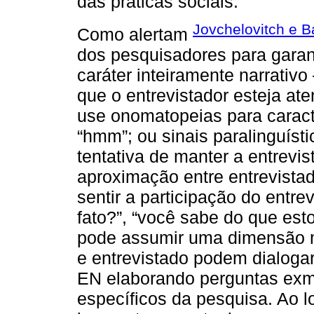
das práticas sociais.
Jovchelovitch e B
Como alertam
dos pesquisadores para garan
caráter inteiramente narrativ
que o entrevistador esteja ate
use onomatopeias para caracte
“hmm”; ou sinais paralinguísti
tentativa de manter a entrevi
aproximação entre entrevistad
sentir a participação do entre
fato?”, “você sabe do que est
pode assumir uma dimensão ma
e entrevistado podem dialogar
EN elaborando perguntas exm
específicos da pesquisa. Ao l