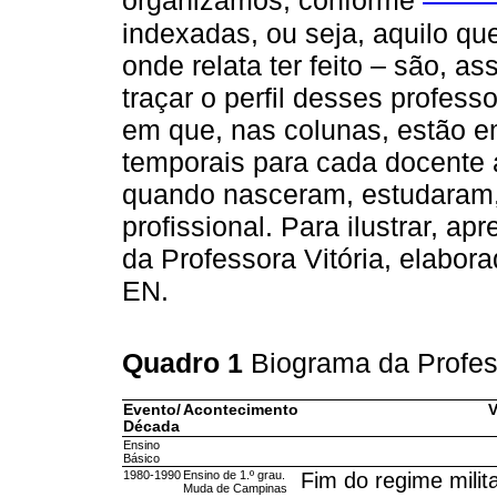
organizamos, conforme
indexadas, ou seja, aquilo qu
onde relata ter feito – são, a
traçar o perfil desses profes
em que, nas colunas, estão 
temporais para cada docente 
quando nasceram, estudaram, r
profissional. Para ilustrar, a
da Professora Vitória, elabora
EN.
Quadro 1
Biograma da Profes
Evento/
Acontecimento
V
Década
Ensino
Básico
1980-1990
Ensino de 1.º grau.
Fim do regime milita
Muda de Campinas