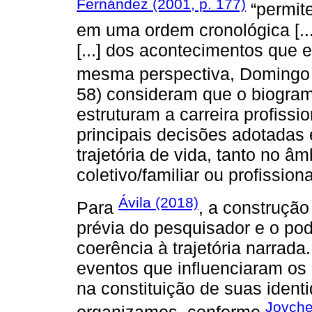
Fernández (2001, p. 177)
“permite
em uma ordem cronológica [...]
[...] dos acontecimentos que e
mesma perspectiva, Domingo
58) consideram que o biogram
estruturam a carreira profissi
principais decisões adotada
trajetória de vida, tanto no â
coletivo/familiar ou profissiona
Ávila (2018)
Para
, a construçã
prévia do pesquisador e o pod
coerência à trajetória narrada.
eventos que influenciaram os
na constituição de suas iden
Jovche