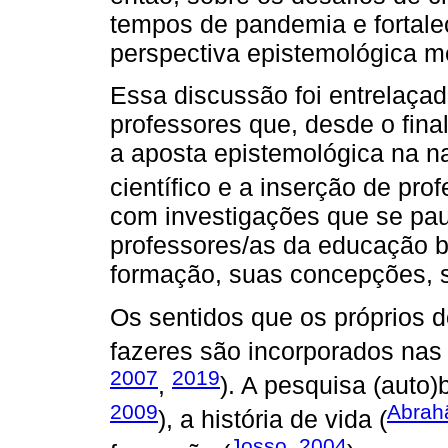
tempos de pandemia e fortale
perspectiva epistemológica m
Essa discussão foi entrelaç
professores que, desde o fina
a aposta epistemológica na na
científico e a inserção de pro
com investigações que se pa
professores/as da educação b
formação, suas concepções, s
Os sentidos que os próprios 
fazeres são incorporados na
2007
2019
,
). A pesquisa (auto)b
2009
Abrah
), a história de vida (
Josso, 2004