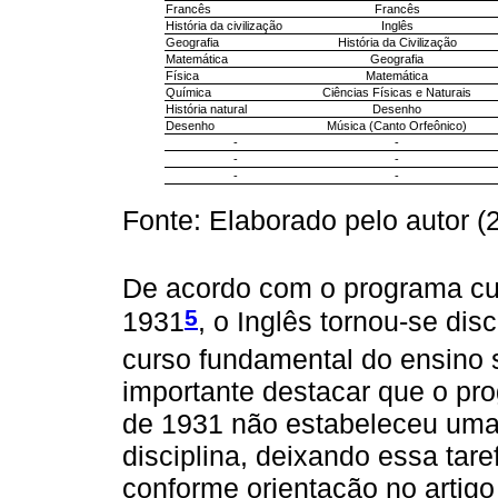
Francês
Francês
História da civilização
Inglês
Geografia
História da Civilização
Matemática
Geografia
Física
Matemática
Química
Ciências Físicas e Naturais
História natural
Desenho
Desenho
Música (Canto Orfeônico)
-
-
-
-
-
-
Fonte: Elaborado pelo autor 
De acordo com o programa cur
5
1931
, o Inglês tornou-se disc
curso fundamental do ensino 
importante destacar que o pro
de 1931 não estabeleceu uma 
disciplina, deixando essa tare
conforme orientação no artigo 