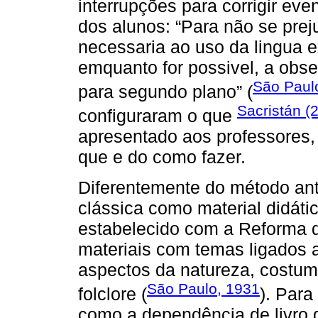
interrupções para corrigir eve
dos alunos: “Para não se prej
necessaria ao uso da lingua e
emquanto for possivel, a obs
São Paul
para segundo plano” (
Sacristán (
configuraram o que
apresentado aos professores, 
que e do como fazer.
Diferentemente do método anti
clássica como material didáti
estabelecido com a Reforma d
materiais com temas ligados 
aspectos da natureza, costume
São Paulo, 1931
folclore (
). Para
como a dependência de livro d