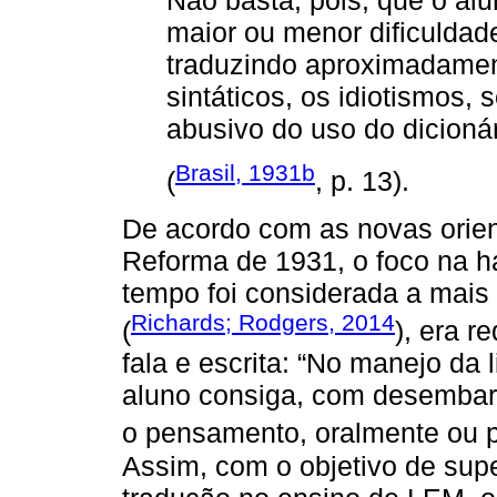
Não basta, pois, que o alu
maior ou menor dificuldade
traduzindo aproximadamen
sintáticos, os idiotismos
abusivo do uso do dicioná
Brasil, 1931b
(
, p. 13).
De acordo com as novas orien
Reforma de 1931, o foco na ha
tempo foi considerada a mais
Richards; Rodgers, 2014
(
), era r
fala e escrita: “No manejo da 
aluno consiga, com desembara
o pensamento, oralmente ou 
Assim, com o objetivo de supe