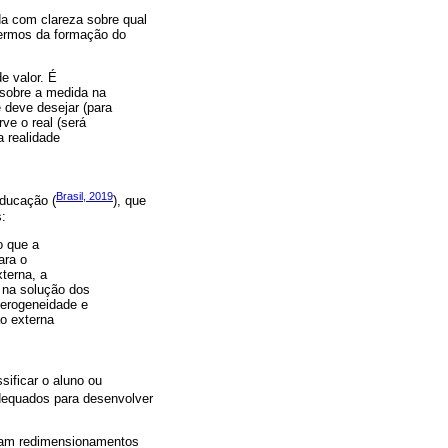
a com clareza sobre qual
termos da formação do
e valor. É
, sobre a medida na
 deve desejar (para
ve o real (será
a realidade
Brasil, 2019
Educação (
), que
:
o que a
ara o
terna, a
 na solução dos
terogeneidade e
o externa
sificar o aluno ou
adequados para desenvolver
itam redimensionamentos