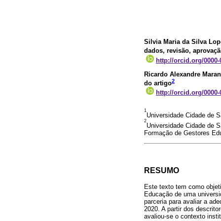
Silvia Maria da Silva Lo
dados, revisão, aprovação
http://orcid.org/0000
Ricardo Alexandre Mara
2
do artigo
http://orcid.org/0000
1
Universidade Cidade de 
2
Universidade Cidade de 
Formação de Gestores Educ
RESUMO
Este texto tem como objet
Educação de uma universid
parceria para avaliar a a
2020. A partir dos descrit
avaliou-se o contexto inst