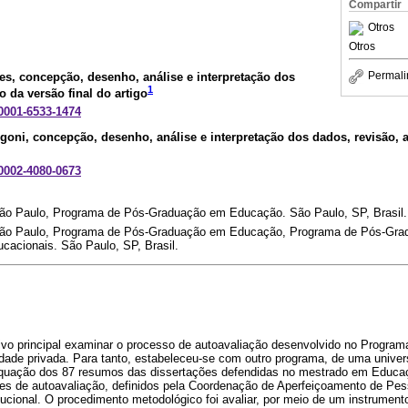
Compartir
Otros
Otros
Permali
pes
, concepção, desenho, análise e interpretação dos
1
 da versão final do artigo
-0001-6533-1474
ngoni
, concepção, desenho, análise e interpretação dos dados, revisão, 
-0002-4080-0673
São Paulo, Programa de Pós-Graduação em Educação. São Paulo, SP, Brasil.
São Paulo, Programa de Pós-Graduação em Educação, Programa de Pós-Grad
acionais. São Paulo, SP, Brasil.
ivo principal examinar o processo de autoavaliação desenvolvido no Progr
ade privada. Para tanto, estabeleceu-se com outro programa, de uma univer
dequação dos 87 resumos das dissertações defendidas no mestrado em Educa
ores de autoavaliação, definidos pela Coordenação de Aperfeiçoamento de Pess
itucional. O procedimento metodológico foi avaliar, por meio de um instrument