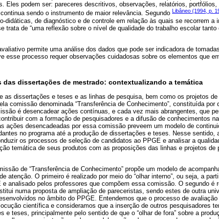
s. Eles podem ser: pareceres descritivos, observações, relatórios, portfólios,
Libâneo (1994, p. 1
a continua sendo o instrumento de maior relevância. Segundo
didáticas, de diagnóstico e de controle em relação às quais se recorrem a i
se trata de “uma reflexão sobre o nível de qualidade do trabalho escolar tant
valiativo permite uma análise dos dados que pode ser indicadora de tomadas
ve esse processo requer observações cuidadosas sobre os elementos que 
 das dissertações de mestrado: contextualizando a temática
e as dissertações e teses e as linhas de pesquisa, bem como os projetos de
ela comissão denominada “Transferência de Conhecimento”, constituída por
issão é desencadear ações contínuas, e cada vez mais abrangentes, que p
ntribuir com a formação de pesquisadores e a difusão de conhecimentos na
das ações desencadeadas por essa comissão preveem um modelo de continuid
dantes no programa até a produção de dissertações e teses. Nesse sentido, 
conduzir os processos de seleção de candidatos ao PPGE e analisar a qualida
ção temática de seus produtos com as proposições das linhas e projetos de 
comissão de “Transferência de Conhecimento” propõe um modelo de acompanh
e atenção. O primeiro é realizado por meio do “olhar interno”, ou seja, a parti
E e analisado pelos professores que compõem essa comissão. O segundo é r
nstitui numa proposta de ampliação de pareceristas, sendo estes de outra univ
esenvolvidos no âmbito do PPGE. Entendemos que o processo de avaliação
locução científica e consideramos que a inserção de outros pesquisadores te
s e teses, principalmente pelo sentido de que o “olhar de fora” sobre a pr