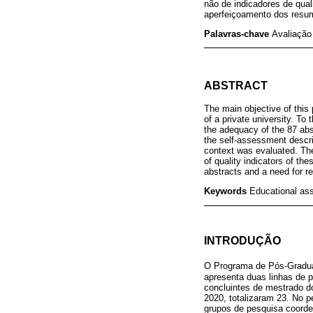
não de indicadores de qua
aperfeiçoamento dos resum
Palavras-chave
Avaliação
ABSTRACT
The main objective of this
of a private university. To
the adequacy of the 87 abs
the self-assessment descri
context was evaluated. The
of quality indicators of th
abstracts and a need for re
Keywords
Educational ass
INTRODUÇÃO
O Programa de Pós-Gradu
apresenta duas linhas de 
concluintes de mestrado d
2020, totalizaram 23. No 
grupos de pesquisa coorden