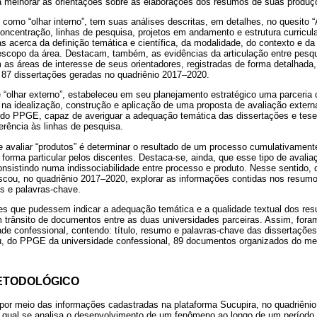
 melhorar as orientações sobre as elaborações dos resumos de suas produç
como “olhar interno”, tem suas análises descritas, em detalhes, no quesito “
oncentração, linhas de pesquisa, projetos em andamento e estrutura curricula
 acerca da definição temática e científica, da modalidade, do contexto e da
 escopo da área. Destacam, também, as evidências da articulação entre pesq
 as áreas de interesse de seus orientadores, registradas de forma detalhada,
87 dissertações geradas no quadriênio 2017–2020.
 “olhar externo”, estabeleceu em seu planejamento estratégico uma parceri
 na idealização, construção e aplicação de uma proposta de avaliação exter
s do PPGE, capaz de averiguar a adequação temática das dissertações e tes
ência às linhas de pesquisa.
 avaliar “produtos” é determinar o resultado de um processo cumulativamente
orma particular pelos discentes. Destaca-se, ainda, que esse tipo de avalia
onsistindo numa indissociabilidade entre processo e produto. Nesse sentido, c
uscou, no quadriênio 2017–2020, explorar as informações contidas nos resum
os e palavras-chave.
s que pudessem indicar a adequação temática e a qualidade textual dos res
m trânsito de documentos entre as duas universidades parceiras. Assim, fo
de confessional, contendo: título, resumo e palavras-chave das dissertaçõe
eu, do PPGE da universidade confessional, 89 documentos organizados do m
ETODOLÓGICO
por meio das informações cadastradas na plataforma Sucupira, no quadriênio
a qual se analisa o desenvolvimento de um fenômeno ao longo de um período