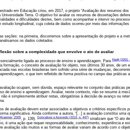
estrado em Educação criou, em 2017, o projeto “Avaliação dos resumos dos tr
Universidade Terra. O objetivo foi avaliar os resumos de dissertações defen
alidades e dificuldades destes, bem como acompanhar e intervir no process
 estudo longitudinal, cuja coleta de dados ocorreu por meio das informações
s seções: na primeira, discorremos sobre a apresentação do projeto e a meto
analisamos os dados coletados.
eflexão sobre a complexidade que envolve o ato de avaliar
Hadji (2001, 
 essencialmente ligada ao processo de ensino e aprendizagem. Para
 formação, o conceito de avaliação foi objeto, nos últimos 30 anos, de um 
enciada nas escolas brasileiras tem sofrido uma série de mudanças, decorren
aprendizagem, o que tem refletido de forma positiva no campo das práticas a
 avaliação ocupam, sem dúvida, espaço relevante no conjunto das práticas p
so de ensino e aprendizagem. Avaliar, neste contexto, não se resume à mec
o; não é simplesmente atribuir notas, obrigatórias à decisão de avanço ou ret
na.
s de avaliação devem estar associados a objetivos e critérios específicos 
orma significativa. Ainda conforme a autora, “[...] a avaliação constitui uma
Kraemer, 2005
Gonçalves e Azevedo (2015, p. 447)
(
, p. 139).
sinalizam que “O ato de
tivo, é uma ação que requer responsabilidade, conhecimento, experiência e e
e avaliação são muitos e as formas de avaliar variam de acordo com o objeti