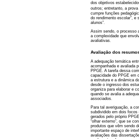
dos objetivos estabelecido
outros; entretanto, a prov
cumpre funções pedagógico-
do rendimento escolar”, e 
alunos”.
Assim sendo, o processo a
a complexidade que envol
avaliativas.
Avaliação dos resumos
A adequação temática entr
acompanhada e avaliada p
PPGE. A tarefa dessa com
capacidade do PPGE em co
a estrutura e a dinâmica 
desde o ingresso dos estu
organiza para elaborar e 
quando se avalia a adequa
associados.
Para tal averiguação, a 
subdividido em dois focos d
gerados pelo próprio PPG
“olhar externo”, que se co
produtos que vêm sendo d
importante espaço de inter
avaliações das dissertaçõe