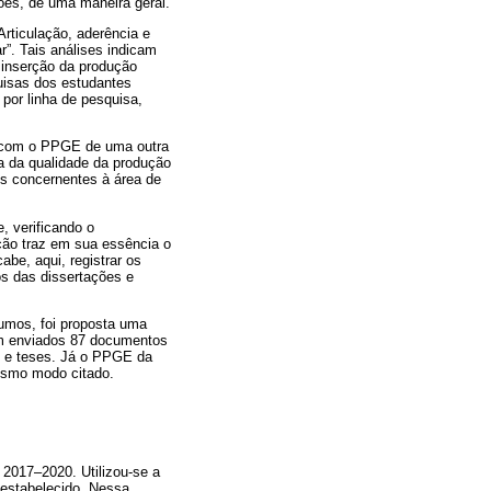
ões, de uma maneira geral.
Articulação, aderência e
r”. Tais análises indicam
 inserção da produção
uisas dos estudantes
 por linha de pesquisa,
a com o PPGE de uma outra
na da qualidade da produção
es concernentes à área de
, verificando o
ção traz em sua essência o
abe, aqui, registrar os
os das dissertações e
umos, foi proposta uma
ram enviados 87 documentos
s e teses. Já o PPGE da
esmo modo citado.
 2017–2020. Utilizou-se a
 estabelecido. Nessa