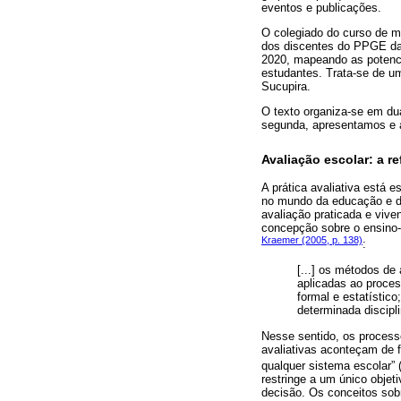
eventos e publicações.
O colegiado do curso de m
dos discentes do PPGE da 
2020, mapeando as potenci
estudantes. Trata-se de um
Sucupira.
O texto organiza-se em dua
segunda, apresentamos e 
Avaliação escolar: a r
A prática avaliativa está
no mundo da educação e da
avaliação praticada e viv
concepção sobre o ensino-
Kraemer (2005, p. 138)
:
[...] os métodos de
aplicadas ao proces
formal e estatístic
determinada discipli
Nesse sentido, os processo
avaliativas aconteçam de f
qualquer sistema escolar” 
restringe a um único obje
decisão. Os conceitos sobr