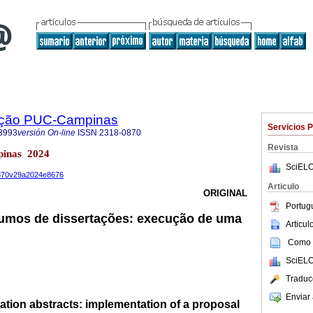
ação PUC-Campinas
Servicios 
3993
versión On-line
ISSN
2318-0870
Revista
pinas 2024
SciELO
-0870v29a2024e8676
Articulo
ORIGINAL
Portug
sumos de dissertações: execução de uma
Articu
Como c
SciELO
Traduc
Enviar 
tation abstracts: implementation of a proposal