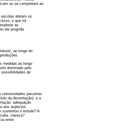
ificam ou se comportam ao
s escolas afetam os
cesso, o que irá
 explorar as
o ele progride
riáveis, ao longo do
 produções.
as medidas ao longo
ento dominado pelo
 possibilidades de
 universidades parceiras.
tulo da dissertação), e a
ertação: adequação
ção aos aspectos
e sustentou o estudo? A
culta: clareza?
cia entre