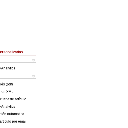
Personalizados
 Analytics
ués (pdf)
lo en XML
itar este artículo
 Analytics
ción automática
articulo por email