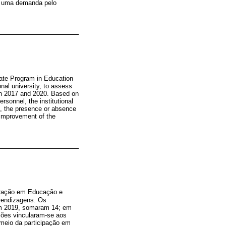
há uma demanda pelo
uate Program in Education
onal university, to assess
een 2017 and 2020. Based on
sonnel, the institutional
t, the presence or absence
r improvement of the
tração em Educação e
prendizagens. Os
 em 2019, somaram 14; em
ções vincularam-se aos
 meio da participação em