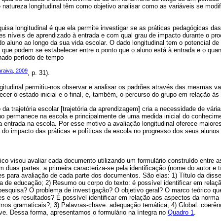
e natureza longitudinal têm como objetivo analisar como as variáveis se mod
isa longitudinal é que ela permite investigar se as práticas pedagógicas da
es níveis de aprendizado à entrada e com qual grau de impacto durante o pro
ia do aluno ao longo da sua vida escolar. O dado longitudinal tem o potencial de
que podem se estabelecer entre o ponto que o aluno está à entrada e o quant
nado período de tempo
raiva, 2009
, p. 31).
gitudinal permitiu-nos observar e analisar os padrões através das mesmas va
ecer o estado inicial e o final, e, também, o percurso do grupo em relação às
 trajetória escolar [trajetória da aprendizagem] cria a necessidade de vári
no permanece na escola e principalmente de uma medida inicial do conhecim
 entrada na escola. Por esse motivo a avaliação longitudinal oferece maiores
 do impacto das práticas e políticas da escola no progresso dos seus alunos
o visou avaliar cada documento utilizando um formulário construído entre as
 duas partes: a primeira caracteriza-se pela identificação (nome do autor e tí
s para avaliação de cada parte dos documentos. São elas: 1) Título da diss
ea de educação; 2) Resumo ou corpo do texto: é possível identificar em rela
 pesquisa? O problema de investigação? O objetivo geral? O marco teórico qu
 e os resultados? É possível identificar em relação aos aspectos da norma 
ros gramaticais?; 3) Palavras-chave: adequação temática; 4) Global: coerên
ave. Dessa forma, apresentamos o formulário na íntegra no
Quadro 1
.