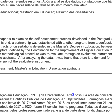
lidade dos referidos resumos. Após a análise dos dados, constatou-se que 
os e uma necessidade de revisão do instrumento avaliativo.
 educacional; Mestrado em Educação; Resumo das dissertações
 paper is to examine the self-assessment process developed in the Postgrad
 this end, a partnership was established with another program, from a confessi
tracts of dissertations defended in the Master’s Degree in Education, betw
ptors, defined by the Coordination for the Improvement of Higher Education Per
 methodological procedure was to evaluate, through an evaluative instrumen
ese abstracts. After analyzing the data, it was found that there is a demand fo
vision of the evaluative instrument.
essment; Master’s in Education; Dissertation abstracts
3
ação em Educação (PPGE) da Universidade Terra
possui a área de concen
pesquisa: Políticas Públicas de Educação; e Subjetividades, Formações e A
o ano letivo de 2017 totalizaram 29; em 2018, os concluintes somaram 21;
período de 2017 a 2020, foram 87 concluintes no programa. Todas as disserta
ados pelos professores/orientadores, e grande parte deles foi divulgada por