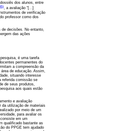
 dossiês dos alunos, entre
95)
, a avaliação “[...]
nstrumentos de verificação
o do professor como dos
 de decisões. No entanto,
emergem das ações
 pesquisa, é uma tarefa
 docentes permanentes do
ermitam a compreensão da
 área de educação. Assim,
ade, situando interesse
a referida comissão se
de de seus produtos,
pesquisa aos quais estão
amento e avaliação
r da utilização de materiais
ealizado por meio de um
ersidade, para avaliar os
 consiste em um
m qualificado bastante as
odução do PPGE tem ajudado