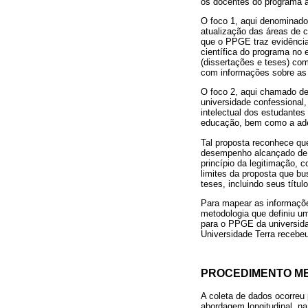
os docentes do programa a
O foco 1, aqui denominado 
atualização das áreas de c
que o PPGE traz evidências
científica do programa no
(dissertações e teses) com
com informações sobre as 
O foco 2, aqui chamado de
universidade confessional,
intelectual dos estudante
educação, bem como a ader
Tal proposta reconhece que
desempenho alcançado de f
princípio da legitimação, c
limites da proposta que b
teses, incluindo seus títul
Para mapear as informaçõe
metodologia que definiu u
para o PPGE da universida
Universidade Terra receb
PROCEDIMENTO M
A coleta de dados ocorreu 
abordagem longitudinal, n