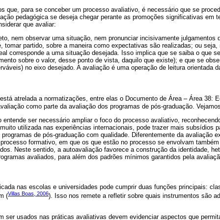
 que, para se conceber um processo avaliativo, é necessário que se proced
al ação pedagógica se deseja chegar perante as promoções significativas em 
siderar que avaliar:
to, nem observar uma situação, nem pronunciar incisivamente julgamentos d
 é, tomar partido, sobre a maneira como expectativas são realizadas; ou seja
eal corresponde a uma situação desejada. Isso implica que se saiba o que se
mento sobre o valor, desse ponto de vista, daquilo que existe); e que se obser
erváveis) no eixo desejado. A avaliação é uma operação de leitura orientada d
 está atrelada a normatizações, entre elas o Documento de Área – Área 38: 
valiação como parte da avaliação dos programas de pós-graduação. Vejamos
entende ser necessário ampliar o foco do processo avaliativo, reconhecend
muito utilizada nas experiências internacionais, pode trazer mais subsídios p
 programas de pós-graduação com qualidade. Diferentemente da avaliação ex
 processo formativo, em que os que estão no processo se envolvam também
ados. Neste sentido, a autoavaliação favorece a construção da identidade, he
rogramas avaliados, para além dos padrões mínimos garantidos pela avaliaçã
icada nas escolas e universidades pode cumprir duas funções principais: clas
Villas Boas, 2006
m (
). Isso nos remete a refletir sobre quais instrumentos são 
m ser usados nas práticas avaliativas devem evidenciar aspectos que perm