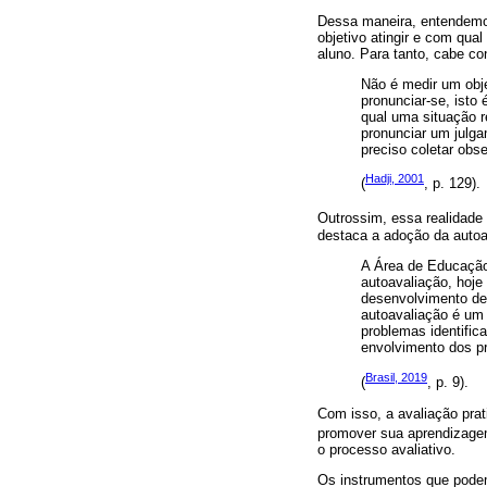
Dessa maneira, entendemos
objetivo atingir e com qu
aluno. Para tanto, cabe con
Não é medir um obje
pronunciar-se, isto
qual uma situação r
pronunciar um julga
preciso coletar obs
Hadji, 2001
(
, p. 129).
Outrossim, essa realidade
destaca a adoção da autoa
A Área de Educação 
autoavaliação, hoje 
desenvolvimento de
autoavaliação é um
problemas identific
envolvimento dos p
Brasil, 2019
(
, p. 9).
Com isso, a avaliação prat
promover sua aprendizage
o processo avaliativo.
Os instrumentos que pode