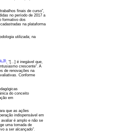
abalhos finais de curso”,
didas no período de 2017 a
o formativo dos
 cadastradas na plataforma
dologia utilizada; na
p. 9)
, “[...] é inegável que,
entusiasmo crescente”. A
tes de renovações na
valiativas. Conforme
edagógicas
ânica do conceito
enção em
para que as ações
 operação indispensável em
 avaliar é amplo e não se
xige uma tomada de
vo a ser alcançado”.