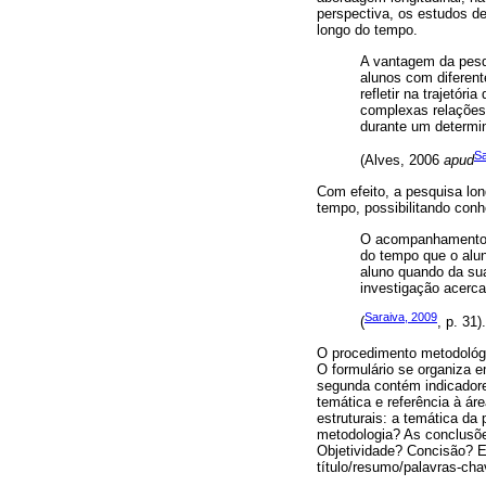
perspectiva, os estudos d
longo do tempo.
A vantagem da pesqu
alunos com diferent
refletir na trajetór
complexas relações 
durante um determi
Sa
(Alves, 2006
apud
Com efeito, a pesquisa lon
tempo, possibilitando conh
O acompanhamento da
do tempo que o alu
aluno quando da sua
investigação acerca
Saraiva, 2009
(
, p. 31).
O procedimento metodológic
O formulário se organiza em
segunda contém indicadore
temática e referência à ár
estruturais: a temática da
metodologia? As conclusões
Objetividade? Concisão? Er
título/resumo/palavras-ch