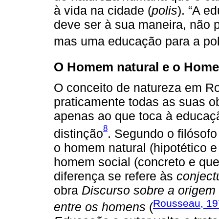
à vida na cidade (
polis
). “A e
deve ser à sua maneira, não 
mas uma educação para a polí
O Homem natural e o Homem 
O conceito de natureza em R
praticamente todas as suas o
apenas ao que toca à educaçã
8
distinção
. Segundo o filósof
o homem natural (hipotético 
homem social (concreto e que
diferença se refere às
conject
obra
Discurso sobre a origem
Rousseau, 1
entre os homens
(