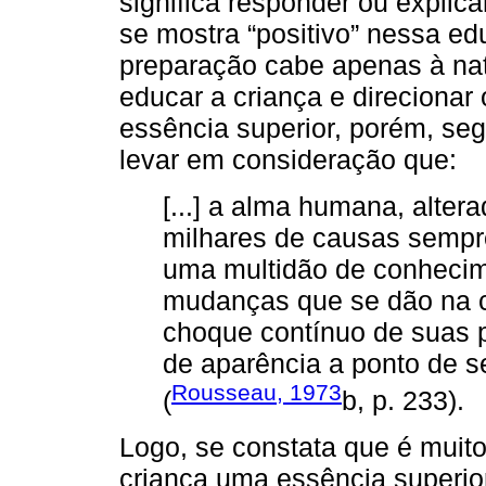
significa responder ou explica
se mostra “positivo” nessa e
preparação cabe apenas à na
educar a criança e direcionar
essência superior, porém, seg
levar em consideração que:
[...] a alma humana, alter
milhares de causas sempr
uma multidão de conhecime
mudanças que se dão na c
choque contínuo de suas 
de aparência a ponto de s
Rousseau, 1973
(
b, p. 233).
Logo, se constata que é muito
criança uma essência superio