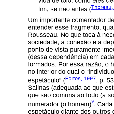
vida de tolo, como eles 
Thoreau,
fim, se não antes (
Um importante comentador de
entender esse fragmento, qua
Rousseau. No que toca à nec
sociedade, a conexão e a dep
ponto de vista puramente ‘me
(dessa dependência) em cada s
formados. Por essa razão, o 
no interior do qual o “individ
Fortes, 1997
espetáculo” (
, p. 5
Salinas (adequada ao que es
que são comuns ao todo (a so
9
numerador (o homem)
. Cada
espetáculo diante dos outros 