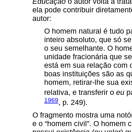
Educação
o autor volta a tra
ela pode contribuir diretamen
autor:
O homem natural é tudo pa
inteiro absoluto, que só 
o seu semelhante. O home
unidade fracionária que se
está em sua relação com o
boas instituições são as 
homem, retirar-lhe sua exi
relativa, e transferir o
eu
pa
1969
, p. 249).
O fragmento mostra uma notór
e o “homem civil”. O homem civ