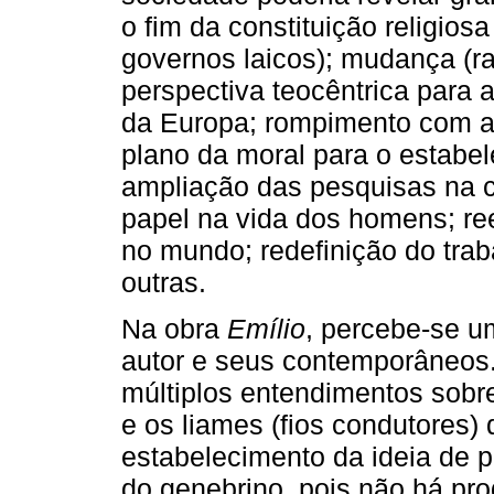
o fim da constituição religiosa
governos laicos); mudança (rad
perspectiva teocêntrica para a
da Europa; rompimento com a
plano da moral para o estabe
ampliação das pesquisas na ci
papel na vida dos homens; re
no mundo; redefinição do trab
outras.
Na obra
Emílio
, percebe-se u
autor e seus contemporâneo
múltiplos entendimentos sobr
e os liames (fios condutores)
estabelecimento da ideia de p
do genebrino, pois não há pr