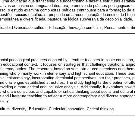
 uma educação que transcende o eurocentrismo e desafia estruturas estabel
nativas ao ensino de Língua e Literatura, promovendo práticas pedagógicas crí
disso, o estudo examina como estas práticas contribuem para a formação de a
uestões sociais e culturais, propondo uma reconfiguração do ensino de Língua 
porânea e diversificada, pautada na lógica subversiva da decolonialidade.
idade; Diversidade cultural; Educação; Inovação curricular; Pensamento críti
onial pedagogical practices adopted by literature teachers in basic education, 
an educational context. It focuses on strategies that challenge traditional app
f literary styles. The research, based on semi-structured interviews and thema
ining who primarily work in elementary and high school education. These teac
nial epistemology, incorporating decolonial perspectives into their practices, 
 challenges established structures. The study highlights the creation of alte
oviding a more critical and inclusive analysis. Additionally, it examines how t
s who are conscious and capable of critical thinking about social and cultural
e and Literature teaching to reflect a more contemporary and diverse approach
ality.
ultural diversity; Education; Curricular innovation; Critical thinking