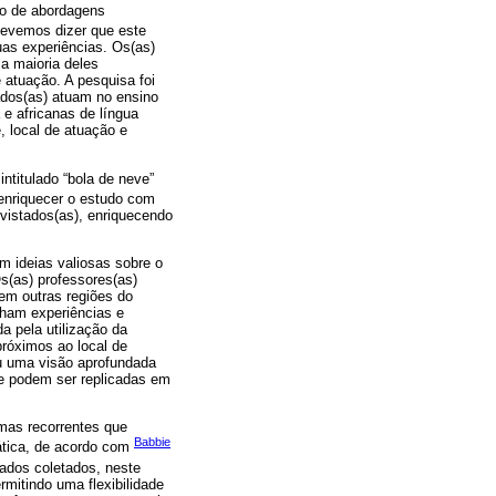
ão de abordagens
Devemos dizer que este
suas experiências. Os(as)
 a maioria deles
 atuação. A pesquisa foi
ados(as) atuam no ensino
 e africanas de língua
, local de atuação e
ntitulado “bola de neve”
 enriquecer o estudo com
vistados(as), enriquecendo
m ideias valiosas sobre o
s(as) professores(as)
 em outras regiões do
lham experiências e
a pela utilização da
próximos ao local de
ou uma visão aprofundada
te podem ser replicadas em
emas recorrentes que
Babbie
mática, de acordo com
 dados coletados, neste
rmitindo uma flexibilidade