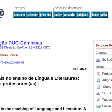
ação PUC-Campinas
Serviços P
-3993
versão On-line
ISSN
2318-0870
Journal
pinas 2024
SciELO
-0870v29a2024e10495
Artigo
ORIGINAL
Portug
is no ensino de Língua e Literaturas:
Artigo
 professores(as)
Como c
SciELO
Traduç
Enviar 
 in the teaching of Language and Literature: A