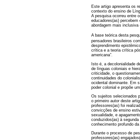
Este artigo apresenta os 
contexto do ensino de Lín
A pesquisa ocorreu entre 
educadores(as) percebem e 
abordagem mais inclusiva e
A base teórica desta pesq
pensadores brasileiros com
desprendimento epistêmico
crítica e a teoria crítica
americana”.
Isto é, a decolonialidade 
de línguas coloniais e hie
criticidade, o questioname
continuidades do colonial
ocidental dominante. Em sí
poder colonial e propõe um
Os sujeitos selecionados p
o primeiro autor deste art
professores(as) foi realiz
convicções de ensino esti
sexualidade, e apagamento
conduzidos(as) à segunda 
conhecimento profundo da e
Durante o processo de pesq
professores(as) engajados