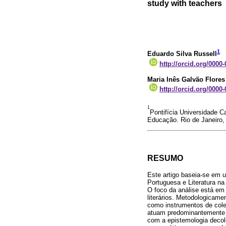
study with teachers
1
Eduardo Silva Russell
http://orcid.org/0000
Maria Inês Galvão Flore
http://orcid.org/0000
1
Pontifícia Universidade 
Educação. Rio de Janeiro, 
RESUMO
Este artigo baseia-se em 
Portuguesa e Literatura na
O foco da análise está em
literários. Metodologicamen
como instrumentos de cole
atuam predominantemente 
com a epistemologia decolo