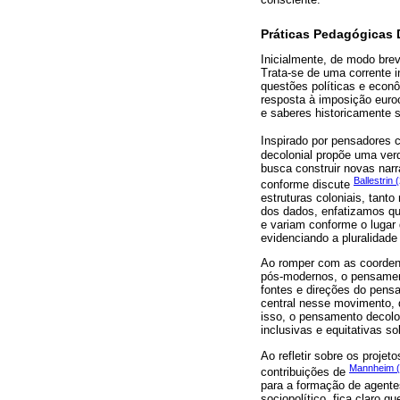
Práticas Pedagógicas 
Inicialmente, de modo brev
Trata-se de uma corrente 
questões políticas e eco
resposta à imposição euroc
e saberes historicamente s
Inspirado por pensadores
decolonial propõe uma verd
busca construir novas narr
Ballestrin 
conforme discute
estruturas coloniais, tant
dos dados, enfatizamos que
e variam conforme o lugar 
evidenciando a pluralidad
Ao romper com as coordena
pós-modernos, o pensament
fontes e direções do pens
central nesse movimento, 
isso, o pensamento decolon
inclusivas e equitativas so
Ao refletir sobre os proj
Mannheim (
contribuições de
para a formação de agente
sociopolítico, fica claro 