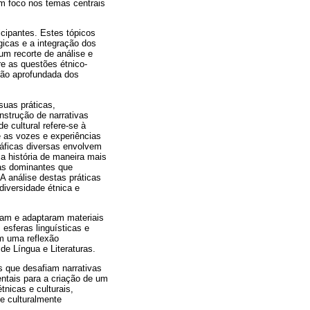
m foco nos temas centrais
icipantes. Estes tópicos
icas e a integração dos
 um recorte de análise e
e as questões étnico-
são aprofundada dos
suas práticas,
nstrução de narrativas
e cultural refere-se à
e as vozes e experiências
ráficas diversas envolvem
 a história de maneira mais
vas dominantes que
A análise destas práticas
diversidade étnica e
ram e adaptaram materiais
esferas linguísticas e
am uma reflexão
de Língua e Literaturas.
s que desafiam narrativas
entais para a criação de um
nicas e culturais,
e culturalmente