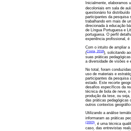
Inicialmente, elaboramos 
decoloniais em sala de aul
questionário foi distribuí
participantes da pesquisa 
trabalhando em mais de uma
direcionada à educação bá
de Língua Portuguesa e Lit
portuguesa. O perfil detalh
experiência profissional,
Com o intuito de ampliar a
Costa, 2018
(
), solicitando 
suas práticas pedagógicas
a diversidade de visões e 
No total, foram conduzidas
uso de materiais e estrat
participantes da pesquisa 
estado. Este recorte geogr
desafios específicos da rea
técnica de bola de neve, 
produção da tese, ou seja,
das práticas pedagógicas 
outros contextos geográfic
Utilizando a análise temát
informaram as práticas ped
(2003)
, é uma técnica quali
caso, das entrevistas real