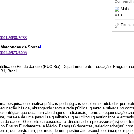
Compartilh
Mais
Mais
Permali
-0001-9038-2038
1
s Marcondes de Souza
-0002-0973-9405
Católica do Rio de Janeiro (PUC-Rio), Departamento de Educação, Programa
RJ, Brasil.
uma pesquisa que analisa práticas pedagógicas decoloniais adotadas por prof
 educação básica, abrangendo tanto a rede pública, quanto a privada no conte
 estratégias que desafiam abordagens tradicionais, como a sequenciação cron
te, trata-se de uma pesquisa qualitativa, que utilizou questionários e entrev
ta de dados. O recorte da pesquisa foi direcionado a professores(as) com f
no Ensino Fundamental e Médio. Estes(as) docentes, selecionados(as) com
nial, demonstraram, por meio de um questionário específico, incorporar per