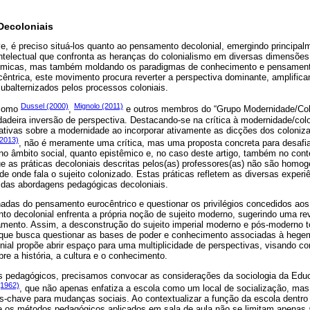
Decoloniais
e, é preciso situá-los quanto ao pensamento decolonial, emergindo principal
intelectual que confronta as heranças do colonialismo em diversas dimensõe
nômicas, mas também moldando os paradigmas de conhecimento e pensament
êntrica, este movimento procura reverter a perspectiva dominante, amplific
ubalternizados pelos processos coloniais.
Dussel (2000)
Mignolo (2011)
 como
,
e outros membros do “Grupo Modernidade/Col
adeira inversão de perspectiva. Destacando-se na crítica à modernidade/colo
ativas sobre a modernidade ao incorporar ativamente as dicções dos colonizad
(2013)
, não é meramente uma crítica, mas uma proposta concreta para desafia
o no âmbito social, quanto epistêmico e, no caso deste artigo, também no conte
 as práticas decoloniais descritas pelos(as) professores(as) não são homog
de onde fala o sujeito colonizado. Estas práticas refletem as diversas experi
e das abordagens pedagógicas decoloniais.
das do pensamento eurocêntrico e questionar os privilégios concedidos ao
o decolonial enfrenta a própria noção de sujeito moderno, sugerindo uma re
amento. Assim, a desconstrução do sujeito imperial moderno e pós-moderno 
que busca questionar as bases de poder e conhecimento associadas à hegemo
ial propõe abrir espaço para uma multiplicidade de perspectivas, visando con
bre a história, a cultura e o conhecimento.
etos pedagógicos, precisamos convocar as considerações da sociologia da Edu
1962)
, que não apenas enfatiza a escola como um local de socialização, 
s-chave para mudanças sociais. Ao contextualizar a função da escola dentro
que os métodos pedagógicos aplicados em sala de aula não se limitam apenas