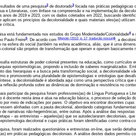
2
3
resultados de uma pesquisa
de doutorado
focada nas práticas pedagógicas d
gua e Literaturas, com ênfase na compreensão e na implementação da decolon
os anos de 2019 e 2023, com os dados coletados em 2022, buscando identifi
aplicam os princípios da decolonialidade e quais materiais eles(as) utiliza
 crítica.
4
uisa está fundamentada nos estudos do Grupo Modernidade/Colonialidade
e 
5
Mignolo (2010, p. 17, tradução nossa)
6
o Paulo Freire
. De acordo com
, a decolon
 na esfera do social (também na esfera acadêmica, aliás, que é uma dimensã
 pós-colonial são projetos de transformação que operam e operam basicamente
desafia estruturas de poder colonial presentes na educação, como currículos 
rarquias epistemológicas, propondo a inclusão de saberes marginalizados. E
nto das hierarquias e a busca pela transformação social, a decolonialidade v
ismo e promovendo uma pluralidade de epistemologias e ontologias que desa
ntese, a decolonialidade é abordada aqui como uma perspectiva crítica que d
a reflexão profunda sobre as dinâmicas de dominação e resistência no conte
ara participar da pesquisa foram professores(as) de Língua Portuguesa e Lit
igo é docente nesta área e atua na educação básica, o processo de seleção d
ado por meio de indicações por pares. O objetivo era encontrar docentes cujas
vessem alinhadas com a pauta decolonial, abordando categorias fundamentai
 de narrativas não-hegemônicas, entre outras. Após a análise das respostas 
etapa – as entrevistas – aqueles(as) que se autodeclararam decoloniais, qu
pistemologia decolonial e cujas práticas foram identificadas como contra-col
uisa, foram realizados questionários e entrevistas on-line, que serão detal
(as) em práticas pedagógicas decoloniais. A análise destes dados permitiu 