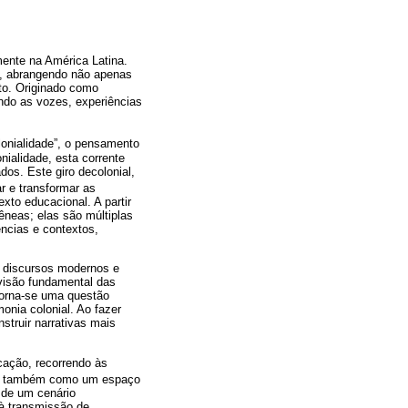
mente na América Latina.
s, abrangendo não apenas
o. Originado como
ando as vozes, experiências
onialidade”, o pensamento
nialidade, esta corrente
os. Este giro decolonial,
r e transformar as
xto educacional. A partir
êneas; elas são múltiplas
ências e contextos,
s discursos modernos e
visão fundamental das
torna-se uma questão
nia colonial. Ao fazer
struir narrativas mais
cação, recorrendo às
mas também como um espaço
 de um cenário
 à transmissão de