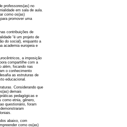
e professores(as) no
ialidade em sala de aula.
car como os(as)
m para promover uma
nas contribuições de
ialidade “é um projeto de
o do social), enquanto a
 na academia europeia e
eurocêntricos, a imposição
mbora compartilhe com a
ão além, focando nas
fiam o conhecimento
esafia as estruturas de
xto educacional.
eraturas. Considerando que
os(as) demais
 práticas pedagógicas e
s como etnia, gênero,
ao questionário, foram
e demonstraram
oniais.
hados abaixo, com
compreender como os(as)