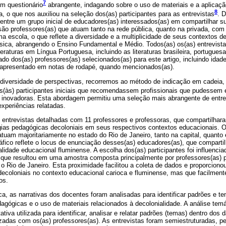
7
um questionário
abrangente, indagando sobre o uso de materiais e a aplicaç
8
a, o que nos auxiliou na seleção dos(as) participantes para as entrevistas
. 
do entre um grupo inicial de educadores(as) interessados(as) em compartilhar 
são professores(as) que atuam tanto na rede pública, quanto na privada, com
 escola, o que reflete a diversidade e a multiplicidade de seus contextos de
sica, abrangendo o Ensino Fundamental e Médio. Todos(as) os(as) entrevist
eraturas em Língua Portuguesa, incluindo as literaturas brasileira, portuguesa
ado dos(as) professores(as) selecionados(as) para este artigo, incluindo idade
 é apresentado em notas de rodapé, quando mencionados(as).
 diversidade de perspectivas, recorremos ao método de indicação em cadeia, i
aos(às) participantes iniciais que recomendassem profissionais que pudessem
 inovadoras. Esta abordagem permitiu uma seleção mais abrangente de entre
experiências relatadas.
 entrevistas detalhadas com 11 professores e professoras, que compartilhara
égias pedagógicas decoloniais em seus respectivos contextos educacionais. O
atuam majoritariamente no estado do Rio de Janeiro, tanto na capital, quanto
áfico reflete o locus de enunciação desses(as) educadores(as), que comparti
lidade educacional fluminense. A escolha dos(as) participantes foi influenciad
o que resultou em uma amostra composta principalmente por professores(as) 
 o Rio de Janeiro. Esta proximidade facilitou a coleta de dados e proporcion
decoloniais no contexto educacional carioca e fluminense, mas que facilmen
os.
ica, as narrativas dos docentes foram analisadas para identificar padrões e t
agógicas e o uso de materiais relacionados à decolonialidade. A análise te
tativa utilizada para identificar, analisar e relatar padrões (temas) dentro dos
izadas com os(as) professores(as). As entrevistas foram semiestruturadas, pe