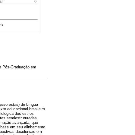
ar
nk
 de Pós-Graduação em
essores(as) de Língua
xto educacional brasileiro.
ológica dos estilos
istas semiestruturadas
ormação avançada, que
 base em seu alinhamento
spectivas decoloniais em