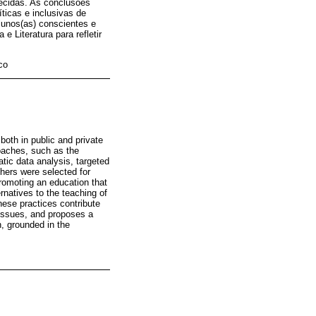
ecidas. As conclusões
ticas e inclusivas de
lunos(as) conscientes e
e Literatura para refletir
co
both in public and private
roaches, such as the
tic data analysis, targeted
hers were selected for
promoting an education that
rnatives to the teaching of
hese practices contribute
 issues, and proposes a
, grounded in the