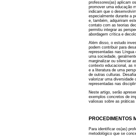
professores(as) aplicam os
promover uma educação mais
indicam que o desenvolvim
especialmente durante a pó
e, também, adquiriram est
contato com as teorias dec
permitiu integrar as persp
abordagem crítica e decolo
Além disso, o estudo inve
podem contribuir para des
representadas nas Língua 
uma sociedade, geralmente
marginalizar ou silenciar 
contexto educacional, as n
e a literatura de uma pers
de outras culturas. Desafia
valorizar uma diversidade
representadas nas discipli
Neste artigo, serão aprese
exemplos concretos de imp
valiosas sobre as prática
PROCEDIMENTOS 
Para identificar os(as) pr
metodológico que se conce