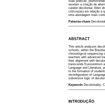
suas práticas, promovendo
revelam a criação de alter
caráter decolonial. Além 
críticos(as) em relação a q
uma abordagem mais contem
Palavras-chave
Decolonial
ABSTRACT
This article analyzes decol
schools, within the Brazili
chronological sequencing o
teachers with advanced tra
their alignment with decolo
transcends Eurocentrism and
Language and Literature, pr
to the formation of student
reconfiguration of Languag
subversive logic of decoloni
Keywords
Decoloniality; C
INTRODUÇÃO