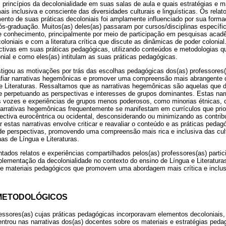
 princípios da decolonialidade em suas salas de aula e quais estratégias e ma
 inclusiva e consciente das diversidades culturais e linguísticas. Os relat
ento de suas práticas decoloniais foi amplamente influenciado por sua for
s-graduação. Muitos(as) deles(as) passaram por cursos/disciplinas específi
e conhecimento, principalmente por meio de participação em pesquisas acad
oloniais e com a literatura crítica que discute as dinâmicas de poder colonia
ectivas em suas práticas pedagógicas, utilizando conteúdos e metodologias 
nial e como eles(as) intitulam as suas práticas pedagógicas.
stigou as motivações por trás das escolhas pedagógicas dos(as) professores(
afiar narrativas hegemônicas e promover uma compreensão mais abrangente d
e Literaturas. Ressaltamos que as narrativas hegemônicas são aquelas qu
 perpetuando as perspectivas e interesses de grupos dominantes. Estas nar
as vozes e experiências de grupos menos poderosos, como minorias étnicas, c
arrativas hegemônicas frequentemente se manifestam em currículos que priori
pectiva eurocêntrica ou ocidental, desconsiderando ou minimizando as contri
r estas narrativas envolve criticar e reavaliar o conteúdo e as práticas pedagó
 de perspectivas, promovendo uma compreensão mais rica e inclusiva das cul
nas de Língua e Literaturas.
ntados relatos e experiências compartilhados pelos(as) professores(as) parti
lementação da decolonialidade no contexto do ensino de Língua e Literaturas
s e materiais pedagógicos que promovem uma abordagem mais crítica e inclus
METODOLÓGICOS
ofessores(as) cujas práticas pedagógicas incorporavam elementos decoloniais
ntrou nas narrativas dos(as) docentes sobre os materiais e estratégias ped