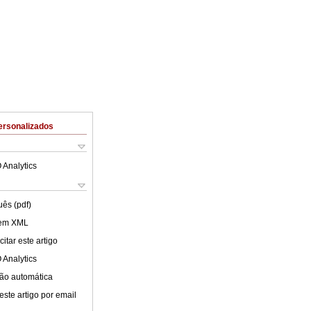
ersonalizados
 Analytics
uês (pdf)
 em XML
itar este artigo
 Analytics
ão automática
este artigo por email