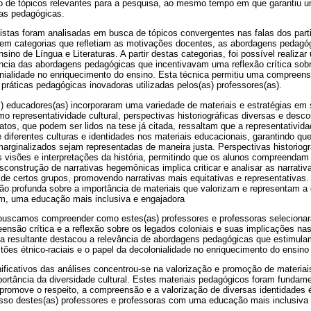
o de tópicos relevantes para a pesquisa, ao mesmo tempo em que garantiu u
cas pedagógicas.
istas foram analisadas em busca de tópicos convergentes nas falas dos part
 em categorias que refletiam as motivações docentes, as abordagens pedagóg
nsino de Língua e Literaturas. A partir destas categorias, foi possível realizar
ncia das abordagens pedagógicas que incentivavam uma reflexão crítica sobr
lonialidade no enriquecimento do ensino. Esta técnica permitiu uma compreen
ráticas pedagógicas inovadoras utilizadas pelos(as) professores(as).
) educadores(as) incorporaram uma variedade de materiais e estratégias em 
 representatividade cultural, perspectivas historiográficas diversas e desco
os, que podem ser lidos na tese já citada, ressaltam que a representatividad
e diferentes culturas e identidades nos materiais educacionais, garantindo qu
marginalizados sejam representadas de maneira justa. Perspectivas historiog
s visões e interpretações da história, permitindo que os alunos compreendam
sconstrução de narrativas hegemônicas implica criticar e analisar as narrati
de certos grupos, promovendo narrativas mais equitativas e representativas. 
o profunda sobre a importância de materiais que valorizam e representam a 
im, uma educação mais inclusiva e engajadora
 buscamos compreender como estes(as) professores e professoras seleciona
são crítica e a reflexão sobre os legados coloniais e suas implicações nas 
tica resultante destacou a relevância de abordagens pedagógicas que estimul
ões étnico-raciais e o papel da decolonialidade no enriquecimento do ensino 
ficativos das análises concentrou-se na valorização e promoção de materiai
ortância da diversidade cultural. Estes materiais pedagógicos foram fundam
romove o respeito, a compreensão e a valorização de diversas identidades ét
so destes(as) professores e professoras com uma educação mais inclusiva 