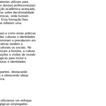
teriais utilizam para
os dos(as) professores(as)
mação acadêmica avançada,
cos sobre decolonialidade
êmicas, onde tiveram
l. Esta formação lhes
que refletem uma
as) e como estas práticas
as culturas e identidades
e dominam e prevalecem em
rativas tendem a
ulturais ou sociais. No
zam a história, a cultura
buições e visões de mundo
gicas para incluir e
turas e identidades
cipantes, destacando
 e oferecendo ideias
iva.
, utilizamos um enfoque
agógicas empregados.