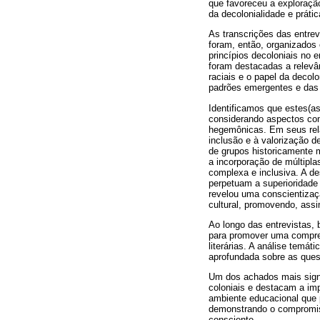
que favoreceu a exploraçã
da decolonialidade e práti
As transcrições das entrev
foram, então, organizados
princípios decoloniais no e
foram destacadas a relevâ
raciais e o papel da deco
padrões emergentes e das p
Identificamos que estes(as
considerando aspectos como
hegemônicas. Em seus relat
inclusão e à valorização d
de grupos historicamente 
a incorporação de múltipla
complexa e inclusiva. A de
perpetuam a superioridade 
revelou uma conscientizaçã
cultural, promovendo, ass
Ao longo das entrevistas,
para promover uma compreen
literárias. A análise temá
aprofundada sobre as quest
Um dos achados mais signi
coloniais e destacam a imp
ambiente educacional que p
demonstrando o compromis
consciente.