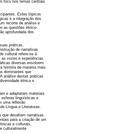
m foco nos temas centrais
icipantes. Estes tópicos
icas e a integração dos
 um recorte de análise e
e as questões étnico-
são aprofundada dos
suas práticas,
nstrução de narrativas
e cultural refere-se à
e as vozes e experiências
ráficas diversas envolvem
 a história de maneira mais
vas dominantes que
A análise destas práticas
diversidade étnica e
ram e adaptaram materiais
esferas linguísticas e
am uma reflexão
de Língua e Literaturas.
s que desafiam narrativas
entais para a criação de um
nicas e culturais,
e culturalmente