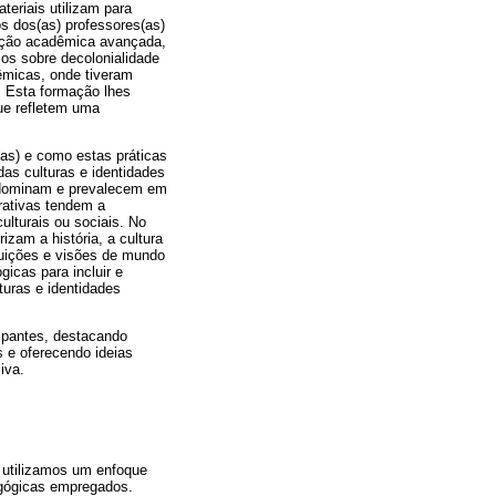
teriais utilizam para
os dos(as) professores(as)
mação acadêmica avançada,
cos sobre decolonialidade
êmicas, onde tiveram
l. Esta formação lhes
que refletem uma
as) e como estas práticas
as culturas e identidades
e dominam e prevalecem em
rativas tendem a
ulturais ou sociais. No
zam a história, a cultura
buições e visões de mundo
gicas para incluir e
turas e identidades
cipantes, destacando
 e oferecendo ideias
iva.
, utilizamos um enfoque
agógicas empregados.