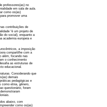
e professores(as) no
ialidade em sala de aula.
car como os(as)
m para promover uma
nas contribuições de
ialidade “é um projeto de
o do social), enquanto a
 na academia europeia e
eurocêntricos, a imposição
mbora compartilhe com a
ão além, focando nas
fiam o conhecimento
esafia as estruturas de
xto educacional.
eraturas. Considerando que
os(as) demais
 práticas pedagógicas e
s como etnia, gênero,
ao questionário, foram
e demonstraram
oniais.
hados abaixo, com
compreender como os(as)