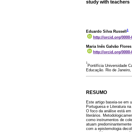
study with teachers
1
Eduardo Silva Russell
http://orcid.org/0000
Maria Inês Galvão Flore
http://orcid.org/0000
1
Pontifícia Universidade 
Educação. Rio de Janeiro, 
RESUMO
Este artigo baseia-se em 
Portuguesa e Literatura na
O foco da análise está em
literários. Metodologicamen
como instrumentos de cole
atuam predominantemente 
com a epistemologia decolo