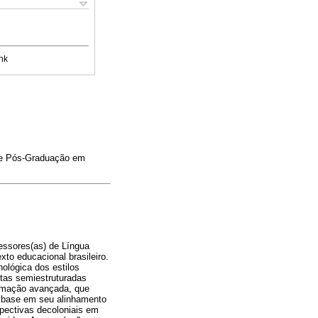
nk
 de Pós-Graduação em
essores(as) de Língua
xto educacional brasileiro.
ológica dos estilos
istas semiestruturadas
ormação avançada, que
 base em seu alinhamento
spectivas decoloniais em