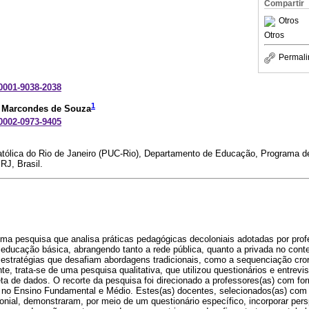
Compartir
Otros
Otros
Permali
-0001-9038-2038
1
s Marcondes de Souza
-0002-0973-9405
Católica do Rio de Janeiro (PUC-Rio), Departamento de Educação, Programa
RJ, Brasil.
uma pesquisa que analisa práticas pedagógicas decoloniais adotadas por prof
 educação básica, abrangendo tanto a rede pública, quanto a privada no conte
 estratégias que desafiam abordagens tradicionais, como a sequenciação cron
te, trata-se de uma pesquisa qualitativa, que utilizou questionários e entrev
ta de dados. O recorte da pesquisa foi direcionado a professores(as) com f
no Ensino Fundamental e Médio. Estes(as) docentes, selecionados(as) com
nial, demonstraram, por meio de um questionário específico, incorporar per