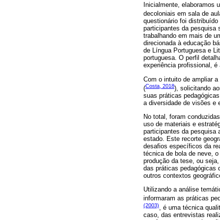
Inicialmente, elaboramos 
decoloniais em sala de aul
questionário foi distribuí
participantes da pesquisa 
trabalhando em mais de uma
direcionada à educação bá
de Língua Portuguesa e Lit
portuguesa. O perfil detalh
experiência profissional,
Com o intuito de ampliar a
Costa, 2018
(
), solicitando 
suas práticas pedagógicas
a diversidade de visões e 
No total, foram conduzidas
uso de materiais e estrat
participantes da pesquisa 
estado. Este recorte geogr
desafios específicos da rea
técnica de bola de neve, 
produção da tese, ou seja,
das práticas pedagógicas 
outros contextos geográfic
Utilizando a análise temát
informaram as práticas ped
(2003)
, é uma técnica quali
caso, das entrevistas real