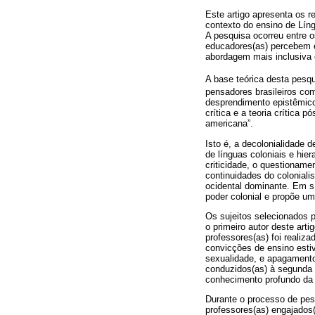
Este artigo apresenta os 
contexto do ensino de Lín
A pesquisa ocorreu entre 
educadores(as) percebem e 
abordagem mais inclusiva e
A base teórica desta pesq
pensadores brasileiros com
desprendimento epistêmico
crítica e a teoria crítica
americana”.
Isto é, a decolonialidade 
de línguas coloniais e hie
criticidade, o questioname
continuidades do colonial
ocidental dominante. Em sí
poder colonial e propõe um
Os sujeitos selecionados p
o primeiro autor deste art
professores(as) foi realiz
convicções de ensino esti
sexualidade, e apagamento
conduzidos(as) à segunda 
conhecimento profundo da e
Durante o processo de pesq
professores(as) engajados