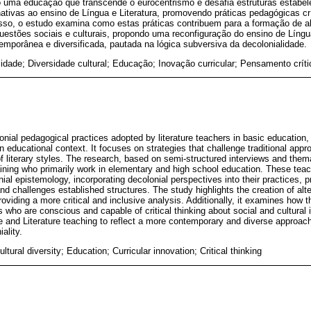
 uma educação que transcende o eurocentrismo e desafia estruturas estabel
nativas ao ensino de Língua e Literatura, promovendo práticas pedagógicas crí
disso, o estudo examina como estas práticas contribuem para a formação de a
uestões sociais e culturais, propondo uma reconfiguração do ensino de Língua 
porânea e diversificada, pautada na lógica subversiva da decolonialidade.
idade; Diversidade cultural; Educação; Inovação curricular; Pensamento críti
onial pedagogical practices adopted by literature teachers in basic education, 
an educational context. It focuses on strategies that challenge traditional app
f literary styles. The research, based on semi-structured interviews and thema
ining who primarily work in elementary and high school education. These teac
nial epistemology, incorporating decolonial perspectives into their practices, 
 challenges established structures. The study highlights the creation of alte
oviding a more critical and inclusive analysis. Additionally, it examines how t
s who are conscious and capable of critical thinking about social and cultural
e and Literature teaching to reflect a more contemporary and diverse approach
ality.
ultural diversity; Education; Curricular innovation; Critical thinking