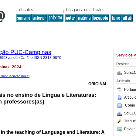
ação PUC-Campinas
Servicios 
3993
versión On-line
ISSN
2318-0870
Revista
pinas 2024
SciELO
-0870v29a2024e10495
Articulo
ORIGINAL
Portug
is no ensino de Língua e Literaturas:
Articu
 professores(as)
Como c
SciELO
Traduc
Enviar 
 in the teaching of Language and Literature: A