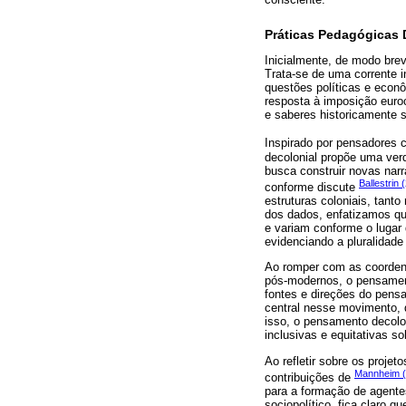
Práticas Pedagógicas 
Inicialmente, de modo brev
Trata-se de uma corrente 
questões políticas e eco
resposta à imposição euroc
e saberes historicamente s
Inspirado por pensadores
decolonial propõe uma verd
busca construir novas narr
Ballestrin 
conforme discute
estruturas coloniais, tant
dos dados, enfatizamos que
e variam conforme o lugar 
evidenciando a pluralidad
Ao romper com as coordena
pós-modernos, o pensament
fontes e direções do pens
central nesse movimento, 
isso, o pensamento decolon
inclusivas e equitativas so
Ao refletir sobre os proj
Mannheim (
contribuições de
para a formação de agente
sociopolítico, fica claro 