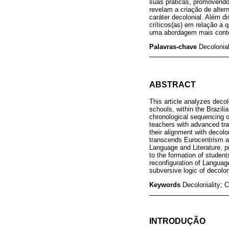
suas práticas, promovendo
revelam a criação de alter
caráter decolonial. Além 
críticos(as) em relação a q
uma abordagem mais contem
Palavras-chave
Decolonial
ABSTRACT
This article analyzes decol
schools, within the Brazili
chronological sequencing o
teachers with advanced tra
their alignment with decolo
transcends Eurocentrism and
Language and Literature, pr
to the formation of student
reconfiguration of Languag
subversive logic of decoloni
Keywords
Decoloniality; C
INTRODUÇÃO