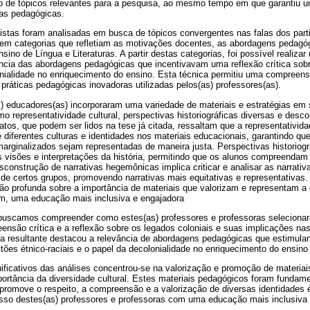
o de tópicos relevantes para a pesquisa, ao mesmo tempo em que garantiu u
cas pedagógicas.
istas foram analisadas em busca de tópicos convergentes nas falas dos part
 em categorias que refletiam as motivações docentes, as abordagens pedagóg
nsino de Língua e Literaturas. A partir destas categorias, foi possível realizar
ncia das abordagens pedagógicas que incentivavam uma reflexão crítica sobr
lonialidade no enriquecimento do ensino. Esta técnica permitiu uma compreen
ráticas pedagógicas inovadoras utilizadas pelos(as) professores(as).
) educadores(as) incorporaram uma variedade de materiais e estratégias em 
 representatividade cultural, perspectivas historiográficas diversas e desco
os, que podem ser lidos na tese já citada, ressaltam que a representatividad
e diferentes culturas e identidades nos materiais educacionais, garantindo qu
marginalizados sejam representadas de maneira justa. Perspectivas historiog
s visões e interpretações da história, permitindo que os alunos compreendam
sconstrução de narrativas hegemônicas implica criticar e analisar as narrati
de certos grupos, promovendo narrativas mais equitativas e representativas. 
o profunda sobre a importância de materiais que valorizam e representam a 
im, uma educação mais inclusiva e engajadora
 buscamos compreender como estes(as) professores e professoras seleciona
são crítica e a reflexão sobre os legados coloniais e suas implicações nas 
tica resultante destacou a relevância de abordagens pedagógicas que estimul
ões étnico-raciais e o papel da decolonialidade no enriquecimento do ensino 
ficativos das análises concentrou-se na valorização e promoção de materiai
ortância da diversidade cultural. Estes materiais pedagógicos foram fundam
romove o respeito, a compreensão e a valorização de diversas identidades ét
so destes(as) professores e professoras com uma educação mais inclusiva 