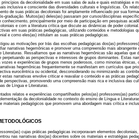
 princípios da decolonialidade em suas salas de aula e quais estratégias e ma
 inclusiva e consciente das diversidades culturais e linguísticas. Os relat
ento de suas práticas decoloniais foi amplamente influenciado por sua for
s-graduação. Muitos(as) deles(as) passaram por cursos/disciplinas específi
e conhecimento, principalmente por meio de participação em pesquisas acad
oloniais e com a literatura crítica que discute as dinâmicas de poder colonia
ectivas em suas práticas pedagógicas, utilizando conteúdos e metodologias 
nial e como eles(as) intitulam as suas práticas pedagógicas.
stigou as motivações por trás das escolhas pedagógicas dos(as) professores(
afiar narrativas hegemônicas e promover uma compreensão mais abrangente d
e Literaturas. Ressaltamos que as narrativas hegemônicas são aquelas qu
 perpetuando as perspectivas e interesses de grupos dominantes. Estas nar
as vozes e experiências de grupos menos poderosos, como minorias étnicas, c
arrativas hegemônicas frequentemente se manifestam em currículos que priori
pectiva eurocêntrica ou ocidental, desconsiderando ou minimizando as contri
r estas narrativas envolve criticar e reavaliar o conteúdo e as práticas pedagó
 de perspectivas, promovendo uma compreensão mais rica e inclusiva das cul
nas de Língua e Literaturas.
ntados relatos e experiências compartilhados pelos(as) professores(as) parti
lementação da decolonialidade no contexto do ensino de Língua e Literaturas
s e materiais pedagógicos que promovem uma abordagem mais crítica e inclus
METODOLÓGICOS
ofessores(as) cujas práticas pedagógicas incorporavam elementos decoloniais
ntrou nas narrativas dos(as) docentes sobre os materiais e estratégias ped