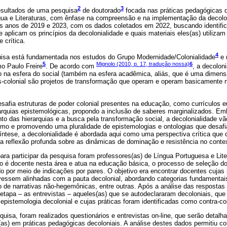
2
3
resultados de uma pesquisa
de doutorado
focada nas práticas pedagógicas d
gua e Literaturas, com ênfase na compreensão e na implementação da decolon
os anos de 2019 e 2023, com os dados coletados em 2022, buscando identifi
aplicam os princípios da decolonialidade e quais materiais eles(as) utiliza
 crítica.
4
uisa está fundamentada nos estudos do Grupo Modernidade/Colonialidade
e 
5
Mignolo (2010, p. 17, tradução nossa)
6
o Paulo Freire
. De acordo com
, a decolon
 na esfera do social (também na esfera acadêmica, aliás, que é uma dimensã
 pós-colonial são projetos de transformação que operam e operam basicamente
desafia estruturas de poder colonial presentes na educação, como currículos 
rarquias epistemológicas, propondo a inclusão de saberes marginalizados. E
nto das hierarquias e a busca pela transformação social, a decolonialidade v
ismo e promovendo uma pluralidade de epistemologias e ontologias que desa
ntese, a decolonialidade é abordada aqui como uma perspectiva crítica que d
a reflexão profunda sobre as dinâmicas de dominação e resistência no conte
ara participar da pesquisa foram professores(as) de Língua Portuguesa e Lit
igo é docente nesta área e atua na educação básica, o processo de seleção d
ado por meio de indicações por pares. O objetivo era encontrar docentes cujas
vessem alinhadas com a pauta decolonial, abordando categorias fundamentai
 de narrativas não-hegemônicas, entre outras. Após a análise das respostas 
etapa – as entrevistas – aqueles(as) que se autodeclararam decoloniais, qu
pistemologia decolonial e cujas práticas foram identificadas como contra-col
uisa, foram realizados questionários e entrevistas on-line, que serão detal
(as) em práticas pedagógicas decoloniais. A análise destes dados permitiu 