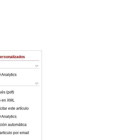
Personalizados
 Analytics
ués (pdf)
lo en XML
itar este artículo
 Analytics
ción automática
articulo por email