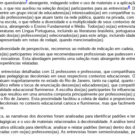
7
um questionário
abrangente, indagando sobre o uso de materiais e a aplicaç
8
a, o que nos auxiliou na seleção dos(as) participantes para as entrevistas
. 
do entre um grupo inicial de educadores(as) interessados(as) em compartilhar 
são professores(as) que atuam tanto na rede pública, quanto na privada, com
 escola, o que reflete a diversidade e a multiplicidade de seus contextos de
sica, abrangendo o Ensino Fundamental e Médio. Todos(as) os(as) entrevist
eraturas em Língua Portuguesa, incluindo as literaturas brasileira, portuguesa
ado dos(as) professores(as) selecionados(as) para este artigo, incluindo idade
 é apresentado em notas de rodapé, quando mencionados(as).
 diversidade de perspectivas, recorremos ao método de indicação em cadeia, i
aos(às) participantes iniciais que recomendassem profissionais que pudessem
 inovadoras. Esta abordagem permitiu uma seleção mais abrangente de entre
experiências relatadas.
 entrevistas detalhadas com 11 professores e professoras, que compartilhara
égias pedagógicas decoloniais em seus respectivos contextos educacionais. O
atuam majoritariamente no estado do Rio de Janeiro, tanto na capital, quanto
áfico reflete o locus de enunciação desses(as) educadores(as), que comparti
lidade educacional fluminense. A escolha dos(as) participantes foi influenciad
o que resultou em uma amostra composta principalmente por professores(as) 
 o Rio de Janeiro. Esta proximidade facilitou a coleta de dados e proporcion
decoloniais no contexto educacional carioca e fluminense, mas que facilmen
os.
ica, as narrativas dos docentes foram analisadas para identificar padrões e t
agógicas e o uso de materiais relacionados à decolonialidade. A análise te
tativa utilizada para identificar, analisar e relatar padrões (temas) dentro dos
izadas com os(as) professores(as). As entrevistas foram semiestruturadas, pe