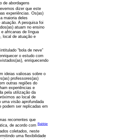
ão de abordagens
Devemos dizer que este
suas experiências. Os(as)
 a maioria deles
 atuação. A pesquisa foi
ados(as) atuam no ensino
 e africanas de língua
, local de atuação e
ntitulado “bola de neve”
 enriquecer o estudo com
vistados(as), enriquecendo
m ideias valiosas sobre o
s(as) professores(as)
 em outras regiões do
lham experiências e
a pela utilização da
próximos ao local de
ou uma visão aprofundada
te podem ser replicadas em
emas recorrentes que
Babbie
mática, de acordo com
 dados coletados, neste
rmitindo uma flexibilidade