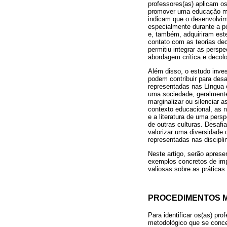
professores(as) aplicam os
promover uma educação mais
indicam que o desenvolvim
especialmente durante a pó
e, também, adquiriram est
contato com as teorias dec
permitiu integrar as persp
abordagem crítica e decolo
Além disso, o estudo inve
podem contribuir para des
representadas nas Língua 
uma sociedade, geralmente
marginalizar ou silenciar 
contexto educacional, as n
e a literatura de uma pers
de outras culturas. Desafia
valorizar uma diversidade
representadas nas discipli
Neste artigo, serão aprese
exemplos concretos de imp
valiosas sobre as prática
PROCEDIMENTOS 
Para identificar os(as) pr
metodológico que se conce