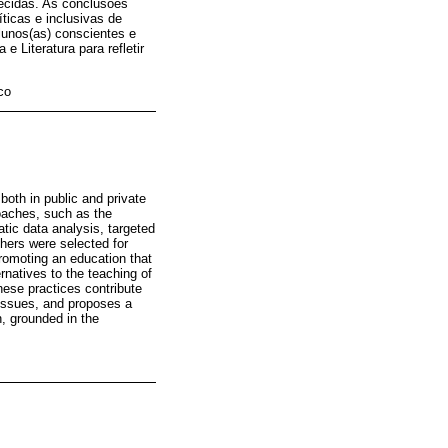
ecidas. As conclusões
ticas e inclusivas de
lunos(as) conscientes e
e Literatura para refletir
co
both in public and private
roaches, such as the
tic data analysis, targeted
hers were selected for
promoting an education that
rnatives to the teaching of
hese practices contribute
 issues, and proposes a
, grounded in the