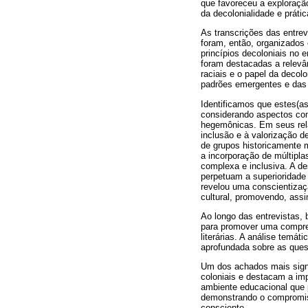
que favoreceu a exploraçã
da decolonialidade e práti
As transcrições das entrev
foram, então, organizados
princípios decoloniais no e
foram destacadas a relevâ
raciais e o papel da deco
padrões emergentes e das p
Identificamos que estes(as
considerando aspectos como
hegemônicas. Em seus relat
inclusão e à valorização d
de grupos historicamente 
a incorporação de múltipla
complexa e inclusiva. A de
perpetuam a superioridade 
revelou uma conscientizaçã
cultural, promovendo, ass
Ao longo das entrevistas,
para promover uma compreen
literárias. A análise temá
aprofundada sobre as quest
Um dos achados mais signi
coloniais e destacam a imp
ambiente educacional que p
demonstrando o compromis
consciente.