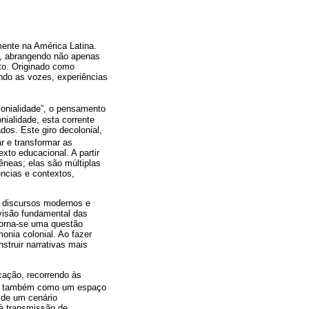
mente na América Latina.
s, abrangendo não apenas
o. Originado como
ando as vozes, experiências
onialidade”, o pensamento
nialidade, esta corrente
os. Este giro decolonial,
r e transformar as
xto educacional. A partir
êneas; elas são múltiplas
ências e contextos,
s discursos modernos e
visão fundamental das
torna-se uma questão
nia colonial. Ao fazer
struir narrativas mais
cação, recorrendo às
mas também como um espaço
 de um cenário
 à transmissão de