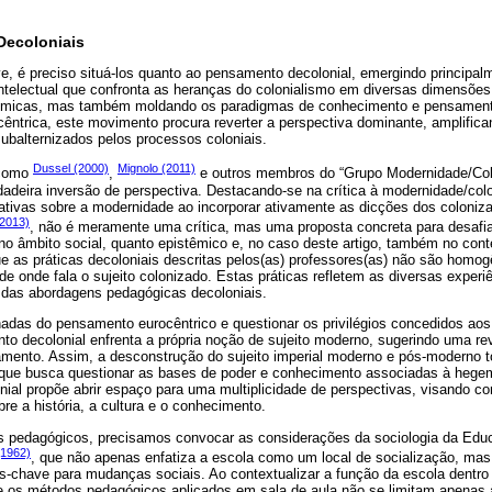
Decoloniais
e, é preciso situá-los quanto ao pensamento decolonial, emergindo principal
intelectual que confronta as heranças do colonialismo em diversas dimensõe
nômicas, mas também moldando os paradigmas de conhecimento e pensament
êntrica, este movimento procura reverter a perspectiva dominante, amplific
ubalternizados pelos processos coloniais.
Dussel (2000)
Mignolo (2011)
 como
,
e outros membros do “Grupo Modernidade/Col
adeira inversão de perspectiva. Destacando-se na crítica à modernidade/colo
ativas sobre a modernidade ao incorporar ativamente as dicções dos colonizad
(2013)
, não é meramente uma crítica, mas uma proposta concreta para desafia
o no âmbito social, quanto epistêmico e, no caso deste artigo, também no conte
 as práticas decoloniais descritas pelos(as) professores(as) não são homog
de onde fala o sujeito colonizado. Estas práticas refletem as diversas experi
e das abordagens pedagógicas decoloniais.
das do pensamento eurocêntrico e questionar os privilégios concedidos ao
o decolonial enfrenta a própria noção de sujeito moderno, sugerindo uma re
amento. Assim, a desconstrução do sujeito imperial moderno e pós-moderno 
que busca questionar as bases de poder e conhecimento associadas à hegemo
ial propõe abrir espaço para uma multiplicidade de perspectivas, visando con
bre a história, a cultura e o conhecimento.
etos pedagógicos, precisamos convocar as considerações da sociologia da Edu
1962)
, que não apenas enfatiza a escola como um local de socialização, 
s-chave para mudanças sociais. Ao contextualizar a função da escola dentro
que os métodos pedagógicos aplicados em sala de aula não se limitam apenas