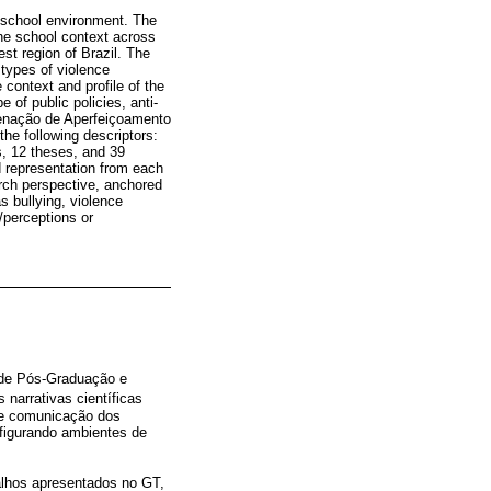
e school environment. The
the school context across
est region of Brazil. The
 types of violence
 context and profile of the
 of public policies, anti-
denação de Aperfeiçoamento
he following descriptors:
ns, 12 theses, and 39
od representation from each
arch perspective, anchored
s bullying, violence
/perceptions or
 de Pós-Graduação e
s narrativas científicas
 de comunicação dos
figurando ambientes de
balhos apresentados no GT,