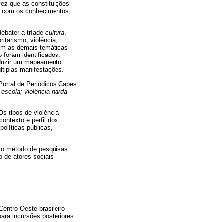
vez que as constituições
 e com os conhecimentos,
debater a tríade
cultura
,
ritarismo, violência,
com as demais temáticas
 foram identificados.
roduzir um mapeamento
ltiplas manifestações.
 Portal de Periódicos Capes
; escola; violência na/da
Os tipos de violência
contexto e perfil dos
olíticas públicas,
m o método de pesquisas
o de atores sociais
Centro-Oeste brasileiro
para incursões posteriores