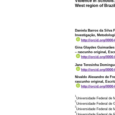
Violence in Schools:
West region of Braz
Daniela Barros da Silva 
Investigação, Metodologia
http://orcid.org/0000
Gina Glaydes Guimarães 
– rascunho original, Escr
http://orcid.org/0000
Jane Teresinha Domingue
http://orcid.org/0000
Nivaldo Alexandre de Fre
rascunho original, Escrit
http://orcid.org/0000
1
Universidade Federal de 
2
Universidade Federal de
3
Universidade Federal de M
4
Universidade Federal de 