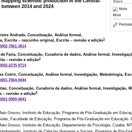
 mapping scientific production in the Central-
Share
il between 2014 and 2024
More
More
Permali
Freire Andrade
, Conceituação, Análise formal,
1
, Escrita – rascunho original, Escrita – revisão e edição
-0002-7861-3814
de Faria
, Conceituação, Curadoria de dados, Análise formal, Investigaç
2
ita – revisão e edição
-0002-2235-9714
s Cotrin
, Conceituação, Análise formal, Investigação, Metodologia, Escr
-0001-7064-9444
itas
, Conceituação, Curadoria de dados, Análise formal, Investigação, M
4
a – revisão e edição
-0001-9900-4041
Mato Grosso, Instituto de Educação, Programa de Pós-Graduação em Educaçã
 Goiás, Faculdade de Educação, Programa de Pós-Graduação em Educação. G
ato Grosso, Instituto de Educação, Departamento de Psicologia. Cuiabá, MT,
Rondonópolis, Instituto de Ciências Humanas e Sociais, Programa de Pós-G