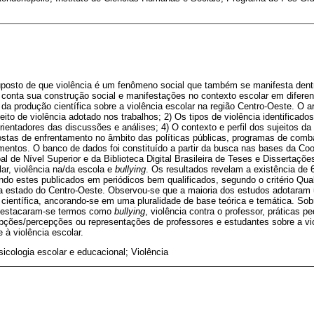
suposto de que violência é um fenômeno social que também se manifesta dentr
conta sua construção social e manifestações no contexto escolar em diferent
a produção científica sobre a violência escolar na região Centro-Oeste. O art
to de violência adotado nos trabalhos; 2) Os tipos de violência identificados
rientadores das discussões e análises; 4) O contexto e perfil dos sujeitos da
stas de enfrentamento no âmbito das políticas públicas, programas de comba
entos. O banco de dados foi constituído a partir da busca nas bases da Co
 de Nível Superior e da Biblioteca Digital Brasileira de Teses e Dissertaçõ
lar, violência na/da escola e
bullying
. Os resultados revelam a existência de 
tando estes publicados em periódicos bem qualificados, segundo o critério Qua
a estado do Centro-Oeste. Observou-se que a maioria dos estudos adotaram
o científica, ancorando-se em uma pluralidade de base teórica e temática. So
, destacaram-se termos como
bullying
, violência contra o professor, práticas 
epções/percepções ou representações de professores e estudantes sobre a vi
à violência escolar.
icologia escolar e educacional; Violência