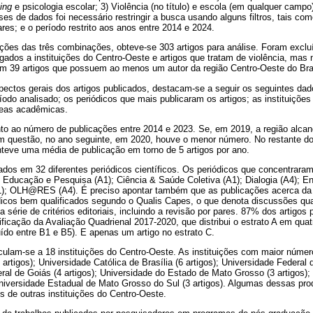
ing
e psicologia escolar; 3) Violência (no título) e escola (em qualquer campo
ses de dados foi necessário restringir a busca usando alguns filtros, tais co
ares; e o período restrito aos anos entre 2014 e 2024.
ções das três combinações, obteve-se 303 artigos para análise. Foram excluí
gados a instituições do Centro-Oeste e artigos que tratam de violência, mas 
m 39 artigos que possuem ao menos um autor da região Centro-Oeste do Bras
pectos gerais dos artigos publicados, destacam-se a seguir os seguintes dad
íodo analisado; os periódicos que mais publicaram os artigos; as instituiçõe
áreas acadêmicas.
o ao número de publicações entre 2014 e 2023. Se, em 2019, a região alca
m questão, no ano seguinte, em 2020, houve o menor número. No restante do
eve uma média de publicação em torno de 5 artigos por ano.
ados em 32 diferentes periódicos científicos. Os periódicos que concentrar
m: Educação e Pesquisa (A1); Ciência & Saúde Coletiva (A1); Dialogia (A4); En
); OLH@RES (A4). É preciso apontar também que as publicações acerca da t
icos bem qualificados segundo o Qualis Capes, o que denota discussões qua
série de critérios editoriais, incluindo a revisão por pares. 87% dos artigos
ificação da Avaliação Quadrienal 2017-2020, que distribui o estrato A em qua
buído entre B1 e B5). E apenas um artigo no estrato C.
culam-se a 18 instituições do Centro-Oeste. As instituições com maior númer
 artigos); Universidade Católica de Brasília (6 artigos); Universidade Federa
eral de Goiás (4 artigos); Universidade do Estado de Mato Grosso (3 artigos);
Universidade Estadual de Mato Grosso do Sul (3 artigos). Algumas dessas pr
 de outras instituições do Centro-Oeste.