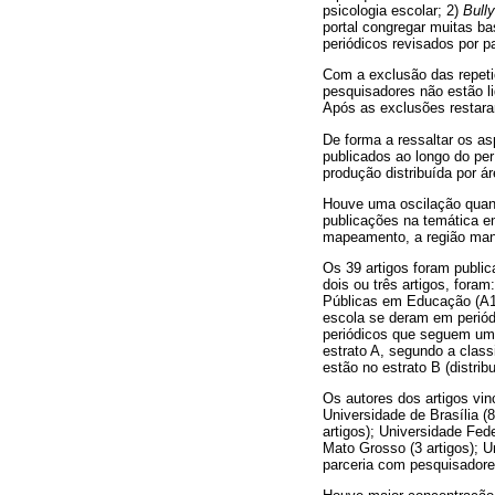
psicologia escolar; 2)
Bully
portal congregar muitas ba
periódicos revisados por p
Com a exclusão das repeti
pesquisadores não estão li
Após as exclusões restara
De forma a ressaltar os as
publicados ao longo do per
produção distribuída por 
Houve uma oscilação quant
publicações na temática e
mapeamento, a região mant
Os 39 artigos foram public
dois ou três artigos, fora
Públicas em Educação (A1
escola se deram em periód
periódicos que seguem uma 
estrato A, segundo a class
estão no estrato B (distri
Os autores dos artigos vin
Universidade de Brasília (8
artigos); Universidade Fed
Mato Grosso (3 artigos); 
parceria com pesquisadores