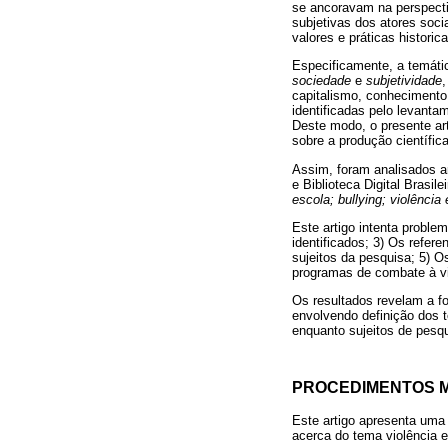
se ancoravam na perspectiv
subjetivas dos atores soc
valores e práticas histori
Especificamente, a temátic
sociedade
e
subjetividade
,
capitalismo, conhecimento,
identificadas pelo levanta
Deste modo, o presente ar
sobre a produção científic
Assim, foram analisados ar
e Biblioteca Digital Brasi
escola; bullying; violência 
Este artigo intenta proble
identificados; 3) Os refere
sujeitos da pesquisa; 5) O
programas de combate à v
Os resultados revelam a f
envolvendo definição dos t
enquanto sujeitos de pesq
PROCEDIMENTOS 
Este artigo apresenta uma 
acerca do tema violência e