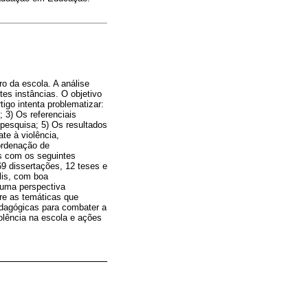
o da escola. A análise
es instâncias. O objetivo
igo intenta problematizar:
; 3) Os referenciais
 pesquisa; 5) Os resultados
te à violência,
ordenação de
es com os seguintes
69 dissertações, 12 teses e
lis, com boa
 uma perspectiva
bre as temáticas que
pedagógicas para combater a
olência na escola e ações