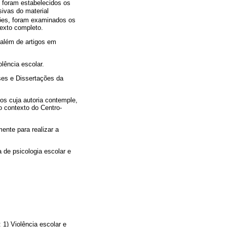
, foram estabelecidos os
sivas do material
ções, foram examinados os
texto completo.
 além de artigos em
iolência escolar.
ses e Dissertações da
os cuja autoria contemple,
o contexto do Centro-
ente para realizar a
 de psicologia escolar e
1) Violência escolar e