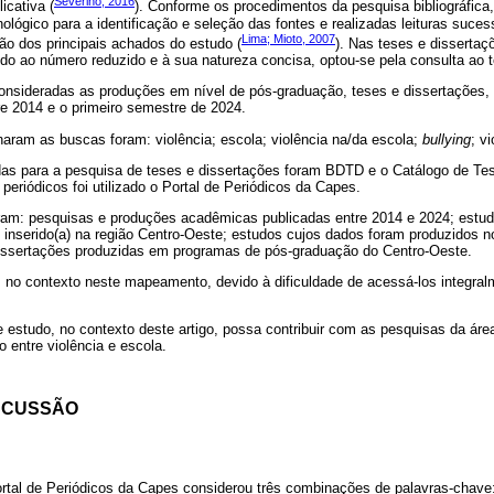
Severino, 2016
icativa (
). Conforme os procedimentos da pesquisa bibliográfica
ológico para a identificação e seleção das fontes e realizadas leituras suces
Lima; Mioto, 2007
ão dos principais achados do estudo (
). Nas teses e disserta
do ao número reduzido e à sua natureza concisa, optou-se pela consulta ao 
consideradas as produções em nível de pós-graduação, teses e dissertações,
re 2014 e o primeiro semestre de 2024.
naram as buscas foram: violência; escola; violência na/da escola;
bullying
; v
das para a pesquisa de teses e dissertações foram BDTD e o Catálogo de Te
periódicos foi utilizado o Portal de Periódicos da Capes.
foram: pesquisas e produções acadêmicas publicadas entre 2014 e 2024; estud
 inserido(a) na região Centro-Oeste; estudos cujos dados foram produzidos n
 dissertações produzidas em programas de pós-graduação do Centro-Oeste.
, no contexto neste mapeamento, devido à dificuldade de acessá-los integralm
 estudo, no contexto deste artigo, possa contribuir com as pesquisas da área
o entre violência e escola.
SCUSSÃO
rtal de Periódicos da Capes considerou três combinações de palavras-chave: 