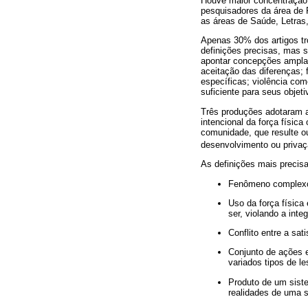
Houve maior concentração
pesquisadores da área de P
as áreas de Saúde, Letras
Apenas 30% dos artigos tr
definições precisas, mas s
apontar concepções amplas 
aceitação das diferenças; 
específicas; violência com
suficiente para seus objeti
Três produções adotaram a
intencional da força físic
comunidade, que resulte ou
desenvolvimento ou privaç
As definições mais precis
Fenômeno complexo,
Uso da força física
ser, violando a int
Conflito entre a sat
Conjunto de ações e
variados tipos de l
Produto de um siste
realidades de uma s