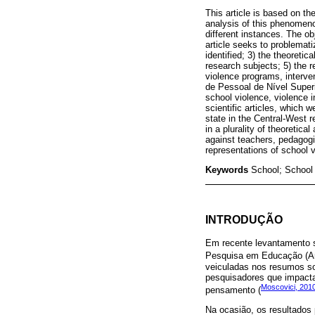
This article is based on t
analysis of this phenomenon
different instances. The ob
article seeks to problemati
identified; 3) the theoreti
research subjects; 5) the r
violence programs, interv
de Pessoal de Nível Superi
school violence, violence i
scientific articles, which 
state in the Central-West r
in a plurality of theoretic
against teachers, pedagogi
representations of school 
Keywords
School; School
INTRODUÇÃO
Em recente levantamento 
Pesquisa em Educação (An
veiculadas nos resumos so
pesquisadores que impact
Moscovici, 201
pensamento (
Na ocasião, os resultados 