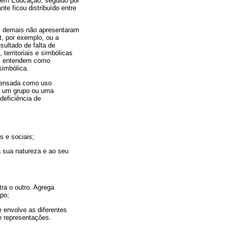
 em Educação, seguido por
te ficou distribuído entre
s demais não apresentaram
t, por exemplo, ou a
sultado de falta de
erritoriais e simbólicas
gos entendem como
 simbólica.
 pensada como uso
tra um grupo ou uma
deficiência de
 e sociais;
à sua natureza e ao seu
tra o outro. Agrega
upo;
 envolve as diferentes
e representações.