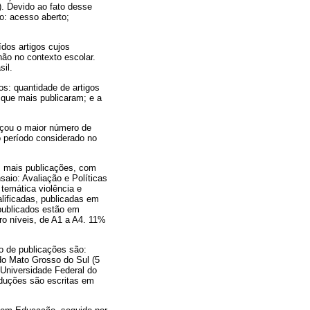
). Devido ao fato desse
mo: acesso aberto;
dos artigos cujos
não no contexto escolar.
il.
os: quantidade de artigos
s que mais publicaram; e a
nçou o maior número de
 período considerado no
am mais publicações, com
saio: Avaliação e Políticas
emática violência e
lificadas, publicadas em
 publicados estão em
tro níveis, de A1 a A4. 11%
o de publicações são:
l do Mato Grosso do Sul (5
 Universidade Federal do
oduções são escritas em