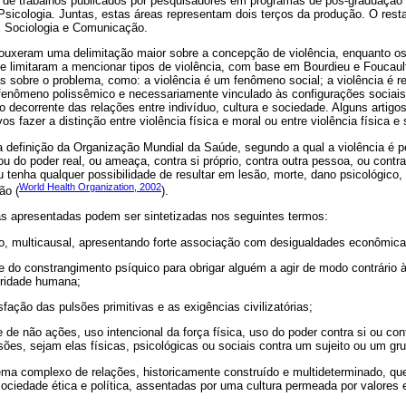
 de trabalhos publicados por pesquisadores em programas de pós-graduação
sicologia. Juntas, estas áreas representam dois terços da produção. O restan
, Sociologia e Comunicação.
ouxeram uma delimitação maior sobre a concepção de violência, enquanto o
e limitaram a mencionar tipos de violência, com base em Bourdieu e Foucaul
sobre o problema, como: a violência é um fenômeno social; a violência é re
fenômeno polissêmico e necessariamente vinculado às configurações sociais, t
o decorrente das relações entre indivíduo, cultura e sociedade. Alguns arti
vos fazer a distinção entre violência física e moral ou entre violência física e
 definição da Organização Mundial da Saúde, segundo a qual a violência é
a ou do poder real, ou ameaça, contra si próprio, contra outra pessoa, ou con
 tenha qualquer possibilidade de resultar em lesão, morte, dano psicológico, 
World Health Organization, 2002
ão (
).
as apresentadas podem ser sintetizadas nos seguintes termos:
 multicausal, apresentando forte associação com desigualdades econômicas
 e do constrangimento psíquico para obrigar alguém a agir de modo contrário 
egridade humana;
isfação das pulsões primitivas e as exigências civilizatórias;
 de não ações, uso intencional da força física, uso do poder contra si ou con
esões, sejam elas físicas, psicológicas ou sociais contra um sujeito ou um gr
ma complexo de relações, historicamente construído e multideterminado, que
ociedade ética e política, assentadas por uma cultura permeada por valores 