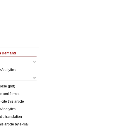
on Demand
 Analytics
uese (pdf)
 in xml format
cite this article
 Analytics
ic translation
is article by e-mail