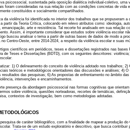
a psicossocial, sustentada pela oposição dialética individual-coletivo, uma 
iais foram consideradas na sua relação com as condições concretas de vida
camente constituídos e socialmente compartilhados.
a da violência foi identificada no interior dos trabalhos que se propuseram a 
 a partir da Teoria Crítica, colocando em relevo atributos como: ideologia, auto
 emancipação, arte e resistência. Tal recorte foi analisado em sua relação 
mento. Assim, é importante considerar que estudos sobre violência escolar não
tigo buscou analisar o tema a partir de outras bases de dados de modo a p
a no Centro-Oeste, entre 2014-2024, a respeito da violência escolar e suas mú
tigos científicos em periódicos, teses e dissertações registrados nas bases
leira de Teses e Dissertações (BDTD), com os seguintes descritores:
violência
escolar
.
matizar: 1) O delineamento do conceito de violência adotado nos trabalhos; 2) 
nciais teóricos e metodológicos orientadores das discussões e análises; 4) O 
s resultados das pesquisas; 6) As propostas de enfrentamento no âmbito das p
iolência, intervenções e encaminhamentos.
orte presença da abordagem psicossocial nas formas cognitivas que orienta
ermos sobre violência, questões norteadoras, recortes de temáticas, definiçã
uisa, contextos de investigação, bem como metodologias adotadas.
METODOLÓGICOS
pesquisa de caráter bibliográfico, com a finalidade de mapear a produção do 
scolar. Trata-se de um estudo exploratório e descritivo, que busca contribuir 