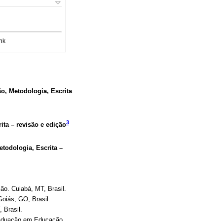
nk
ão, Metodologia, Escrita
3
ita – revisão e edição
etodologia, Escrita –
o. Cuiabá, MT, Brasil.
oiás, GO, Brasil.
 Brasil.
raduação em Educação.