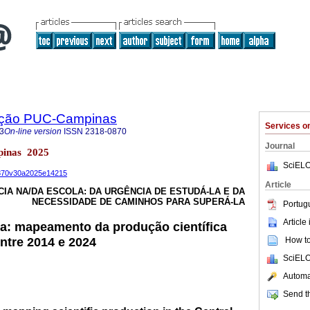
ação PUC-Campinas
Services 
3
On-line version
ISSN
2318-0870
Journal
pinas 2025
SciELO
-0870v30a2025e14215
Article
CIA NA/DA ESCOLA: DA URGÊNCIA DE ESTUDÁ-LA E DA
NECESSIDADE DE CAMINHOS PARA SUPERÁ-LA
Portug
Article
la: mapeamento da produção científica
ntre 2014 e 2024
How to 
SciELO
Automat
Send th