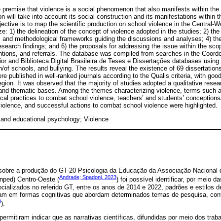
he premise that violence is a social phenomenon that also manifests within th
 will take into account its social construction and its manifestations within 
jective is to map the scientific production on school violence in the Central-W
ze: 1) the delineation of the concept of violence adopted in the studies; 2) the
cal and methodological frameworks guiding the discussions and analyses; 4) the
esearch findings; and 6) the proposals for addressing the issue within the scope
entions, and referrals. The database was compiled from searches in the Coor
or and Biblioteca Digital Brasileira de Teses e Dissertações databases using t
n/of schools, and bullying. The results reveal the existence of 69 dissertatio
were published in well-ranked journals according to the Qualis criteria, with go
egion. It was observed that the majority of studies adopted a qualitative rese
al and thematic bases. Among the themes characterizing violence, terms such a
cal practices to combat school violence, teachers’ and students’ conceptions
violence, and successful actions to combat school violence were highlighted.
 and educational psychology; Violence
sobre a produção do GT-20 Psicologia da Educação da Associação Nacional
Andrade; Spadoni, 2023
ped) Centro-Oeste (
) foi possível identificar, por meio da
cializados no referido GT, entre os anos de 2014 e 2022, padrões e estilos
am em formas cognitivas que abordam determinados temas de pesquisa, con
0
).
permitiram indicar que as narrativas científicas, difundidas por meio dos tra