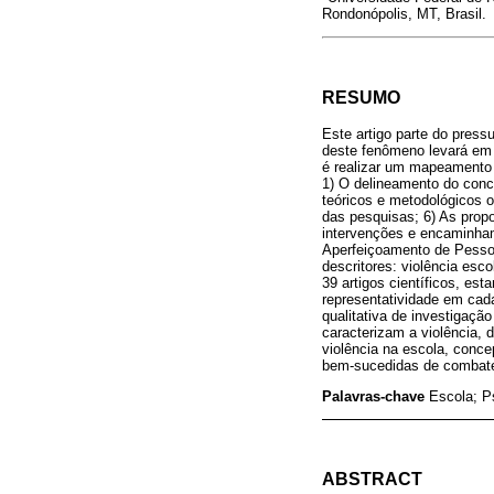
Rondonópolis, MT, Brasil.
RESUMO
Este artigo parte do pres
deste fenômeno levará em 
é realizar um mapeamento d
1) O delineamento do concei
teóricos e metodológicos o
das pesquisas; 6) As propo
intervenções e encaminham
Aperfeiçoamento de Pessoal
descritores: violência esco
39 artigos científicos, es
representatividade em cad
qualitativa de investigaçã
caracterizam a violência
violência na escola, conc
bem-sucedidas de combate 
Palavras-chave
Escola; Ps
ABSTRACT