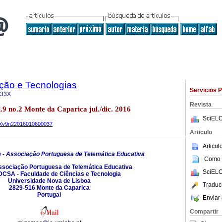
ão e Tecnologias
Servicios 
933X
Revista
.9 no.2 Monte da Caparica jul./dic. 2016
SciELO
33Xv9n22016010600037
Articulo
Articu
- Associação Portuguesa de Telemática Educativa
Como c
sociação Portuguesa de Telemática Educativa
SciELO
CSA - Faculdade de Ciências e Tecnologia
Universidade Nova de Lisboa
Traduc
2829-516 Monte da Caparica
Portugal
Enviar 
Compartir