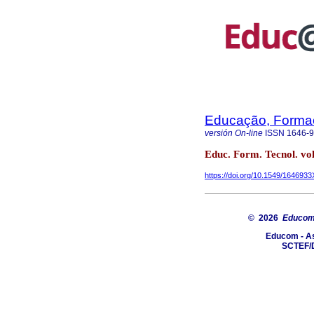
Educação, Formaç
versión On-line
ISSN
1646-
Educ. Form. Tecnol. vol
https://doi.org/10.1549/16469
© 2026
Educom 
Educom - As
SCTEF/D