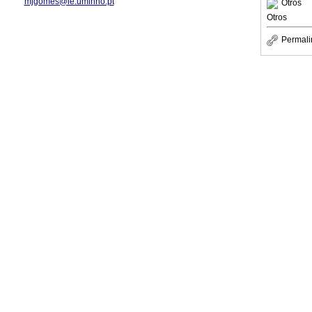
mjgomes@ie.uminho.pt
Otros
Otros
Permali