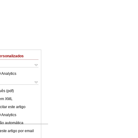
ersonalizados
 Analytics
uês (pdf)
 em XML
itar este artigo
 Analytics
ão automática
este artigo por email