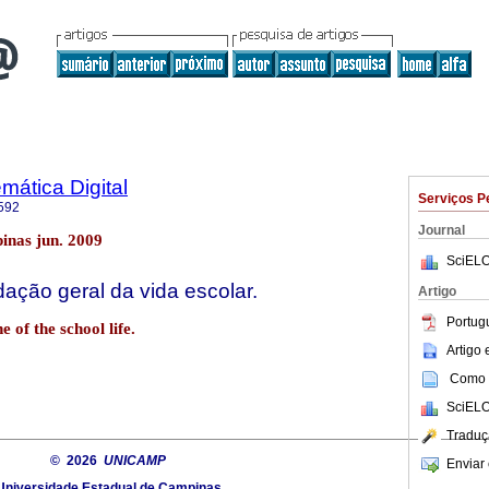
ática Digital
Serviços P
592
Journal
inas jun. 2009
SciELO
ção geral da vida escolar.
Artigo
Portug
 of the school life.
Artigo
Como c
SciELO
Traduç
© 2026
UNICAMP
Enviar 
Universidade Estadual de Campinas