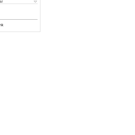
ar
nk