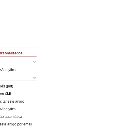
ersonalizados
 Analytics
uês (pdf)
 em XML
itar este artigo
 Analytics
ão automática
este artigo por email