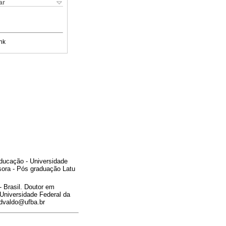
ar
nk
ducação - Universidade
sora - Pós graduação Latu
 Brasil. Doutor em
Universidade Federal da
edvaldo@ufba.br