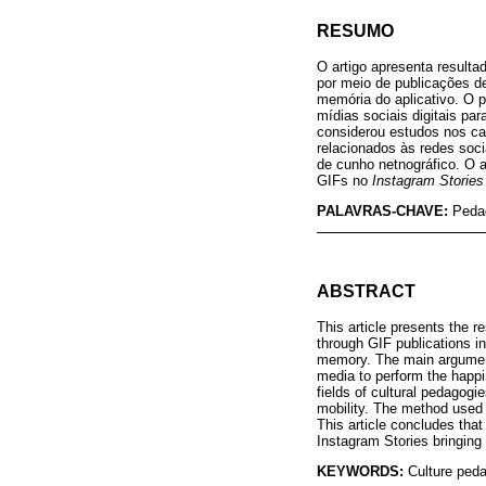
RESUMO
O artigo apresenta resulta
por meio de publicações 
memória do aplicativo. O p
mídias sociais digitais pa
considerou estudos nos ca
relacionados às redes socia
de cunho netnográfico. O a
GIFs no
Instagram Stories
PALAVRAS-CHAVE:
Pedag
ABSTRACT
This article presents the 
through GIF publications i
memory. The main argument 
media to perform the happi
fields of cultural pedagogi
mobility. The method used t
This article concludes tha
Instagram Stories bringing
KEYWORDS:
Culture ped