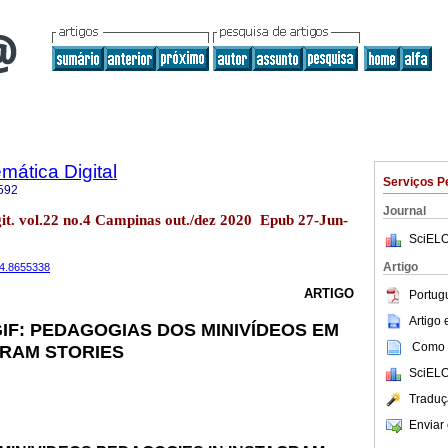
ática Digital
Serviços P
592
Journal
it. vol.22 no.4 Campinas out./dez 2020 Epub 27-Jun-
SciELO
Artigo
2i4.8655338
ARTIGO
Portug
Artigo
GIF: PEDAGOGIAS DOS MINIVÍDEOS EM
Como c
GRAM STORIES
SciELO
Traduç
Enviar 