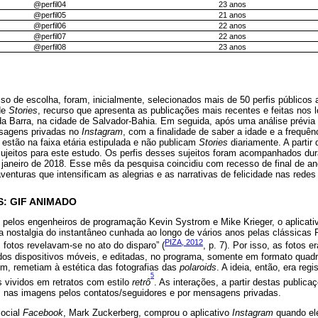
@perfil04
23 anos
@perfil05
21 anos
@perfil06
22 anos
@perfil07
22 anos
@perfil08
23 anos
so de escolha, foram, inicialmente, selecionados mais de 50 perfis públicos
de
Stories
, recurso que apresenta as publicações mais recentes e feitas nos 
 da Barra, na cidade de Salvador-Bahia. Em seguida, após uma análise prévia
nsagens privadas no
Instagram
, com a finalidade de saber a idade e a frequên
estão na faixa etária estipulada e não publicam
Stories
diariamente. A partir 
ujeitos para este estudo. Os perfis desses sujeitos foram acompanhados dur
janeiro de 2018. Esse mês da pesquisa coincidiu com recesso de final de an
enturas que intensificam as alegrias e as narrativas de felicidade nas redes s
S: GIF ANIMADO
 pelos engenheiros de programação Kevin Systrom e Mike Krieger, o aplicat
r a nostalgia do instantâneo cunhada ao longo de vários anos pelas clássicas
PIZA, 2012
s fotos revelavam-se no ato do disparo” (
, p. 7). Por isso, as fotos 
 dos dispositivos móveis, e editadas, no programa, somente em formato quadra
em, remetiam à estética das fotografias das
polaroids
. A ideia, então, era reg
5
es vividos em retratos com estilo
retrô
. As interações, a partir destas publica
s nas imagens pelos contatos/seguidores e por mensagens privadas.
social
Facebook
, Mark Zuckerberg, comprou o aplicativo
Instagram
quando ele