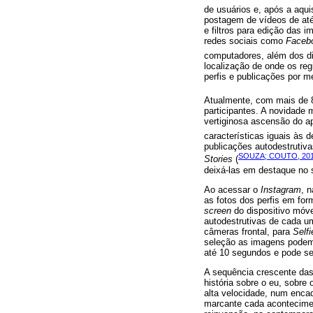
de usuários e, após a aqu
postagem de vídeos de até
e filtros para edição das i
redes sociais como
Facebo
computadores, além dos di
localização de onde os reg
perfis e publicações por 
Atualmente, com mais de 
participantes. A novidade 
vertiginosa ascensão do ap
características iguais às 
publicações autodestrutiv
SOUZA; COUTO, 20
Stories
(
deixá-las em destaque no s
Ao acessar o
Instagram
, 
as fotos dos perfis em fo
screen
do dispositivo móvel
autodestrutivas de cada u
câmeras frontal, para
Selfi
seleção as imagens podem
até 10 segundos e pode se
A sequência crescente da
história sobre o eu, sobre
alta velocidade, num enca
marcante cada acontecime