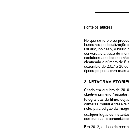
Fonte os autores
No que se refere ao proces
busca via geolocalização 
usuário, no caso, o bairro
conversa via troca de me
excluídos aqueles que não 
alcançado o número de 8 s
dezembro de 2017 a 10 de 
época propícia para mais av
3 INSTAGRAM STORIE
Criado em outubro de 2010
objetivo primeiro “resgata
fotográficas de filme, cuja
câmeras frontal e traseira
nele, para edição da imag
qualquer lugar, os instant
das curtidas e comentário
Em 2012, o dono da rede 