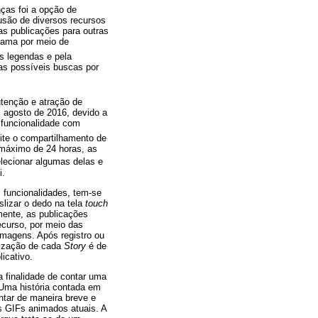
as foi a opção de
usão de diversos recursos
das publicações para outras
rama por meio de
 legendas e pela
 as possíveis buscas por
tenção e atração de
agosto de 2016, devido a
funcionalidade com
mite o compartilhamento de
 máximo de 24 horas, as
lecionar algumas delas e
i.
 funcionalidades, tem-se
slizar o dedo na tela
touch
amente, as publicações
ecurso, por meio das
 imagens. Após registro ou
lização de cada
Story
é de
icativo.
a finalidade de contar uma
 Uma história contada em
ntar de maneira breve e
 GIFs animados atuais. A