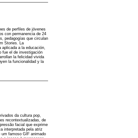
nes de perfiles de jóvenes
deos con permanencia de 24
es, pedagogías que circulan
am Stories. La
 aplicada a la educación,
 fue el de investigación
rollan la felicidad vivida
yen la funcionalidad y la
rivados da cultura pop,
es recontextualizadas, de
ressão facial que exprime
 interpretada pela atriz
se um famoso GIF animado