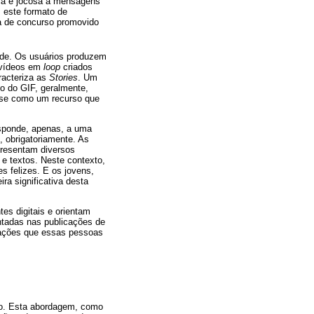
ica e jocosa à mensagens
, este formato de
ma de concurso promovido
ade. Os usuários produzem
nivídeos em
loop
criados
racteriza as
Stories
. Um
do do GIF, geralmente,
-se como um recurso que
responde, apenas, a uma
, obrigatoriamente. As
resentam diversos
 e textos. Neste contexto,
s felizes. E os jovens,
a significativa desta
es digitais e orientam
entadas nas publicações de
 ações que essas pessoas
fico. Esta abordagem, como