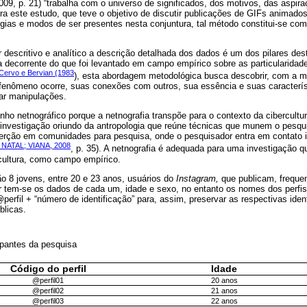
9, p. 21) “trabalha com o universo de significados, dos motivos, das aspir
ara este estudo, que teve o objetivo de discutir publicações de GIFs animado
ias e modos de ser presentes nesta conjuntura, tal método constitui-se c
r descritivo e analítico a descrição detalhada dos dados é um dos pilares d
 decorrente do que foi levantado em campo empírico sobre as particularidad
Cervo e Bervian (1983
), esta abordagem metodológica busca descobrir, com a ma
fenômeno ocorre, suas conexões com outros, sua essência e suas característ
r manipulações.
nho netnográfico porque a netnografia transpõe para o contexto da cibercult
 investigação oriundo da antropologia que reúne técnicas que munem o pesqui
nserção em comunidades para pesquisa, onde o pesquisador entra em contato i
NATAL; VIANA, 2008
, p. 35). A netnografia é adequada para uma investigação 
cultura, como campo empírico.
o 8 jovens, entre 20 e 23 anos, usuários do
Instagram,
que publicam, freque
r tem-se os dados de cada um, idade e sexo, no entanto os nomes dos perfis,
@perfil + “número de identificação” para, assim, preservar as respectivas ide
blicas.
cipantes da pesquisa
Código do perfil
Idade
@perfil01
20 anos
@perfil02
21 anos
@perfil03
22 anos