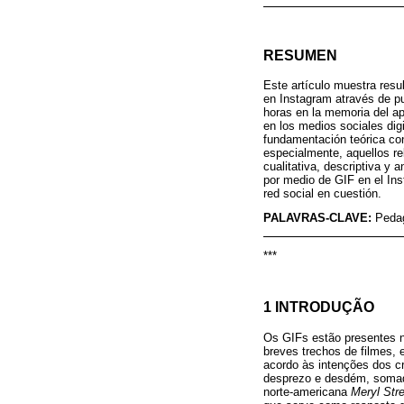
RESUMEN
Este artículo muestra resu
en Instagram através de pu
horas en la memoria del ap
en los medios sociales digi
fundamentación teórica con
especialmente, aquellos rel
cualitativa, descriptiva y 
por medio de GIF en el Ins
red social en cuestión.
PALAVRAS-CLAVE:
Pedag
***
1 INTRODUÇÃO
Os GIFs estão presentes na
breves trechos de filmes,
acordo às intenções dos c
desprezo e desdém, somad
norte-americana
Meryl Str