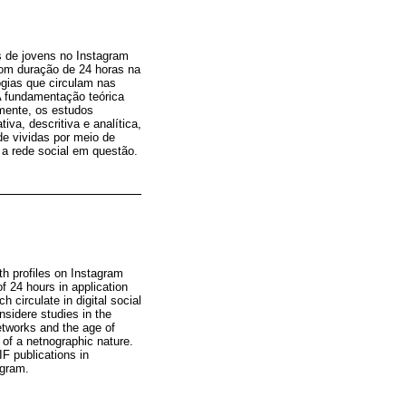
s de jovens no Instagram
com duração de 24 horas na
ogias que circulam nas
A fundamentação teórica
mente, os estudos
iva, descritiva e analítica,
de vividas por meio de
 a rede social em questão.
th profiles on Instagram
f 24 hours in application
circulate in digital social
sidere studies in the
Networks and the age of
 of a netnographic nature.
F publications in
agram.