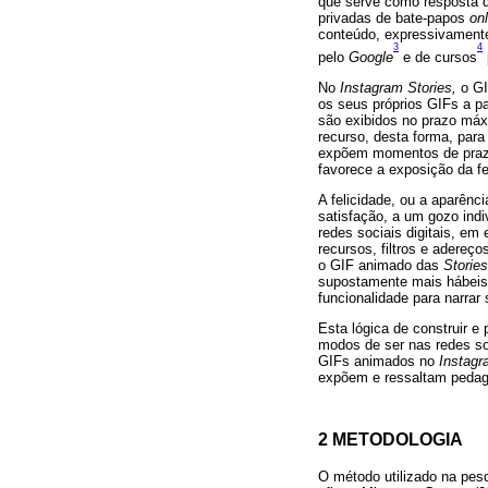
que serve como resposta d
privadas de bate-papos
onl
conteúdo, expressivamente
3
4
pelo
Google
e de cursos
No
Instagram Stories,
o GI
os seus próprios GIFs a pa
são exibidos no prazo máx
recurso, desta forma, para
expõem momentos de praze
favorece a exposição da fe
A felicidade, ou a aparênc
satisfação, a um gozo indi
redes sociais digitais, em
recursos, filtros e adereç
o GIF animado das
Stories
supostamente mais hábeis 
funcionalidade para narrar 
Esta lógica de construir e
modos de ser nas redes soc
GIFs animados no
Instagr
expõem e ressaltam pedag
2 METODOLOGIA
O método utilizado na pesq