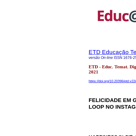
ETD Educação Tem
versão On-line
ISSN
1676-2
ETD - Educ. Temat. Dig
2021
https://doi.org/10.20396/etd.v2
FELICIDADE EM 
LOOP NO INSTA