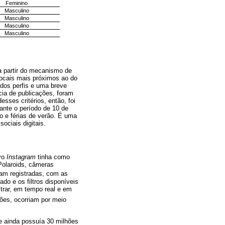
Feminino
Masculino
Masculino
Masculino
Masculino
 a partir do mecanismo de
locais mais próximos ao do
 dos perfis e uma breve
cia de publicações, foram
desses critérios, então, foi
ante o período de 10 de
o e férias de verão. É uma
ociais digitais.
ivo
Instagram
tinha como
 Polaroids, câmeras
eram registradas, com as
do e os filtros disponíveis
istrar, em tempo real e em
ções, ocorriam por meio
 ainda possuía 30 milhões