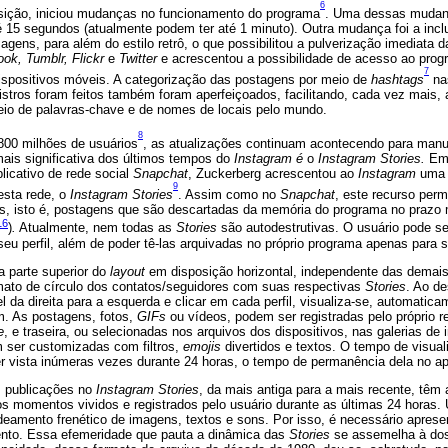
6
isição, iniciou mudanças no funcionamento do programa
. Uma dessas mudanç
 15 segundos (atualmente podem ter até 1 minuto). Outra mudança foi a incl
magens, para além do estilo retrô, o que possibilitou a pulverização imediata 
ok, Tumblr, Flickr
e
Twitter
e acrescentou a possibilidade de acesso ao prog
7
spositivos móveis. A categorização das postagens por meio de
hashtags
nas
istros foram feitos também foram aperfeiçoados, facilitando, cada vez mais,
meio de palavras-chave e de nomes de locais pelo mundo.
8
800 milhões de usuários
, as atualizações continuam acontecendo para manu
mais significativa dos últimos tempos do
Instagram é
o
Instagram Stories.
Em 
licativo de rede social
Snapchat
, Zuckerberg acrescentou ao
Instagram
uma 
9
desta rede, o
Instagram Stories
. Assim como no
Snapchat
, este recurso per
as, isto é, postagens que são descartadas da memória do programa no prazo
16
)
.
Atualmente, nem todas as
Stories
são autodestrutivas. O usuário pode se
eu perfil, além de poder tê-las arquivadas no próprio programa apenas para s
na parte superior do
layout
em disposição horizontal, independente das demais
rmato de círculo dos contatos/seguidores com suas respectivas
Stories
. Ao de
 da direita para a esquerda e clicar em cada perfil, visualiza-se, automatic
m. As postagens, fotos,
GIFs
ou vídeos, podem ser registradas pelo próprio r
e
, e traseira, ou selecionadas nos arquivos dos dispositivos, nas galerias de
 ser customizadas com filtros,
emojis
divertidos e textos. O tempo de visua
r vista inúmeras vezes durante 24 horas, o tempo de permanência dela no apl
s publicações no
Instagram Stories
, da mais antiga para a mais recente, têm 
 os momentos vividos e registrados pelo usuário durante as últimas 24 horas.
deamento frenético de imagens, textos e sons. Por isso, é necessário aprese
nto. Essa efemeridade que pauta a dinâmica das
Stories
se assemelha à dos