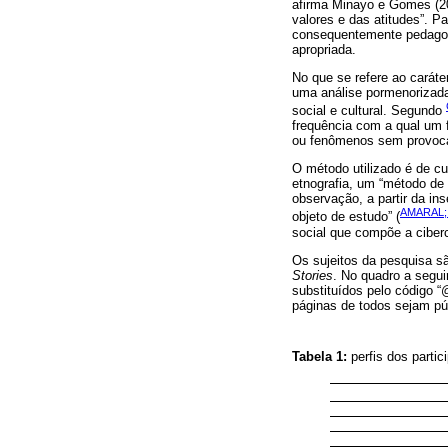
afirma Minayo e Gomes (200
valores e das atitudes”. P
consequentemente pedagog
apropriada.
No que se refere ao caráte
uma análise pormenorizada
social e cultural. Segundo
frequência com a qual um 
ou fenômenos sem provoca
O método utilizado é de cu
etnografia, um “método de
observação, a partir da i
AMARAL; 
objeto de estudo” (
social que compõe a ciber
Os sujeitos da pesquisa sã
Stories
. No quadro a segui
substituídos pelo código “
páginas de todos sejam pú
Tabela 1:
perfis dos parti