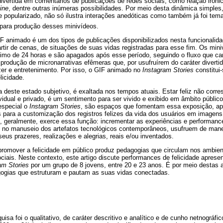
ivertida em comentários de publicações de redes sociais, como reação irôn
ine
, dentre outras inúmeras possibilidades. Por meio desta dinâmica simples
 popularizado, não só ilustra interações anedóticas como também já foi te
para produção desses minivídeos.
F animado é um dos tipos de publicações disponibilizados nesta funcionalid
rtir de cenas, de situações de suas vidas registradas para esse fim. Os mi
imo de 24 horas e são apagados após esse período, seguindo o fluxo que ca
 produção de micronarrativas efêmeras que, por usufruírem do caráter diverti
r e entretenimento. Por isso, o GIF animado no
Instagram Stories
constitui
licidade.
ia deste estado subjetivo, é exaltada nos tempos atuais. Estar feliz não cor
vidual e privado, é um sentimento para ser vivido e exibido em âmbito público
 especial o
Instagram Stories
, são espaços que fomentam essa exposição, ap
os para a customização dos registros felizes da vida dos usuários em imagens
, geralmente, exerce essa função: incrementar as experiências e performance
no manuseio dos artefatos tecnológicos contemporâneos, usufruem de maneir
seus prazeres, realizações e alegrias, reais e/ou inventados.
 promover a felicidade em público produz pedagogias que circulam nos ambient
iais. Neste contexto, este artigo discute performances de felicidade apres
am Stories
por um grupo de 8 jovens, entre 20 e 23 anos. É por meio destas
ogias que estruturam e pautam as suas vidas conectadas.
uisa foi o qualitativo, de caráter descritivo e analítico e de cunho netnográ