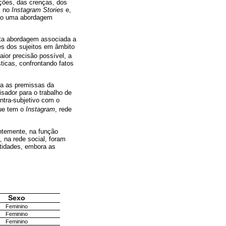
ações, das crenças, dos
s no
Instagram Stories
e,
omo uma abordagem
esta abordagem associada a
es dos sujeitos em âmbito
ior precisão possível, a
icas, confrontando fatos
ura as premissas da
sador para o trabalho de
ntra-subjetivo com o
que tem o
Instagram
, rede
ntemente, na função
 na rede social, foram
ntidades, embora as
Sexo
Feminino
Feminino
Feminino