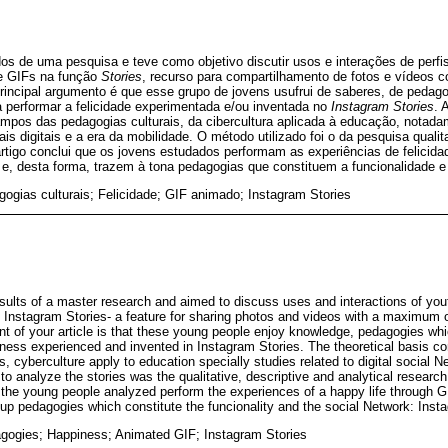
dos de uma pesquisa e teve como objetivo discutir usos e interações de perfi
de GIFs na função
Stories
, recurso para compartilhamento de fotos e vídeos 
rincipal argumento é que esse grupo de jovens usufrui de saberes, de pedag
ra performar a felicidade experimentada e/ou inventada no
Instagram Stories
. 
mpos das pedagogias culturais, da cibercultura aplicada à educação, notada
is digitais e a era da mobilidade. O método utilizado foi o da pesquisa qualitat
rtigo conclui que os jovens estudados performam as experiências de felicida
e, desta forma, trazem à tona pedagogias que constituem a funcionalidade e
ogias culturais; Felicidade; GIF animado; Instagram Stories
results of a master research and aimed to discuss uses and interactions of you
n Instagram Stories- a feature for sharing photos and videos with a maximum o
of your article is that these young people enjoy knowledge, pedagogies which 
ness experienced and invented in Instagram Stories. The theoretical basis con
es, cyberculture apply to education specially studies related to digital social 
o analyze the stories was the qualitative, descriptive and analytical research
t the young people analyzed perform the experiences of a happy life through GI
 up pedagogies which constitute the funcionality and the social Network: Inst
agogies; Happiness; Animated GIF; Instagram Stories