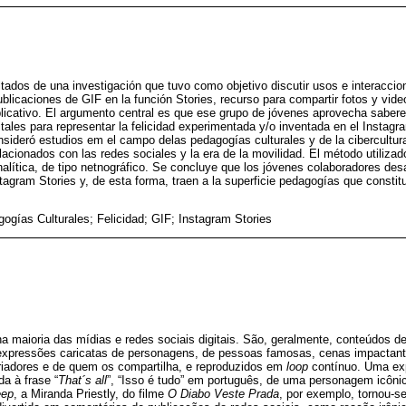
ltados de una investigación que tuvo como objetivo discutir usos e interaccio
blicaciones de GIF en la función Stories, recurso para compartir fotos y vi
licativo. El argumento central es que ese grupo de jóvenes aprovecha saber
tales para representar la felicidad experimentada y/o inventada en el Instagr
sideró estudios em el campo delas pedagogías culturales y de la cibercultura
acionados con las redes sociales y la era de la movilidad. El método utilizado
analítica, de tipo netnográfico. Se concluye que los jóvenes colaboradores desar
tagram Stories y, de esta forma, traen a la superficie pedagogías que constitu
ogías Culturales; Felicidad; GIF; Instagram Stories
 maioria das mídias e redes sociais digitais. São, geralmente, conteúdos de
 expressões caricatas de personagens, de pessoas famosas, cenas impactant
riadores e de quem os compartilha, e reproduzidos em
loop
contínuo. Uma exp
a à frase “
That´s all
”, “Isso é tudo” em português, de uma personagem icônica
eep
, a Miranda Priestly, do filme
O Diabo Veste Prada
, por exemplo, tornou-