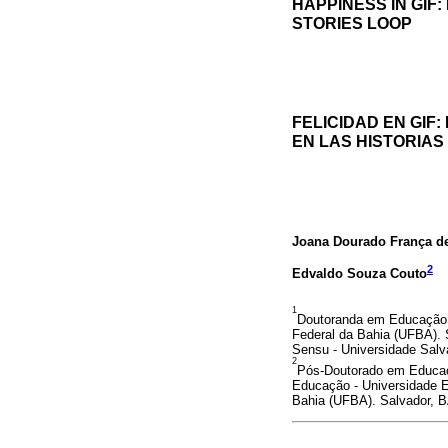
HAPPINESS IN GIF
STORIES LOOP
FELICIDAD EN GIF
EN LAS HISTORIAS
Joana Dourado França d
2
Edvaldo Souza Couto
1
Doutoranda em Educação -
Federal da Bahia (UFBA). 
Sensu - Universidade Salv
2
Pós-Doutorado em Educaçã
Educação - Universidade E
Bahia (UFBA). Salvador, B