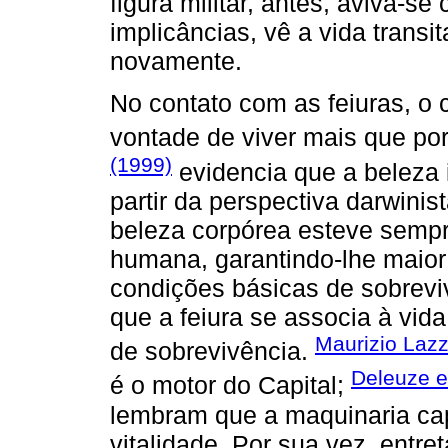
figura militar, antes, aviva-s
implicâncias, vê a vida trans
novamente.
No contato com as feiuras, o 
vontade de viver mais que po
(1999)
evidencia que a beleza i
partir da perspectiva darwinis
beleza corpórea esteve semp
humana, garantindo-lhe maior
condições básicas de sobrevi
que a feiura se associa à vida
Maurizio Lazz
de sobrevivência.
Deleuze e
é o motor do Capital;
lembram que a maquinaria cap
vitalidade. Por sua vez, entret