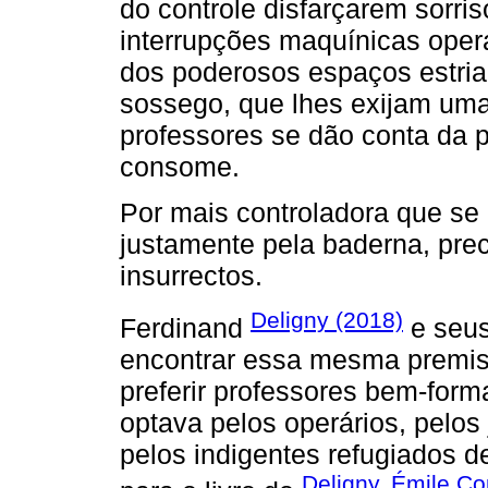
do controle disfarçarem sorri
interrupções maquínicas oper
dos poderosos espaços estria
sossego, que lhes exijam uma
professores se dão conta da 
consome.
Por mais controladora que se 
justamente pela baderna, pr
insurrectos.
Deligny (2018)
Ferdinand
e seus
encontrar essa mesma premissa
preferir professores bem-forma
optava pelos operários, pelos
pelos indigentes refugiados d
Deligny, Émile Co