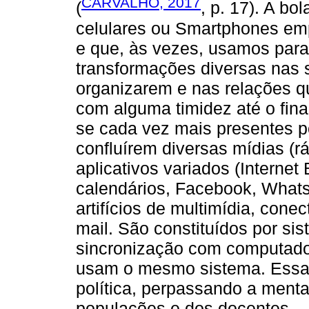
CARVALHO, 2017
(
, p. 17). A bo
celulares ou Smartphones em
e que, às vezes, usamos para
transformações diversas nas
organizarem e nas relações q
com alguma timidez até o fina
se cada vez mais presentes po
confluírem diversas mídias (rád
aplicativos variados (Interne
calendários, Facebook, WhatsA
artifícios de multimídia, conec
mail. São constituídos por si
sincronização com computador
usam o mesmo sistema. Essa 
política, perpassando a ment
populações e dos docentes –