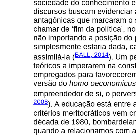
sociedade do conhecimento 
discursos buscam evidenciar 
antagônicas que marcaram o s
chamar de ‘fim da política’, n
não importando a posição do p
simplesmente estaria dada, c
BALL, 2014
assimilá-la (
). Um pe
teóricos a imperarem na const
empregados para favorecere
versão do
homo oeconomicus
empreendedor de si, o perverso
2008
). A educação está entre
critérios meritocráticos vem c
década de 1980, bombardeiam 
quando a relacionamos com as