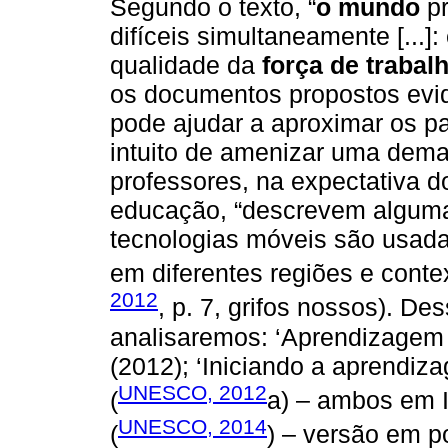
Segundo o texto, “
o mundo
pr
difíceis simultaneamente [...]
qualidade da
força de trabal
os documentos propostos evi
pode ajudar a aproximar os p
intuito de amenizar uma dema
professores, na expectativa 
educação, “descrevem algum
tecnologias móveis são usada
em diferentes regiões e conte
2012
, p. 7, grifos nossos). D
analisaremos: ‘Aprendizagem 
(2012); ‘Iniciando a aprendiz
UNESCO, 2012
(
a) – ambos em I
UNESCO, 2014
(
) – versão em p