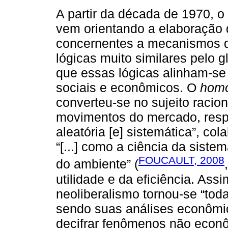
A partir da década de 1970, o
vem orientando a elaboração d
concernentes a mecanismos 
lógicas muito similares pelo g
que essas lógicas alinham-s
sociais e econômicos. O
homo
converteu-se no sujeito racio
movimentos do mercado, resp
aleatória [e] sistemática”, co
“[...] como a ciência da siste
FOUCAULT, 2008
do ambiente” (
utilidade e da eficiência. Assi
neoliberalismo tornou-se “tod
sendo suas análises econômic
decifrar fenômenos não econô