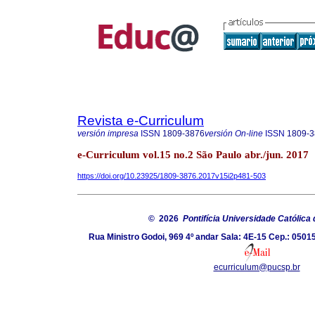
Revista e-Curriculum
versión impresa
ISSN
1809-3876
versión On-line
ISSN
1809-3
e-Curriculum vol.15 no.2 São Paulo abr./jun. 2017
https://doi.org/10.23925/1809-3876.2017v15i2p481-503
© 2026
Pontifícia Universidade Católica
Rua Ministro Godoi, 969 4º andar Sala: 4E-15 Cep.: 05015
ecurriculum@pucsp.br