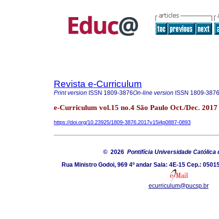
Revista e-Curriculum
Print version
ISSN
1809-3876
On-line version
ISSN
1809-387
e-Curriculum vol.15 no.4 São Paulo Oct./Dec. 2017
https://doi.org/10.23925/1809-3876.2017v15i4p0887-0893
© 2026
Pontifícia Universidade Católica
Rua Ministro Godoi, 969 4º andar Sala: 4E-15 Cep.: 05015
ecurriculum@pucsp.br