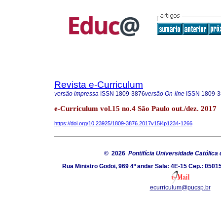
Revista e-Curriculum
versão impressa
ISSN
1809-3876
versão On-line
ISSN
1809-3
e-Curriculum vol.15 no.4 São Paulo out./dez. 2017
https://doi.org/10.23925/1809-3876.2017v15i4p1234-1266
© 2026
Pontifícia Universidade Católica
Rua Ministro Godoi, 969 4º andar Sala: 4E-15 Cep.: 05015
ecurriculum@pucsp.br