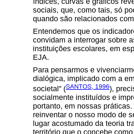
índices, curvas e gráficos re
sociais, que, como tais, só 
quando são relacionados com 
Entendemos que os indicador
convidam a interrogar sobre a
instituições escolares, em es
EJA.
Para pensarmos e vivenciarm
dialógica, implicado com a em
SANTOS, 1996
societal” (
), prec
socialmente instituídos e im
portanto, em nossas práticas
reinventar o nosso modo de s
lugar acostumado da teoria tra
território que o concebe com