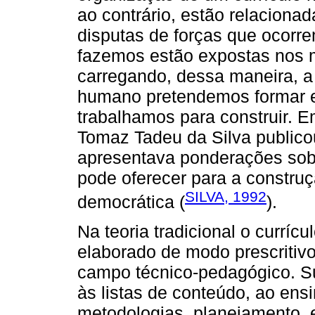
ao contrário, estão relacionad
disputas de forças que ocorr
fazemos estão expostas nos m
carregando, dessa maneira, a
humano pretendemos formar e
trabalhamos para construir. 
Tomaz Tadeu da Silva publico
apresentava ponderações sobr
pode oferecer para a constru
SILVA, 1992
democrática (
).
Na teoria tradicional o currí
elaborado de modo prescritivo
campo técnico-pedagógico. Su
às listas de conteúdo, ao ens
metodologias, planejamento, e