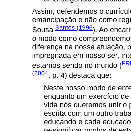
Assim, defendemos o currícu
emancipação e não como regu
Santos (1996
Sousa
). Ao enca
o modo como compreendemos e
diferença na nossa atuação, po
impregnada em nosso ser, int
FR
estamos sendo no mundo (
(2004
, p. 4) destaca que:
Neste nosso modo de ente
enquanto um exercício de
vida nós queremos unir o p
escrita com um outro tra
educando e cada educado
re-significar modos de est