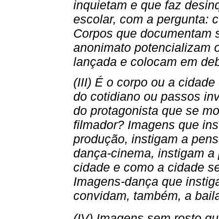
inquietam e que faz desi
escolar, com a pergunta: 
Corpos que documentam s
anonimato potencializam o 
lançada e colocam em deba
(III) É o corpo ou a cida
do cotidiano ou passos inv
do protagonista que se m
filmador? Imagens que in
produção, instigam a pensa
dança-cinema, instigam a
cidade e como a cidade s
Imagens-dança que instig
convidam, também, a baila
(IV) Imagens sem rosto qu