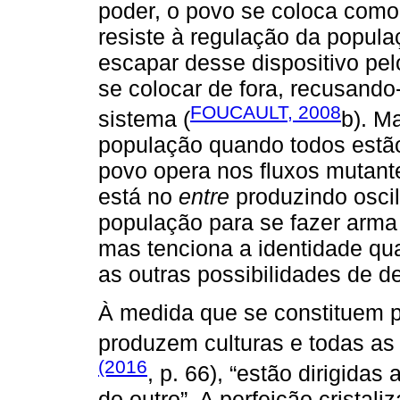
poder, o povo se coloca como 
resiste à regulação da popula
escapar desse dispositivo pelo
se colocar de fora, recusando
FOUCAULT, 2008
sistema (
b). M
população quando todos estão
povo opera nos fluxos mutante
está no
entre
produzindo oscil
população para se fazer arma d
mas tenciona a identidade qu
as outras possibilidades de de
À medida que se constituem po
produzem culturas e todas as
(2016
, p. 66), “estão dirigidas
do outro”. A perfeição cristal