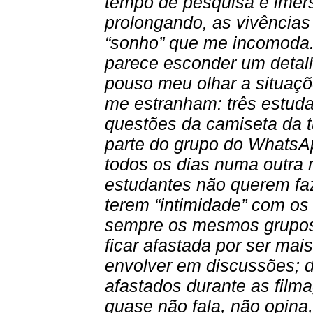
tempo de pesquisa e imersã
prolongando, as vivências 
“sonho” que me incomoda.
parece esconder um detal
pouso meu olhar a situaç
me estranham: três estud
questões da camiseta da t
parte do grupo do WhatsA
todos os dias numa outra m
estudantes não querem faz
terem “intimidade” com os
sempre os mesmos grupos 
ficar afastada por ser mai
envolver em discussões; 
afastados durante as film
quase não fala, não opina