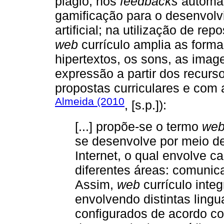
plágio; nos
feedbacks
automáti
gamificação para o desenvolvi
artificial; na utilização de re
web
currículo amplia as for
hipertextos, os sons, as ima
expressão a partir dos recur
propostas curriculares e com
Almeida (2010
, [s.p.]):
[...] propõe-se o termo
we
se desenvolve por meio de
Internet, o qual envolve 
diferentes áreas: comunic
Assim,
web
currículo integ
envolvendo distintas ling
configurados de acordo co