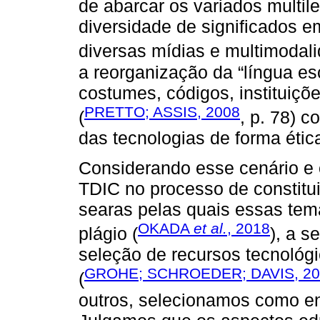
de abarcar os variados multi
diversidade de significados em
diversas mídias e multimodali
a reorganização da “língua esc
costumes, códigos, instituiç
PRETTO; ASSIS, 2008
(
, p. 78) c
das tecnologias de forma ética 
Considerando esse cenário e 
TDIC no processo de constitui
searas pelas quais essas tem
OKADA
et al.
, 2018
plágio (
), a s
seleção de recursos tecnológ
GROHE; SCHROEDER; DAVIS, 20
(
outros, selecionamos como e