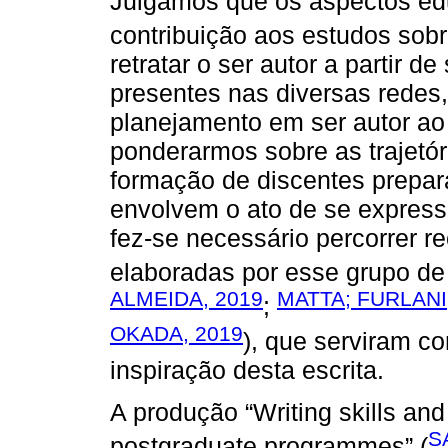
Julgamos que os aspectos ed
contribuição aos estudos sobre
retratar o ser autor a partir 
presentes nas diversas redes,
planejamento em ser autor ao 
ponderarmos sobre as trajetó
formação de discentes prepar
envolvem o ato de se express
fez-se necessário percorrer 
elaboradas por esse grupo de
ALMEIDA, 2019
MATTA; FURLANI
;
OKADA, 2019
), que serviram c
inspiração desta escrita.
A produção “Writing skills an
S
postgraduate programmes” (