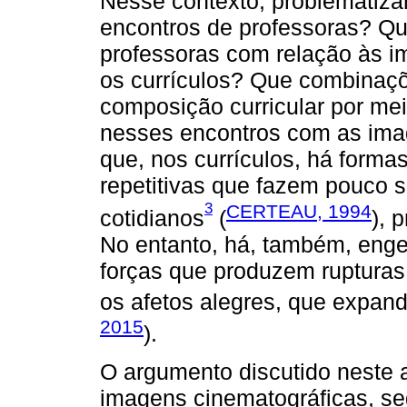
Nesse contexto, problematiz
encontros de professoras? Qu
professoras com relação às i
os currículos? Que combinaçõ
composição curricular por me
nesses encontros com as im
que, nos currículos, há forma
repetitivas que fazem pouco s
3
CERTEAU, 1994
cotidianos
(
), 
No entanto, há, também, eng
forças que produzem ruptura
os afetos alegres, que expand
2015
).
O argumento discutido neste 
imagens cinematográficas, se