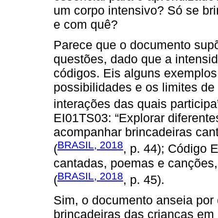
um corpo intensivo? Só se bri
e com quê?
Parece que o documento supõ
questões, dado que a intensid
códigos. Eis alguns exemplos
possibilidades e os limites de
interações das quais participa”
EI01TS03: “Explorar diferente
acompanhar brincadeiras can
BRASIL, 2018
(
, p. 44); Código 
cantadas, poemas e canções, c
BRASIL, 2018
(
, p. 45).
Sim, o documento anseia por 
brincadeiras das crianças e