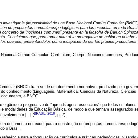
vo investigar la (im)posibilidad de una Base Nacional Común Curricular (BN
cción de propuestas curriculares/pedagógicas para las escuelas en todo Brasil.
el concepto de “nociones comunes” presente en la filosofía de Baruch Spinoza 
pto. Concluimos que, para tomar para sí la prerrogativa de hablar en nombre
r los cuerpos, presentándolos como incapaces de ser los propios productores
 Nacional Común Curricular; Currículum; Cuerpo; Nociones comunes; Produc
ricular (BNCC) trata-se de um documento normativo, produzido pelo governo
a do conhecimento (Linguagens, Matemática, Ciências da Natureza, Ciências
io documento, a BNCC
unto orgânico e progressivo de “aprendizagens essenciais” que todos os aluno
s e modalidades da Educação Básica, de modo a que tenham assegurados seu
BRASIL, 2018
nvolvimento [...] (
, p. 7).
e um documento norteador para a construção de propostas curriculares/pedag
do o Brasil.
eferência para a formulação de currículos e práticas pedagógicas, visando c