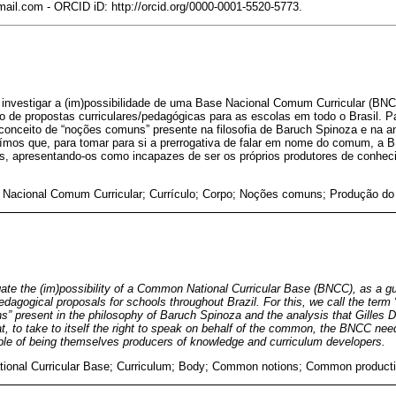
ail.com - ORCID iD: http://orcid.org/0000-0001-5520-5773.
 investigar a (im)possibilidade de uma Base Nacional Comum Curricular (B
o de propostas curriculares/pedagógicas para as escolas em todo o Brasil. Pa
conceito de “noções comuns” presente na filosofia de Baruch Spinoza e na an
luímos que, para tomar para si a prerrogativa de falar em nome do comum, a
os, apresentando-os como incapazes de ser os próprios produtores de conhe
 Nacional Comum Curricular; Currículo; Corpo; Noções comuns; Produção 
gate the (im)possibility of a Common National Curricular Base (BNCC), as a g
pedagogical proposals for schools throughout Brazil. For this, we call the ter
” present in the philosophy of Baruch Spinoza and the analysis that Gilles
, to take to itself the right to speak on behalf of the common, the BNCC nee
ble of being themselves producers of knowledge and curriculum developers.
onal Curricular Base; Curriculum; Body; Common notions; Common product