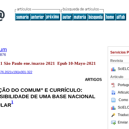
lum
Servicios 
3876
Revista
o.1 São Paulo ene./marzo 2021 Epub 10-Mayo-2021
SciELO
3876.2021v19i1p301-322
Articulo
ARTIGOS
Portug
ÇÃO DO COMUM” E CURRÍCULO:
Articu
SSIBILIDADE DE UMA BASE NACIONAL
Como c
1
ULAR
SciELO
Traduc
Enviar 