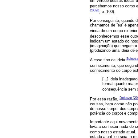
em virtude dessas ideias d
percebemos nosso corpo en
2002b
, p. 100).
Por conseguinte, quando de
chamamos de “eu” é apena
vinda de um corpo exterior
desconhecemos esse outro
indicam um estado do noss
(imaginação) que negam a c
(produzindo uma ideia del
Spinoza
A esse tipo de ideia
conhecimento, que segun
conhecimento do corpo exte
[...] ideia inadequ
formal quanto mater
consequência sem 
Deleuze (2
Por essa razão,
causas, bem como não pode
de nosso corpo, dos corpo
potência do corpo) e comp
Importante aqui novamente
leva a conhecer nada do co
como nosso estado atual. 
estado atual, ou seja, a m