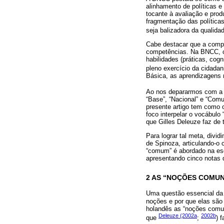
alinhamento de políticas e
tocante à avaliação e pro
fragmentação das políticas
seja balizadora da qualida
Cabe destacar que a compr
competências. Na BNCC, co
habilidades (práticas, cog
pleno exercício da cidadani
Básica, as aprendizagens 
Ao nos depararmos com a 
“Base”, “Nacional” e “Com
presente artigo tem como 
foco interpelar o vocábulo
que Gilles Deleuze faz de 
Para lograr tal meta, div
de Spinoza, articulando-o 
“comum” é abordado na esc
apresentando cinco notas 
2 AS “NOÇÕES COMUN
Uma questão essencial da 
noções e por que elas são 
holandês as “noções comun
Deleuze (2002a
2002b
que
;
) 