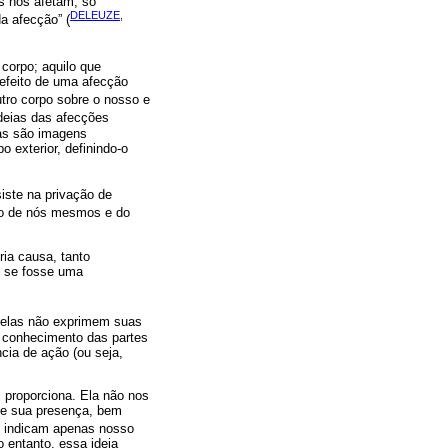
es nos afetam, só
DELEUZE,
a afecção” (
 corpo; aquilo que
efeito de uma afecção
tro corpo sobre o nosso e
deias das afecções
ias são imagens
 exterior, definindo-o
iste na privação de
to de nós mesmos e do
ria causa, tanto
o se fosse uma
 elas não exprimem suas
o conhecimento das partes
ia de ação (ou seja,
 proporciona. Ela não nos
o e sua presença, bem
os indicam apenas nosso
 entanto, essa ideia