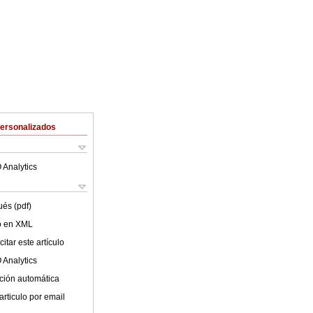
Personalizados
 Analytics
ués (pdf)
lo en XML
itar este artículo
 Analytics
ción automática
articulo por email