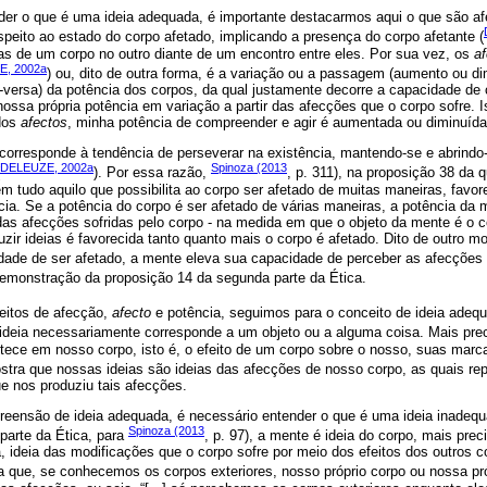
der o que é uma ideia adequada, é importante destacarmos aqui o que são a
espeito ao estado do corpo afetado, implicando a presença do corpo afetante (
as de um corpo no outro diante de um encontro entre eles. Por sua vez, os
a
, 2002a
) ou, dito de outra forma, é a variação ou a passagem (aumento ou d
-versa) da potência dos corpos, da qual justamente decorre a capacidade de
ossa própria potência em variação a partir das afecções que o corpo sofre. I
dos
afectos
, minha potência de compreender e agir é aumentada ou diminuída
 corresponde à tendência de perseverar na existência, mantendo-se e abrind
DELEUZE, 2002a
Spinoza (2013
). Por essa razão,
, p. 311), na proposição 38 da q
em tudo aquilo que possibilita ao corpo ser afetado de muitas maneiras, favor
ia. Se a potência do corpo é ser afetado de várias maneiras, a potência da
das afecções sofridas pelo corpo - na medida em que o objeto da mente é o c
zir ideias é favorecida tanto quanto mais o corpo é afetado. Dito de outro 
ade de ser afetado, a mente eleva sua capacidade de perceber as afecções
demonstração da proposição 14 da segunda parte da Ética.
eitos de afecção,
afecto
e potência, seguimos para o conceito de ideia ade
ideia necessariamente corresponde a um objeto ou a alguma coisa. Mais prec
ntece em nosso corpo, isto é, o efeito de um corpo sobre o nosso, suas mar
stra que nossas ideias são ideias das afecções de nosso corpo, as quais re
e nos produziu tais afecções.
eensão de ideia adequada, é necessário entender o que é uma ideia inadeq
Spinoza (2013
parte da Ética, para
, p. 97), a mente é ideia do corpo, mais pre
, ideia das modificações que o corpo sofre por meio dos efeitos dos outros 
ma que, se conhecemos os corpos exteriores, nosso próprio corpo ou nossa pr