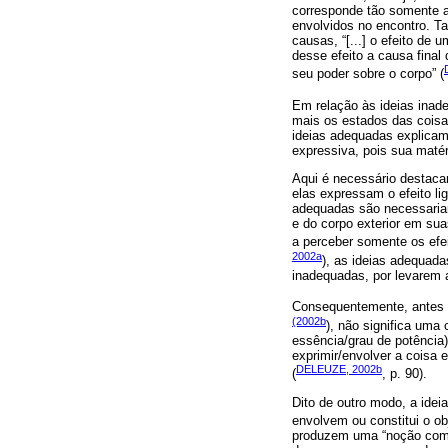
corresponde tão somente ao
envolvidos no encontro. Ta
causas, “[...] o efeito de 
desse efeito a causa final
seu poder sobre o corpo” (
Em relação às ideias ina
mais os estados das coisa
ideias adequadas explicam
expressiva, pois sua matér
Aqui é necessário destaca
elas expressam o efeito li
adequadas são necessariam
e do corpo exterior em sua
a perceber somente os efe
2002a
), as ideias adequad
inadequadas, por levarem a
Consequentemente, antes d
(2002b
), não significa uma
essência/grau de potência)
exprimir/envolver a coisa
DELEUZE, 2002b
(
, p. 90).
Dito de outro modo, a ide
envolvem ou constitui o ob
produzem uma “noção comum