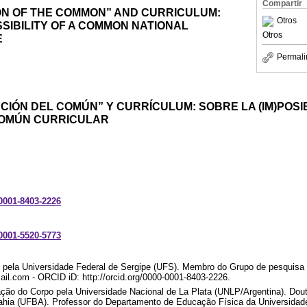
Compartir
ON OF THE COMMON” AND CURRICULUM:
Otros
SSIBILITY OF A COMMON NATIONAL
Otros
E
Permali
IÓN DEL COMÚN” Y CURRÍCULUM: SOBRE LA (IM)POSI
COMÚN CURRICULAR
-0001-8403-2226
-0001-5520-5773
ela Universidade Federal de Sergipe (UFS). Membro do Grupo de pesquisa “
il.com - ORCID iD: http://orcid.org/0000-0001-8403-2226.
o do Corpo pela Universidade Nacional de La Plata (UNLP/Argentina). Dou
ahia (UFBA). Professor do Departamento de Educação Física da Universidade