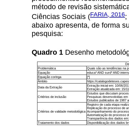
método de revisão sistemáti
FARIA, 2016
Ciências Sociais (
;
abaixo apresenta, de forma su
pesquisa:
Quadro 1
Desenho metodológ
De
Problemática
Quais são as tendências na pro
Equação
educa* AND surd* AND interna
Equação coringa
[*]
Âmbito
https://catalogodeteses.capes
Extração inicial em: 10/06/201
Data da Extração
Extração atualizada em: 15/11
Estudos que discutam process
Critérios de inclusão
Pesquisas desenvolvidas em P
Estudos publicados de 1987 a
Registro de cada etapa realiz
Replicação do processo de an
Critérios de validade metodológica
Acompanhamento do processo
Automatização do processo d
Transparência dos dados em:
Tratamento dos dados
Disponibilização dos dados bru