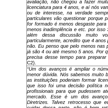
avaliação, não chegou a fazer mui
licenciatura para 4 anos, e aí nós va
ou de interesse, na verdade sempr
particulares vão questionar porque 
for formado é menos desgaste para 
menos inadimplência e etc. por isso 
além dessa discussão muito v
particularmente, acredito que 4 anos
não. Eu penso que pelo menos nas p
já são 4 ou até mesmo 5 anos. Por 
precisa desse tempo para preparar 
C2).
“Um dos avanços é ampliar o núme
menor dúvida. Nós sabemos muito 
as instituições poderiam formar li
que isso foi uma decisão política 
profissionais para que pudessem a
mercado. Esse é um dos avanços.
Diretrizes. Talvez retrocesso que
cuidar dessa parte, não é bem ret