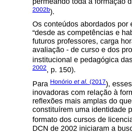
permeando toda a formação do
2002b
).
Os conteúdos abordados por 
“desde as competências e hab
futuros professores, carga ho
avaliação - de curso e dos pr
institucional e pedagógica das
2002
, p. 150).
Honório
et al.
(2017
Para
), esse
inovadoras com relação à fo
reflexões mais amplas do que 
constituírem uma identidade p
formato dos cursos de licenci
DCN de 2002 iniciaram a busc