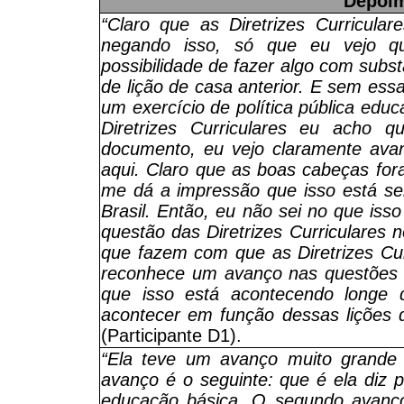
Depoi
“Claro que as Diretrizes Curricula
negando isso, só que eu vejo q
possibilidade de fazer algo com sub
de lição de casa anterior. E sem ess
um exercício de política pública educa
Diretrizes Curriculares eu acho 
documento, eu vejo claramente avan
aqui. Claro que as boas cabeças for
me dá a impressão que isso está se
Brasil. Então, eu não sei no que isso
questão das Diretrizes Curriculares 
que fazem com que as Diretrizes Cu
reconhece um avanço nas questões d
que isso está acontecendo longe 
acontecer em função dessas lições 
(Participante D1).
“Ela teve um avanço muito grande
avanço é o seguinte: que é ela diz 
educação básica. O segundo avanço