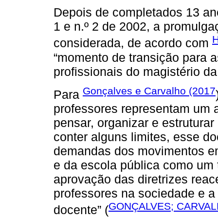
Depois de completados 13 ano
1 e n.º 2 de 2002, a promulga
H
considerada, de acordo com
“momento de transição para a
profissionais do magistério d
Gonçalves e Carvalho (2017
Para
professores representam um
pensar, organizar e estruturar
conter alguns limites, esse 
demandas dos movimentos em
e da escola pública como um t
aprovação das diretrizes rea
professores na sociedade e a 
GONÇALVES; CARVAL
docente” (