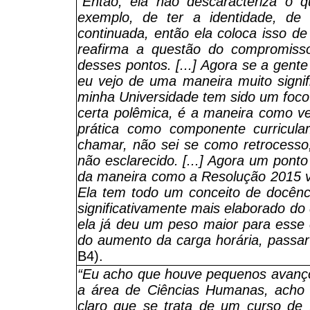
“Então, ela não descaracteriza o q
exemplo, de ter a identidade, de 
continuada, então ela coloca isso de
reafirma a questão do compromisso 
desses pontos. [...] Agora se a gent
eu vejo de uma maneira muito signif
minha Universidade tem sido um foco
certa polêmica, é a maneira como v
prática como componente curricul
chamar, não sei se como retrocesso
não esclarecido. [...] Agora um ponto
da maneira como a Resolução 2015 ve
Ela tem todo um conceito de docênc
significativamente mais elaborado do
ela já deu um peso maior para esse c
do aumento da carga horária, passar 
B4).
“Eu acho que houve pequenos avanço
a área de Ciências Humanas, acho q
claro que se trata de um curso de