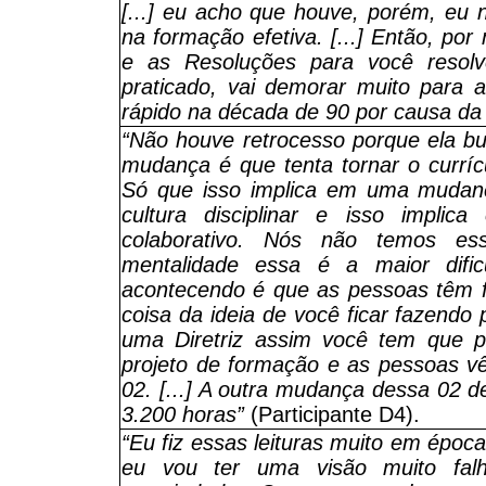
[...] eu acho que houve, porém, eu 
na formação efetiva. [...] Então, por
e as Resoluções para você resolv
praticado, vai demorar muito para
rápido na década de 90 por causa da 
“Não houve retrocesso porque ela busc
mudança é que tenta tornar o curríc
Só que isso implica em uma mudan
cultura disciplinar e isso impli
colaborativo. Nós não temos es
mentalidade essa é a maior difi
acontecendo é que as pessoas têm 
coisa da ideia de você ficar fazend
uma Diretriz assim você tem que p
projeto de formação e as pessoas 
02. [...] A outra mudança dessa 02 
3.200 horas”
(Participante D4).
“Eu fiz essas leituras muito em époc
eu vou ter uma visão muito fal