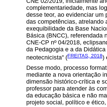
CNE 02/2019, inicialmente an
complementariedade, mas log
desse teor, ao evidenciar um 
das competências, atrelando 
exequibilidade da Base Naci
Básica (BNCC), referendada 
CNE-CP nº 04/2018, eclipsan
da Pedagogia e a da Didática
FREITAS, 2018
neotecnicista” (
)
Desse modo, processo formativ
mediante a nova orientação in
dimensão histórico-crítica e s
professor para atender às co
da educação básica e não ma
projeto social, político e éti