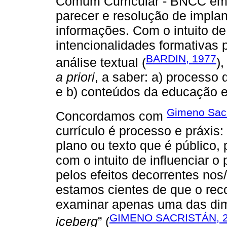
Comum Curricular - BNCC em
parecer e resolução de impla
informações. Com o intuito de 
intencionalidades formativas p
BARDIN, 1977
análise textual (
)
a priori
, a saber: a) process
e b) conteúdos da educação 
Gimeno Sacr
Concordamos com
currículo é processo e práxis:
plano ou texto que é público
com o intuito de influenciar 
pelos efeitos decorrentes no
estamos cientes de que o reco
examinar apenas uma das dime
GIMENO SACRISTÁN, 
iceberg
” (