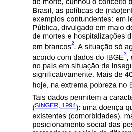
de morte, cunhou o conceito d
Brasil, as políticas de (não)
exemplos contundentes: em le
Pública, divulgado em maio 
de mortes e hospitalizações 
2
em brancos
. A situação só a
3
acordo com dados do IBGE
,
no país em situação de inseg
significativamente. Mais de 40
hoje, na extrema pobreza no B
Tais dados permitem a caract
SINGER, 1994
(
): uma doença q
existentes (comorbidades), m
posicionamento social das pe