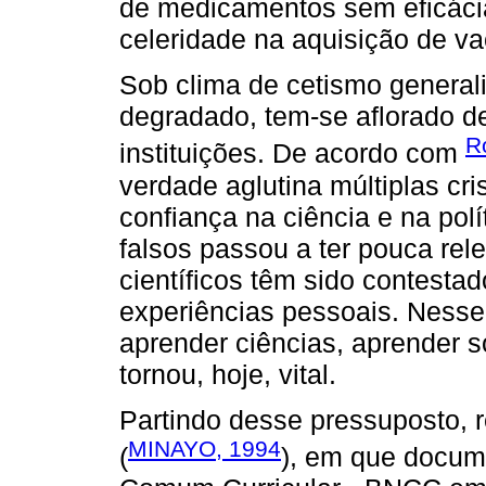
de medicamentos sem eficáci
celeridade na aquisição de va
Sob clima de cetismo general
degradado, tem-se aflorado d
R
instituições. De acordo com
verdade aglutina múltiplas cri
confiança na ciência e na pol
falsos passou a ter pouca rel
científicos têm sido contest
experiências pessoais. Nesse 
aprender ciências, aprender s
tornou, hoje, vital.
Partindo desse pressuposto, 
MINAYO, 1994
(
), em que docum