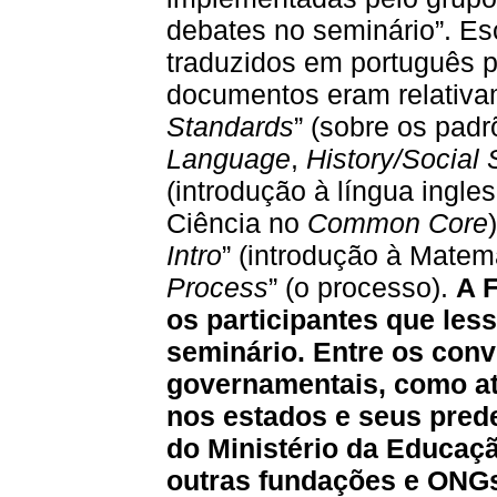
debates no seminário”. Es
traduzidos em português pa
documentos eram relativam
Standards
” (sobre os padr
Language
,
History/Social 
(introdução à língua ingle
Ciência no
Common Core
)
Intro
” (introdução à Matem
Process
” (o processo).
A 
os participantes que le
seminário. Entre os con
governamentais, como at
nos estados e seus pred
do Ministério da Educaçã
outras fundações e ONG