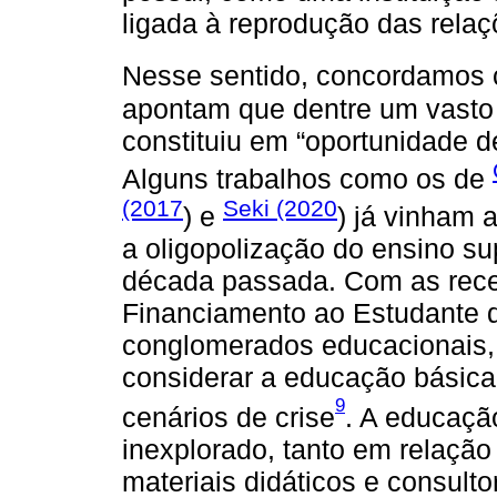
ligada à reprodução das relaç
Nesse sentido, concordamos
apontam que dentre um vasto
constituiu em “oportunidade 
Alguns trabalhos como os de
(2017
Seki (2020
) e
) já vinham
a oligopolização do ensino su
década passada. Com as rec
Financiamento ao Estudante d
conglomerados educacionais,
considerar a educação básica
9
cenários de crise
. A educaçã
inexplorado, tanto em relação
materiais didáticos e consul