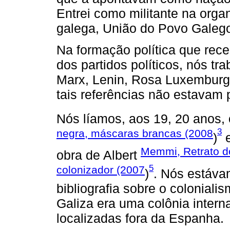
Entrei como militante na orga
galega, União do Povo Galeg
Na formação política que rece
dos partidos políticos, nós t
Marx, Lenin, Rosa Luxemburgo
tais referências não estavam
Nós líamos, aos 19, 20 anos, 
3
negra, máscaras brancas (2008
)
e
Memmi, Retrato do
obra de Albert
5
colonizador (2007
)
. Nós estáva
bibliografia sobre o colonial
Galiza era uma colônia intern
localizadas fora da Espanha.