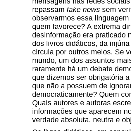
mensagens nas redes sociais
repassam
fake news
sem verif
observarmos essa linguagem
quem favorece? A extrema dire
desinformação era praticado 
dos livros didáticos, da injúr
circula por outros meios. Se v
mundo, um dos assuntos mais
raramente há um debate democr
que dizemos ser obrigatória 
que não a possuem de ignora
democraticamente? Quem contr
Quais autores e autoras escr
informações que aparecem nos
verdade absoluta, neutra e obj