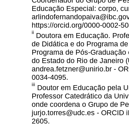
Coordenador do Grupo de Pes
Educação Especial: corpo, cur
arlindofernandopaiva@ibc.gov
https://orcid.org/0000-0002-5
ii
Doutora em Educação. Profe
de Didática e do Programa d
Programa de Pós-Graduação 
do Estado do Rio de Janeiro (
andrea.fetzner@unirio.br - OR
0034-4095.
iii
Doutor em Educação pela Un
Professor Catedrático da Uni
onde coordena o Grupo de Pes
jurjo.torres@udc.es - ORCID i
2605.