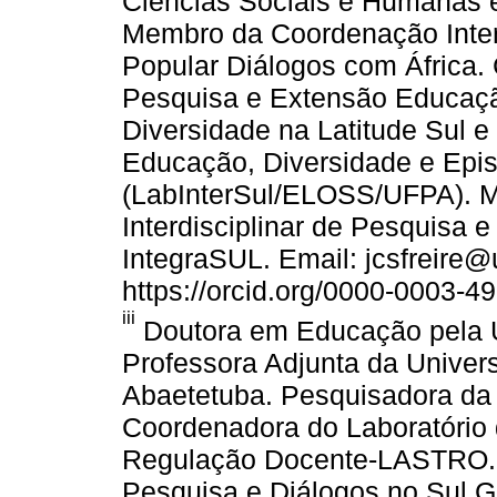
Ciências Sociais e Humanas 
Membro da Coordenação Inte
Popular Diálogos com África
Pesquisa e Extensão Educação
Diversidade na Latitude Sul e 
Educação, Diversidade e Epis
(LabInterSul/ELOSS/UFPA). 
Interdisciplinar de Pesquisa 
IntegraSUL. Email: jcsfreire@
https://orcid.org/0000-0003-4
iii
Doutora em Educação pela U
Professora Adjunta da Univer
Abaetetuba. Pesquisadora da 
Coordenadora do Laboratório 
Regulação Docente-LASTRO. M
Pesquisa e Diálogos no Sul G