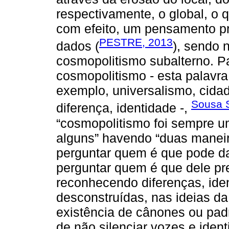
respectivamente, o global, o q
com efeito, um pensamento p
PESTRE, 2013
dados (
), sendo 
cosmopolitismo subalterno. Pa
cosmopolitismo - esta palavra 
exemplo, universalismo, cidada
Sousa 
diferença, identidade -,
“cosmopolitismo foi sempre u
alguns” havendo “duas maneira
perguntar quem é que pode dar
perguntar quem é que dele pr
reconhecendo diferenças, ide
desconstruídas, nas ideias d
existência de cânones ou padrõ
de não silenciar vozes e ident