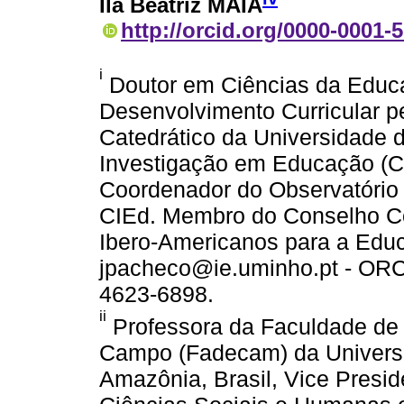
Ila Beatriz MAIA
http://orcid.org/0000-0001-
i
Doutor em Ciências da Educa
Desenvolvimento Curricular p
Catedrático da Universidade d
Investigação em Educação (C
Coordenador do Observatório 
CIEd. Membro do Conselho Co
Ibero-Americanos para a Educa
jpacheco@ie.uminho.pt - ORCID
4623-6898.
ii
Professora da Faculdade de
Campo (Fadecam) da Universi
Amazônia, Brasil, Vice Presid