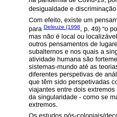
desigualdade e discriminação 
Com efeito, existe um pensame
Deleuze (1998
para
, p. 49) “o 
mas não é local ou localizável
outros pensamentos de lugar
subalternos e nos quais a sin
atividade humana são forteme
sistemas-mundo até as teorias
diferentes perspetivas de aná
que têm sido perspetivadas c
viajantes entre dois extremo
da singularidade - como se ma
extremos.
Os estudos pós-coloniais/dec