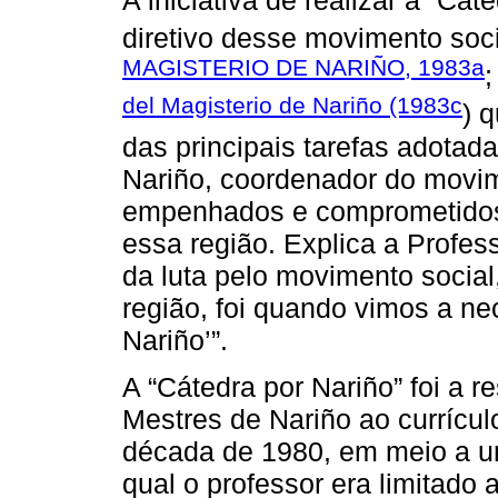
diretivo desse movimento soci
MAGISTERIO DE NARIÑO, 1983a
del Magisterio de Nariño (1983c
) 
das principais tarefas adotad
Nariño, coordenador do movi
empenhados e comprometidos 
essa região. Explica a Profes
da luta pelo movimento social
região, foi quando vimos a ne
Nariño’”.
A “Cátedra por Nariño” foi a r
Mestres de Nariño ao currícul
década de 1980, em meio a um
qual o professor era limitado 