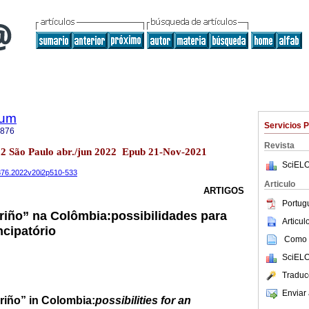
lum
Servicios 
3876
Revista
.2 São Paulo abr./jun 2022 Epub 21-Nov-2021
SciELO
3876.2022v20i2p510-533
Articulo
ARTIGOS
Portug
riño” na Colômbia:
possibilidades para
Articu
cipatório
Como c
SciELO
Traduc
Enviar 
riño” in Colombia:
possibilities for an