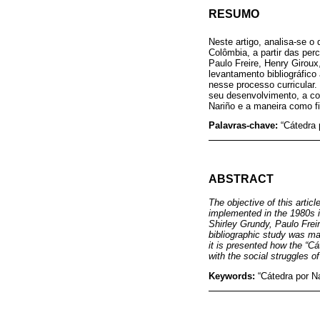
RESUMO
Neste artigo, analisa-se o
Colômbia, a partir das per
Paulo Freire, Henry Giroux,
levantamento bibliográfic
nesse processo curricular.
seu desenvolvimento, a con
Nariño e a maneira como fi
Palavras-chave:
“Cátedra 
ABSTRACT
The objective of this artic
implemented in the 1980s i
Shirley Grundy, Paulo Frei
bibliographic study was mad
it is presented how the “Cá
with the social struggles o
Keywords:
“Cátedra por N