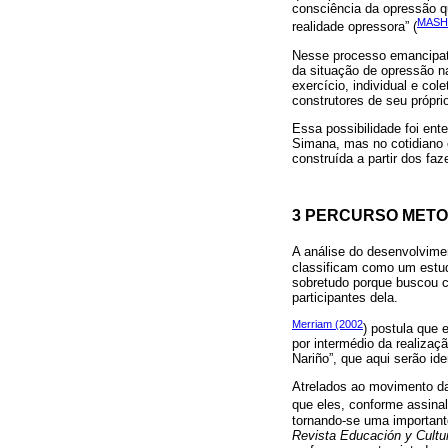
consciência da opressão qu
MASHI
realidade opressora” (
Nesse processo emancipató
da situação de opressão na
exercício, individual e co
construtores de seu própri
Essa possibilidade foi ent
Simana, mas no cotidiano 
construída a partir dos fa
3 PERCURSO MET
A análise do desenvolvimen
classificam como um estudo
sobretudo porque buscou c
participantes dela.
Merriam (2002
) postula que 
por intermédio da realizaç
Nariño”, que aqui serão ide
Atrelados ao movimento da
que eles, conforme assina
tornando-se uma important
Revista Educación y Cultu