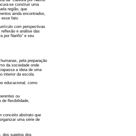
ocura-se construir uma
uela região, que
mentos ainda encontrados,
 esse fato.
urrículo com perspectivas
reflexão e análise das
ra por Nariño” e seu
s humanas, pela preparação
como da sociedade onde
trapassa a ideia de uma
 interior da escola.
ano educacional, como
coerentes ou
de flexibilidade,
m conceito abstrato que
organizar uma série de
, dos sujeitos dos