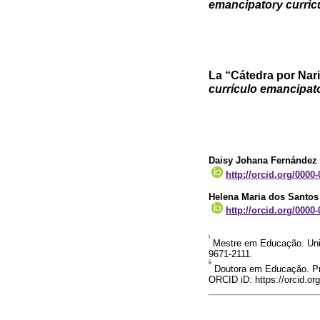
emancipatory curri
La “Cátedra por Nar
currículo emancipat
Daisy Johana Fernández
http://orcid.org/0000
Helena Maria dos Santos
http://orcid.org/0000
i
Mestre em Educação. Unive
9671-2111.
ii
Doutora em Educação. Prof
ORCID iD: https://orcid.or