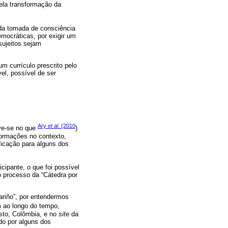
pela transformação da
 da tomada de consciência
mocráticas, por exigir um
sujeitos sejam
m currículo prescrito pelo
el, possível de ser
Ary
et al.
(2010
eve-se no que
)
nformações no contexto,
ficação para alguns dos
cipante, o que foi possível
o processo da “Cátedra por
riño”, por entendermos
m ao longo do tempo,
asto, Colômbia, e no
site
da
do por alguns dos