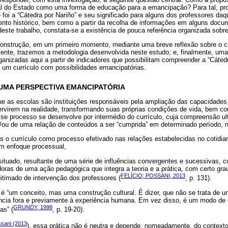
icial do Estado como uma forma de educação para a emancipação? Para tal, pr
oi a “Cátedra por Nariño” e seu significado para alguns dos professores daq
nto histórico, bem como a partir da recolha de informações em alguns docu
este trabalho, constata-se a existência de pouca referência organizada sobre
onstrução, em um primeiro momento, mediante uma breve reflexão sobre o c
ente, trazemos a metodologia desenvolvida neste estudo; e, finalmente, uma 
ganizadas aqui a partir de indicadores que possibilitam compreender a “Cáted
 um currículo com possibilidades emancipatórias.
UMA PERSPECTIVA EMANCIPATÓRIA
ue as escolas são instituições responsáveis pela ampliação das capacidade
tervirem na realidade, transformando suas próprias condições de vida, bem 
e processo se desenvolve por intermédio do currículo, cuja compreensão ul
e/ou de uma relação de conteúdos a ser “cumprida” em determinado período, no
s o currículo como processo efetivado nas relações estabelecidas no cotidi
um enfoque processual,
e situado, resultante de uma série de influências convergentes e sucessivas, 
doras de uma ação pedagógica que integra a teoria e a prática, com certo grau 
FELÍCIO; POSSANI, 2013
timado de intervenção dos professores (
, p. 131).
 é “um conceito, mas uma construção cultural. É dizer, que não se trata de u
ência fora e previamente à experiência humana. Em vez disso, é um modo de 
GRUNDY, 1998
as” (
, p. 19-20).
ssani (2013
), essa prática não é neutra e depende, nomeadamente, do contexto