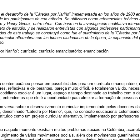
ó el desarrollo de la “Cátedra por Nariño” implementada en los años de 1980 
de los participantes de esa cátedra. Se utilizaron como referenciales teóricos
e y Henry Giroux, entre otros. Con base en la investigación cualitativa interpr
jeto de estudio, y se realizaron entrevistas con algunos profesores participant
s de este trabajo se construyó como fue el surgimiento de la “Cátedra por Na
urricular alternativa con las luchas ciudadanas de la época, la expansión del
zó.
or Nariño”; currículo; currículo emancipatório; emancipación
o contemporâneo pensar em possibilidades para um currículo emancipatório, 
res, reflexivas e deliberantes, pareça muito difícil, é totalmente válido, neces
cotidiano escolar é um lugar, espaço e tempo destinado ao trabalho com o de
 entendemos que ele é a oportunidade para almejar a formação de pessoas 
lho versa sobre o desenvolvimento curricular implementado pelos docentes d
, denominado “Cátedra por Nariño”, que, no contexto educacional colombiano
tituído como um projeto curricular alternativo, implementado por professore
que naquele momento existiam muitos problemas sociais na Colômbia, acarre
surgimento de vários movimentos sociais, além dos movimentos guerrilheiro
 a incapacidade estatal para atender as necessidades básicas da grande maio