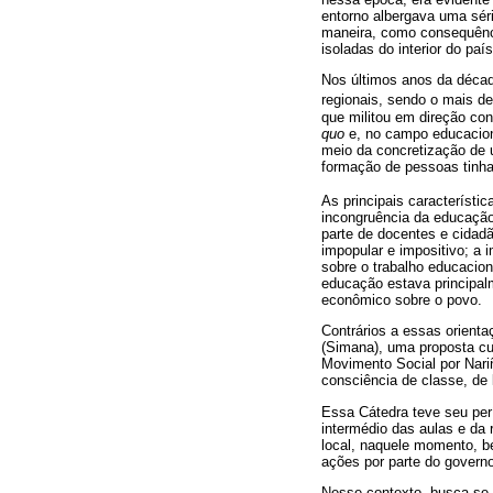
entorno albergava uma séri
maneira, como consequênci
isoladas do interior do paí
Nos últimos anos da déca
regionais, sendo o mais d
que militou em direção con
quo
e, no campo educaciona
meio da concretização de u
formação de pessoas tinha
As principais característi
incongruência da educação
parte de docentes e cidad
impopular e impositivo; a 
sobre o trabalho educacio
educação estava principal
econômico sobre o povo.
Contrários a essas orienta
(Simana), uma proposta curr
Movimento Social por Nari
consciência de classe, de 
Essa Cátedra teve seu per
intermédio das aulas e da 
local, naquele momento, be
ações por parte do govern
Nesse contexto, busca-se 