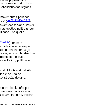
ue se apresenta, de alguma
 o abandono das regiões
movimentos políticos
FALS BORDA, 1989
es” (
),
curavam conservar o
status
 as opções políticas por
lidade - no qual a
o (1983c
), eram: a
participação ativa por
údo de ensino em algo
biana; o controle absoluto
de ensino; e que a
deológico, político e
ato de Mestres de Nariño
ico e de luta do
 construção de uma
e conscientização por
rincipais da realidade
e famílias a reivindicar
ta da “Cátedra por Nariño”