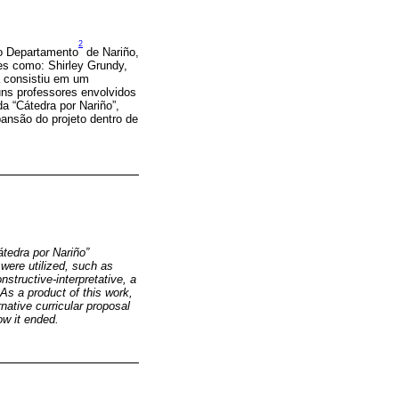
2
o Departamento
de Nariño,
res como: Shirley Grundy,
va consistiu em um
uns professores envolvidos
a “Cátedra por Nariño”,
pansão do projeto dentro de
átedra por Nariño”
were utilized, such as
structive-interpretative, a
As a product of this work,
native curricular proposal
ow it ended.