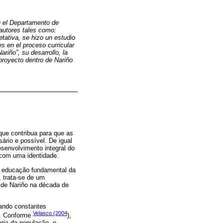
en el Departamento de
 autores tales como:
etativa, se hizo un estudio
es en el proceso curricular
riño”, su desarrollo, la
 proyecto dentro de Nariño
que contribua para que as
sário e possível. De igual
senvolvimento integral do
com uma identidade.
a educação fundamental da
, trata-se de um
s de Nariño na década de
tando constantes
Velasco (2004
s. Conforme
),
ria da população, o