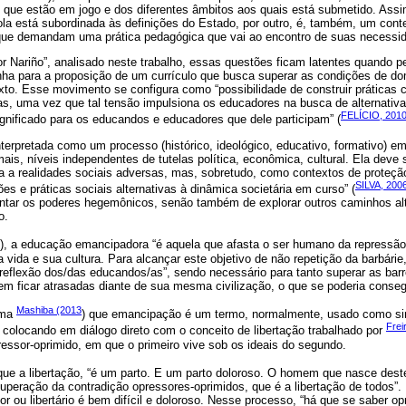
 que estão em jogo e dos diferentes âmbitos aos quais está submetido. Assi
scola está subordinada às definições do Estado, por outro, é, também, um cont
que demandam uma prática pedagógica que vai ao encontro de suas necessi
or Nariño”, analisado neste trabalho, essas questões ficam latentes quand
a para a proposição de um currículo que busca superar as condições de d
to. Esse movimento se configura como “possibilidade de construir práticas 
as, uma vez que tal tensão impulsiona os educadores na busca de alternativ
FELÍCIO, 201
gnificado para os educandos e educadores que dele participam” (
terpretada como um processo (histórico, ideológico, educativo, formativo) 
ais, níveis independentes de tutelas política, econômica, cultural. Ela dev
a a realidades sociais adversas, mas, sobretudo, como contextos de proteçã
SILVA, 200
es e práticas sociais alternativas à dinâmica societária em curso” (
rentar os poderes hegemônicos, senão também de explorar outros caminhos al
o.
7), a educação emancipadora “é aquela que afasta o ser humano da repressão
 vida e sua cultura. Para alcançar este objetivo de não repetição da barbári
reflexão dos/das educandos/as”, sendo necessário para tanto superar as barr
m ficar atrasadas diante de sua mesma civilização, o que se poderia conseg
Mashiba (2013
rma
) que emancipação é um termo, normalmente, usado como si
Frei
 colocando em diálogo direto com o conceito de libertação trabalhado por
pressor-oprimido, em que o primeiro vive sob os ideais do segundo.
 que a libertação, “é um parto. E um parto doloroso. O homem que nasce de
superação da contradição opressores-oprimidos, que é a libertação de todos”. 
 ou libertário é bem difícil e doloroso. Nesse processo, “há que se saber op