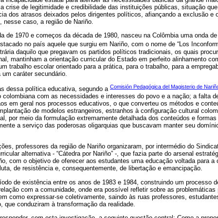
a crise de legitimidade e credibilidade das instituições públicas, situação q
a dos atrasos deixados pelos dirigentes políticos, afiançando a exclusão e
s, nesse caso, a região de Nariño.
da de 1970 e começos da década de 1980, nasceu na Colômbia uma onda de 
estacado no país aquele que surgiu em Nariño, com o nome de “Los Inconform
trária daquilo que pregavam os partidos políticos tradicionais, os quais pro
l, mantinham a orientação curricular do Estado em perfeito alinhamento com
m trabalho escolar orientado para a prática, para o trabalho, para a empregabi
 um caráter secundário.
Comisión Pedagógica del Magisterio de Nariñ
cas dessa política educativa, segundo a
 colombiana com as necessidades e interesses do povo e a nação; a falta de 
ãos em geral nos processos educativos, o que converteu os métodos e conte
implantação de modelos estrangeiros, estranhos à configuração cultural colom
nal, por meio da formulação extremamente detalhada dos conteúdos e formas 
mente a serviço das poderosas oligarquias que buscavam manter seu domínio i
ções, professores da região de Nariño organizaram, por intermédio do Sindic
icular alternativa - “Cátedra por Nariño” -, que fazia parte do arsenal estratég
ño, com o objetivo de oferecer aos estudantes uma educação voltada para a
luta, de resistência e, consequentemente, de libertação e emancipação.
íodo de existência entre os anos de 1983 e 1984, construindo um processo d
relação com a comunidade, onde era possível refletir sobre as problemáticas p
m como expressar-se coletivamente, saindo às ruas professores, estudantes 
o, que conduziram à transformação da realidade.
responder, com esta investigação, a seguinte questão central: Como a propos