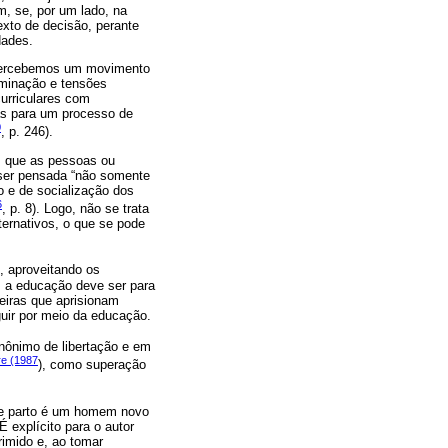
m, se, por um lado, na
exto de decisão, perante
dades.
o percebemos um movimento
ominação e tensões
curriculares com
as para um processo de
0
, p. 246).
em que as pessoas ou
e ser pensada “não somente
o e de socialização dos
6
, p. 8). Logo, não se trata
ternativos, o que se pode
, aproveitando os
e, a educação deve ser para
eiras que aprisionam
uir por meio da educação.
nônimo de libertação e em
re (1987
), como superação
ste parto é um homem novo
É explícito para o autor
rimido e, ao tomar