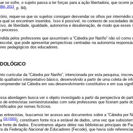
e se sofre, o sujeito passa a ter forças para a ação libertadora, que ocorre 
BA, 2013
, p. 84).
rio, requer-se que os sujeitos consigam desvendar os olhos por intermédio
 qual se encontram inseridos. Isso é possível, no contexto de sociedades de
letivo, de liberdade, igualdade, autonomia e desalienação, de modo que esses 
o processo.
endida pelos professores que assumiram a “Cátedra por Nariño” não só como u
escolar, que pode apresentar perspectivas centradas na autonomia responsáv
zeres pedagógicos dos educadores.
ODOLÓGICO
to curricular da “Cátedra por Nariño”, intencionada por esta pesquisa, inscr
 qualitativo interpretativo básico, desenvolvido a partir de uma coleta de i
ompreender tal Cátedra em seu desenvolvimento constitutivo e em sua signi
essa abordagem busca ver o objeto investigado a partir da perspectiva do parti
ão de entrevistas semiestruturadas com sete professores que fizeram parte d
ntificados por nomes fictícios.
s entrevistas, buscamos ter acesso aos documentos sobre a “Cátedra por Na
Gil (2002
la
), constituem fonte rica e estável de dados, uma vez que subsiste
e fonte de dados. Encontramos alguns deles nas bibliotecas principais de P
ra da Federação Nacional de Educadores
(Fecode), que havia sido referencia