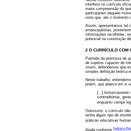
interferiu no currículo of
maior compreensão do que f
participaram daquele mome
visto que, até o momento d
Assim, apresentamos tal c
emancipatórias; posteriorm
informações recolhidas, or
potencial na construção de
2 O CURRÍCULO COM 
Partindo da premissa de q
de sujeitos capazes de in
vivem, defendemos que ess
simples definição teórica 
Neste trabalho, entendemo
práxis
, que abarca em si 
[...] historicament
contraditórias, gera
enquanto campo legi
Outrossim, o currículo não
tenha algum tipo de exist
práticas educativas human
Felício e Po
Ainda conforme