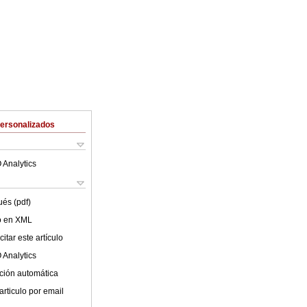
Personalizados
 Analytics
ués (pdf)
lo en XML
itar este artículo
 Analytics
ción automática
articulo por email