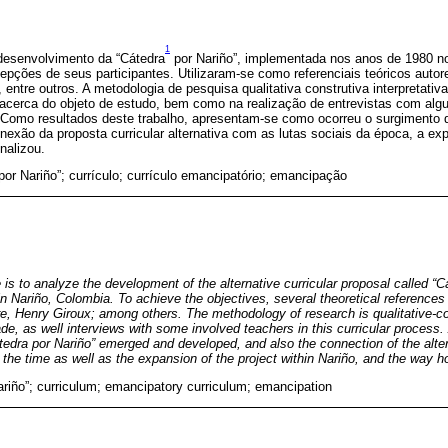
1
 desenvolvimento da “Cátedra
por Nariño”, implementada nos anos de 1980 n
cepções de seus participantes. Utilizaram-se como referenciais teóricos auto
 entre outros. A metodologia de pesquisa qualitativa construtiva interpretati
o acerca do objeto de estudo, bem como na realização de entrevistas com alg
 Como resultados deste trabalho, apresentam-se como ocorreu o surgimento d
exão da proposta curricular alternativa com as lutas sociais da época, a ex
nalizou.
por Nariño”; currículo; currículo emancipatório; emancipação
le is to analyze the development of the alternative curricular proposal called “C
n Nariño, Colombia. To achieve the objectives, several theoretical references 
re, Henry Giroux; among others. The methodology of research is qualitative-con
e, as well interviews with some involved teachers in this curricular process. 
tedra por Nariño” emerged and developed, and also the connection of the alter
f the time as well as the expansion of the project within Nariño, and the way h
ariño”; curriculum; emancipatory curriculum; emancipation