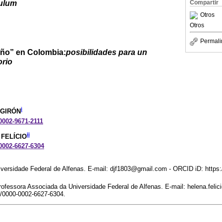
culum
Compartir
Otros
Otros
Permali
iño” en Colombia:
posibilidades para un
orio
i
 GIRÓN
-0002-9671-2111
ii
 FELÍCIO
-0002-6627-6304
rsidade Federal de Alfenas. E-mail: djf1803@gmail.com - ORCID iD: https:/
essora Associada da Universidade Federal de Alfenas. E-mail: helena.felici
g/0000-0002-6627-6304.