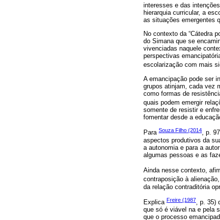
interesses e das intenções
hierarquia curricular, a e
as situações emergentes 
No contexto da “Cátedra p
do Simana que se encaminh
vivenciadas naquele contex
perspectivas emancipatóri
escolarização com mais si
A emancipação pode ser in
grupos atinjam, cada vez m
como formas de resistênci
quais podem emergir relaçõ
somente de resistir e enf
fomentar desde a educaçã
Souza Filho (2014
Para
, p. 9
aspectos produtivos da sua
a autonomia e para a autor
algumas pessoas e as faze
Ainda nesse contexto, afi
contraposição à alienação,
da relação contraditória o
Freire (1987
Explica
, p. 35)
que só é viável na e pela 
que o processo emancipador