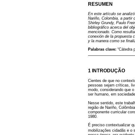
RESUMEN
En este artículo se analiz
Nariño, Colombia, a partir 
Shirley Grundy, Paulo Freir
bibliográfico acerca del ob
mencionado. Como resultado
conexión de la propuesta c
y la manera como se finali
Palabras clave:
“Cátedra p
1 INTRODUÇÃO
Cientes de que no context
pessoas sejam críticas, liv
modo, considerando que o 
ser humano, em sociedade,
Nesse sentido, este traba
região de Nariño, Colômbia
componente curricular cons
1980.
É preciso contextualizar 
mobilizações cidadãs e o 
nessa época, era evidente